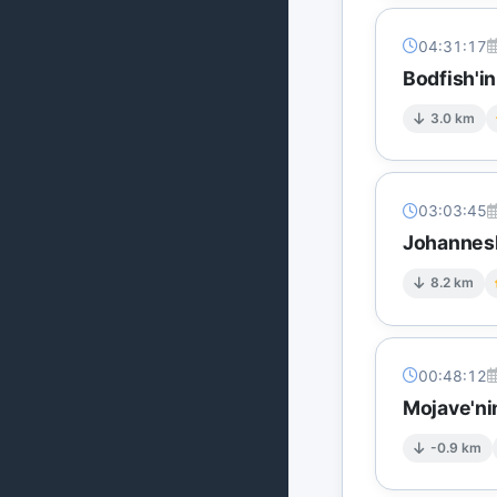
04:31:17
Bodfish'i
3.0 km
03:03:45
Johannesb
8.2 km
00:48:12
Mojave'nin
-0.9 km