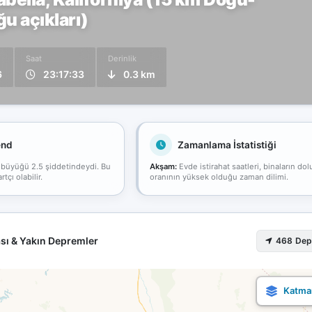
 açıkları)
Saat
Derinlik
6
23:17:33
0.3 km
end
Zamanlama İstatistiği
 büyüğü 2.5 şiddetindeydi. Bu
Akşam:
Evde istirahat saatleri, binaların dol
çı olabilir.
oranının yüksek olduğu zaman dilimi.
sı & Yakın Depremler
468 De