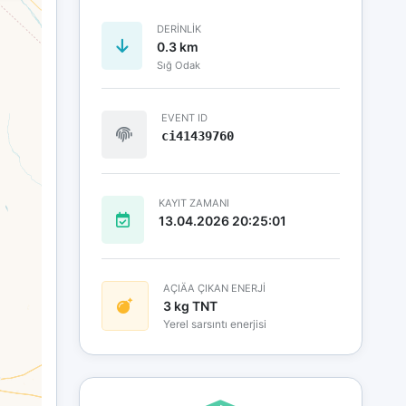
DERINLIK
0.3 km
Sığ Odak
EVENT ID
ci41439760
KAYIT ZAMANI
13.04.2026 20:25:01
AÇIÄA ÇIKAN ENERJİ
3 kg TNT
Yerel sarsıntı enerjisi