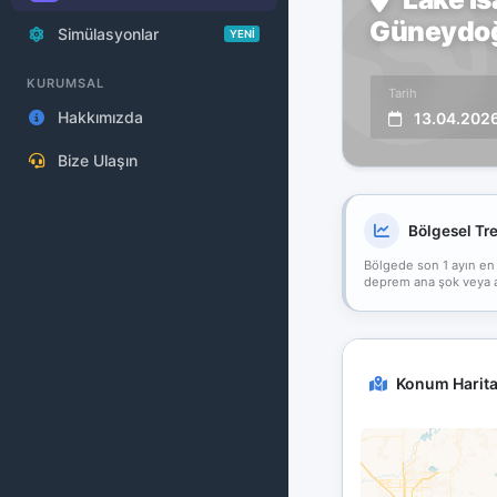
Güneydoğu
Simülasyonlar
YENİ
KURUMSAL
Tarih
Hakkımızda
13.04.202
Bize Ulaşın
Bölgesel Tr
Bölgede son 1 ayın en
deprem ana şok veya art
Konum Harita