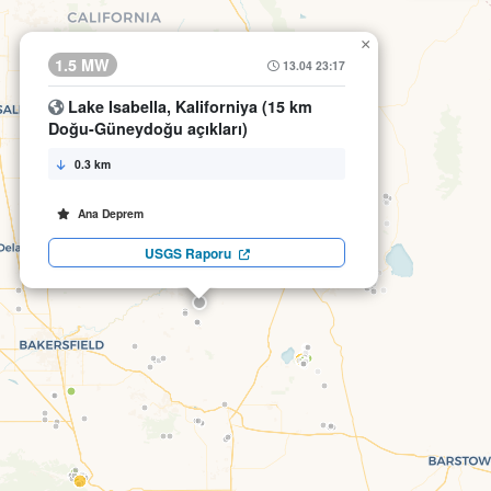
×
1.5 MW
13.04 23:17
Lake Isabella, Kaliforniya (15 km
Doğu-Güneydoğu açıkları)
0.3 km
Ana Deprem
USGS Raporu