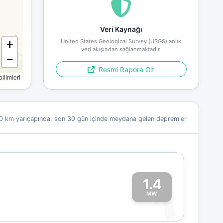
Veri Kaynağı
United States Geological Survey (USGS) anlık
+
veri akışından sağlanmaktadır.
−
Resmi Rapora Git
limleri
0 km yarıçapında, son 30 gün içinde meydana gelen depremler
1.4
1
MW