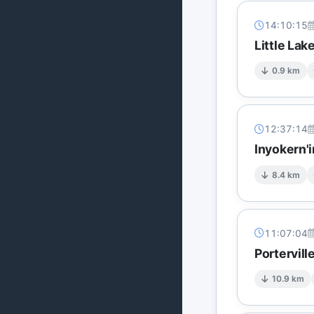
14:10:15
Little Lak
0.9 km
12:37:14
Inyokern'i
8.4 km
11:07:04
Portervil
10.9 km