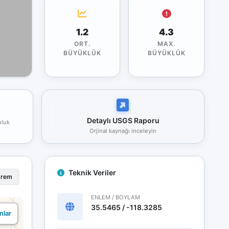
1.2
4.3
ORT.
MAX.
BÜYÜKLÜK
BÜYÜKLÜK
Detaylı USGS Raporu
uluk
Orjinal kaynağı inceleyin
Teknik Veriler
prem
ENLEM / BOYLAM
35.5465 / -118.3285