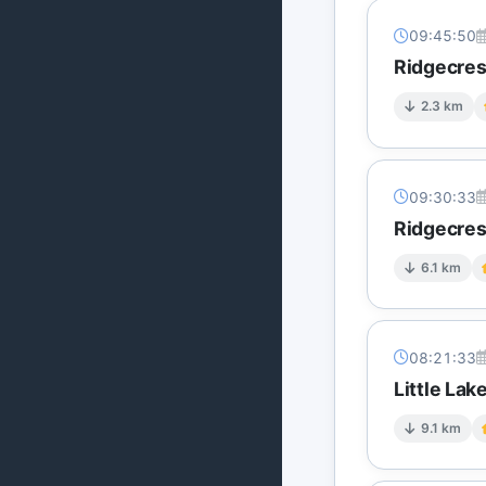
09:45:50
Ridgecres
2.3 km
09:30:33
Ridgecres
6.1 km
08:21:33
Little La
9.1 km