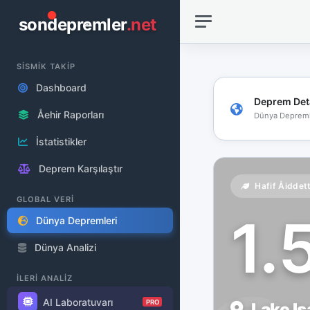
sondepremler
.net
SİSMİK TAKİP
Dashboard
Deprem Det
Åehir Raporları
Dünya Depreml
İstatistikler
Deprem Karşılaştır
Hafif Åiddet
GLOBAL VERİ
1.
Dünya Depremleri
Dünya Analizi
İLERİ ANALİZ
AI Laboratuvarı
PRO
Lake Is