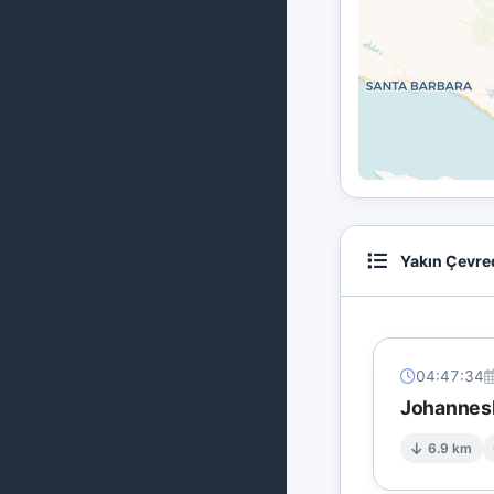
Yakın Çevre
04:47:34
Johannesb
6.9 km