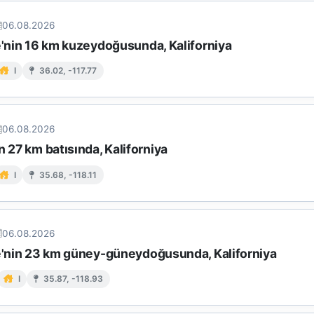
06.08.2026
e'nin 16 km kuzeydoğusunda, Kaliforniya
I
36.02, -117.77
06.08.2026
n 27 km batısında, Kaliforniya
I
35.68, -118.11
06.08.2026
le'nin 23 km güney-güneydoğusunda, Kaliforniya
I
35.87, -118.93