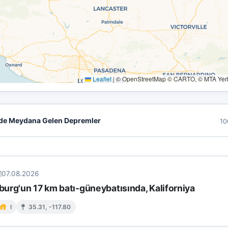
Leaflet
|
© OpenStreetMap © CARTO, © MTA Yerbi
de Meydana Gelen Depremler
10
07.08.2026
urg'un 17 km batı-güneybatısında, Kaliforniya
I
35.31, -117.80