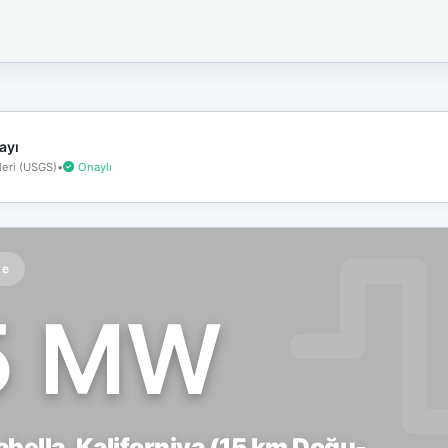
İnternet
bağlantınız
koptu!
Çevrimdışı
moddasınız.
ayı
eri (USGS)
•
Onaylı
te
5 MW
abella, Kaliforniya (15 km Doğu-