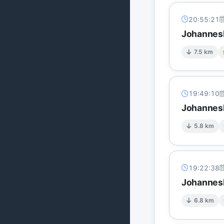
20:55:21
Johannesb
7.5 km
19:49:10
Johannesb
5.8 km
19:22:38
Johannesb
6.8 km