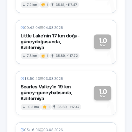
1
7.2 km
I
35.61, -117.47
00:42:04
04.08.2026
Little Lake'nin 17 km doğu-
1.0
güneydoğusunda,
MW
Kaliforniya
1
7.8 km
I
35.89, -117.72
13:50:43
03.08.2026
Searles Valley'in 19 km
1.0
güney-güneybatısında,
MW
Kaliforniya
1
-0.3 km
I
35.60, -117.47
05:16:06
03.08.2026