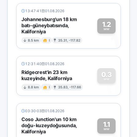
13:47:41
01.08.2026
Johannesburg'un 18 km
1.2
batı-güneybatısında,
MW
Kaliforniya
1
8.5 km
I
35.31, -117.82
12:31:40
01.08.2026
Ridgecrest'in 23 km
0.3
kuzeyinde, Kaliforniya
0
MW
8.8 km
I
35.83, -117.66
03:30:03
01.08.2026
Coso Junction'un 10 km
1.1
doğu-kuzeydoğusunda,
MW
Kaliforniya