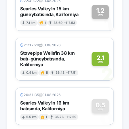
22:40:22
01.08.2026
Searles Valley'in 15 km
1.2
güneybatısında, Kaliforniya
1
MW
7.1 km
I
35.69, -117.53
21:17:29
01.08.2026
Stovepipe Wells'in 38 km
2.1
batı-güneybatısında,
MW
Kaliforniya
2
0.4 km
II
36.43, -117.51
20:31:35
01.08.2026
Searles Valley'in 16 km
0.5
batısında, Kaliforniya
0
MW
5.5 km
I
35.76, -117.59