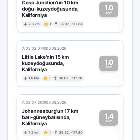
Coso Junction'un 10 km
1.0
doğu-kuzeydoğusunda,
MW
Kaliforniya
1
2.6 km
I
36.07, -117.84
03:02:07
06.08.2026
Little Lake'nin 15 km
1.0
kuzeydoğusunda,
MW
Kaliforniya
1
1.6 km
I
36.02, -117.78
02:07:30
06.08.2026
Johannesburg'un 17 km
1.4
batı-güneybatısında,
MW
Kaliforniya
1
7.2 km
I
35.32, -117.80