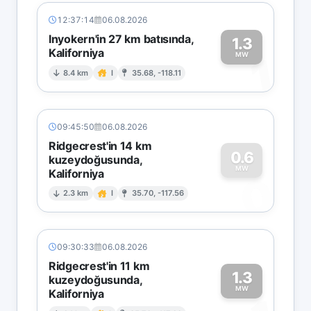
12:37:14
06.08.2026
Inyokern'in 27 km batısında,
1.3
Kaliforniya
1
MW
8.4 km
I
35.68, -118.11
09:45:50
06.08.2026
Ridgecrest'in 14 km
0.6
kuzeydoğusunda,
MW
Kaliforniya
0
2.3 km
I
35.70, -117.56
09:30:33
06.08.2026
Ridgecrest'in 11 km
1.3
kuzeydoğusunda,
MW
Kaliforniya