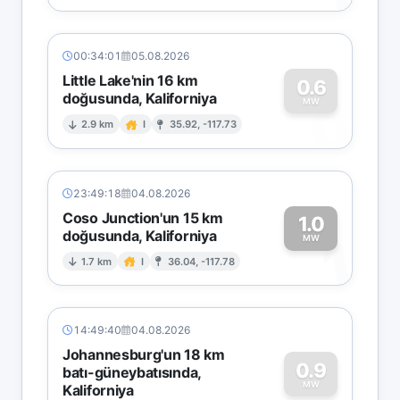
00:34:01
05.08.2026
Little Lake'nin 16 km
0.6
doğusunda, Kaliforniya
0
MW
2.9 km
I
35.92, -117.73
23:49:18
04.08.2026
Coso Junction'un 15 km
1.0
doğusunda, Kaliforniya
1
MW
1.7 km
I
36.04, -117.78
14:49:40
04.08.2026
Johannesburg'un 18 km
0.9
batı-güneybatısında,
MW
Kaliforniya