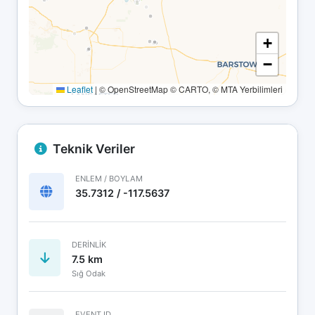
+
−
Leaflet
|
© OpenStreetMap © CARTO, © MTA Yerbilimleri
Teknik Veriler
ENLEM / BOYLAM
35.7312 / -117.5637
DERINLIK
7.5 km
Sığ Odak
EVENT ID