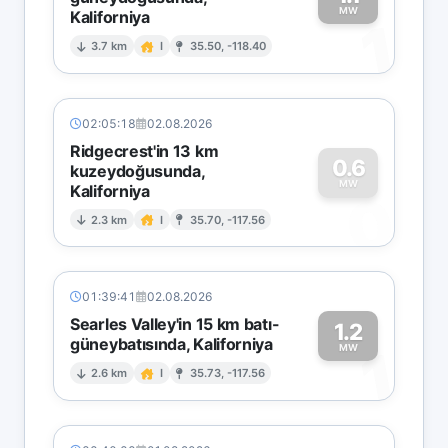
MW
Kaliforniya
1
3.7 km
I
35.50, -118.40
02:05:18
02.08.2026
Ridgecrest'in 13 km
0.6
kuzeydoğusunda,
MW
Kaliforniya
0
2.3 km
I
35.70, -117.56
01:39:41
02.08.2026
Searles Valley'in 15 km batı-
1.2
güneybatısında, Kaliforniya
1
MW
2.6 km
I
35.73, -117.56