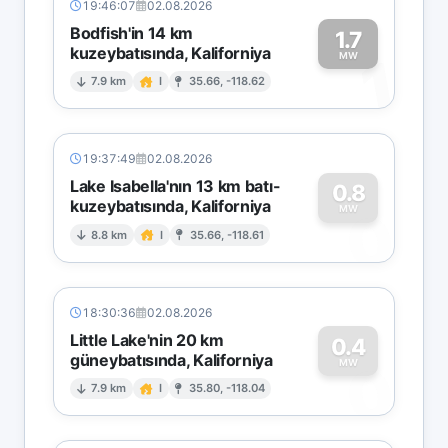
19:46:07
02.08.2026
Bodfish'in 14 km
1.7
kuzeybatısında, Kaliforniya
1
MW
7.9 km
I
35.66, -118.62
19:37:49
02.08.2026
Lake Isabella'nın 13 km batı-
0.8
kuzeybatısında, Kaliforniya
0
MW
8.8 km
I
35.66, -118.61
18:30:36
02.08.2026
Little Lake'nin 20 km
0.4
güneybatısında, Kaliforniya
0
MW
7.9 km
I
35.80, -118.04