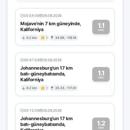
00:54:59
06.08.2026
Mojave'nin 7 km güneyinde,
1.1
Kaliforniya
1
MW
0.2 km
I
34.99, -118.18
00:47:04
06.08.2026
Johannesburg'un 17 km
1.1
batı-güneybatısında,
MW
Kaliforniya
1
6.2 km
I
35.33, -117.81
00:12:09
06.08.2026
Johannesburg'un 17 km
1.2
batı-güneybatısında,
MW
Kaliforniya