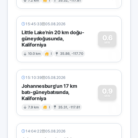
1
7.2 km
I
35.32, -117.81
15:45:33
05.08.2026
Little Lake'nin 20 km doğu-
0.6
güneydoğusunda,
MW
Kaliforniya
0
10.0 km
I
35.86, -117.70
15:10:39
05.08.2026
Johannesburg'un 17 km
0.9
batı-güneybatısında,
MW
Kaliforniya
0
7.9 km
I
35.31, -117.81
14:04:22
05.08.2026