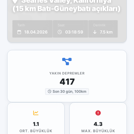
Searles Valley, Kaliforniya
(15 km Batı-Güneybatı açıkları)
Tarih
Saat
Derinlik
18.04.2026
03:18:59
7.5 km
YAKIN DEPREMLER
417
Son 30 gün, 100km
1.1
4.3
ORT. BÜYÜKLÜK
MAX. BÜYÜKLÜK