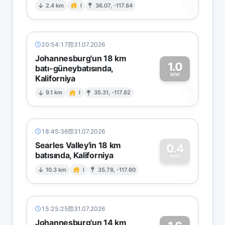
1
2.4 km
I
36.07, -117.84
20:54:17
31.07.2026
Johannesburg'un 18 km
1.0
batı-güneybatısında,
MW
Kaliforniya
1
9.1 km
I
35.31, -117.82
18:45:36
31.07.2026
Searles Valley'in 18 km
0.4
batısında, Kaliforniya
0
MW
10.3 km
I
35.78, -117.60
15:25:25
31.07.2026
Johannesburg'un 14 km