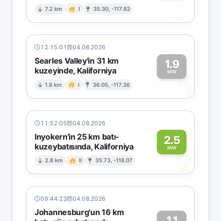
0
7.2 km
I
35.30, -117.82
12:15:01
04.08.2026
Searles Valley'in 31 km
1.9
kuzeyinde, Kaliforniya
1
MW
1.8 km
I
36.05, -117.36
11:52:05
04.08.2026
Inyokern'in 25 km batı-
2.5
kuzeybatısında, Kaliforniya
2
MW
2.8 km
II
35.73, -118.07
09:44:23
04.08.2026
Johannesburg'un 16 km
1.1