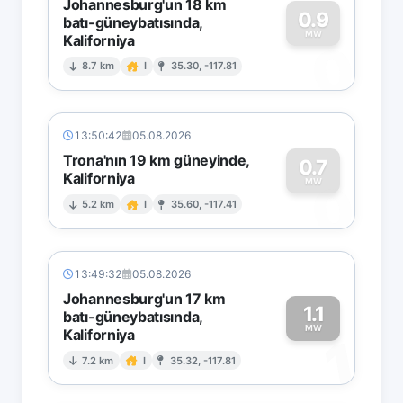
Johannesburg'un 18 km
0.9
batı-güneybatısında,
MW
Kaliforniya
0
8.7 km
I
35.30, -117.81
13:50:42
05.08.2026
Trona'nın 19 km güneyinde,
0.7
Kaliforniya
0
MW
5.2 km
I
35.60, -117.41
13:49:32
05.08.2026
Johannesburg'un 17 km
1.1
batı-güneybatısında,
MW
Kaliforniya
1
7.2 km
I
35.32, -117.81