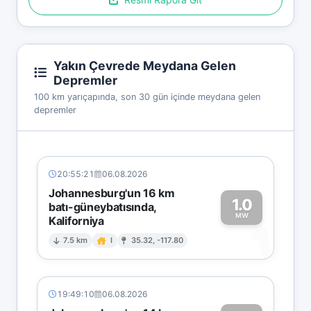
Yakın Çevrede Meydana Gelen
Depremler
100 km yarıçapında, son 30 gün içinde meydana gelen
depremler
20:55:21
06.08.2026
Johannesburg'un 16 km
1.0
batı-güneybatısında,
MW
Kaliforniya
1
7.5 km
I
35.32, -117.80
19:49:10
06.08.2026