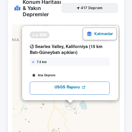
Konum Haritası
& Yakın
417 Deprem
Depremler
×
0.6 MW
18.04 03:18
Searles Valley, Kaliforniya (15 km
Batı-Güneybatı açıkları)
7.5 km
Ana Deprem
USGS Raporu