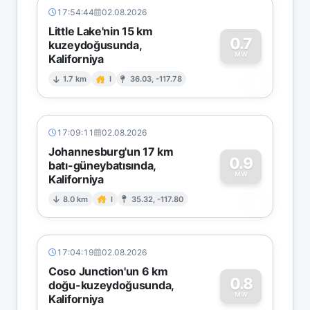
17:54:44
02.08.2026
Little Lake'nin 15 km
0.7
kuzeydoğusunda,
MW
Kaliforniya
0
1.7 km
I
36.03, -117.78
17:09:11
02.08.2026
Johannesburg'un 17 km
0.9
batı-güneybatısında,
MW
Kaliforniya
0
8.0 km
I
35.32, -117.80
17:04:19
02.08.2026
Coso Junction'un 6 km
0.8
doğu-kuzeydoğusunda,
MW
Kaliforniya