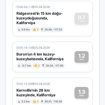
08:56:11
05.08.2026
Ridgecrest'in 15 km doğu-
0.7
kuzeydoğusunda,
MW
Kaliforniya
0
4.9 km
I
35.68, -117.53
05:16:10
05.08.2026
Boron'un 4 km kuzey-
1.2
kuzeybatısında, Kaliforniya
1
MW
-0.7 km
I
35.04, -117.66
02:12:26
05.08.2026
Kernville'nin 28 km
1.3
kuzeyinde, Kaliforniya
1
MW
3.3 km
I
36.01, -118.39