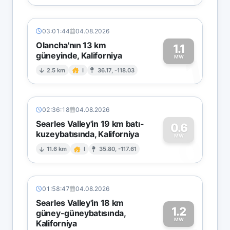
03:01:44
04.08.2026
Olancha'nın 13 km
1.1
güneyinde, Kaliforniya
1
MW
2.5 km
I
36.17, -118.03
02:36:18
04.08.2026
Searles Valley'in 19 km batı-
0.6
kuzeybatısında, Kaliforniya
0
MW
11.6 km
I
35.80, -117.61
01:58:47
04.08.2026
Searles Valley'in 18 km
1.2
güney-güneybatısında,
MW
Kaliforniya