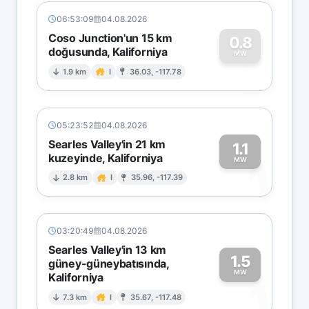
06:53:09
04.08.2026
Coso Junction'un 15 km
0.8
doğusunda, Kaliforniya
0
MW
1.9 km
I
36.03, -117.78
05:23:52
04.08.2026
Searles Valley'in 21 km
1.1
kuzeyinde, Kaliforniya
1
MW
2.8 km
I
35.96, -117.39
03:20:49
04.08.2026
Searles Valley'in 13 km
1.5
güney-güneybatısında,
MW
Kaliforniya
1
7.3 km
I
35.67, -117.48