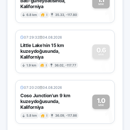
batı-güneybatısında,
MW
Kaliforniya
1
6.8 km
I
35.33, -117.80
07:29:32
04.08.2026
Little Lake'nin 15 km
0.6
kuzeydoğusunda,
MW
Kaliforniya
0
1.9 km
I
36.02, -117.77
07:20:20
04.08.2026
Coso Junction'un 9 km
1.0
kuzeydoğusunda,
MW
Kaliforniya
1
5.8 km
I
36.09, -117.86