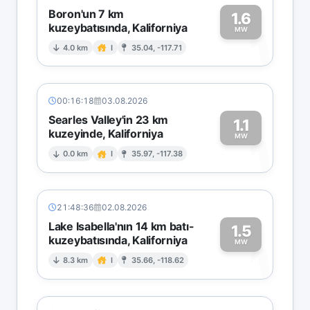
Boron'un 7 km
1.6
kuzeybatısında, Kaliforniya
1
MW
4.0 km
I
35.04, -117.71
00:16:18
03.08.2026
Searles Valley'in 23 km
1.1
kuzeyinde, Kaliforniya
1
MW
0.0 km
I
35.97, -117.38
21:48:36
02.08.2026
Lake Isabella'nın 14 km batı-
1.5
kuzeybatısında, Kaliforniya
1
MW
8.3 km
I
35.66, -118.62