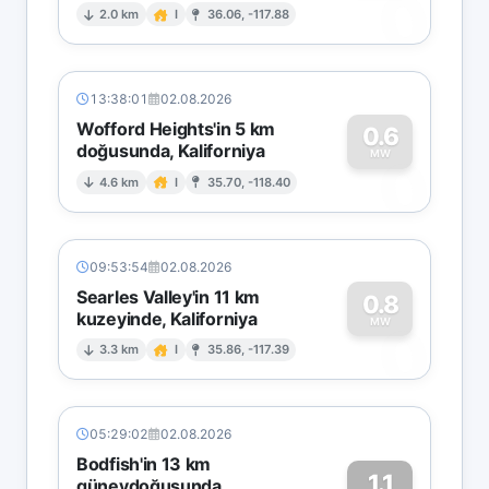
0
2.0 km
I
36.06, -117.88
13:38:01
02.08.2026
Wofford Heights'in 5 km
0.6
doğusunda, Kaliforniya
0
MW
4.6 km
I
35.70, -118.40
09:53:54
02.08.2026
Searles Valley'in 11 km
0.8
kuzeyinde, Kaliforniya
0
MW
3.3 km
I
35.86, -117.39
05:29:02
02.08.2026
Bodfish'in 13 km
1.1
güneydoğusunda,