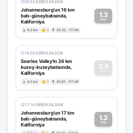
20:32:52
05.08.2026
Johannesburg'un 16 km
1.3
batı-güneybatısında,
MW
Kaliforniya
1
6.2 km
I
35.33, -117.80
18:20:55
05.08.2026
Searles Valley'in 24 km
0.8
kuzey-kuzeybatısında,
MW
Kaliforniya
0
4.2 km
I
35.97, -117.49
17:14:08
05.08.2026
Johannesburg'un 17 km
1.2
batı-güneybatısında,
MW
Kaliforniya