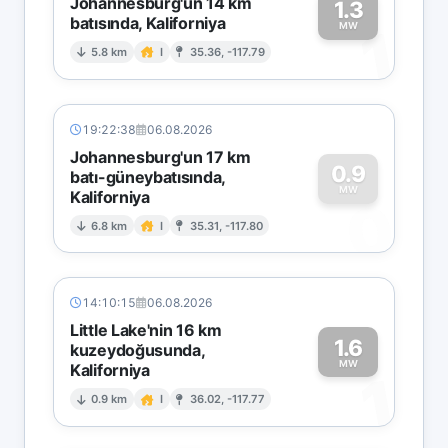
Johannesburg'un 14 km
1.3
batısında, Kaliforniya
1
MW
5.8 km
I
35.36, -117.79
19:22:38
06.08.2026
Johannesburg'un 17 km
0.9
batı-güneybatısında,
MW
Kaliforniya
0
6.8 km
I
35.31, -117.80
14:10:15
06.08.2026
Little Lake'nin 16 km
1.6
kuzeydoğusunda,
MW
Kaliforniya
1
0.9 km
I
36.02, -117.77