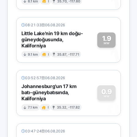
1
6.1 km
I
35.70, -117.60
08:21:33
06.08.2026
Little Lake'nin 19 km doğu-
1.9
güneydoğusunda,
MW
Kaliforniya
1
9.1 km
I
35.87, -117.71
03:52:57
06.08.2026
Johannesburg'un 17 km
0.9
batı-güneybatısında,
MW
Kaliforniya
0
7.1 km
I
35.32, -117.82
03:47:24
06.08.2026