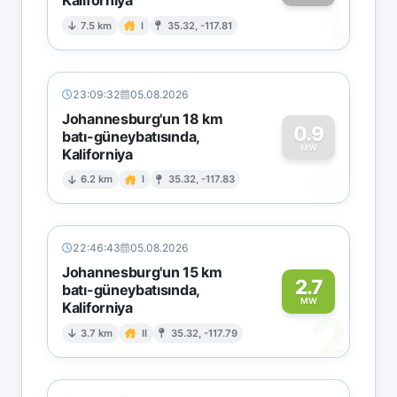
1
7.5 km
I
35.32, -117.81
23:09:32
05.08.2026
Johannesburg'un 18 km
0.9
batı-güneybatısında,
MW
Kaliforniya
0
6.2 km
I
35.32, -117.83
22:46:43
05.08.2026
Johannesburg'un 15 km
2.7
batı-güneybatısında,
MW
Kaliforniya
2
3.7 km
II
35.32, -117.79