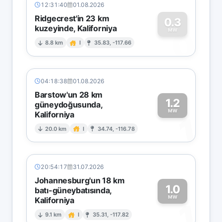
12:31:40
01.08.2026
Ridgecrest'in 23 km
0.3
kuzeyinde, Kaliforniya
0
MW
8.8 km
I
35.83, -117.66
04:18:38
01.08.2026
Barstow'un 28 km
1.2
güneydoğusunda,
MW
Kaliforniya
1
20.0 km
I
34.74, -116.78
20:54:17
31.07.2026
Johannesburg'un 18 km
1.0
batı-güneybatısında,
MW
Kaliforniya
1
9.1 km
I
35.31, -117.82