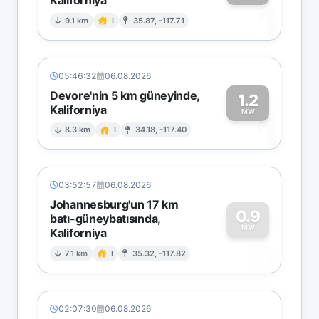
1
9.1 km
I
35.87, -117.71
05:46:32
06.08.2026
Devore'nin 5 km güneyinde,
1.2
Kaliforniya
1
MW
8.3 km
I
34.18, -117.40
03:52:57
06.08.2026
Johannesburg'un 17 km
0.9
batı-güneybatısında,
MW
Kaliforniya
0
7.1 km
I
35.32, -117.82
02:07:30
06.08.2026