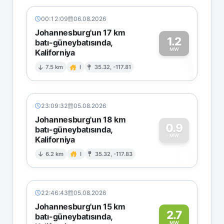
00:12:09
06.08.2026
Johannesburg'un 17 km
1.2
batı-güneybatısında,
MW
Kaliforniya
1
7.5 km
I
35.32, -117.81
23:09:32
05.08.2026
Johannesburg'un 18 km
0.9
batı-güneybatısında,
MW
Kaliforniya
0
6.2 km
I
35.32, -117.83
22:46:43
05.08.2026
Johannesburg'un 15 km
2.7
batı-güneybatısında,
MW