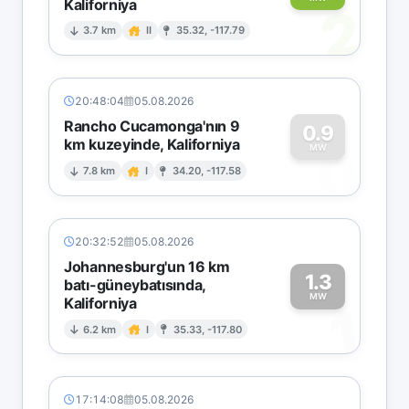
Kaliforniya
2
3.7 km
II
35.32, -117.79
20:48:04
05.08.2026
Rancho Cucamonga'nın 9
0.9
km kuzeyinde, Kaliforniya
0
MW
7.8 km
I
34.20, -117.58
20:32:52
05.08.2026
Johannesburg'un 16 km
1.3
batı-güneybatısında,
MW
Kaliforniya
1
6.2 km
I
35.33, -117.80
17:14:08
05.08.2026