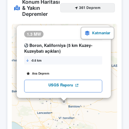
Konum Haritası
& Yakın
361 Deprem
Depremler
×
1.3 MW
28.04 02:18
Boron, Kaliforniya (5 km Kuzey-
Kuzeybatı açıkları)
-0.6 km
Ana Deprem
USGS Raporu