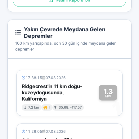
Yakın Çevrede Meydana Gelen
Depremler
100 km yarıçapında, son 30 gün içinde meydana gelen
depremler
17:38:15
07.08.2026
Ridgecrest'in 11 km doğu-
1.3
kuzeydoğusunda,
MW
Kaliforniya
1
7.2 km
I
35.68, -117.57
11:26:05
07.08.2026