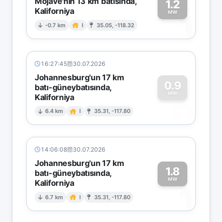
Mojave'nin 13 km batısında,
1.2
Kaliforniya
1
MW
-0.7 km
I
35.05, -118.32
16:27:45
30.07.2026
Johannesburg'un 17 km
0.9
batı-güneybatısında,
MW
Kaliforniya
0
6.4 km
I
35.31, -117.80
14:06:08
30.07.2026
Johannesburg'un 17 km
1.8
batı-güneybatısında,
MW
Kaliforniya
1
6.7 km
I
35.31, -117.80