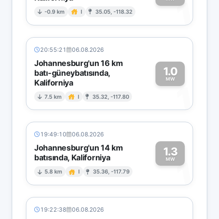
1
-0.9 km
I
35.05, -118.32
20:55:21
06.08.2026
Johannesburg'un 16 km
1.0
batı-güneybatısında,
MW
Kaliforniya
1
7.5 km
I
35.32, -117.80
19:49:10
06.08.2026
Johannesburg'un 14 km
1.3
batısında, Kaliforniya
1
MW
5.8 km
I
35.36, -117.79
19:22:38
06.08.2026