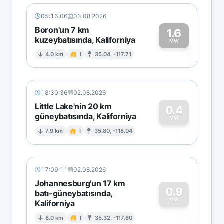
05:16:06
03.08.2026
Boron'un 7 km
1.6
kuzeybatısında, Kaliforniya
1
MW
4.0 km
I
35.04, -117.71
18:30:36
02.08.2026
Little Lake'nin 20 km
0.4
güneybatısında, Kaliforniya
0
MW
7.9 km
I
35.80, -118.04
17:09:11
02.08.2026
Johannesburg'un 17 km
0.9
batı-güneybatısında,
MW
Kaliforniya
0
8.0 km
I
35.32, -117.80