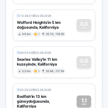
13:38:01
02.08.2026
Wofford Heights'in 5 km
0.6
doğusunda, Kaliforniya
0
MW
4.6 km
I
35.70, -118.40
09:53:54
02.08.2026
Searles Valley'in 11 km
0.8
kuzeyinde, Kaliforniya
0
MW
3.3 km
I
35.86, -117.39
05:29:02
02.08.2026
Bodfish'in 13 km
1.1
güneydoğusunda,
MW
Kaliforniya