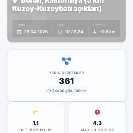
Boron, Kaliforniya (5 km
Kuzey-Kuzeybatı açıkları)
Tarih
Saat
Derinlik
28.04.2026
02:18:24
-0.6 km
YAKIN DEPREMLER
361
Son 30 gün, 100km
1.1
4.3
ORT. BÜYÜKLÜK
MAX. BÜYÜKLÜK