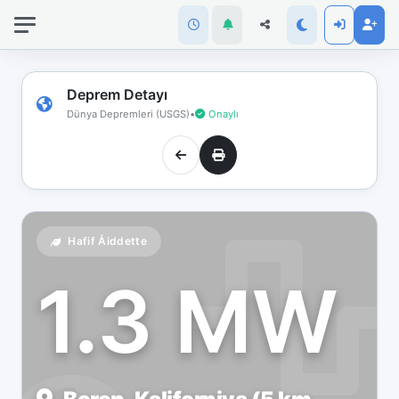
İnternet
bağlantınız
koptu!
Çevrimdışı
Deprem Detayı
moddasınız.
Dünya Depremleri (USGS)
•
Onaylı
Hafif Åiddette
1.3 MW