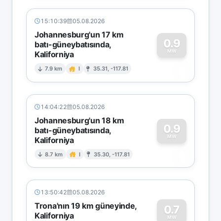
15:10:39
05.08.2026
Johannesburg'un 17 km
0.9
batı-güneybatısında,
MW
Kaliforniya
0
7.9 km
I
35.31, -117.81
14:04:22
05.08.2026
Johannesburg'un 18 km
0.9
batı-güneybatısında,
MW
Kaliforniya
0
8.7 km
I
35.30, -117.81
13:50:42
05.08.2026
Trona'nın 19 km güneyinde,
0.7
Kaliforniya
MW