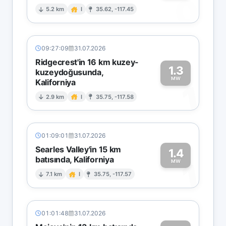
0
5.2 km
I
35.62, -117.45
09:27:09
31.07.2026
Ridgecrest'in 16 km kuzey-
1.3
kuzeydoğusunda,
MW
Kaliforniya
1
2.9 km
I
35.75, -117.58
01:09:01
31.07.2026
Searles Valley'in 15 km
1.4
batısında, Kaliforniya
1
MW
7.1 km
I
35.75, -117.57
01:01:48
31.07.2026