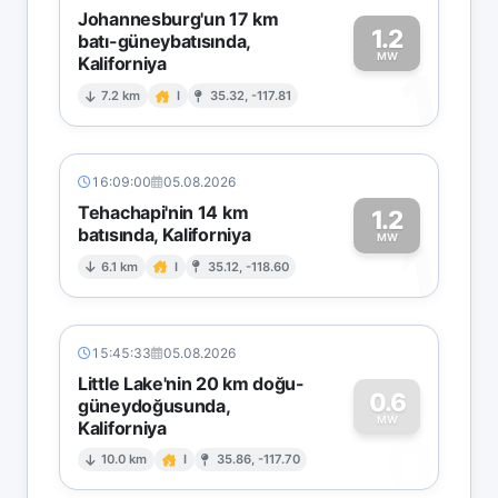
Johannesburg'un 17 km
1.2
batı-güneybatısında,
MW
Kaliforniya
1
7.2 km
I
35.32, -117.81
16:09:00
05.08.2026
Tehachapi'nin 14 km
1.2
batısında, Kaliforniya
1
MW
6.1 km
I
35.12, -118.60
15:45:33
05.08.2026
Little Lake'nin 20 km doğu-
0.6
güneydoğusunda,
MW
Kaliforniya
0
10.0 km
I
35.86, -117.70