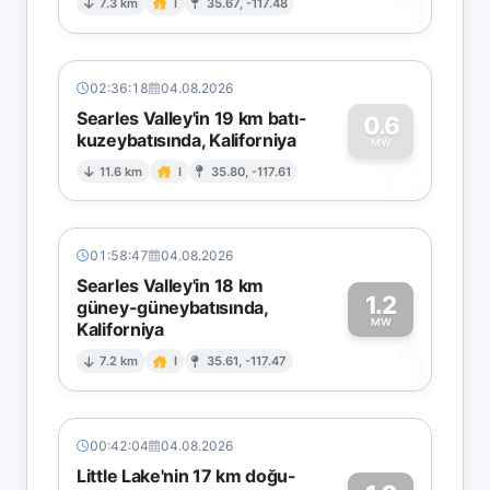
1
7.3 km
I
35.67, -117.48
02:36:18
04.08.2026
Searles Valley'in 19 km batı-
0.6
kuzeybatısında, Kaliforniya
0
MW
11.6 km
I
35.80, -117.61
01:58:47
04.08.2026
Searles Valley'in 18 km
1.2
güney-güneybatısında,
MW
Kaliforniya
1
7.2 km
I
35.61, -117.47
00:42:04
04.08.2026
Little Lake'nin 17 km doğu-