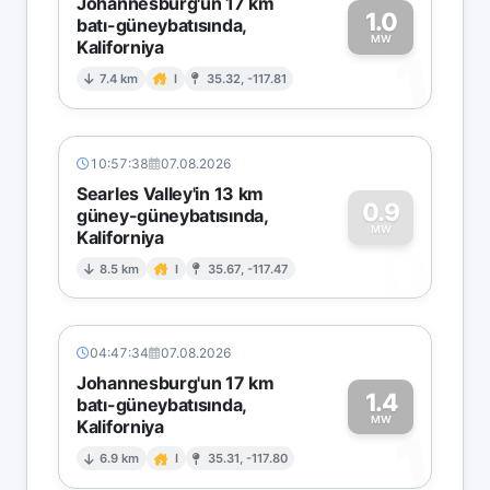
Johannesburg'un 17 km
1.0
batı-güneybatısında,
MW
Kaliforniya
1
7.4 km
I
35.32, -117.81
10:57:38
07.08.2026
Searles Valley'in 13 km
0.9
güney-güneybatısında,
MW
Kaliforniya
0
8.5 km
I
35.67, -117.47
04:47:34
07.08.2026
Johannesburg'un 17 km
1.4
batı-güneybatısında,
MW
Kaliforniya
1
6.9 km
I
35.31, -117.80