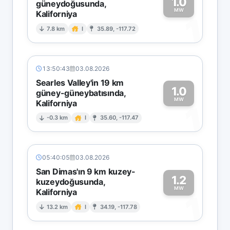
1.0
güneydoğusunda,
MW
Kaliforniya
1
7.8 km
I
35.89, -117.72
13:50:43
03.08.2026
Searles Valley'in 19 km
1.0
güney-güneybatısında,
MW
Kaliforniya
1
-0.3 km
I
35.60, -117.47
05:40:05
03.08.2026
San Dimas'ın 9 km kuzey-
1.2
kuzeydoğusunda,
MW
Kaliforniya
1
13.2 km
I
34.19, -117.78