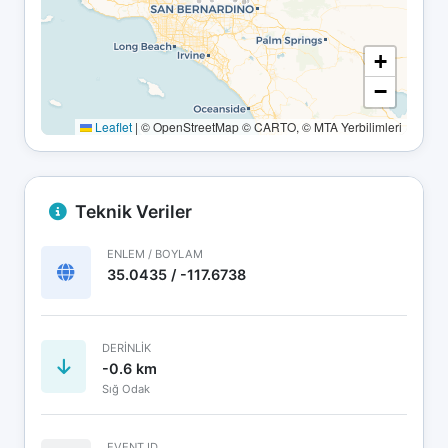
+
−
Leaflet
|
© OpenStreetMap © CARTO, © MTA Yerbilimleri
Teknik Veriler
ENLEM / BOYLAM
35.0435 / -117.6738
DERINLIK
-0.6 km
Sığ Odak
EVENT ID