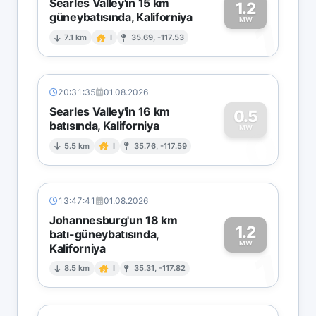
Searles Valley'in 15 km
1.2
güneybatısında, Kaliforniya
1
MW
7.1 km
I
35.69, -117.53
20:31:35
01.08.2026
Searles Valley'in 16 km
0.5
batısında, Kaliforniya
0
MW
5.5 km
I
35.76, -117.59
13:47:41
01.08.2026
Johannesburg'un 18 km
1.2
batı-güneybatısında,
MW
Kaliforniya
1
8.5 km
I
35.31, -117.82