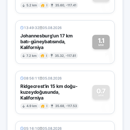
0
5.2 km
I
35.60, -117.41
13:49:32
05.08.2026
Johannesburg'un 17 km
1.1
batı-güneybatısında,
MW
Kaliforniya
1
7.2 km
I
35.32, -117.81
08:56:11
05.08.2026
Ridgecrest'in 15 km doğu-
0.7
kuzeydoğusunda,
MW
Kaliforniya
0
4.9 km
I
35.68, -117.53
05:16:10
05.08.2026