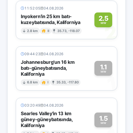
11:52:05
04.08.2026
Inyokern'in 25 km batı-
2.5
kuzeybatısında, Kaliforniya
2
MW
2.8 km
II
35.73, -118.07
09:44:23
04.08.2026
Johannesburg'un 16 km
1.1
batı-güneybatısında,
MW
Kaliforniya
1
6.8 km
I
35.33, -117.80
03:20:49
04.08.2026
Searles Valley'in 13 km
1.5
güney-güneybatısında,
MW
Kaliforniya