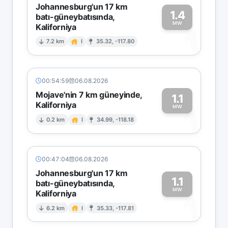
Johannesburg'un 17 km
1.4
batı-güneybatısında,
MW
Kaliforniya
1
7.2 km
I
35.32, -117.80
00:54:59
06.08.2026
Mojave'nin 7 km güneyinde,
1.1
Kaliforniya
1
MW
0.2 km
I
34.99, -118.18
00:47:04
06.08.2026
Johannesburg'un 17 km
1.1
batı-güneybatısında,
MW
Kaliforniya
1
6.2 km
I
35.33, -117.81