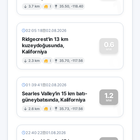
1
3.7 km
I
35.50, -118.40
02:05:18
02.08.2026
Ridgecrest'in 13 km
0.6
kuzeydoğusunda,
MW
Kaliforniya
0
2.3 km
I
35.70, -117.56
01:39:41
02.08.2026
Searles Valley'in 15 km batı-
1.2
güneybatısında, Kaliforniya
1
MW
2.6 km
I
35.73, -117.56
22:40:22
01.08.2026