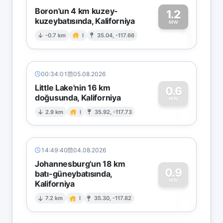
Boron'un 4 km kuzey-
1.2
kuzeybatısında, Kaliforniya
1
MW
-0.7 km
I
35.04, -117.66
00:34:01
05.08.2026
Little Lake'nin 16 km
0.6
doğusunda, Kaliforniya
0
MW
2.9 km
I
35.92, -117.73
14:49:40
04.08.2026
Johannesburg'un 18 km
0.9
batı-güneybatısında,
MW
Kaliforniya
0
7.2 km
I
35.30, -117.82