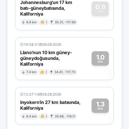
Johannesburg'un 17 km
0.9
batı-güneybatısında,
MW
Kaliforniya
0
6.8 km
I
35.31, -117.80
16:58:31
06.08.2026
Llano'nun 10 km güney-
1.0
güneydoğusunda,
MW
Kaliforniya
1
7.4 km
I
34.41, -117.75
12:37:14
06.08.2026
Inyokern'in 27 km batısında,
1.3
Kaliforniya
1
MW
8.4 km
I
35.68, -118.11