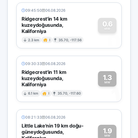
09:45:50
06.08.2026
Ridgecrest'in 14 km
0.6
kuzeydoğusunda,
MW
Kaliforniya
0
2.3 km
I
35.70, -117.56
09:30:33
06.08.2026
Ridgecrest'in 11 km
1.3
kuzeydoğusunda,
MW
Kaliforniya
1
6.1 km
I
35.70, -117.60
08:21:33
06.08.2026
Little Lake'nin 19 km doğu-
1.9
güneydoğusunda,
MW
Kaliforniya