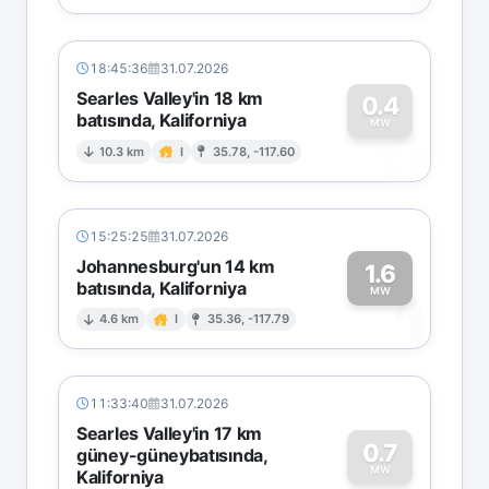
18:45:36
31.07.2026
Searles Valley'in 18 km
0.4
batısında, Kaliforniya
0
MW
10.3 km
I
35.78, -117.60
15:25:25
31.07.2026
Johannesburg'un 14 km
1.6
batısında, Kaliforniya
1
MW
4.6 km
I
35.36, -117.79
11:33:40
31.07.2026
Searles Valley'in 17 km
0.7
güney-güneybatısında,
MW
Kaliforniya