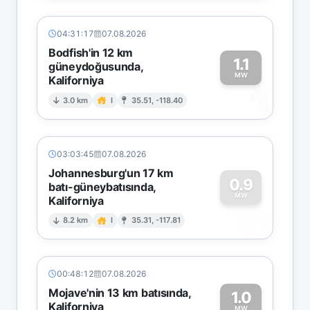
04:31:17
07.08.2026
Bodfish'in 12 km
1.1
güneydoğusunda,
MW
Kaliforniya
1
3.0 km
I
35.51, -118.40
03:03:45
07.08.2026
Johannesburg'un 17 km
0.9
batı-güneybatısında,
MW
Kaliforniya
0
8.2 km
I
35.31, -117.81
00:48:12
07.08.2026
Mojave'nin 13 km batısında,
1.0
Kaliforniya
MW