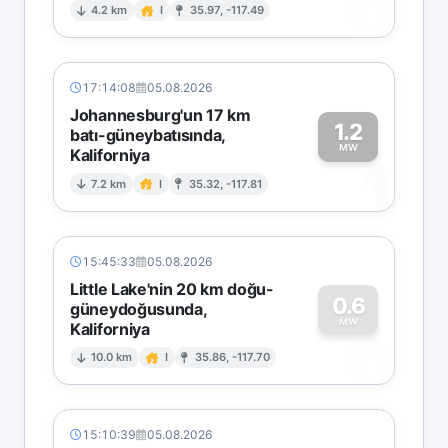
0
4.2 km
I
35.97, -117.49
17:14:08
05.08.2026
Johannesburg'un 17 km
1.2
batı-güneybatısında,
MW
Kaliforniya
1
7.2 km
I
35.32, -117.81
15:45:33
05.08.2026
Little Lake'nin 20 km doğu-
0.6
güneydoğusunda,
MW
Kaliforniya
0
10.0 km
I
35.86, -117.70
15:10:39
05.08.2026