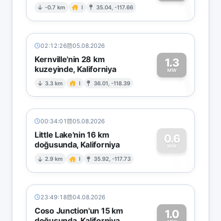
1
-0.7 km
I
35.04, -117.66
02:12:26
05.08.2026
Kernville'nin 28 km
1.3
kuzeyinde, Kaliforniya
1
MW
3.3 km
I
36.01, -118.39
00:34:01
05.08.2026
Little Lake'nin 16 km
0.6
doğusunda, Kaliforniya
0
MW
2.9 km
I
35.92, -117.73
23:49:18
04.08.2026
Coso Junction'un 15 km
1.0
doğusunda, Kaliforniya