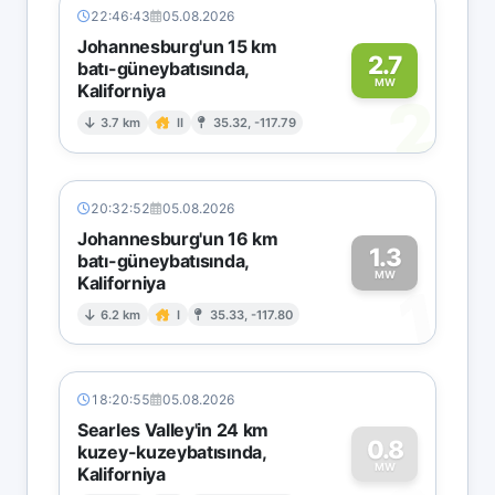
22:46:43
05.08.2026
Johannesburg'un 15 km
2.7
batı-güneybatısında,
MW
Kaliforniya
2
3.7 km
II
35.32, -117.79
20:32:52
05.08.2026
Johannesburg'un 16 km
1.3
batı-güneybatısında,
MW
Kaliforniya
1
6.2 km
I
35.33, -117.80
18:20:55
05.08.2026
Searles Valley'in 24 km
0.8
kuzey-kuzeybatısında,
MW
Kaliforniya