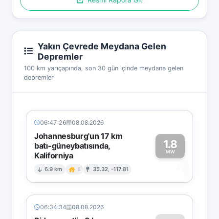
Yakın Çevrede Meydana Gelen
Depremler
100 km yarıçapında, son 30 gün içinde meydana gelen
depremler
06:47:26
08.08.2026
Johannesburg'un 17 km
1.8
batı-güneybatısında,
MW
Kaliforniya
1
6.9 km
I
35.32, -117.81
06:34:34
08.08.2026