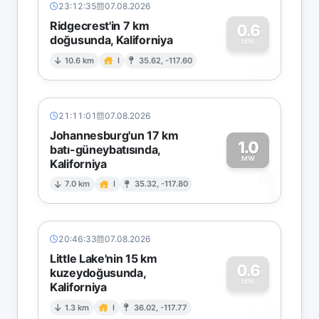
23:12:35
07.08.2026
Ridgecrest'in 7 km
0.6
doğusunda, Kaliforniya
0
MW
10.6 km
I
35.62, -117.60
21:11:01
07.08.2026
Johannesburg'un 17 km
1.0
batı-güneybatısında,
MW
Kaliforniya
1
7.0 km
I
35.32, -117.80
20:46:33
07.08.2026
Little Lake'nin 15 km
0.6
kuzeydoğusunda,
MW
Kaliforniya
0
1.3 km
I
36.02, -117.77