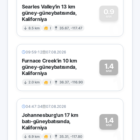
Searles Valley'in 13 km
0.9
güney-güneybatısında,
MW
Kaliforniya
0
8.5 km
I
35.67, -117.47
09:59:12
07.08.2026
Furnace Creek'in 10 km
1.4
güney-güneybatısında,
MW
Kaliforniya
1
2.0 km
I
36.37, -116.90
04:47:34
07.08.2026
Johannesburg'un 17 km
1.4
batı-güneybatısında,
MW
Kaliforniya
1
6.9 km
I
35.31, -117.80