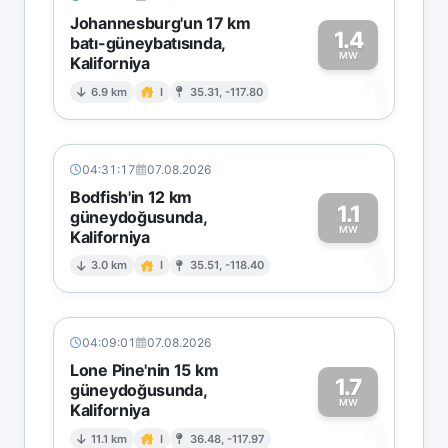
Johannesburg'un 17 km
1.4
batı-güneybatısında,
MW
Kaliforniya
1
6.9 km
I
35.31, -117.80
04:31:17
07.08.2026
Bodfish'in 12 km
1.1
güneydoğusunda,
MW
Kaliforniya
1
3.0 km
I
35.51, -118.40
04:09:01
07.08.2026
Lone Pine'nin 15 km
1.7
güneydoğusunda,
MW
Kaliforniya
1
11.1 km
I
36.48, -117.97