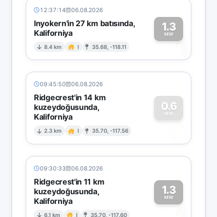
12:37:14
06.08.2026
Inyokern'in 27 km batısında,
1.3
Kaliforniya
1
MW
8.4 km
I
35.68, -118.11
09:45:50
06.08.2026
Ridgecrest'in 14 km
0.6
kuzeydoğusunda,
MW
Kaliforniya
0
2.3 km
I
35.70, -117.56
09:30:33
06.08.2026
Ridgecrest'in 11 km
1.3
kuzeydoğusunda,
MW
Kaliforniya
6.1 km
I
35.70, -117.60