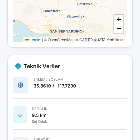
+
−
Leaflet
|
© OpenStreetMap © CARTO, © MTA Yerbilimleri
Teknik Veriler
ENLEM / BOYLAM
35.8610 / -117.7230
DERINLIK
9.5 km
Sığ Odak
EVENT ID