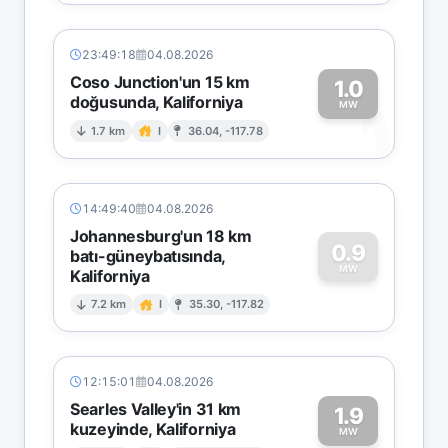
23:49:18
04.08.2026
Coso Junction'un 15 km
1.0
doğusunda, Kaliforniya
1
MW
1.7 km
I
36.04, -117.78
14:49:40
04.08.2026
Johannesburg'un 18 km
0.9
batı-güneybatısında,
MW
Kaliforniya
0
7.2 km
I
35.30, -117.82
12:15:01
04.08.2026
Searles Valley'in 31 km
1.9
kuzeyinde, Kaliforniya
MW