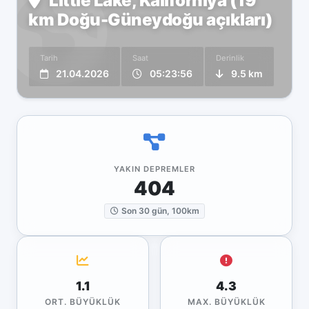
Little Lake, Kaliforniya (19
km Doğu-Güneydoğu açıkları)
Tarih
Saat
Derinlik
21.04.2026
05:23:56
9.5 km
YAKIN DEPREMLER
404
Son 30 gün, 100km
1.1
4.3
ORT. BÜYÜKLÜK
MAX. BÜYÜKLÜK