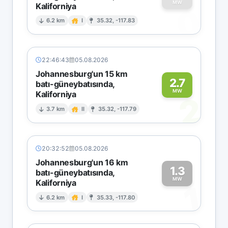
MW
Kaliforniya
0
6.2 km
I
35.32, -117.83
22:46:43
05.08.2026
Johannesburg'un 15 km
2.7
batı-güneybatısında,
MW
Kaliforniya
2
3.7 km
II
35.32, -117.79
20:32:52
05.08.2026
Johannesburg'un 16 km
1.3
batı-güneybatısında,
MW
Kaliforniya
1
6.2 km
I
35.33, -117.80