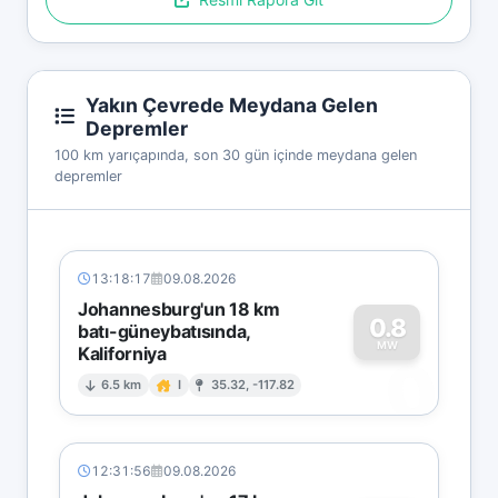
Yakın Çevrede Meydana Gelen
Depremler
100 km yarıçapında, son 30 gün içinde meydana gelen
depremler
13:18:17
09.08.2026
Johannesburg'un 18 km
0.8
batı-güneybatısında,
MW
Kaliforniya
0
6.5 km
I
35.32, -117.82
12:31:56
09.08.2026