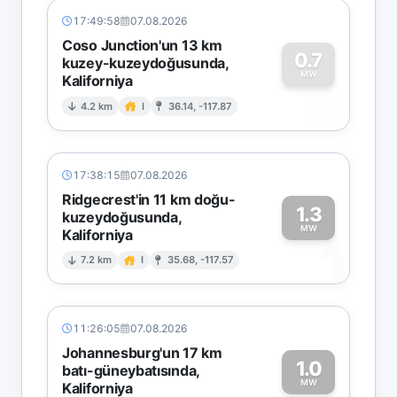
17:49:58
07.08.2026
Coso Junction'un 13 km
0.7
kuzey-kuzeydoğusunda,
MW
Kaliforniya
0
4.2 km
I
36.14, -117.87
17:38:15
07.08.2026
Ridgecrest'in 11 km doğu-
1.3
kuzeydoğusunda,
MW
Kaliforniya
1
7.2 km
I
35.68, -117.57
11:26:05
07.08.2026
Johannesburg'un 17 km
1.0
batı-güneybatısında,
MW
Kaliforniya