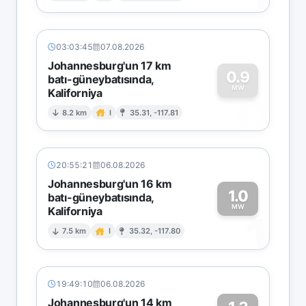
03:03:45
07.08.2026
Johannesburg'un 17 km
0.9
batı-güneybatısında,
MW
Kaliforniya
0
8.2 km
I
35.31, -117.81
20:55:21
06.08.2026
Johannesburg'un 16 km
1.0
batı-güneybatısında,
MW
Kaliforniya
1
7.5 km
I
35.32, -117.80
19:49:10
06.08.2026
Johannesburg'un 14 km