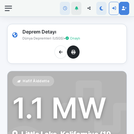
İnternet
bağlantınız
koptu!
Çevrimdışı
Deprem Detayı
moddasınız.
Dünya Depremleri (USGS)
•
Onaylı
Hafif Åiddette
1.1 MW