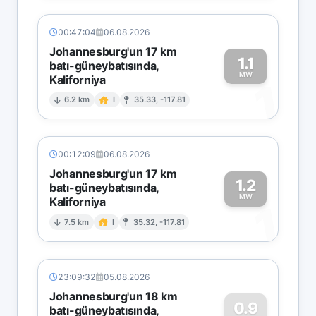
00:47:04
06.08.2026
Johannesburg'un 17 km
1.1
batı-güneybatısında,
MW
Kaliforniya
1
6.2 km
I
35.33, -117.81
00:12:09
06.08.2026
Johannesburg'un 17 km
1.2
batı-güneybatısında,
MW
Kaliforniya
1
7.5 km
I
35.32, -117.81
23:09:32
05.08.2026
Johannesburg'un 18 km
0.9
batı-güneybatısında,