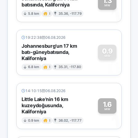
1.3
batısında, Kaliforniya
1
MW
5.8 km
I
35.36, -117.79
19:22:38
06.08.2026
Johannesburg'un 17 km
0.9
batı-güneybatısında,
MW
Kaliforniya
0
6.8 km
I
35.31, -117.80
14:10:15
06.08.2026
Little Lake'nin 16 km
1.6
kuzeydoğusunda,
MW
Kaliforniya
1
0.9 km
I
36.02, -117.77