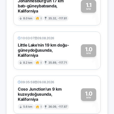
Johannesburg'un 17 km
1.1
batı-güneybatısında,
MW
Kaliforniya
1
8.0 km
I
35.32, -117.81
10:03:07
09.08.2026
Little Lake'nin 19 km doğu-
1.0
güneydoğusunda,
MW
Kaliforniya
1
8.2 km
I
35.89, -117.71
09:35:59
09.08.2026
Coso Junction'un 9 km
1.0
kuzeydoğusunda,
MW
Kaliforniya
1
5.6 km
I
36.09, -117.87