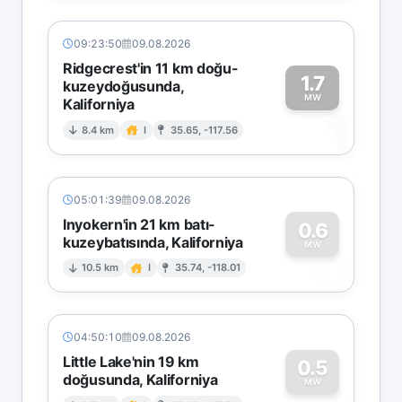
09:23:50
09.08.2026
Ridgecrest'in 11 km doğu-
1.7
kuzeydoğusunda,
MW
Kaliforniya
1
8.4 km
I
35.65, -117.56
05:01:39
09.08.2026
Inyokern'in 21 km batı-
0.6
kuzeybatısında, Kaliforniya
0
MW
10.5 km
I
35.74, -118.01
04:50:10
09.08.2026
Little Lake'nin 19 km
0.5
doğusunda, Kaliforniya
MW