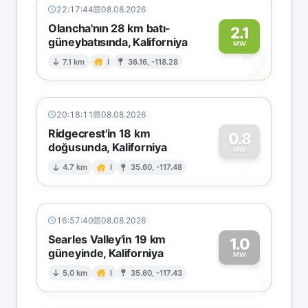
22:17:44
08.08.2026
Olancha'nın 28 km batı-
2.1
güneybatısında, Kaliforniya
2
MW
7.1 km
I
36.16, -118.28
20:18:11
08.08.2026
Ridgecrest'in 18 km
0.8
doğusunda, Kaliforniya
0
MW
4.7 km
I
35.60, -117.48
16:57:40
08.08.2026
Searles Valley'in 19 km
1.0
güneyinde, Kaliforniya
1
MW
5.0 km
I
35.60, -117.43