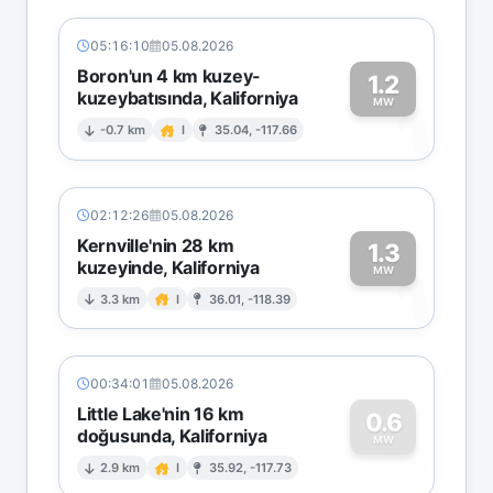
05:16:10
05.08.2026
Boron'un 4 km kuzey-
1.2
kuzeybatısında, Kaliforniya
1
MW
-0.7 km
I
35.04, -117.66
02:12:26
05.08.2026
Kernville'nin 28 km
1.3
kuzeyinde, Kaliforniya
1
MW
3.3 km
I
36.01, -118.39
00:34:01
05.08.2026
Little Lake'nin 16 km
0.6
doğusunda, Kaliforniya
0
MW
2.9 km
I
35.92, -117.73