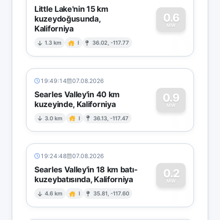
Little Lake'nin 15 km
0.6
kuzeydoğusunda,
MW
Kaliforniya
0
1.3 km
I
36.02, -117.77
19:49:14
07.08.2026
Searles Valley'in 40 km
0.9
kuzeyinde, Kaliforniya
0
MW
3.0 km
I
36.13, -117.47
19:24:48
07.08.2026
Searles Valley'in 18 km batı-
0.2
kuzeybatısında, Kaliforniya
0
MW
4.6 km
I
35.81, -117.60