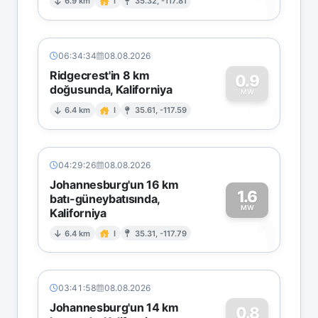
1
6.9 km
I
35.32, -117.81
06:34:34
08.08.2026
Ridgecrest'in 8 km
0.9
doğusunda, Kaliforniya
0
MW
6.4 km
I
35.61, -117.59
04:29:26
08.08.2026
Johannesburg'un 16 km
1.6
batı-güneybatısında,
MW
Kaliforniya
1
6.4 km
I
35.31, -117.79
03:41:58
08.08.2026
Johannesburg'un 14 km
0.8