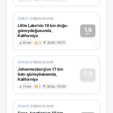
1
08:21:33
06.08.2026
Little Lake'nin 19 km doğu-
1.9
güneydoğusunda,
MW
Kaliforniya
1
9.1 km
I
35.87, -117.71
03:52:57
06.08.2026
Johannesburg'un 17 km
0.9
batı-güneybatısında,
MW
Kaliforniya
0
7.1 km
I
35.32, -117.82
03:47:24
06.08.2026
Coso Junction'un 10 km