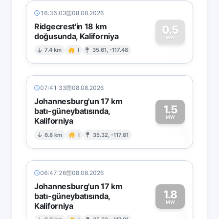
16:36:03
08.08.2026
Ridgecrest'in 18 km
0.5
doğusunda, Kaliforniya
0
MW
7.4 km
I
35.61, -117.48
07:41:33
08.08.2026
Johannesburg'un 17 km
1.5
batı-güneybatısında,
MW
Kaliforniya
1
6.8 km
I
35.32, -117.81
06:47:26
08.08.2026
Johannesburg'un 17 km
1.8
batı-güneybatısında,
MW
Kaliforniya