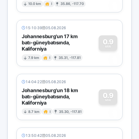
0
10.0 km
I
35.86, -117.70
15:10:39
05.08.2026
Johannesburg'un 17 km
0.9
batı-güneybatısında,
MW
Kaliforniya
0
7.9 km
I
35.31, -117.81
14:04:22
05.08.2026
Johannesburg'un 18 km
0.9
batı-güneybatısında,
MW
Kaliforniya
0
8.7 km
I
35.30, -117.81
13:50:42
05.08.2026