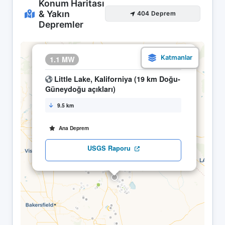
Konum Haritası
& Yakın
404 Deprem
Depremler
×
1.1 MW
21.04 05:23
Little Lake, Kaliforniya (19 km Doğu-
Güneydoğu açıkları)
9.5 km
Ana Deprem
USGS Raporu