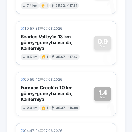
1
7.4 km
I
35.32, -117.81
10:57:38
07.08.2026
Searles Valley'in 13 km
0.9
güney-güneybatısında,
MW
Kaliforniya
0
8.5 km
I
35.67, -117.47
09:59:12
07.08.2026
Furnace Creek'in 10 km
1.4
güney-güneybatısında,
MW
Kaliforniya
1
2.0 km
I
36.37, -116.90
04:47:34
07.08.2026