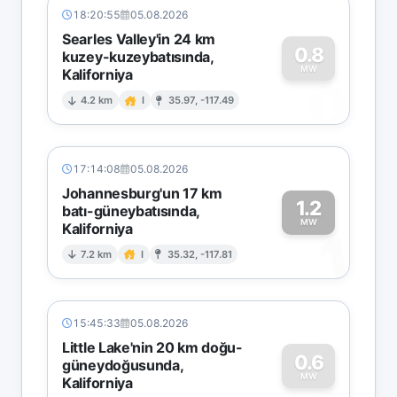
18:20:55
05.08.2026
Searles Valley'in 24 km
0.8
kuzey-kuzeybatısında,
MW
Kaliforniya
0
4.2 km
I
35.97, -117.49
17:14:08
05.08.2026
Johannesburg'un 17 km
1.2
batı-güneybatısında,
MW
Kaliforniya
1
7.2 km
I
35.32, -117.81
15:45:33
05.08.2026
Little Lake'nin 20 km doğu-
0.6
güneydoğusunda,
MW
Kaliforniya