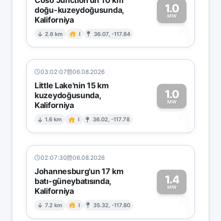
1.0
doğu-kuzeydoğusunda,
MW
Kaliforniya
1
2.6 km
I
36.07, -117.84
03:02:07
06.08.2026
Little Lake'nin 15 km
1.0
kuzeydoğusunda,
MW
Kaliforniya
1
1.6 km
I
36.02, -117.78
02:07:30
06.08.2026
Johannesburg'un 17 km
1.4
batı-güneybatısında,
MW
Kaliforniya
1
7.2 km
I
35.32, -117.80