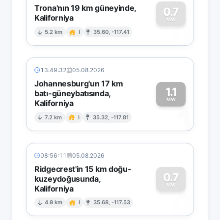
Trona'nın 19 km güneyinde,
0.7
Kaliforniya
0
MW
5.2 km
I
35.60, -117.41
13:49:32
05.08.2026
Johannesburg'un 17 km
1.1
batı-güneybatısında,
MW
Kaliforniya
1
7.2 km
I
35.32, -117.81
08:56:11
05.08.2026
Ridgecrest'in 15 km doğu-
0.7
kuzeydoğusunda,
MW
Kaliforniya
0
4.9 km
I
35.68, -117.53