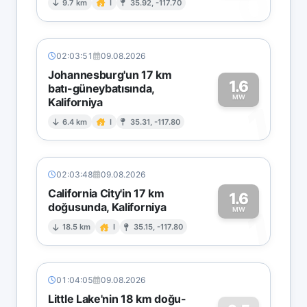
0
9.7 km
I
35.92, -117.70
02:03:51
09.08.2026
Johannesburg'un 17 km
1.6
batı-güneybatısında,
MW
Kaliforniya
1
6.4 km
I
35.31, -117.80
02:03:48
09.08.2026
California City'in 17 km
1.6
doğusunda, Kaliforniya
1
MW
18.5 km
I
35.15, -117.80
01:04:05
09.08.2026
Little Lake'nin 18 km doğu-