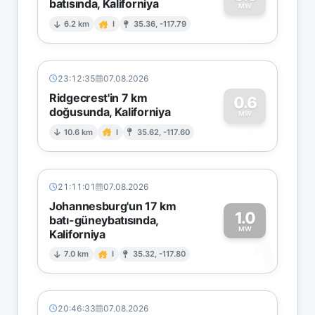
batısında, Kaliforniya
0
MW
6.2 km
I
35.36, -117.79
23:12:35
07.08.2026
Ridgecrest'in 7 km
0.6
doğusunda, Kaliforniya
0
MW
10.6 km
I
35.62, -117.60
21:11:01
07.08.2026
Johannesburg'un 17 km
1.0
batı-güneybatısında,
MW
Kaliforniya
1
7.0 km
I
35.32, -117.80
20:46:33
07.08.2026