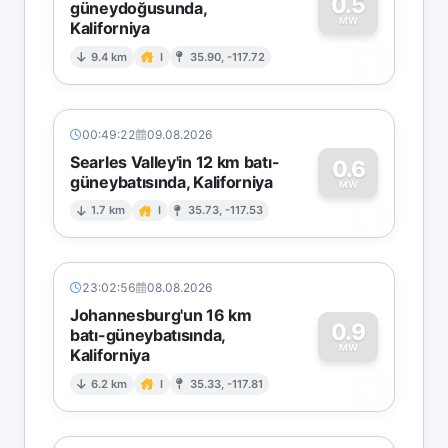
0.5
güneydoğusunda,
MW
Kaliforniya
0
9.4 km
I
35.90, -117.72
00:49:22
09.08.2026
Searles Valley'in 12 km batı-
0.6
güneybatısında, Kaliforniya
0
MW
1.7 km
I
35.73, -117.53
23:02:56
08.08.2026
Johannesburg'un 16 km
0.9
batı-güneybatısında,
MW
Kaliforniya
0
6.2 km
I
35.33, -117.81