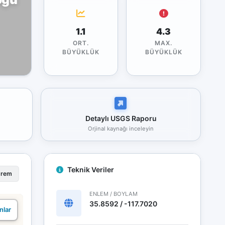
1.1
4.3
ORT.
MAX.
BÜYÜKLÜK
BÜYÜKLÜK
Detaylı USGS Raporu
Orjinal kaynağı inceleyin
Teknik Veriler
prem
ENLEM / BOYLAM
35.8592 / -117.7020