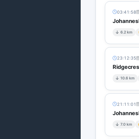
03:41:58
Johannesb
6.2 km
23:12:35
Ridgecres
10.6 km
21:11:01
Johannesb
7.0 km