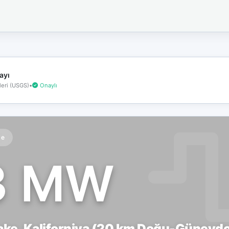
İnternet
bağlantınız
koptu!
Çevrimdışı
moddasınız.
ayı
eri (USGS)
•
Onaylı
te
3 MW
Lake, Kaliforniya (20 km Doğu-Güneyd