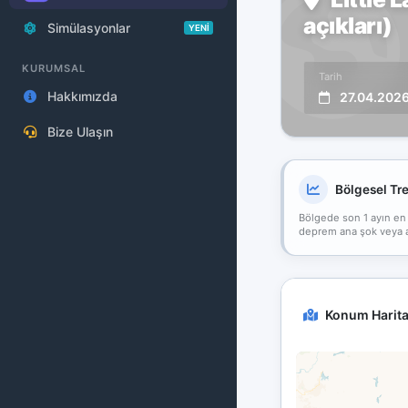
açıkları)
Simülasyonlar
YENİ
KURUMSAL
Tarih
Hakkımızda
27.04.202
Bize Ulaşın
Bölgesel Tr
Bölgede son 1 ayın en
deprem ana şok veya art
Konum Harita