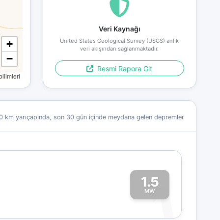
Veri Kaynağı
United States Geological Survey (USGS) anlık
+
veri akışından sağlanmaktadır.
−
Resmi Rapora Git
limleri
0 km yarıçapında, son 30 gün içinde meydana gelen depremler
1.5
1
MW