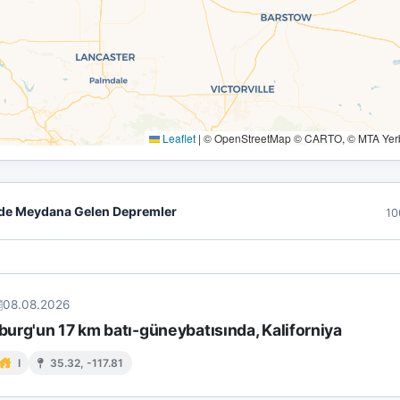
Leaflet
|
© OpenStreetMap © CARTO, © MTA Yerbi
de Meydana Gelen Depremler
10
08.08.2026
urg'un 17 km batı-güneybatısında, Kaliforniya
I
35.32, -117.81