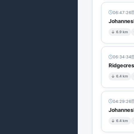
06:47:26
Johannesb
6.9 km
06:34:34
Ridgecres
6.4 km
04:29:26
Johannesb
6.4 km