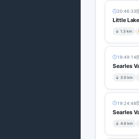
20:46:33
Little Lak
1.3 km
19:49:14
Searles Va
3.0 km
19:24:48
Searles Va
4.6 km