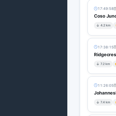
17:49:58
Coso Junc
4.2 km
17:38:15
Ridgecres
7.2 km
11:26:05
Johannesb
7.4 km