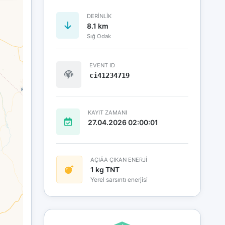
DERINLIK
8.1 km
Sığ Odak
EVENT ID
ci41234719
KAYIT ZAMANI
27.04.2026 02:00:01
AÇIÄA ÇIKAN ENERJİ
1 kg TNT
Yerel sarsıntı enerjisi