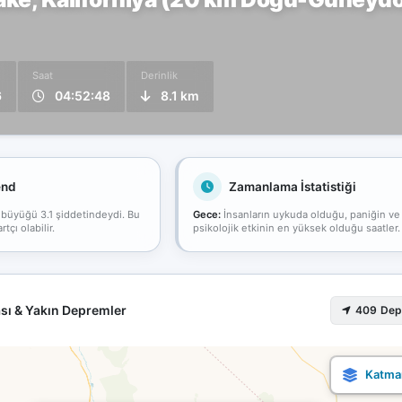
Saat
Derinlik
6
04:52:48
8.1 km
end
Zamanlama İstatistiği
 büyüğü 3.1 şiddetindeydi. Bu
Gece:
İnsanların uykuda olduğu, paniğin ve
çı olabilir.
psikolojik etkinin en yüksek olduğu saatler.
sı & Yakın Depremler
409 De