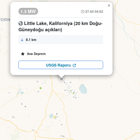
×
1.3 MW
27.04 04:52
Little Lake, Kaliforniya (20 km Doğu-
Güneydoğu açıkları)
8.1 km
Ana Deprem
USGS Raporu