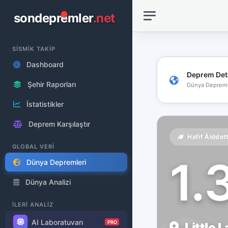
sondepremler
.net
SİSMİK TAKİP
Dashboard
Deprem Det
Şehir Raporları
Dünya Depreml
İstatistikler
Deprem Karşılaştır
Hafif Åiddet
GLOBAL VERİ
1.
Dünya Depremleri
Dünya Analizi
İLERİ ANALİZ
AI Laboratuvarı
PRO
Little 