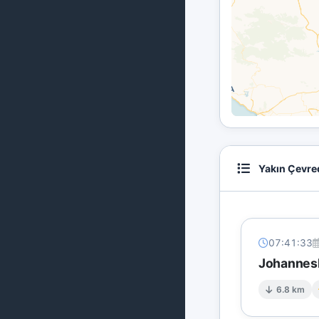
Yakın Çevre
07:41:33
Johannesb
6.8 km