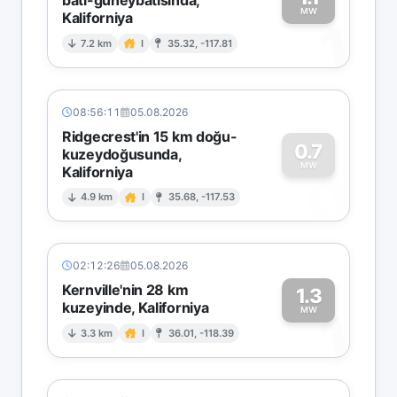
MW
Kaliforniya
1
7.2 km
I
35.32, -117.81
08:56:11
05.08.2026
Ridgecrest'in 15 km doğu-
0.7
kuzeydoğusunda,
MW
Kaliforniya
0
4.9 km
I
35.68, -117.53
02:12:26
05.08.2026
Kernville'nin 28 km
1.3
kuzeyinde, Kaliforniya
1
MW
3.3 km
I
36.01, -118.39