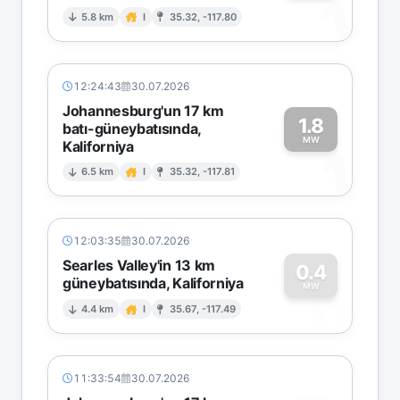
1
5.8 km
I
35.32, -117.80
12:24:43
30.07.2026
Johannesburg'un 17 km
1.8
batı-güneybatısında,
MW
Kaliforniya
1
6.5 km
I
35.32, -117.81
12:03:35
30.07.2026
Searles Valley'in 13 km
0.4
güneybatısında, Kaliforniya
0
MW
4.4 km
I
35.67, -117.49
11:33:54
30.07.2026