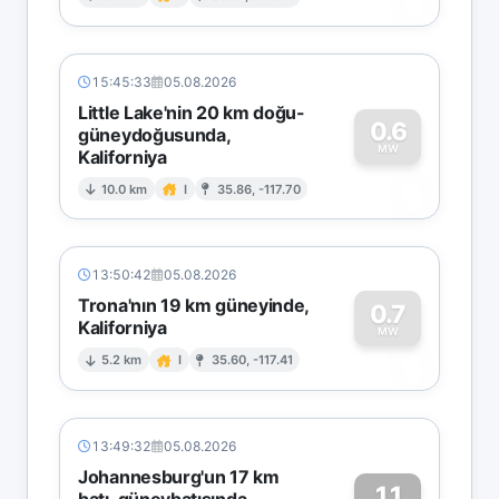
0
15:45:33
05.08.2026
Little Lake'nin 20 km doğu-
0.6
güneydoğusunda,
MW
Kaliforniya
0
10.0 km
I
35.86, -117.70
13:50:42
05.08.2026
Trona'nın 19 km güneyinde,
0.7
Kaliforniya
0
MW
5.2 km
I
35.60, -117.41
13:49:32
05.08.2026
Johannesburg'un 17 km
1.1
batı-güneybatısında,