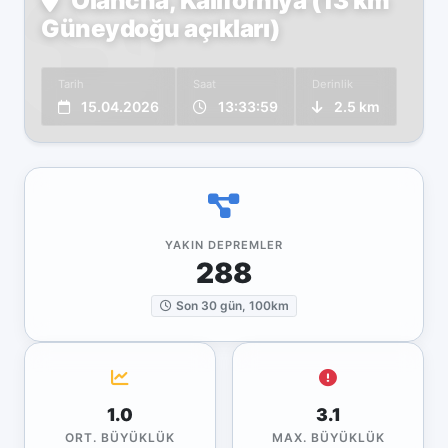
Olancha, Kaliforniya (13 km
Güneydoğu açıkları)
Tarih
Saat
Derinlik
15.04.2026
13:33:59
2.5 km
YAKIN DEPREMLER
288
Son 30 gün, 100km
1.0
3.1
ORT. BÜYÜKLÜK
MAX. BÜYÜKLÜK