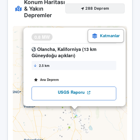
Konum Haritası
& Yakın
288 Deprem
Depremler
×
0.8 MW
15.04 13:33
Olancha, Kaliforniya (13 km
Güneydoğu açıkları)
2.5 km
Ana Deprem
USGS Raporu