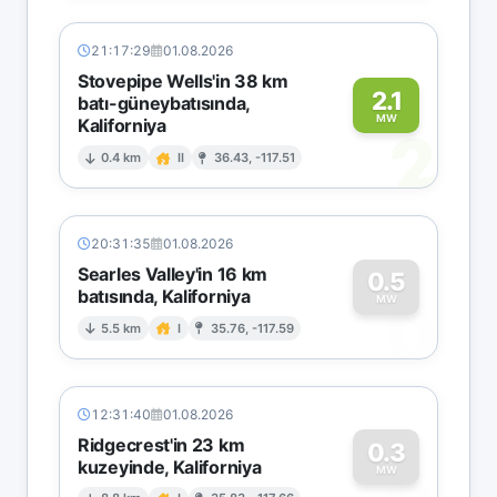
21:17:29
01.08.2026
Stovepipe Wells'in 38 km
2.1
batı-güneybatısında,
MW
Kaliforniya
2
0.4 km
II
36.43, -117.51
20:31:35
01.08.2026
Searles Valley'in 16 km
0.5
batısında, Kaliforniya
0
MW
5.5 km
I
35.76, -117.59
12:31:40
01.08.2026
Ridgecrest'in 23 km
0.3
kuzeyinde, Kaliforniya
MW