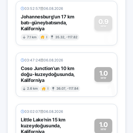
03:52:57
06.08.2026
Johannesburg'un 17 km
0.9
batı-güneybatısında,
MW
Kaliforniya
0
7.1 km
I
35.32, -117.82
03:47:24
06.08.2026
Coso Junction'un 10 km
1.0
doğu-kuzeydoğusunda,
MW
Kaliforniya
1
2.6 km
I
36.07, -117.84
03:02:07
06.08.2026
Little Lake'nin 15 km
1.0
kuzeydoğusunda,
MW
Kaliforniya