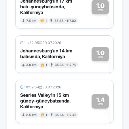
Johannesburg'un 17 km
1.0
batı-güneybatısında,
MW
Kaliforniya
1
7.5 km
I
35.33, -117.82
11:22:05
30.07.2026
Johannesburg'un 14 km
1.0
batısında, Kaliforniya
1
MW
3.9 km
I
35.36, -117.79
10:59:54
30.07.2026
Searles Valley'in 15 km
1.4
güney-güneybatısında,
MW
Kaliforniya
1
8.5 km
I
35.64, -117.45