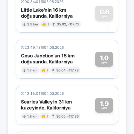
00:34:01
05.08.2026
Little Lake'nin 16 km
0.6
doğusunda, Kaliforniya
0
MW
2.9 km
I
35.92, -117.73
23:49:18
04.08.2026
Coso Junction'un 15 km
1.0
doğusunda, Kaliforniya
1
MW
1.7 km
I
36.04, -117.78
12:15:01
04.08.2026
Searles Valley'in 31 km
1.9
kuzeyinde, Kaliforniya
1
MW
1.8 km
I
36.05, -117.36