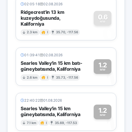
02:05:18
02.08.2026
Ridgecrest'in 13 km
0.6
kuzeydoğusunda,
MW
Kaliforniya
0
2.3 km
I
35.70, -117.56
01:39:41
02.08.2026
Searles Valley'in 15 km batı-
1.2
güneybatısında, Kaliforniya
1
MW
2.6 km
I
35.73, -117.56
22:40:22
01.08.2026
Searles Valley'in 15 km
1.2
güneybatısında, Kaliforniya
1
MW
7.1 km
I
35.69, -117.53