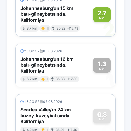
22:46:43
05.08.2026
Johannesburg'un 15 km
2.7
batı-güneybatısında,
MW
Kaliforniya
2
3.7 km
II
35.32, -117.79
20:32:52
05.08.2026
Johannesburg'un 16 km
1.3
batı-güneybatısında,
MW
Kaliforniya
1
6.2 km
I
35.33, -117.80
18:20:55
05.08.2026
Searles Valley'in 24 km
0.8
kuzey-kuzeybatısında,
MW
Kaliforniya
4.2 km
I
35.97, -117.49