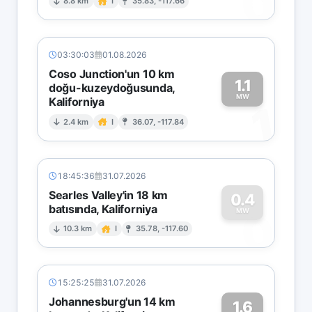
0
8.8 km
I
35.83, -117.66
03:30:03
01.08.2026
Coso Junction'un 10 km
1.1
doğu-kuzeydoğusunda,
MW
Kaliforniya
1
2.4 km
I
36.07, -117.84
18:45:36
31.07.2026
Searles Valley'in 18 km
0.4
batısında, Kaliforniya
0
MW
10.3 km
I
35.78, -117.60
15:25:25
31.07.2026
Johannesburg'un 14 km
1.6