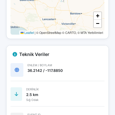
+
−
Leaflet
|
© OpenStreetMap © CARTO, © MTA Yerbilimleri
Teknik Veriler
ENLEM / BOYLAM
36.2142 / -117.8850
DERINLIK
2.5 km
Sığ Odak
EVENT ID