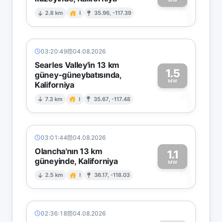
1
MW
2.8 km
I
35.96, -117.39
03:20:49
04.08.2026
Searles Valley'in 13 km
1.5
güney-güneybatısında,
MW
Kaliforniya
1
7.3 km
I
35.67, -117.48
03:01:44
04.08.2026
Olancha'nın 13 km
1.1
güneyinde, Kaliforniya
1
MW
2.5 km
I
36.17, -118.03
02:36:18
04.08.2026