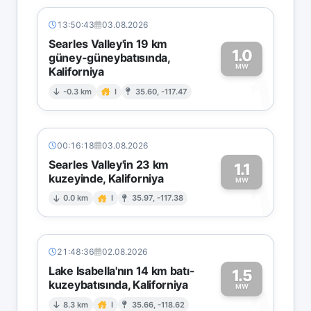
13:50:43
03.08.2026
Searles Valley'in 19 km
1.0
güney-güneybatısında,
MW
Kaliforniya
1
-0.3 km
I
35.60, -117.47
00:16:18
03.08.2026
Searles Valley'in 23 km
1.1
kuzeyinde, Kaliforniya
1
MW
0.0 km
I
35.97, -117.38
21:48:36
02.08.2026
Lake Isabella'nın 14 km batı-
1.5
kuzeybatısında, Kaliforniya
1
MW
8.3 km
I
35.66, -118.62