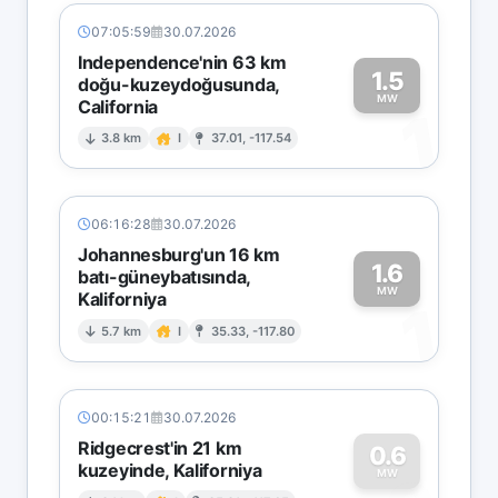
07:05:59
30.07.2026
Independence'nin 63 km
1.5
doğu-kuzeydoğusunda,
MW
California
1
3.8 km
I
37.01, -117.54
06:16:28
30.07.2026
Johannesburg'un 16 km
1.6
batı-güneybatısında,
MW
Kaliforniya
1
5.7 km
I
35.33, -117.80
00:15:21
30.07.2026
Ridgecrest'in 21 km
0.6
kuzeyinde, Kaliforniya
MW