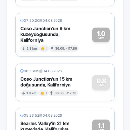
07:20:20
04.08.2026
Coso Junction'un 9 km
1.0
kuzeydoğusunda,
MW
Kaliforniya
1
5.8 km
I
36.09, -117.86
06:53:09
04.08.2026
Coso Junction'un 15 km
0.8
doğusunda, Kaliforniya
0
MW
1.9 km
I
36.03, -117.78
05:23:52
04.08.2026
Searles Valley'in 21 km
1.1
kuzeyinde, Kaliforniya