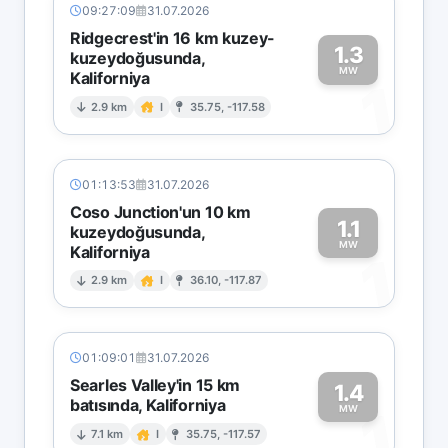
09:27:09
31.07.2026
Ridgecrest'in 16 km kuzey-
1.3
kuzeydoğusunda,
MW
Kaliforniya
1
2.9 km
I
35.75, -117.58
01:13:53
31.07.2026
Coso Junction'un 10 km
1.1
kuzeydoğusunda,
MW
Kaliforniya
1
2.9 km
I
36.10, -117.87
01:09:01
31.07.2026
Searles Valley'in 15 km
1.4
batısında, Kaliforniya
1
MW
7.1 km
I
35.75, -117.57