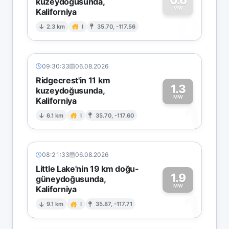
kuzeydoğusunda,
MW
Kaliforniya
0
2.3 km
I
35.70, -117.56
09:30:33
06.08.2026
Ridgecrest'in 11 km
1.3
kuzeydoğusunda,
MW
Kaliforniya
1
6.1 km
I
35.70, -117.60
08:21:33
06.08.2026
Little Lake'nin 19 km doğu-
1.9
güneydoğusunda,
MW
Kaliforniya
1
9.1 km
I
35.87, -117.71