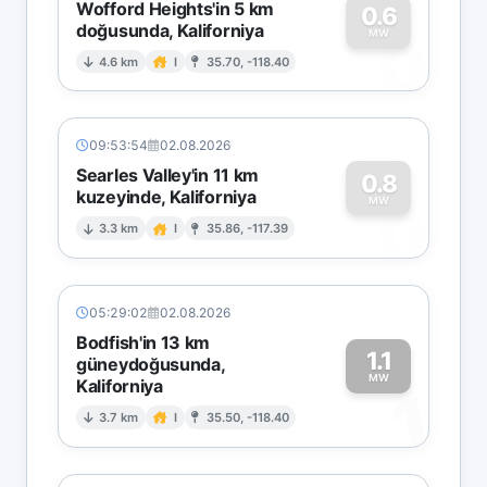
Wofford Heights'in 5 km
0.6
doğusunda, Kaliforniya
0
MW
4.6 km
I
35.70, -118.40
09:53:54
02.08.2026
Searles Valley'in 11 km
0.8
kuzeyinde, Kaliforniya
0
MW
3.3 km
I
35.86, -117.39
05:29:02
02.08.2026
Bodfish'in 13 km
1.1
güneydoğusunda,
MW
Kaliforniya
1
3.7 km
I
35.50, -118.40