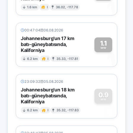
1
1.6 km
I
36.02, -117.78
00:47:04
06.08.2026
Johannesburg'un 17 km
1.1
batı-güneybatısında,
MW
Kaliforniya
1
6.2 km
I
35.33, -117.81
23:09:32
05.08.2026
Johannesburg'un 18 km
0.9
batı-güneybatısında,
MW
Kaliforniya
0
6.2 km
I
35.32, -117.83