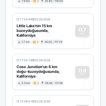
0
7.9 km
I
35.80, -118.04
17:54:44
02.08.2026
Little Lake'nin 15 km
0.7
kuzeydoğusunda,
MW
Kaliforniya
0
1.7 km
I
36.03, -117.78
17:04:19
02.08.2026
Coso Junction'un 6 km
0.8
doğu-kuzeydoğusunda,
MW
Kaliforniya
0
2.0 km
I
36.06, -117.88
13:38:01
02.08.2026