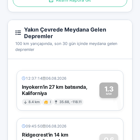
Yakın Çevrede Meydana Gelen
Depremler
100 km yarıçapında, son 30 gün içinde meydana gelen
depremler
12:37:14
06.08.2026
Inyokern'in 27 km batısında,
1.3
Kaliforniya
1
MW
8.4 km
I
35.68, -118.11
09:45:50
06.08.2026
Ridgecrest'in 14 km
0.6