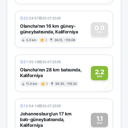
22:24:57
30.07.2026
Olancha'nın 16 km güney-
0.9
güneybatısında, Kaliforniya
0
MW
3.4 km
I
36.15, -118.08
21:35:19
30.07.2026
Olancha'nın 28 km batısında,
2.2
Kaliforniya
2
MW
11.4 km
I
36.30, -118.32
12:54:14
30.07.2026
Johannesburg'un 17 km
1.1
batı-güneybatısında,
MW
Kaliforniya