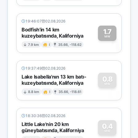
19:46:07
02.08.2026
Bodfish'in 14 km
1.7
kuzeybatısında, Kaliforniya
1
MW
7.9 km
I
35.66, -118.62
19:37:49
02.08.2026
Lake Isabella'nın 13 km batı-
0.8
kuzeybatısında, Kaliforniya
0
MW
8.8 km
I
35.66, -118.61
18:30:36
02.08.2026
Little Lake'nin 20 km
0.4
güneybatısında, Kaliforniya
MW