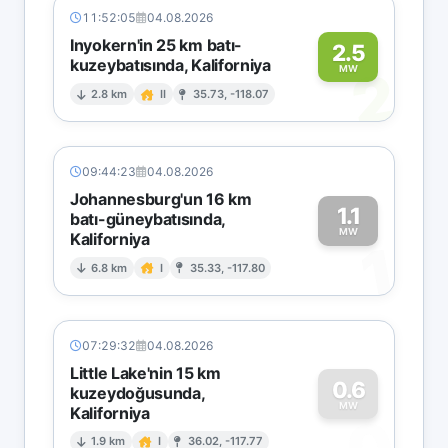
11:52:05
04.08.2026
Inyokern'in 25 km batı-
2.5
kuzeybatısında, Kaliforniya
2
MW
2.8 km
II
35.73, -118.07
09:44:23
04.08.2026
Johannesburg'un 16 km
1.1
batı-güneybatısında,
MW
Kaliforniya
1
6.8 km
I
35.33, -117.80
07:29:32
04.08.2026
Little Lake'nin 15 km
0.6
kuzeydoğusunda,
MW
Kaliforniya
0
1.9 km
I
36.02, -117.77