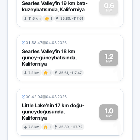
Searles Valley'in 19 km batı-
0.6
kuzeybatısında, Kaliforniya
0
MW
11.6 km
I
35.80, -117.61
01:58:47
04.08.2026
Searles Valley'in 18 km
1.2
güney-güneybatısında,
MW
Kaliforniya
1
7.2 km
I
35.61, -117.47
00:42:04
04.08.2026
Little Lake'nin 17 km doğu-
1.0
güneydoğusunda,
MW
Kaliforniya
1
7.8 km
I
35.89, -117.72