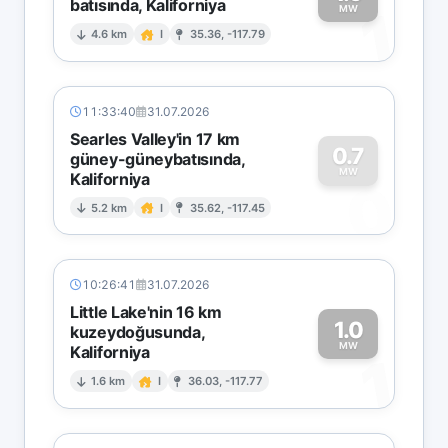
batısında, Kaliforniya
1
MW
4.6 km
I
35.36, -117.79
11:33:40
31.07.2026
Searles Valley'in 17 km
0.7
güney-güneybatısında,
MW
Kaliforniya
0
5.2 km
I
35.62, -117.45
10:26:41
31.07.2026
Little Lake'nin 16 km
1.0
kuzeydoğusunda,
MW
Kaliforniya
1
1.6 km
I
36.03, -117.77