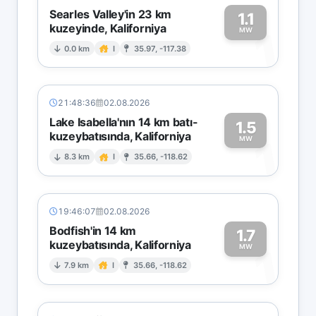
Searles Valley'in 23 km
1.1
kuzeyinde, Kaliforniya
1
MW
0.0 km
I
35.97, -117.38
21:48:36
02.08.2026
Lake Isabella'nın 14 km batı-
1.5
kuzeybatısında, Kaliforniya
1
MW
8.3 km
I
35.66, -118.62
19:46:07
02.08.2026
Bodfish'in 14 km
1.7
kuzeybatısında, Kaliforniya
1
MW
7.9 km
I
35.66, -118.62