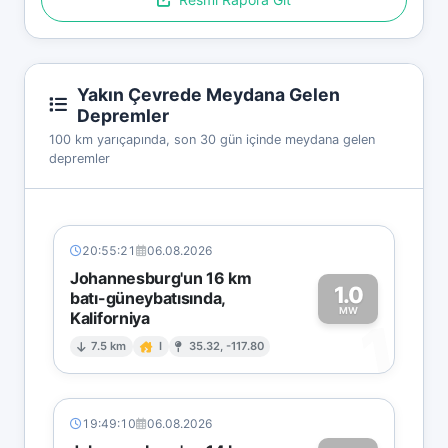
Yakın Çevrede Meydana Gelen
Depremler
100 km yarıçapında, son 30 gün içinde meydana gelen
depremler
20:55:21
06.08.2026
Johannesburg'un 16 km
1.0
batı-güneybatısında,
MW
Kaliforniya
1
7.5 km
I
35.32, -117.80
19:49:10
06.08.2026