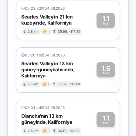
05:23:52
04.08.2026
Searles Valley'in 21 km
1.1
kuzeyinde, Kaliforniya
1
MW
2.8 km
I
35.96, -117.39
03:20:49
04.08.2026
Searles Valley'in 13 km
1.5
güney-güneybatısında,
MW
Kaliforniya
1
7.3 km
I
35.67, -117.48
03:01:44
04.08.2026
Olancha'nın 13 km
1.1
güneyinde, Kaliforniya
1
MW
2.5 km
I
36.17, -118.03