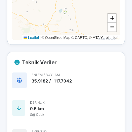
+
−
Leaflet
|
© OpenStreetMap © CARTO, © MTA Yerbilimleri
Teknik Veriler
ENLEM / BOYLAM
35.9182 / -117.7042
DERINLIK
9.5 km
Sığ Odak
EVENT ID