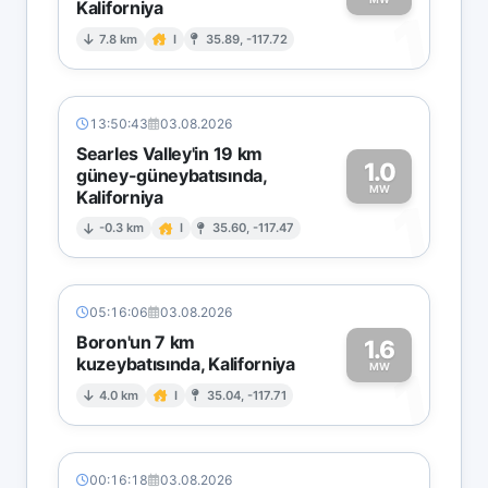
Kaliforniya
1
7.8 km
I
35.89, -117.72
13:50:43
03.08.2026
Searles Valley'in 19 km
1.0
güney-güneybatısında,
MW
Kaliforniya
1
-0.3 km
I
35.60, -117.47
05:16:06
03.08.2026
Boron'un 7 km
1.6
kuzeybatısında, Kaliforniya
1
MW
4.0 km
I
35.04, -117.71
00:16:18
03.08.2026