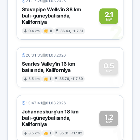
21:17:29
01.08.2026
Stovepipe Wells'in 38 km
2.1
batı-güneybatısında,
MW
Kaliforniya
2
0.4 km
II
36.43, -117.51
20:31:35
01.08.2026
Searles Valley'in 16 km
0.5
batısında, Kaliforniya
0
MW
5.5 km
I
35.76, -117.59
13:47:41
01.08.2026
Johannesburg'un 18 km
1.2
batı-güneybatısında,
MW
Kaliforniya
1
8.5 km
I
35.31, -117.82