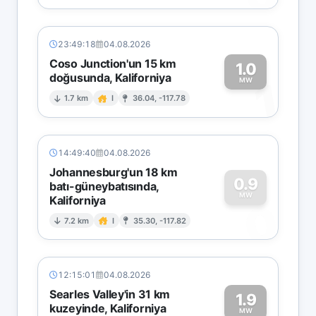
23:49:18
04.08.2026
Coso Junction'un 15 km
1.0
doğusunda, Kaliforniya
1
MW
1.7 km
I
36.04, -117.78
14:49:40
04.08.2026
Johannesburg'un 18 km
0.9
batı-güneybatısında,
MW
Kaliforniya
0
7.2 km
I
35.30, -117.82
12:15:01
04.08.2026
Searles Valley'in 31 km
1.9
kuzeyinde, Kaliforniya
MW