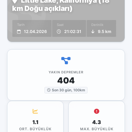
Little Lake, Kaliforniya (18
km Doğu açıkları)
Tarih
Saat
Derinlik
12.04.2026
21:02:31
9.5 km
YAKIN DEPREMLER
404
Son 30 gün, 100km
1.1
4.3
ORT. BÜYÜKLÜK
MAX. BÜYÜKLÜK