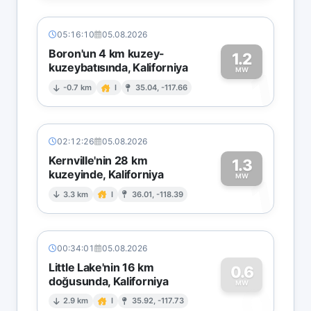
05:16:10
05.08.2026
Boron'un 4 km kuzey-
1.2
kuzeybatısında, Kaliforniya
1
MW
-0.7 km
I
35.04, -117.66
02:12:26
05.08.2026
Kernville'nin 28 km
1.3
kuzeyinde, Kaliforniya
1
MW
3.3 km
I
36.01, -118.39
00:34:01
05.08.2026
Little Lake'nin 16 km
0.6
doğusunda, Kaliforniya
0
MW
2.9 km
I
35.92, -117.73