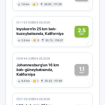
1
1.8 km
I
36.05, -117.36
11:52:05
04.08.2026
Inyokern'in 25 km batı-
2.5
kuzeybatısında, Kaliforniya
2
MW
2.8 km
II
35.73, -118.07
09:44:23
04.08.2026
Johannesburg'un 16 km
1.1
batı-güneybatısında,
MW
Kaliforniya
1
6.8 km
I
35.33, -117.80
07:29:32
04.08.2026