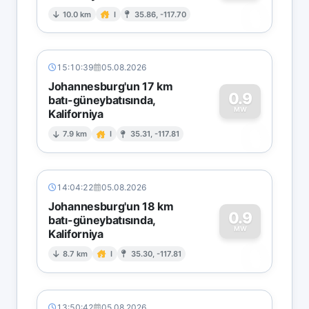
0
10.0 km
I
35.86, -117.70
15:10:39
05.08.2026
Johannesburg'un 17 km
0.9
batı-güneybatısında,
MW
Kaliforniya
0
7.9 km
I
35.31, -117.81
14:04:22
05.08.2026
Johannesburg'un 18 km
0.9
batı-güneybatısında,
MW
Kaliforniya
0
8.7 km
I
35.30, -117.81
13:50:42
05.08.2026