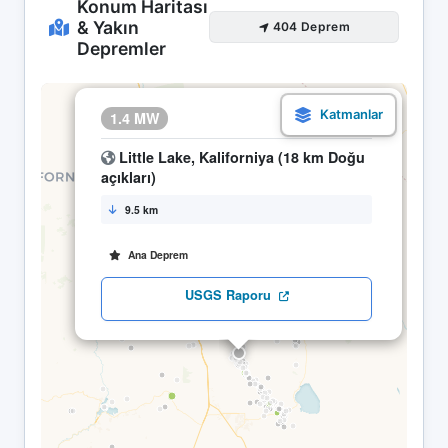
Konum Haritası
& Yakın
404 Deprem
Depremler
×
1.4 MW
12.04 21:02
Little Lake, Kaliforniya (18 km Doğu
açıkları)
9.5 km
Ana Deprem
USGS Raporu