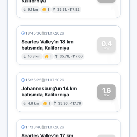
Kaliforniya
1
9.1 km
I
35.31, -117.82
18:45:36
31.07.2026
Searles Valley'in 18 km
0.4
batısında, Kaliforniya
0
MW
10.3 km
I
35.78, -117.60
15:25:25
31.07.2026
Johannesburg'un 14 km
1.6
batısında, Kaliforniya
1
MW
4.6 km
I
35.36, -117.79
11:33:40
31.07.2026
Searles Valley'in 17 km