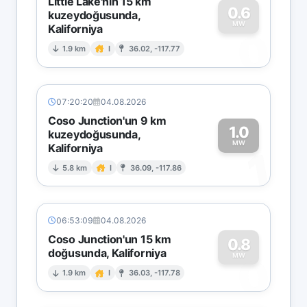
Little Lake'nin 15 km
0.6
kuzeydoğusunda,
MW
Kaliforniya
0
1.9 km
I
36.02, -117.77
07:20:20
04.08.2026
Coso Junction'un 9 km
1.0
kuzeydoğusunda,
MW
Kaliforniya
1
5.8 km
I
36.09, -117.86
06:53:09
04.08.2026
Coso Junction'un 15 km
0.8
doğusunda, Kaliforniya
0
MW
1.9 km
I
36.03, -117.78