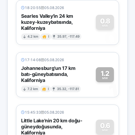
18:20:55
05.08.2026
Searles Valley'in 24 km
0.8
kuzey-kuzeybatısında,
MW
Kaliforniya
0
4.2 km
I
35.97, -117.49
17:14:08
05.08.2026
Johannesburg'un 17 km
1.2
batı-güneybatısında,
MW
Kaliforniya
1
7.2 km
I
35.32, -117.81
15:45:33
05.08.2026
Little Lake'nin 20 km doğu-
0.6
güneydoğusunda,
MW
Kaliforniya