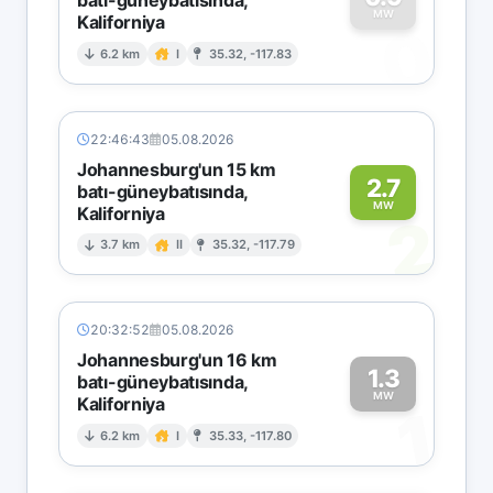
MW
Kaliforniya
0
6.2 km
I
35.32, -117.83
22:46:43
05.08.2026
Johannesburg'un 15 km
2.7
batı-güneybatısında,
MW
Kaliforniya
2
3.7 km
II
35.32, -117.79
20:32:52
05.08.2026
Johannesburg'un 16 km
1.3
batı-güneybatısında,
MW
Kaliforniya
1
6.2 km
I
35.33, -117.80