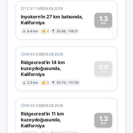
12:37:14
06.08.2026
Inyokern'in 27 km batısında,
1.3
Kaliforniya
1
MW
8.4 km
I
35.68, -118.11
09:45:50
06.08.2026
Ridgecrest'in 14 km
0.6
kuzeydoğusunda,
MW
Kaliforniya
0
2.3 km
I
35.70, -117.56
09:30:33
06.08.2026
Ridgecrest'in 11 km
1.3
kuzeydoğusunda,
MW
Kaliforniya