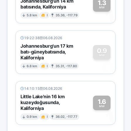
Johannesburg'un 14 km
1.3
batısında, Kaliforniya
1
MW
5.8 km
I
35.36, -117.79
19:22:38
06.08.2026
Johannesburg'un 17 km
0.9
batı-güneybatısında,
MW
Kaliforniya
0
6.8 km
I
35.31, -117.80
14:10:15
06.08.2026
Little Lake'nin 16 km
1.6
kuzeydoğusunda,
MW
Kaliforniya
1
0.9 km
I
36.02, -117.77