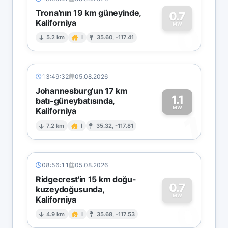
Trona'nın 19 km güneyinde,
0.7
Kaliforniya
0
MW
5.2 km
I
35.60, -117.41
13:49:32
05.08.2026
Johannesburg'un 17 km
1.1
batı-güneybatısında,
MW
Kaliforniya
1
7.2 km
I
35.32, -117.81
08:56:11
05.08.2026
Ridgecrest'in 15 km doğu-
0.7
kuzeydoğusunda,
MW
Kaliforniya
0
4.9 km
I
35.68, -117.53