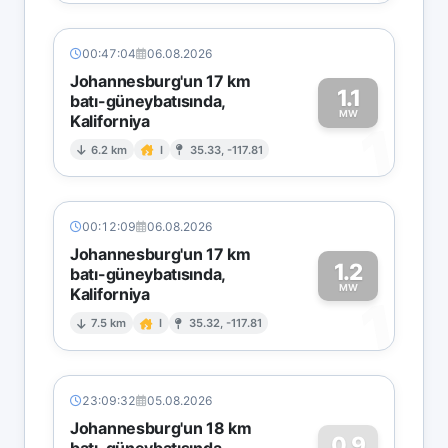
00:47:04
06.08.2026
Johannesburg'un 17 km
1.1
batı-güneybatısında,
MW
Kaliforniya
1
6.2 km
I
35.33, -117.81
00:12:09
06.08.2026
Johannesburg'un 17 km
1.2
batı-güneybatısında,
MW
Kaliforniya
1
7.5 km
I
35.32, -117.81
23:09:32
05.08.2026
Johannesburg'un 18 km
0.9
batı-güneybatısında,