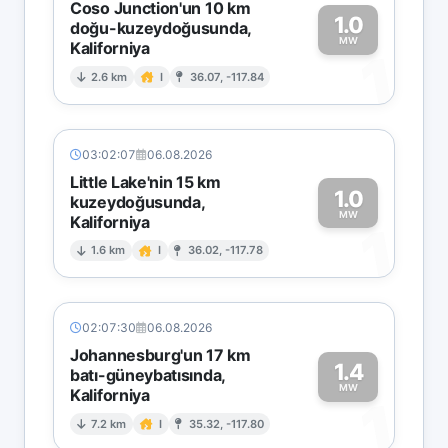
Coso Junction'un 10 km
1.0
doğu-kuzeydoğusunda,
MW
Kaliforniya
1
2.6 km
I
36.07, -117.84
03:02:07
06.08.2026
Little Lake'nin 15 km
1.0
kuzeydoğusunda,
MW
Kaliforniya
1
1.6 km
I
36.02, -117.78
02:07:30
06.08.2026
Johannesburg'un 17 km
1.4
batı-güneybatısında,
MW
Kaliforniya
1
7.2 km
I
35.32, -117.80