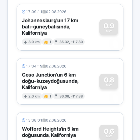
17:09:11
02.08.2026
Johannesburg'un 17 km
0.9
batı-güneybatısında,
MW
Kaliforniya
0
8.0 km
I
35.32, -117.80
17:04:19
02.08.2026
Coso Junction'un 6 km
0.8
doğu-kuzeydoğusunda,
MW
Kaliforniya
0
2.0 km
I
36.06, -117.88
13:38:01
02.08.2026
Wofford Heights'in 5 km
0.6
doğusunda, Kaliforniya
MW