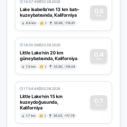
19:37:49
02.08.2026
Lake Isabella'nın 13 km batı-
0.8
kuzeybatısında, Kaliforniya
0
MW
8.8 km
I
35.66, -118.61
18:30:36
02.08.2026
Little Lake'nin 20 km
0.4
güneybatısında, Kaliforniya
0
MW
7.9 km
I
35.80, -118.04
17:54:44
02.08.2026
Little Lake'nin 15 km
0.7
kuzeydoğusunda,
MW
Kaliforniya
0
1.7 km
I
36.03, -117.78