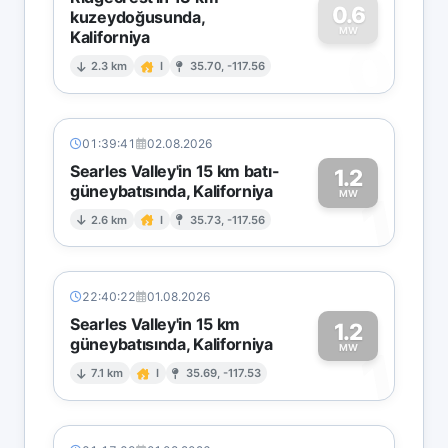
0.6
kuzeydoğusunda,
MW
Kaliforniya
0
2.3 km
I
35.70, -117.56
01:39:41
02.08.2026
Searles Valley'in 15 km batı-
1.2
güneybatısında, Kaliforniya
1
MW
2.6 km
I
35.73, -117.56
22:40:22
01.08.2026
Searles Valley'in 15 km
1.2
güneybatısında, Kaliforniya
1
MW
7.1 km
I
35.69, -117.53