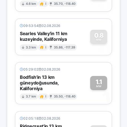
0
4.6 km
I
35.70, -118.40
09:53:54
02.08.2026
Searles Valley'in 11 km
0.8
kuzeyinde, Kaliforniya
0
MW
3.3 km
I
35.86, -117.39
05:29:02
02.08.2026
Bodfish'in 13 km
1.1
güneydoğusunda,
MW
Kaliforniya
1
3.7 km
I
35.50, -118.40
02:05:18
02.08.2026
Ridgecrest'in 13 km