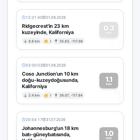
12:31:40
01.08.2026
Ridgecrest'in 23 km
0.3
kuzeyinde, Kaliforniya
0
MW
8.8 km
I
35.83, -117.66
03:30:03
01.08.2026
Coso Junction'un 10 km
1.1
doğu-kuzeydoğusunda,
MW
Kaliforniya
1
2.4 km
I
36.07, -117.84
20:54:17
31.07.2026
Johannesburg'un 18 km
1.0
batı-güneybatısında,
MW