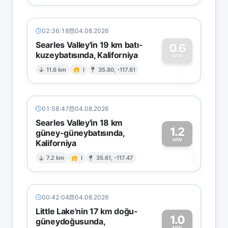
02:36:18
04.08.2026
Searles Valley'in 19 km batı-
0.6
kuzeybatısında, Kaliforniya
0
MW
11.6 km
I
35.80, -117.61
01:58:47
04.08.2026
Searles Valley'in 18 km
1.2
güney-güneybatısında,
MW
Kaliforniya
1
7.2 km
I
35.61, -117.47
00:42:04
04.08.2026
Little Lake'nin 17 km doğu-
1.0
güneydoğusunda,
MW