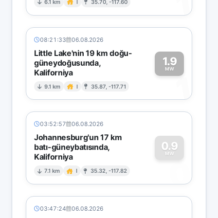
1
6.1 km
I
35.70, -117.60
08:21:33
06.08.2026
Little Lake'nin 19 km doğu-
1.9
güneydoğusunda,
MW
Kaliforniya
1
9.1 km
I
35.87, -117.71
03:52:57
06.08.2026
Johannesburg'un 17 km
0.9
batı-güneybatısında,
MW
Kaliforniya
0
7.1 km
I
35.32, -117.82
03:47:24
06.08.2026