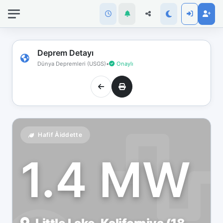
İnternet
bağlantınız
koptu!
Çevrimdışı
Deprem Detayı
moddasınız.
Dünya Depremleri (USGS)
•
Onaylı
Hafif Åiddette
1.4 MW