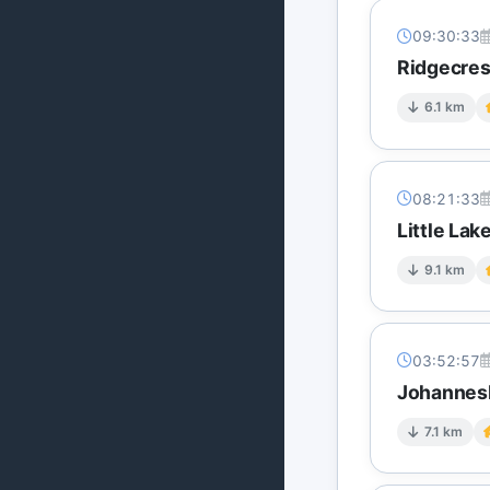
09:30:33
Ridgecres
6.1 km
08:21:33
Little La
9.1 km
03:52:57
Johannesb
7.1 km