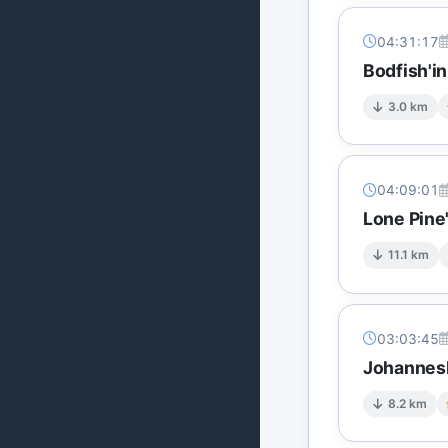
04:31:17
Bodfish'i
3.0 km
04:09:01
Lone Pine
11.1 km
03:03:45
Johannesb
8.2 km