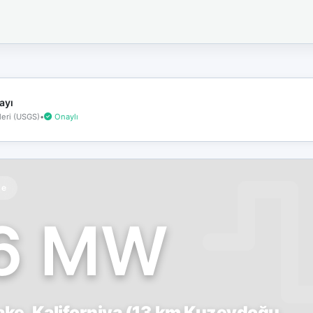
İnternet
bağlantınız
koptu!
Çevrimdışı
moddasınız.
ayı
eri (USGS)
•
Onaylı
te
.6 MW
Lake, Kaliforniya (13 km Kuzeydoğu