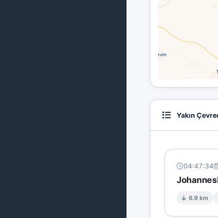
Yakın Çevre
04:47:34
Johannesb
6.9 km