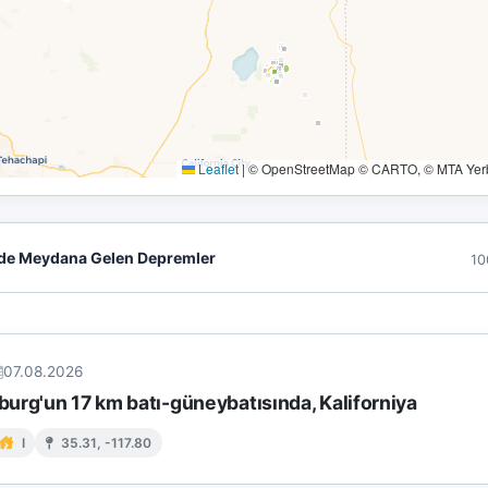
Leaflet
|
© OpenStreetMap © CARTO, © MTA Yerbi
de Meydana Gelen Depremler
10
07.08.2026
urg'un 17 km batı-güneybatısında, Kaliforniya
I
35.31, -117.80