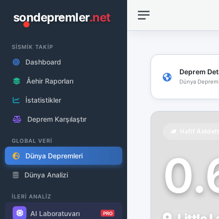
sondepremler
.net
SİSMİK TAKİP
Dashboard
Deprem Det
Åehir Raporları
Dünya Depreml
İstatistikler
Deprem Karşılaştır
Hafif Åiddet
GLOBAL VERİ
0
Dünya Depremleri
Dünya Analizi
İLERİ ANALİZ
AI Laboratuvarı
PRO
Little 