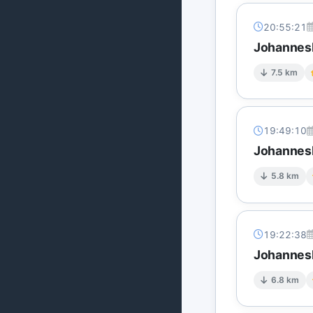
20:55:21
Johannesb
7.5 km
19:49:10
Johannesb
5.8 km
19:22:38
Johannesb
6.8 km