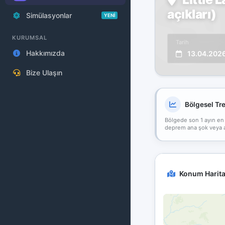
açıkları)
Simülasyonlar
YENİ
KURUMSAL
Tarih
Hakkımızda
13.04.202
Bize Ulaşın
Bölgesel Tr
Bölgede son 1 ayın en
deprem ana şok veya art
Konum Harita