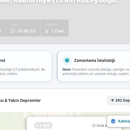
Saat
Derinlik
6
01:42:33
1.7 km
end
Zamanlama İstatistiği
 büyüğü 3.1 şiddetindeydi. Bu
Gece:
İnsanların uykuda olduğu, paniğin ve
çı olabilir.
psikolojik etkinin en yüksek olduğu saatler.
sı & Yakın Depremler
392 De
×
0.6 MW
13.04 01:42