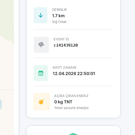
DERINLIK
1.7 km
Sığ Odak
EVENT ID
ci41439120
KAYIT ZAMANI
12.04.2026 22:50:01
AÇIÄA ÇIKAN ENERJİ
0 kg TNT
Yerel sarsıntı enerjisi