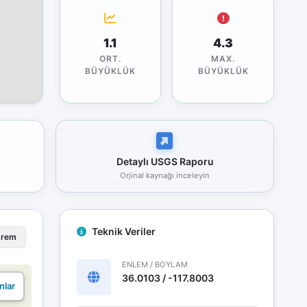
1.1
4.3
ORT.
MAX.
BÜYÜKLÜK
BÜYÜKLÜK
Detaylı USGS Raporu
Orjinal kaynağı inceleyin
Teknik Veriler
prem
ENLEM / BOYLAM
36.0103 / -117.8003