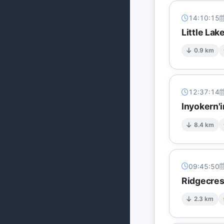
14:10:15
Little Lak
0.9 km
12:37:14
Inyokern'i
8.4 km
09:45:50
Ridgecres
2.3 km