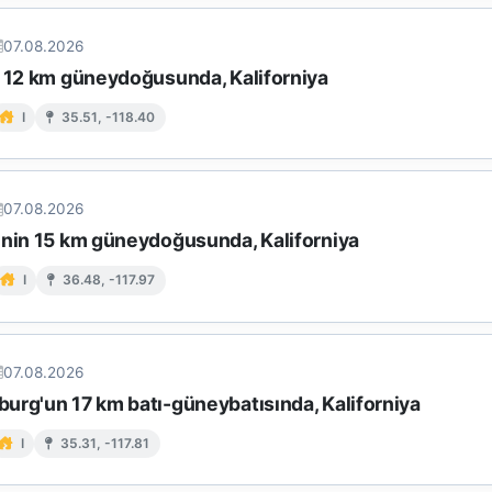
07.08.2026
n 12 km güneydoğusunda, Kaliforniya
I
35.51, -118.40
07.08.2026
'nin 15 km güneydoğusunda, Kaliforniya
I
36.48, -117.97
07.08.2026
urg'un 17 km batı-güneybatısında, Kaliforniya
I
35.31, -117.81