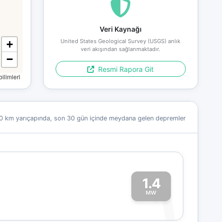
Veri Kaynağı
United States Geological Survey (USGS) anlık
+
veri akışından sağlanmaktadır.
−
Resmi Rapora Git
limleri
0 km yarıçapında, son 30 gün içinde meydana gelen depremler
1.4
1
MW