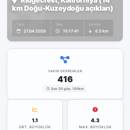
Ridgecrest, Kaliforniya (14
km Doğu-Kuzeydoğu açıkları)
Tarih
Saat
Derinlik
27.04.2026
15:17:41
6.5 km
YAKIN DEPREMLER
416
Son 30 gün, 100km
1.1
4.3
ORT. BÜYÜKLÜK
MAX. BÜYÜKLÜK