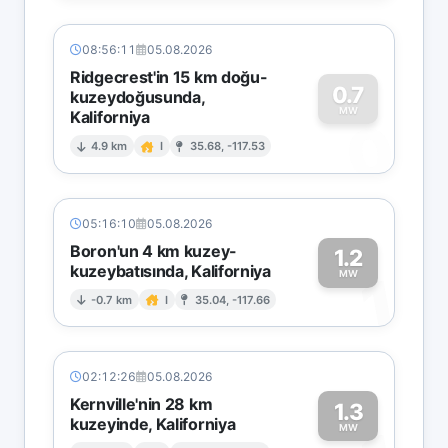
08:56:11
05.08.2026
Ridgecrest'in 15 km doğu-
0.7
kuzeydoğusunda,
MW
Kaliforniya
0
4.9 km
I
35.68, -117.53
05:16:10
05.08.2026
Boron'un 4 km kuzey-
1.2
kuzeybatısında, Kaliforniya
1
MW
-0.7 km
I
35.04, -117.66
02:12:26
05.08.2026
Kernville'nin 28 km
1.3
kuzeyinde, Kaliforniya
MW