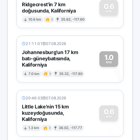
Ridgecrest'in 7 km
0.6
doğusunda, Kaliforniya
0
MW
10.6 km
I
35.62, -117.60
21:11:01
07.08.2026
Johannesburg'un 17 km
1.0
batı-güneybatısında,
MW
Kaliforniya
1
7.0 km
I
35.32, -117.80
20:46:33
07.08.2026
Little Lake'nin 15 km
0.6
kuzeydoğusunda,
MW
Kaliforniya
0
1.3 km
I
36.02, -117.77