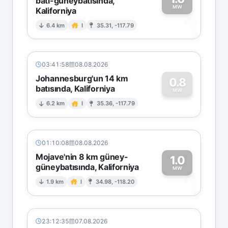
batı-güneybatısında,
MW
Kaliforniya
1
6.4 km
I
35.31, -117.79
03:41:58
08.08.2026
Johannesburg'un 14 km
0.8
batısında, Kaliforniya
0
MW
6.2 km
I
35.36, -117.79
01:10:08
08.08.2026
Mojave'nin 8 km güney-
1.0
güneybatısında, Kaliforniya
1
MW
1.9 km
I
34.98, -118.20
23:12:35
07.08.2026