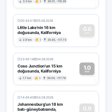
1
3.3 km
I
36.01, -118.39
00:34:01
05.08.2026
Little Lake'nin 16 km
0.6
doğusunda, Kaliforniya
0
MW
2.9 km
I
35.92, -117.73
23:49:18
04.08.2026
Coso Junction'un 15 km
1.0
doğusunda, Kaliforniya
1
MW
1.7 km
I
36.04, -117.78
14:49:40
04.08.2026
Johannesburg'un 18 km
0.9
batı-güneybatısında,