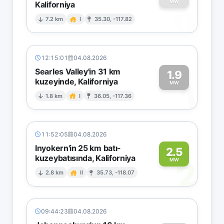
MW
Kaliforniya
0
7.2 km
I
35.30, -117.82
12:15:01
04.08.2026
Searles Valley'in 31 km
1.9
kuzeyinde, Kaliforniya
1
MW
1.8 km
I
36.05, -117.36
11:52:05
04.08.2026
Inyokern'in 25 km batı-
2.5
kuzeybatısında, Kaliforniya
2
MW
2.8 km
II
35.73, -118.07
09:44:23
04.08.2026