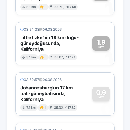
1
6.1 km
I
35.70, -117.60
08:21:33
06.08.2026
Little Lake'nin 19 km doğu-
1.9
güneydoğusunda,
MW
Kaliforniya
1
9.1 km
I
35.87, -117.71
03:52:57
06.08.2026
Johannesburg'un 17 km
0.9
batı-güneybatısında,
MW
Kaliforniya
0
7.1 km
I
35.32, -117.82