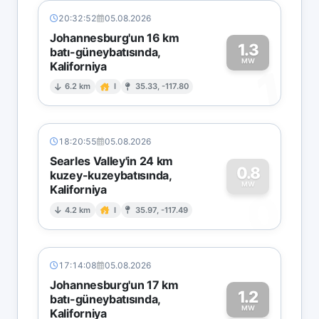
20:32:52
05.08.2026
Johannesburg'un 16 km
1.3
batı-güneybatısında,
MW
Kaliforniya
1
6.2 km
I
35.33, -117.80
18:20:55
05.08.2026
Searles Valley'in 24 km
0.8
kuzey-kuzeybatısında,
MW
Kaliforniya
0
4.2 km
I
35.97, -117.49
17:14:08
05.08.2026
Johannesburg'un 17 km
1.2
batı-güneybatısında,
MW
Kaliforniya