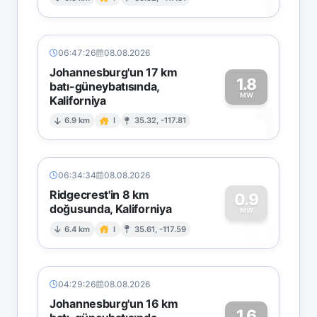
1
06:47:26
08.08.2026
Johannesburg'un 17 km
1.8
batı-güneybatısında,
MW
Kaliforniya
1
6.9 km
I
35.32, -117.81
06:34:34
08.08.2026
Ridgecrest'in 8 km
0.9
doğusunda, Kaliforniya
0
MW
6.4 km
I
35.61, -117.59
04:29:26
08.08.2026
Johannesburg'un 16 km
1.6