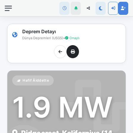
İnternet
bağlantınız
koptu!
Çevrimdışı
Deprem Detayı
moddasınız.
Dünya Depremleri (USGS)
•
Onaylı
Hafif Åiddette
1.9 MW