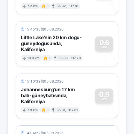
1
7.2 km
I
35.32, -117.81
15:45:33
05.08.2026
Little Lake'nin 20 km doğu-
0.6
güneydoğusunda,
MW
Kaliforniya
0
10.0 km
I
35.86, -117.70
15:10:39
05.08.2026
Johannesburg'un 17 km
0.9
batı-güneybatısında,
MW
Kaliforniya
0
7.9 km
I
35.31, -117.81
14:04:22
05.08.2026