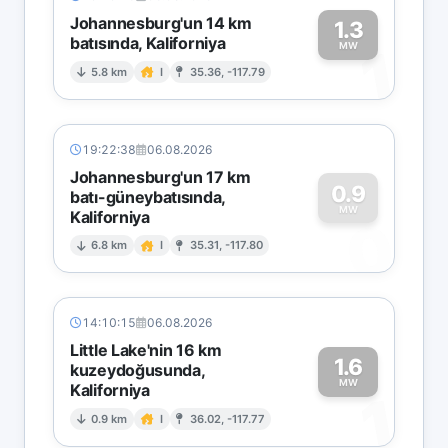
Johannesburg'un 14 km
1.3
batısında, Kaliforniya
1
MW
5.8 km
I
35.36, -117.79
19:22:38
06.08.2026
Johannesburg'un 17 km
0.9
batı-güneybatısında,
MW
Kaliforniya
0
6.8 km
I
35.31, -117.80
14:10:15
06.08.2026
Little Lake'nin 16 km
1.6
kuzeydoğusunda,
MW
Kaliforniya
1
0.9 km
I
36.02, -117.77