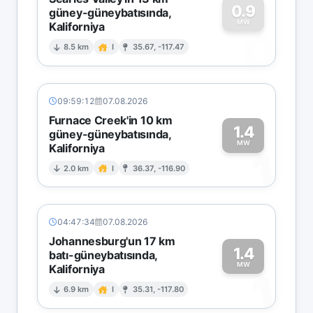
0.9
güney-güneybatısında,
MW
Kaliforniya
0
8.5 km
I
35.67, -117.47
09:59:12
07.08.2026
Furnace Creek'in 10 km
1.4
güney-güneybatısında,
MW
Kaliforniya
1
2.0 km
I
36.37, -116.90
04:47:34
07.08.2026
Johannesburg'un 17 km
1.4
batı-güneybatısında,
MW
Kaliforniya
1
6.9 km
I
35.31, -117.80