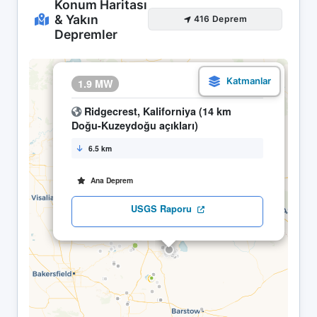
Konum Haritası
& Yakın
416 Deprem
Depremler
×
1.9 MW
27.04 15:17
Ridgecrest, Kaliforniya (14 km
Doğu-Kuzeydoğu açıkları)
6.5 km
Ana Deprem
USGS Raporu