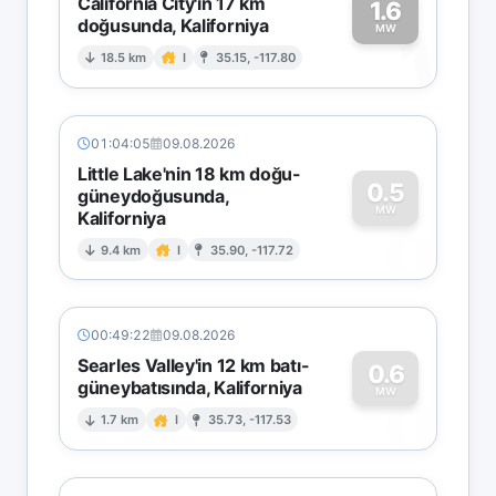
California City'in 17 km
1.6
doğusunda, Kaliforniya
1
MW
18.5 km
I
35.15, -117.80
01:04:05
09.08.2026
Little Lake'nin 18 km doğu-
0.5
güneydoğusunda,
MW
Kaliforniya
0
9.4 km
I
35.90, -117.72
00:49:22
09.08.2026
Searles Valley'in 12 km batı-
0.6
güneybatısında, Kaliforniya
0
MW
1.7 km
I
35.73, -117.53