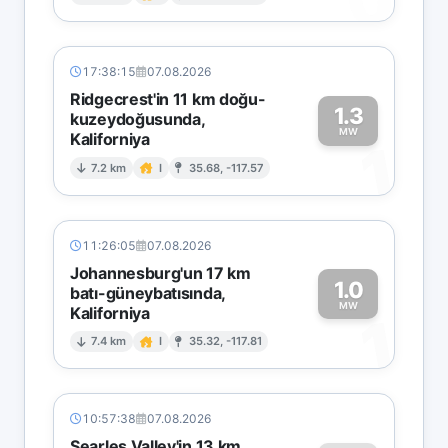
0
17:38:15
07.08.2026
Ridgecrest'in 11 km doğu-
1.3
kuzeydoğusunda,
MW
Kaliforniya
1
7.2 km
I
35.68, -117.57
11:26:05
07.08.2026
Johannesburg'un 17 km
1.0
batı-güneybatısında,
MW
Kaliforniya
1
7.4 km
I
35.32, -117.81
10:57:38
07.08.2026
Searles Valley'in 13 km