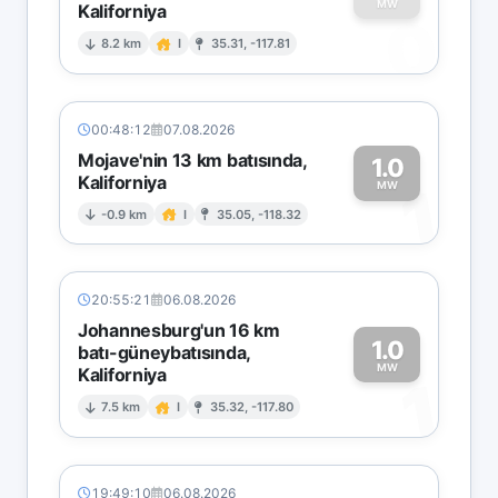
MW
Kaliforniya
0
8.2 km
I
35.31, -117.81
00:48:12
07.08.2026
Mojave'nin 13 km batısında,
1.0
Kaliforniya
1
MW
-0.9 km
I
35.05, -118.32
20:55:21
06.08.2026
Johannesburg'un 16 km
1.0
batı-güneybatısında,
MW
Kaliforniya
1
7.5 km
I
35.32, -117.80
19:49:10
06.08.2026