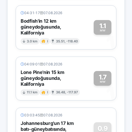
04:31:17
07.08.2026
Bodfish'in 12 km
1.1
güneydoğusunda,
MW
Kaliforniya
1
3.0 km
I
35.51, -118.40
04:09:01
07.08.2026
Lone Pine'nin 15 km
1.7
güneydoğusunda,
MW
Kaliforniya
1
11.1 km
I
36.48, -117.97
03:03:45
07.08.2026
Johannesburg'un 17 km
0.9
batı-güneybatısında,