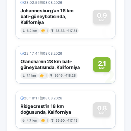
23:02:56
08.08.2026
Johannesburg'un 16 km
0.9
batı-güneybatısında,
MW
Kaliforniya
0
6.2 km
I
35.33, -117.81
22:17:44
08.08.2026
Olancha'nın 28 km batı-
2.1
güneybatısında, Kaliforniya
2
MW
7.1 km
I
36.16, -118.28
20:18:11
08.08.2026
Ridgecrest'in 18 km
0.8
doğusunda, Kaliforniya
0
MW
4.7 km
I
35.60, -117.48