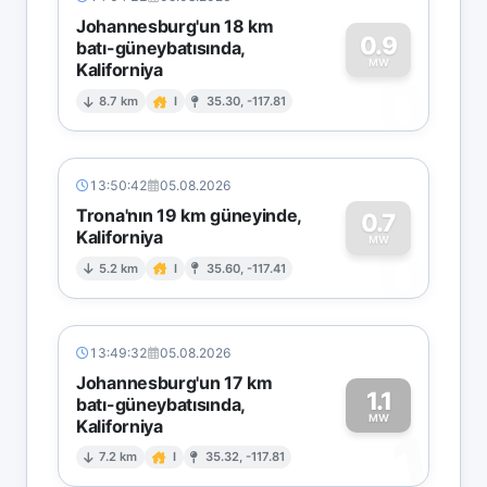
Johannesburg'un 18 km
0.9
batı-güneybatısında,
MW
Kaliforniya
0
8.7 km
I
35.30, -117.81
13:50:42
05.08.2026
Trona'nın 19 km güneyinde,
0.7
Kaliforniya
0
MW
5.2 km
I
35.60, -117.41
13:49:32
05.08.2026
Johannesburg'un 17 km
1.1
batı-güneybatısında,
MW
Kaliforniya
1
7.2 km
I
35.32, -117.81