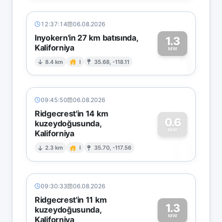
12:37:14
06.08.2026
Inyokern'in 27 km batısında,
1.3
Kaliforniya
1
MW
8.4 km
I
35.68, -118.11
09:45:50
06.08.2026
Ridgecrest'in 14 km
0.6
kuzeydoğusunda,
MW
Kaliforniya
0
2.3 km
I
35.70, -117.56
09:30:33
06.08.2026
Ridgecrest'in 11 km
1.3
kuzeydoğusunda,
MW
Kaliforniya