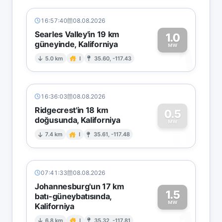
16:57:40
08.08.2026
Searles Valley'in 19 km
1.0
güneyinde, Kaliforniya
1
MW
5.0 km
I
35.60, -117.43
16:36:03
08.08.2026
Ridgecrest'in 18 km
0.5
doğusunda, Kaliforniya
0
MW
7.4 km
I
35.61, -117.48
07:41:33
08.08.2026
Johannesburg'un 17 km
1.5
batı-güneybatısında,
MW
Kaliforniya
6.8 km
I
35.32, -117.81