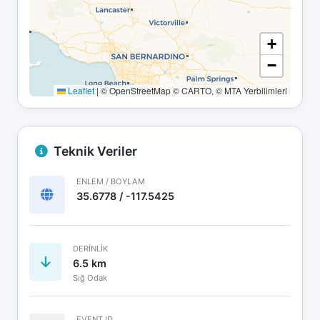
+
−
Leaflet
|
© OpenStreetMap © CARTO, © MTA Yerbilimleri
Teknik Veriler
ENLEM / BOYLAM
35.6778 / -117.5425
DERINLIK
6.5 km
Sığ Odak
EVENT ID