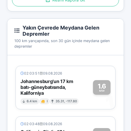
Yakın Çevrede Meydana Gelen
Depremler
100 km yarıçapında, son 30 gün içinde meydana gelen
depremler
02:03:51
09.08.2026
Johannesburg'un 17 km
1.6
batı-güneybatısında,
MW
Kaliforniya
1
6.4 km
I
35.31, -117.80
02:03:48
09.08.2026