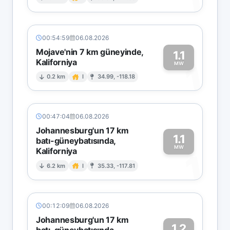
1
00:54:59
06.08.2026
Mojave'nin 7 km güneyinde,
1.1
Kaliforniya
1
MW
0.2 km
I
34.99, -118.18
00:47:04
06.08.2026
Johannesburg'un 17 km
1.1
batı-güneybatısında,
MW
Kaliforniya
1
6.2 km
I
35.33, -117.81
00:12:09
06.08.2026
Johannesburg'un 17 km
1.2
batı-güneybatısında,