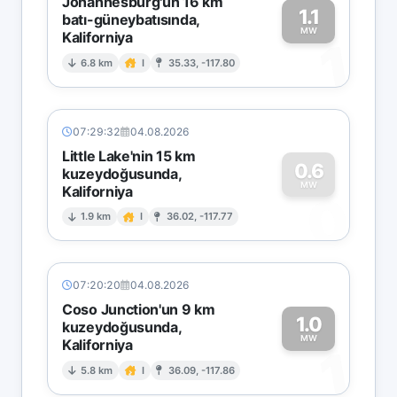
Johannesburg'un 16 km
1.1
batı-güneybatısında,
MW
Kaliforniya
1
6.8 km
I
35.33, -117.80
07:29:32
04.08.2026
Little Lake'nin 15 km
0.6
kuzeydoğusunda,
MW
Kaliforniya
0
1.9 km
I
36.02, -117.77
07:20:20
04.08.2026
Coso Junction'un 9 km
1.0
kuzeydoğusunda,
MW
Kaliforniya
1
5.8 km
I
36.09, -117.86