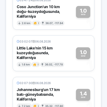
03:47:24
06.08.2026
Coso Junction'un 10 km
1.0
doğu-kuzeydoğusunda,
MW
Kaliforniya
1
2.6 km
I
36.07, -117.84
03:02:07
06.08.2026
Little Lake'nin 15 km
1.0
kuzeydoğusunda,
MW
Kaliforniya
1
1.6 km
I
36.02, -117.78
02:07:30
06.08.2026
Johannesburg'un 17 km
1.4
batı-güneybatısında,
MW
Kaliforniya
7.2 km
I
35.32, -117.80