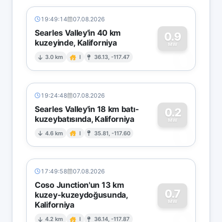
19:49:14
07.08.2026
Searles Valley'in 40 km
0.9
kuzeyinde, Kaliforniya
0
MW
3.0 km
I
36.13, -117.47
19:24:48
07.08.2026
Searles Valley'in 18 km batı-
0.2
kuzeybatısında, Kaliforniya
0
MW
4.6 km
I
35.81, -117.60
17:49:58
07.08.2026
Coso Junction'un 13 km
0.7
kuzey-kuzeydoğusunda,
MW
Kaliforniya
4.2 km
I
36.14, -117.87