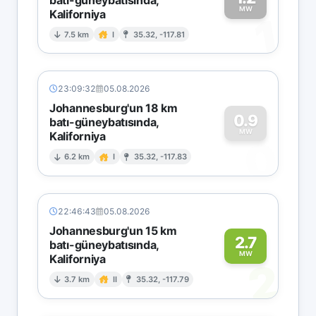
MW
Kaliforniya
1
7.5 km
I
35.32, -117.81
23:09:32
05.08.2026
Johannesburg'un 18 km
0.9
batı-güneybatısında,
MW
Kaliforniya
0
6.2 km
I
35.32, -117.83
22:46:43
05.08.2026
Johannesburg'un 15 km
2.7
batı-güneybatısında,
MW
Kaliforniya
2
3.7 km
II
35.32, -117.79