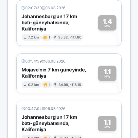
02:07:30
06.08.2026
Johannesburg'un 17 km
1.4
batı-güneybatısında,
MW
Kaliforniya
1
7.2 km
I
35.32, -117.80
00:54:59
06.08.2026
Mojave'nin 7 km güneyinde,
1.1
Kaliforniya
1
MW
0.2 km
I
34.99, -118.18
00:47:04
06.08.2026
Johannesburg'un 17 km
1.1
batı-güneybatısında,
MW
Kaliforniya