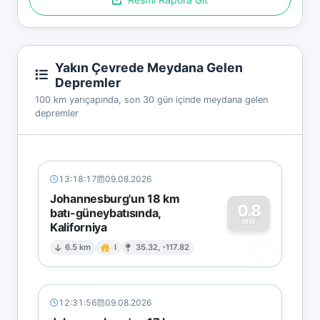
Yakın Çevrede Meydana Gelen
Depremler
100 km yarıçapında, son 30 gün içinde meydana gelen
depremler
13:18:17
09.08.2026
Johannesburg'un 18 km
0.8
batı-güneybatısında,
MW
Kaliforniya
0
6.5 km
I
35.32, -117.82
12:31:56
09.08.2026