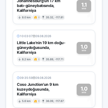
Johannesburg'un 17 km
1.1
batı-güneybatısında,
MW
Kaliforniya
1
8.0 km
I
35.32, -117.81
10:03:07
09.08.2026
Little Lake'nin 19 km doğu-
1.0
güneydoğusunda,
MW
Kaliforniya
1
8.2 km
I
35.89, -117.71
09:35:59
09.08.2026
Coso Junction'un 9 km
1.0
kuzeydoğusunda,
MW
Kaliforniya
1
5.6 km
I
36.09, -117.87