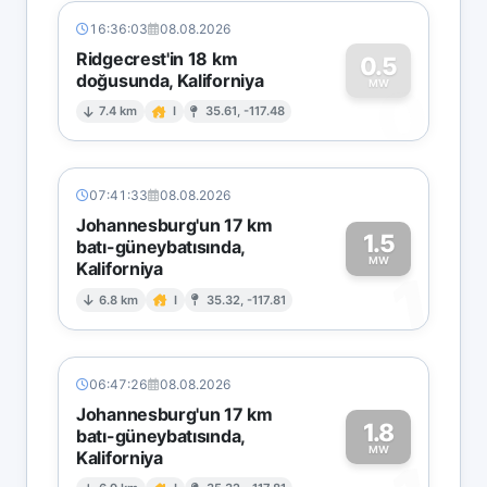
16:36:03
08.08.2026
Ridgecrest'in 18 km
0.5
doğusunda, Kaliforniya
0
MW
7.4 km
I
35.61, -117.48
07:41:33
08.08.2026
Johannesburg'un 17 km
1.5
batı-güneybatısında,
MW
Kaliforniya
1
6.8 km
I
35.32, -117.81
06:47:26
08.08.2026
Johannesburg'un 17 km
1.8
batı-güneybatısında,
MW
Kaliforniya