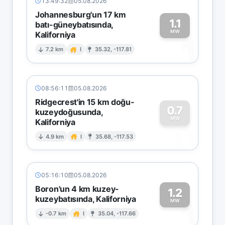
13:49:32
05.08.2026
Johannesburg'un 17 km
1.1
batı-güneybatısında,
MW
Kaliforniya
1
7.2 km
I
35.32, -117.81
08:56:11
05.08.2026
Ridgecrest'in 15 km doğu-
0.7
kuzeydoğusunda,
MW
Kaliforniya
0
4.9 km
I
35.68, -117.53
05:16:10
05.08.2026
Boron'un 4 km kuzey-
1.2
kuzeybatısında, Kaliforniya
1
MW
-0.7 km
I
35.04, -117.66