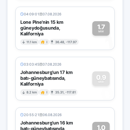
04:09:01
07.08.2026
Lone Pine'nin 15 km
1.7
güneydoğusunda,
MW
Kaliforniya
1
11.1 km
I
36.48, -117.97
03:03:45
07.08.2026
Johannesburg'un 17 km
0.9
batı-güneybatısında,
MW
Kaliforniya
0
8.2 km
I
35.31, -117.81
20:55:21
06.08.2026
Johannesburg'un 16 km
1.0
batı-güneybatısında,