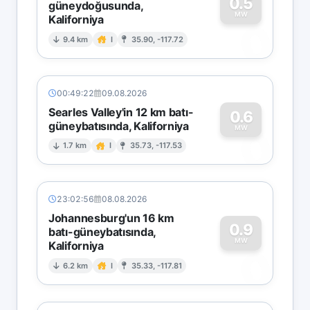
0.5
güneydoğusunda,
MW
Kaliforniya
0
9.4 km
I
35.90, -117.72
00:49:22
09.08.2026
Searles Valley'in 12 km batı-
0.6
güneybatısında, Kaliforniya
0
MW
1.7 km
I
35.73, -117.53
23:02:56
08.08.2026
Johannesburg'un 16 km
0.9
batı-güneybatısında,
MW
Kaliforniya
0
6.2 km
I
35.33, -117.81