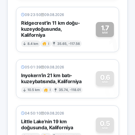
09:23:50
09.08.2026
Ridgecrest'in 11 km doğu-
1.7
kuzeydoğusunda,
MW
Kaliforniya
1
8.4 km
I
35.65, -117.56
05:01:39
09.08.2026
Inyokern'in 21 km batı-
0.6
kuzeybatısında, Kaliforniya
0
MW
10.5 km
I
35.74, -118.01
04:50:10
09.08.2026
Little Lake'nin 19 km
0.5
doğusunda, Kaliforniya
MW