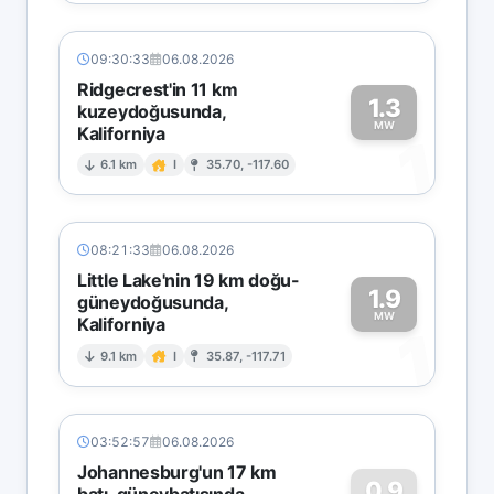
09:30:33
06.08.2026
Ridgecrest'in 11 km
1.3
kuzeydoğusunda,
MW
Kaliforniya
1
6.1 km
I
35.70, -117.60
08:21:33
06.08.2026
Little Lake'nin 19 km doğu-
1.9
güneydoğusunda,
MW
Kaliforniya
1
9.1 km
I
35.87, -117.71
03:52:57
06.08.2026
Johannesburg'un 17 km
0.9
batı-güneybatısında,