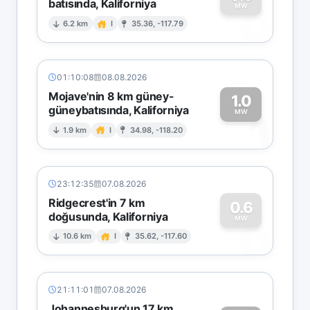
batısında, Kaliforniya
0
MW
6.2 km
I
35.36, -117.79
01:10:08
08.08.2026
Mojave'nin 8 km güney-
1.0
güneybatısında, Kaliforniya
1
MW
1.9 km
I
34.98, -118.20
23:12:35
07.08.2026
Ridgecrest'in 7 km
0.6
doğusunda, Kaliforniya
0
MW
10.6 km
I
35.62, -117.60
21:11:01
07.08.2026
Johannesburg'un 17 km