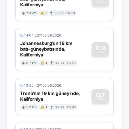
MW
Kaliforniya
0
7.9 km
I
35.31, -117.81
14:04:22
05.08.2026
Johannesburg'un 18 km
0.9
batı-güneybatısında,
MW
Kaliforniya
0
8.7 km
I
35.30, -117.81
13:50:42
05.08.2026
Trona'nın 19 km güneyinde,
0.7
Kaliforniya
0
MW
5.2 km
I
35.60, -117.41