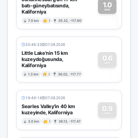
1.0
batı-güneybatısında,
MW
Kaliforniya
1
7.0 km
I
35.32, -117.80
20:46:33
07.08.2026
Little Lake'nin 15 km
0.6
kuzeydoğusunda,
MW
Kaliforniya
0
1.3 km
I
36.02, -117.77
19:49:14
07.08.2026
Searles Valley'in 40 km
0.9
kuzeyinde, Kaliforniya
0
MW
3.0 km
I
36.13, -117.47