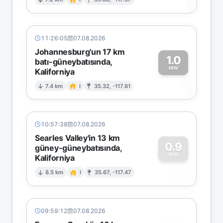
1
11:26:05
07.08.2026
Johannesburg'un 17 km
1.0
batı-güneybatısında,
MW
Kaliforniya
1
7.4 km
I
35.32, -117.81
10:57:38
07.08.2026
Searles Valley'in 13 km
0.9
güney-güneybatısında,
MW
Kaliforniya
0
8.5 km
I
35.67, -117.47
09:59:12
07.08.2026