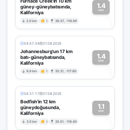
Furnace Creek'in 10 km
1.4
güney-güneybatısında,
MW
Kaliforniya
1
2.0 km
I
36.37, -116.90
04:47:34
07.08.2026
Johannesburg'un 17 km
1.4
batı-güneybatısında,
MW
Kaliforniya
1
6.9 km
I
35.31, -117.80
04:31:17
07.08.2026
Bodfish'in 12 km
1.1
güneydoğusunda,
MW
Kaliforniya
1
3.0 km
I
35.51, -118.40