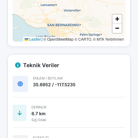
+
−
Leaflet
|
© OpenStreetMap © CARTO, © MTA Yerbilimleri
Teknik Veriler
ENLEM / BOYLAM
35.6952 / -117.5235
DERINLIK
6.7 km
Sığ Odak
EVENT ID