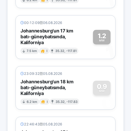
1
6.2 km
I
35.33, -117.81
00:12:09
06.08.2026
Johannesburg'un 17 km
1.2
batı-güneybatısında,
MW
Kaliforniya
1
7.5 km
I
35.32, -117.81
23:09:32
05.08.2026
Johannesburg'un 18 km
0.9
batı-güneybatısında,
MW
Kaliforniya
0
6.2 km
I
35.32, -117.83
22:46:43
05.08.2026