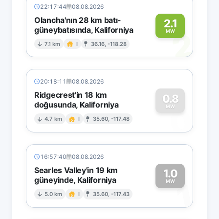
22:17:44
08.08.2026
Olancha'nın 28 km batı-
2.1
güneybatısında, Kaliforniya
2
MW
7.1 km
I
36.16, -118.28
20:18:11
08.08.2026
Ridgecrest'in 18 km
0.8
doğusunda, Kaliforniya
0
MW
4.7 km
I
35.60, -117.48
16:57:40
08.08.2026
Searles Valley'in 19 km
1.0
güneyinde, Kaliforniya
1
MW
5.0 km
I
35.60, -117.43