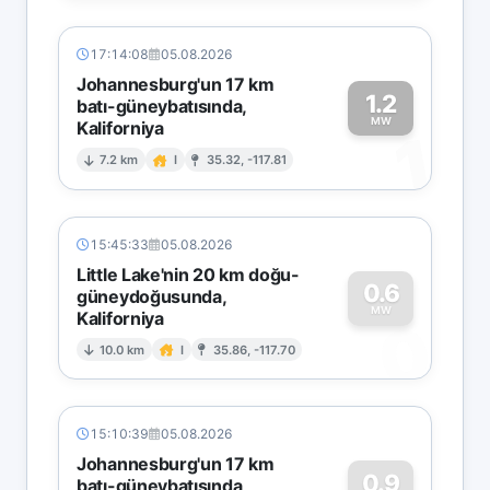
17:14:08
05.08.2026
Johannesburg'un 17 km
1.2
batı-güneybatısında,
MW
Kaliforniya
1
7.2 km
I
35.32, -117.81
15:45:33
05.08.2026
Little Lake'nin 20 km doğu-
0.6
güneydoğusunda,
MW
Kaliforniya
0
10.0 km
I
35.86, -117.70
15:10:39
05.08.2026
Johannesburg'un 17 km
0.9
batı-güneybatısında,