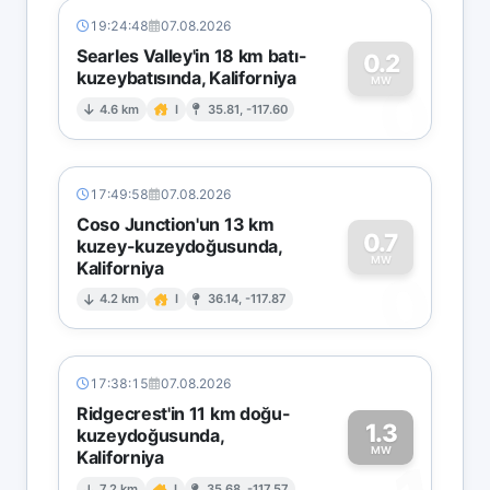
19:24:48
07.08.2026
Searles Valley'in 18 km batı-
0.2
kuzeybatısında, Kaliforniya
0
MW
4.6 km
I
35.81, -117.60
17:49:58
07.08.2026
Coso Junction'un 13 km
0.7
kuzey-kuzeydoğusunda,
MW
Kaliforniya
0
4.2 km
I
36.14, -117.87
17:38:15
07.08.2026
Ridgecrest'in 11 km doğu-
1.3
kuzeydoğusunda,
MW
Kaliforniya
7.2 km
I
35.68, -117.57