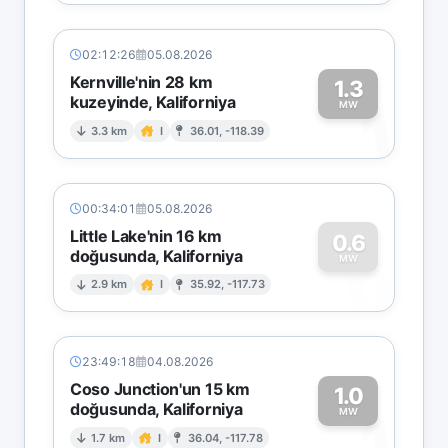
02:12:26
05.08.2026
Kernville'nin 28 km
1.3
kuzeyinde, Kaliforniya
1
MW
3.3 km
I
36.01, -118.39
00:34:01
05.08.2026
Little Lake'nin 16 km
0.6
doğusunda, Kaliforniya
0
MW
2.9 km
I
35.92, -117.73
23:49:18
04.08.2026
Coso Junction'un 15 km
1.0
doğusunda, Kaliforniya
1
MW
1.7 km
I
36.04, -117.78