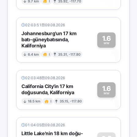
0
9.7 km
I
35.92, -117.70
02:03:51
09.08.2026
Johannesburg'un 17 km
1.6
batı-güneybatısında,
MW
Kaliforniya
1
6.4 km
I
35.31, -117.80
02:03:48
09.08.2026
California City'in 17 km
1.6
doğusunda, Kaliforniya
1
MW
18.5 km
I
35.15, -117.80
01:04:05
09.08.2026
Little Lake'nin 18 km doğu-