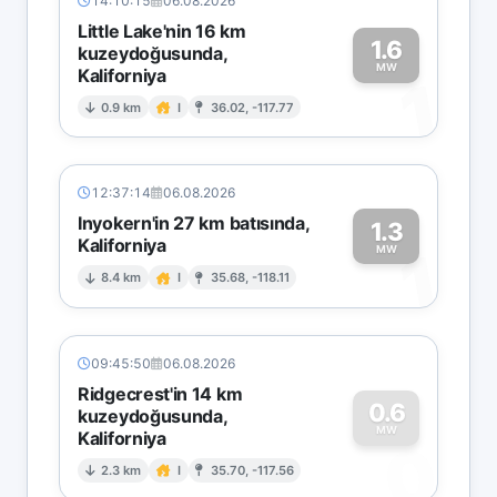
14:10:15
06.08.2026
Little Lake'nin 16 km
1.6
kuzeydoğusunda,
MW
Kaliforniya
1
0.9 km
I
36.02, -117.77
12:37:14
06.08.2026
Inyokern'in 27 km batısında,
1.3
Kaliforniya
1
MW
8.4 km
I
35.68, -118.11
09:45:50
06.08.2026
Ridgecrest'in 14 km
0.6
kuzeydoğusunda,
MW
Kaliforniya
0
2.3 km
I
35.70, -117.56