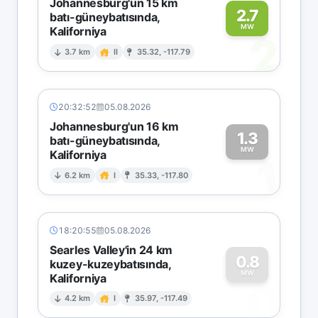
Johannesburg'un 15 km
2.7
batı-güneybatısında,
MW
Kaliforniya
2
3.7 km
II
35.32, -117.79
20:32:52
05.08.2026
Johannesburg'un 16 km
1.3
batı-güneybatısında,
MW
Kaliforniya
1
6.2 km
I
35.33, -117.80
18:20:55
05.08.2026
Searles Valley'in 24 km
0.8
kuzey-kuzeybatısında,
MW
Kaliforniya
0
4.2 km
I
35.97, -117.49