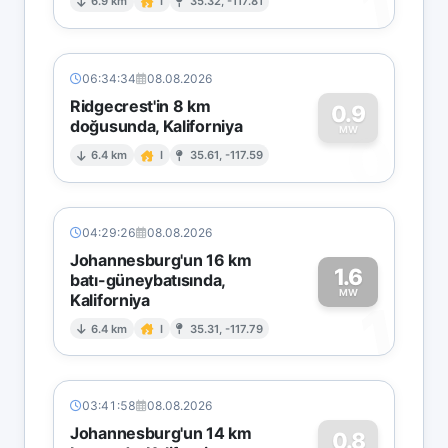
1
6.9 km
I
35.32, -117.81
06:34:34
08.08.2026
Ridgecrest'in 8 km
0.9
doğusunda, Kaliforniya
0
MW
6.4 km
I
35.61, -117.59
04:29:26
08.08.2026
Johannesburg'un 16 km
1.6
batı-güneybatısında,
MW
Kaliforniya
1
6.4 km
I
35.31, -117.79
03:41:58
08.08.2026
Johannesburg'un 14 km
0.8