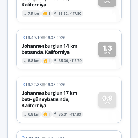
MW
Kaliforniya
1
7.5 km
I
35.32, -117.80
19:49:10
06.08.2026
Johannesburg'un 14 km
1.3
batısında, Kaliforniya
1
MW
5.8 km
I
35.36, -117.79
19:22:38
06.08.2026
Johannesburg'un 17 km
0.9
batı-güneybatısında,
MW
Kaliforniya
0
6.8 km
I
35.31, -117.80