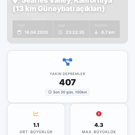
Searles Valley, Kaliforniya
(13 km Güneybatı açıkları)
Tarih
Saat
Derinlik
16.04.2026
23:22:35
6.7 km
YAKIN DEPREMLER
407
Son 30 gün, 100km
1.1
4.3
ORT. BÜYÜKLÜK
MAX. BÜYÜKLÜK