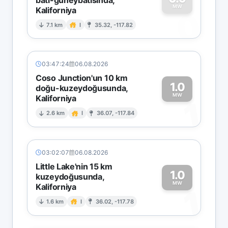
MW
Kaliforniya
0
7.1 km
I
35.32, -117.82
03:47:24
06.08.2026
Coso Junction'un 10 km
1.0
doğu-kuzeydoğusunda,
MW
Kaliforniya
1
2.6 km
I
36.07, -117.84
03:02:07
06.08.2026
Little Lake'nin 15 km
1.0
kuzeydoğusunda,
MW
Kaliforniya
1
1.6 km
I
36.02, -117.78