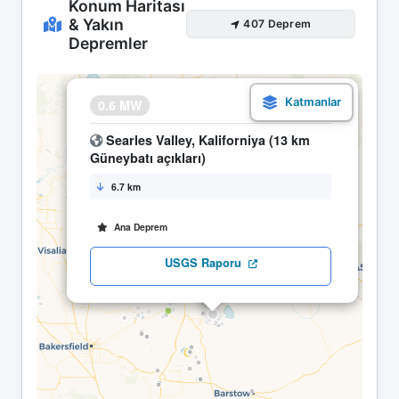
Konum Haritası
& Yakın
407 Deprem
Depremler
×
0.6 MW
16.04 23:22
Searles Valley, Kaliforniya (13 km
Güneybatı açıkları)
6.7 km
Ana Deprem
USGS Raporu