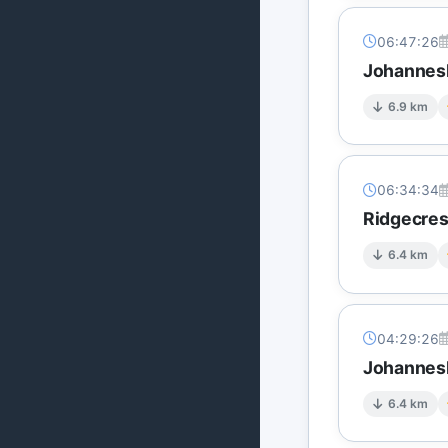
06:47:26
Johannesb
6.9 km
06:34:34
Ridgecres
6.4 km
04:29:26
Johannesb
6.4 km