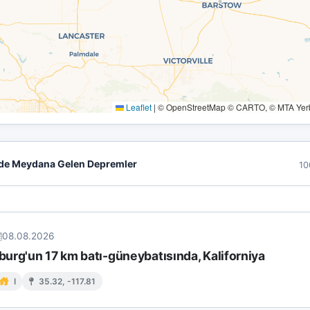
Leaflet
|
© OpenStreetMap © CARTO, © MTA Yerbi
de Meydana Gelen Depremler
10
08.08.2026
urg'un 17 km batı-güneybatısında, Kaliforniya
I
35.32, -117.81