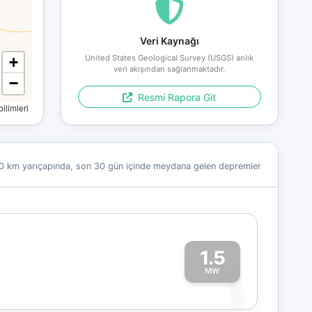
Veri Kaynağı
United States Geological Survey (USGS) anlık
+
veri akışından sağlanmaktadır.
−
Resmi Rapora Git
limleri
0 km yarıçapında, son 30 gün içinde meydana gelen depremler
1.5
1
MW