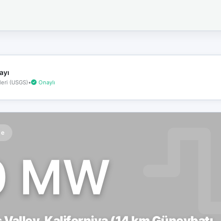
İnternet
bağlantınız
koptu!
Çevrimdışı
moddasınız.
ayı
eri (USGS)
•
Onaylı
te
0 MW
 Valley, Kaliforniya (14 km Güneybatı