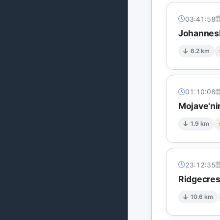
03:41:58
Johannesb
6.2 km
01:10:08
Mojave'ni
1.9 km
23:12:35
Ridgecres
10.6 km