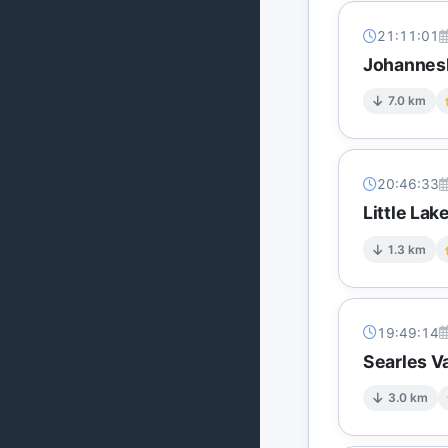
21:11:01
Johannesb
7.0 km
20:46:33
Little Lak
1.3 km
19:49:14
Searles Va
3.0 km