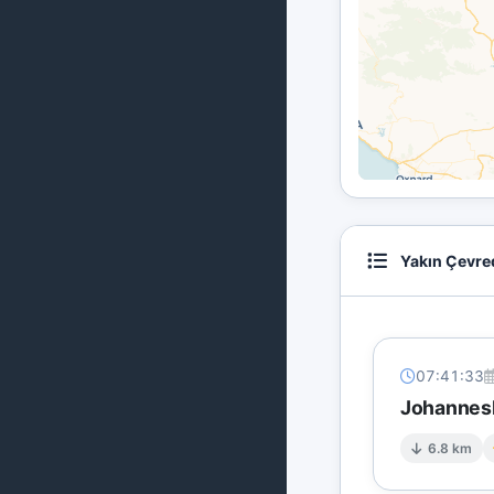
Yakın Çevre
07:41:33
Johannesb
6.8 km