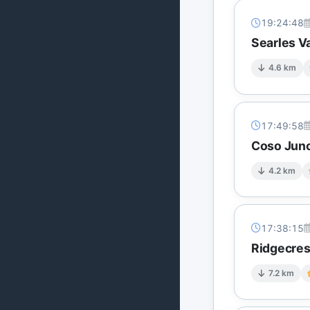
19:24:48
Searles Va
4.6 km
17:49:58
Coso Junc
4.2 km
17:38:15
Ridgecres
7.2 km