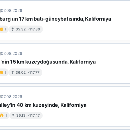
07.08.2026
urg'un 17 km batı-güneybatısında, Kaliforniya
I
35.32, -117.80
07.08.2026
e'nin 15 km kuzeydoğusunda, Kaliforniya
I
36.02, -117.77
07.08.2026
lley'in 40 km kuzeyinde, Kaliforniya
I
36.13, -117.47