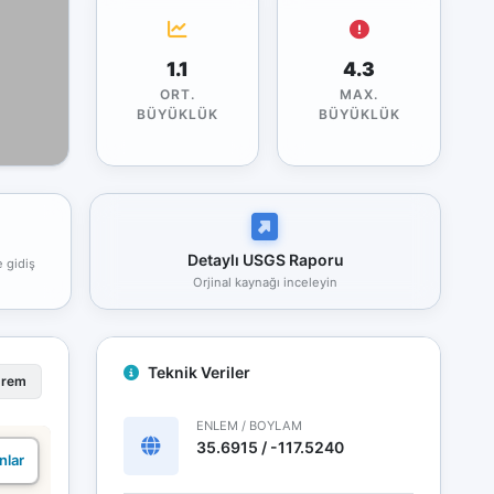
1.1
4.3
ORT.
MAX.
BÜYÜKLÜK
BÜYÜKLÜK
Detaylı USGS Raporu
e gidiş
Orjinal kaynağı inceleyin
Teknik Veriler
prem
ENLEM / BOYLAM
35.6915 / -117.5240