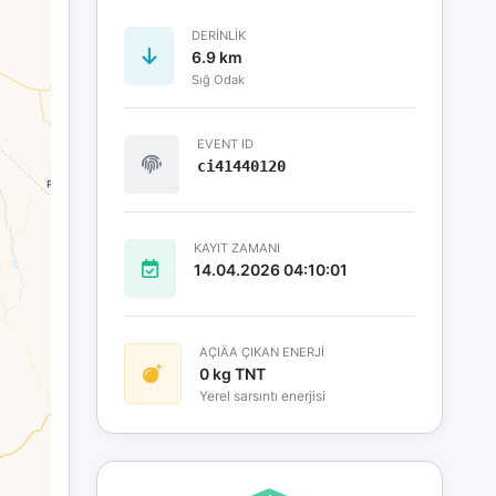
DERINLIK
6.9 km
Sığ Odak
EVENT ID
ci41440120
KAYIT ZAMANI
14.04.2026 04:10:01
AÇIÄA ÇIKAN ENERJİ
0 kg TNT
Yerel sarsıntı enerjisi