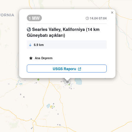
×
1 MW
14.04 07:04
Searles Valley, Kaliforniya (14 km
Güneybatı açıkları)
6.9 km
Ana Deprem
USGS Raporu