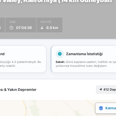
Saat
Derinlik
6
07:04:36
6.9 km
end
Zamanlama İstatistiği
 büyüğü 4.3 şiddetindeydi. Bu
Sabah:
Güne başlama saatleri, trafikte ve iş
çı olabilir.
yollarında hissedilme oranı değişken.
sı & Yakın Depremler
412 De