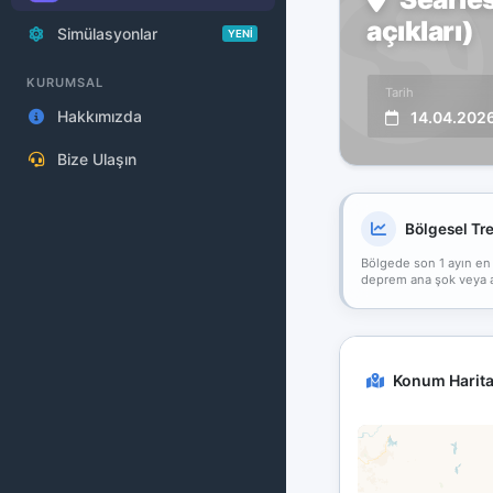
açıkları)
Simülasyonlar
YENİ
KURUMSAL
Tarih
Hakkımızda
14.04.202
Bize Ulaşın
Bölgesel Tr
Bölgede son 1 ayın en
deprem ana şok veya art
Konum Harita