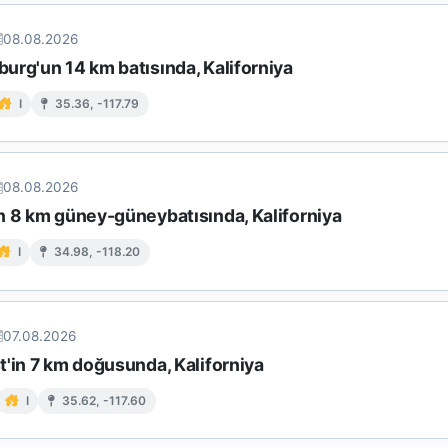
08.08.2026
urg'un 14 km batısında, Kaliforniya
I
35.36, -117.79
08.08.2026
n 8 km güney-güneybatısında, Kaliforniya
I
34.98, -118.20
07.08.2026
t'in 7 km doğusunda, Kaliforniya
I
35.62, -117.60