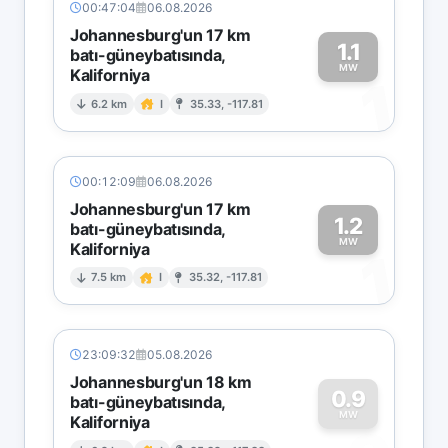
00:47:04
06.08.2026
Johannesburg'un 17 km
1.1
batı-güneybatısında,
MW
Kaliforniya
1
6.2 km
I
35.33, -117.81
00:12:09
06.08.2026
Johannesburg'un 17 km
1.2
batı-güneybatısında,
MW
Kaliforniya
1
7.5 km
I
35.32, -117.81
23:09:32
05.08.2026
Johannesburg'un 18 km
0.9
batı-güneybatısında,
MW
Kaliforniya