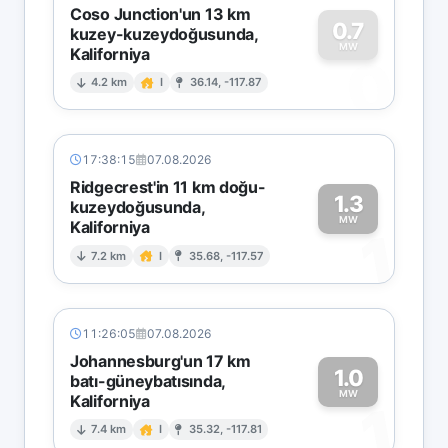
Coso Junction'un 13 km
0.7
kuzey-kuzeydoğusunda,
MW
Kaliforniya
0
4.2 km
I
36.14, -117.87
17:38:15
07.08.2026
Ridgecrest'in 11 km doğu-
1.3
kuzeydoğusunda,
MW
Kaliforniya
1
7.2 km
I
35.68, -117.57
11:26:05
07.08.2026
Johannesburg'un 17 km
1.0
batı-güneybatısında,
MW
Kaliforniya
1
7.4 km
I
35.32, -117.81