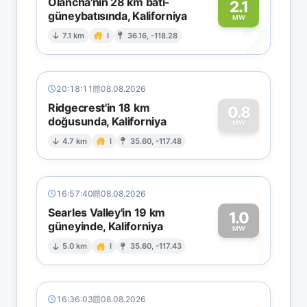
Olancha'nın 28 km batı-
2.1
güneybatısında, Kaliforniya
2
MW
7.1 km
I
36.16, -118.28
20:18:11
08.08.2026
Ridgecrest'in 18 km
0.8
doğusunda, Kaliforniya
0
MW
4.7 km
I
35.60, -117.48
16:57:40
08.08.2026
Searles Valley'in 19 km
1.0
güneyinde, Kaliforniya
1
MW
5.0 km
I
35.60, -117.43
16:36:03
08.08.2026