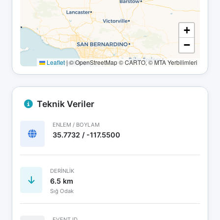
+
−
Leaflet
|
© OpenStreetMap © CARTO, © MTA Yerbilimleri
Teknik Veriler
ENLEM / BOYLAM
35.7732 / -117.5500
DERINLIK
6.5 km
Sığ Odak
EVENT ID