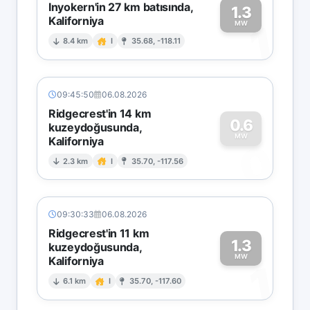
Inyokern'in 27 km batısında,
1.3
Kaliforniya
1
MW
8.4 km
I
35.68, -118.11
09:45:50
06.08.2026
Ridgecrest'in 14 km
0.6
kuzeydoğusunda,
MW
Kaliforniya
0
2.3 km
I
35.70, -117.56
09:30:33
06.08.2026
Ridgecrest'in 11 km
1.3
kuzeydoğusunda,
MW
Kaliforniya
1
6.1 km
I
35.70, -117.60