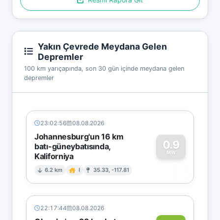
Yakın Çevrede Meydana Gelen
Depremler
100 km yarıçapında, son 30 gün içinde meydana gelen
depremler
23:02:56
08.08.2026
Johannesburg'un 16 km
0.9
batı-güneybatısında,
MW
Kaliforniya
0
6.2 km
I
35.33, -117.81
22:17:44
08.08.2026