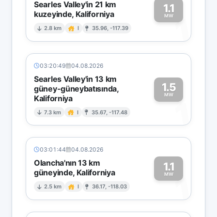
Searles Valley'in 21 km
1.1
kuzeyinde, Kaliforniya
1
MW
2.8 km
I
35.96, -117.39
03:20:49
04.08.2026
Searles Valley'in 13 km
1.5
güney-güneybatısında,
MW
Kaliforniya
1
7.3 km
I
35.67, -117.48
03:01:44
04.08.2026
Olancha'nın 13 km
1.1
güneyinde, Kaliforniya
1
MW
2.5 km
I
36.17, -118.03