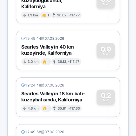
kuzeydoğusunda,
MW
Kaliforniya
0
1.3 km
I
36.02, -117.77
19:49:14
07.08.2026
Searles Valley'in 40 km
0.9
kuzeyinde, Kaliforniya
0
MW
3.0 km
I
36.13, -117.47
19:24:48
07.08.2026
Searles Valley'in 18 km batı-
0.2
kuzeybatısında, Kaliforniya
0
MW
4.6 km
I
35.81, -117.60
17:49:58
07.08.2026