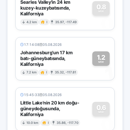
Searles Valley'in 24 km
0.8
kuzey-kuzeybatısında,
MW
Kaliforniya
0
4.2 km
I
35.97, -117.49
17:14:08
05.08.2026
Johannesburg'un 17 km
1.2
batı-güneybatısında,
MW
Kaliforniya
1
7.2 km
I
35.32, -117.81
15:45:33
05.08.2026
Little Lake'nin 20 km doğu-
0.6
güneydoğusunda,
MW
Kaliforniya
0
10.0 km
I
35.86, -117.70