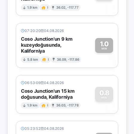
0
1.9 km
I
36.02, -117.77
07:20:20
04.08.2026
Coso Junction'un 9 km
1.0
kuzeydoğusunda,
MW
Kaliforniya
1
5.8 km
I
36.09, -117.86
06:53:09
04.08.2026
Coso Junction'un 15 km
0.8
doğusunda, Kaliforniya
0
MW
1.9 km
I
36.03, -117.78
05:23:52
04.08.2026