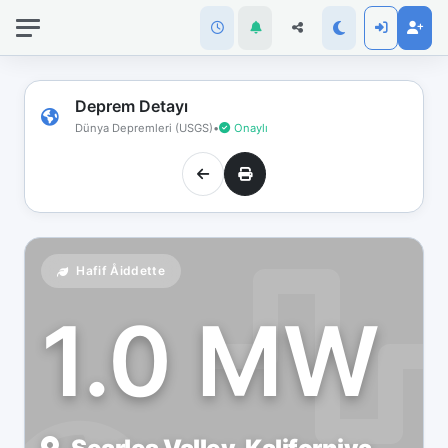
İnternet
bağlantınız
koptu!
Çevrimdışı
Deprem Detayı
moddasınız.
Dünya Depremleri (USGS)
•
Onaylı
Hafif Åiddette
1.0 MW