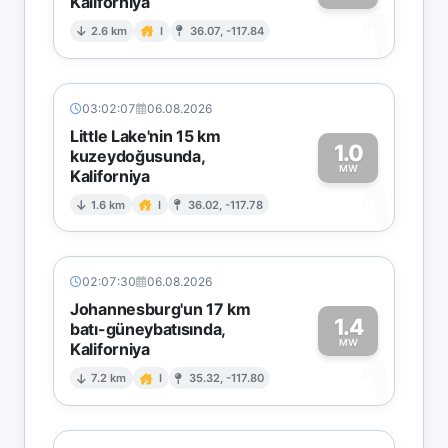
Kaliforniya
1
2.6 km
I
36.07, -117.84
03:02:07
06.08.2026
Little Lake'nin 15 km
1.0
kuzeydoğusunda,
MW
Kaliforniya
1
1.6 km
I
36.02, -117.78
02:07:30
06.08.2026
Johannesburg'un 17 km
1.4
batı-güneybatısında,
MW
Kaliforniya
1
7.2 km
I
35.32, -117.80