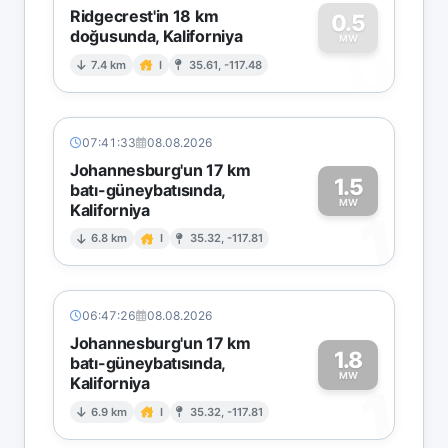
Ridgecrest'in 18 km
0.5
doğusunda, Kaliforniya
0
MW
7.4 km
I
35.61, -117.48
07:41:33
08.08.2026
Johannesburg'un 17 km
1.5
batı-güneybatısında,
MW
Kaliforniya
1
6.8 km
I
35.32, -117.81
06:47:26
08.08.2026
Johannesburg'un 17 km
1.8
batı-güneybatısında,
MW
Kaliforniya
1
6.9 km
I
35.32, -117.81