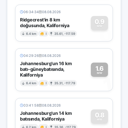
06:34:34
08.08.2026
Ridgecrest'in 8 km
0.9
doğusunda, Kaliforniya
0
MW
6.4 km
I
35.61, -117.59
04:29:26
08.08.2026
Johannesburg'un 16 km
1.6
batı-güneybatısında,
MW
Kaliforniya
1
6.4 km
I
35.31, -117.79
03:41:58
08.08.2026
Johannesburg'un 14 km
0.8
batısında, Kaliforniya
MW
6.2 km
I
35.36, -117.79