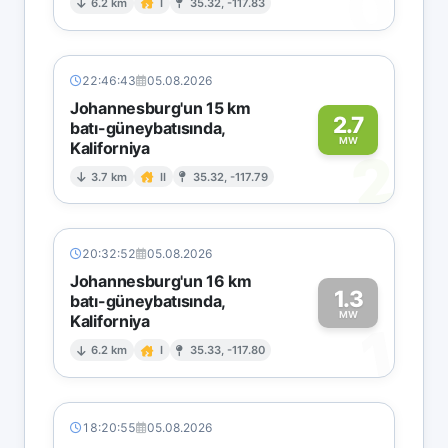
0
6.2 km
I
35.32, -117.83
22:46:43
05.08.2026
Johannesburg'un 15 km
2.7
batı-güneybatısında,
MW
Kaliforniya
2
3.7 km
II
35.32, -117.79
20:32:52
05.08.2026
Johannesburg'un 16 km
1.3
batı-güneybatısında,
MW
Kaliforniya
1
6.2 km
I
35.33, -117.80
18:20:55
05.08.2026