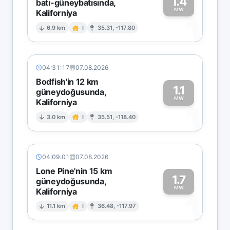
1.4
batı-güneybatısında,
MW
Kaliforniya
1
6.9 km
I
35.31, -117.80
04:31:17
07.08.2026
Bodfish'in 12 km
1.1
güneydoğusunda,
MW
Kaliforniya
1
3.0 km
I
35.51, -118.40
04:09:01
07.08.2026
Lone Pine'nin 15 km
1.7
güneydoğusunda,
MW
Kaliforniya
1
11.1 km
I
36.48, -117.97