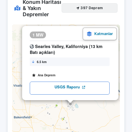
Konum Haritası
& Yakın
397 Deprem
Depremler
×
1 MW
18.04 00:20
Searles Valley, Kaliforniya (13 km
Batı açıkları)
6.5 km
Ana Deprem
USGS Raporu