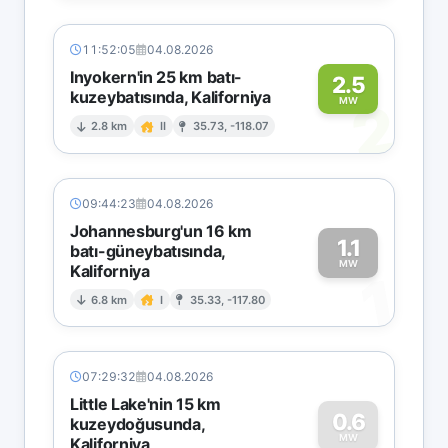
11:52:05
04.08.2026
Inyokern'in 25 km batı-
2.5
kuzeybatısında, Kaliforniya
2
MW
2.8 km
II
35.73, -118.07
09:44:23
04.08.2026
Johannesburg'un 16 km
1.1
batı-güneybatısında,
MW
Kaliforniya
1
6.8 km
I
35.33, -117.80
07:29:32
04.08.2026
Little Lake'nin 15 km
0.6
kuzeydoğusunda,
MW
Kaliforniya