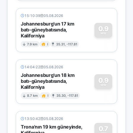
15:10:39
05.08.2026
Johannesburg'un 17 km
0.9
batı-güneybatısında,
MW
Kaliforniya
0
7.9 km
I
35.31, -117.81
14:04:22
05.08.2026
Johannesburg'un 18 km
0.9
batı-güneybatısında,
MW
Kaliforniya
0
8.7 km
I
35.30, -117.81
13:50:42
05.08.2026
Trona'nın 19 km güneyinde,
0.7
Kaliforniya