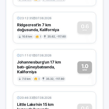
0
23:12:35
07.08.2026
Ridgecrest'in 7 km
0.6
doğusunda, Kaliforniya
0
MW
10.6 km
I
35.62, -117.60
21:11:01
07.08.2026
Johannesburg'un 17 km
1.0
batı-güneybatısında,
MW
Kaliforniya
1
7.0 km
I
35.32, -117.80
20:46:33
07.08.2026
Little Lake'nin 15 km
0.6