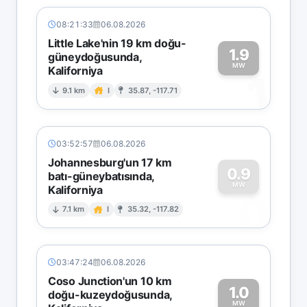
08:21:33
06.08.2026
Little Lake'nin 19 km doğu-
1.9
güneydoğusunda,
MW
Kaliforniya
1
9.1 km
I
35.87, -117.71
03:52:57
06.08.2026
Johannesburg'un 17 km
0.9
batı-güneybatısında,
MW
Kaliforniya
0
7.1 km
I
35.32, -117.82
03:47:24
06.08.2026
Coso Junction'un 10 km
1.0
doğu-kuzeydoğusunda,
MW