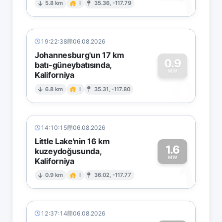
1
5.8 km
I
35.36, -117.79
19:22:38
06.08.2026
Johannesburg'un 17 km
0.9
batı-güneybatısında,
MW
Kaliforniya
0
6.8 km
I
35.31, -117.80
14:10:15
06.08.2026
Little Lake'nin 16 km
1.6
kuzeydoğusunda,
MW
Kaliforniya
1
0.9 km
I
36.02, -117.77
12:37:14
06.08.2026