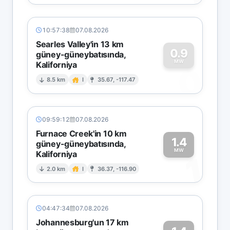
10:57:38
07.08.2026
Searles Valley'in 13 km
0.9
güney-güneybatısında,
MW
Kaliforniya
0
8.5 km
I
35.67, -117.47
09:59:12
07.08.2026
Furnace Creek'in 10 km
1.4
güney-güneybatısında,
MW
Kaliforniya
1
2.0 km
I
36.37, -116.90
04:47:34
07.08.2026
Johannesburg'un 17 km