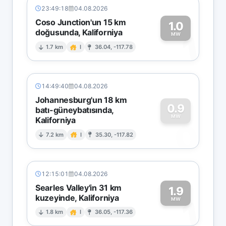
23:49:18
04.08.2026
Coso Junction'un 15 km
1.0
doğusunda, Kaliforniya
1
MW
1.7 km
I
36.04, -117.78
14:49:40
04.08.2026
Johannesburg'un 18 km
0.9
batı-güneybatısında,
MW
Kaliforniya
0
7.2 km
I
35.30, -117.82
12:15:01
04.08.2026
Searles Valley'in 31 km
1.9
kuzeyinde, Kaliforniya
1
MW
1.8 km
I
36.05, -117.36