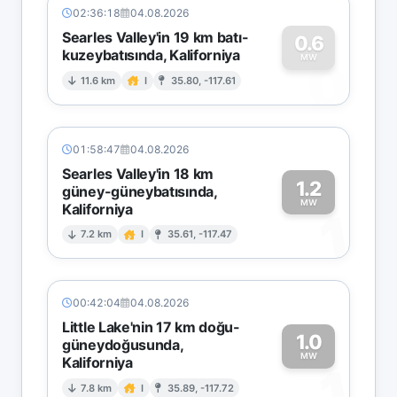
02:36:18
04.08.2026
Searles Valley'in 19 km batı-
0.6
kuzeybatısında, Kaliforniya
0
MW
11.6 km
I
35.80, -117.61
01:58:47
04.08.2026
Searles Valley'in 18 km
1.2
güney-güneybatısında,
MW
Kaliforniya
1
7.2 km
I
35.61, -117.47
00:42:04
04.08.2026
Little Lake'nin 17 km doğu-
1.0
güneydoğusunda,
MW
Kaliforniya
1
7.8 km
I
35.89, -117.72