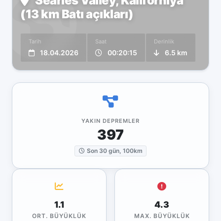
Searles Valley, Kaliforniya
(13 km Batı açıkları)
Tarih
Saat
Derinlik
18.04.2026
00:20:15
6.5 km
YAKIN DEPREMLER
397
Son 30 gün, 100km
1.1
4.3
ORT. BÜYÜKLÜK
MAX. BÜYÜKLÜK