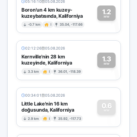
05:16:10
05.08.2026
Boron'un 4 km kuzey-
1.2
kuzeybatısında, Kaliforniya
1
MW
-0.7 km
I
35.04, -117.66
02:12:26
05.08.2026
Kernville'nin 28 km
1.3
kuzeyinde, Kaliforniya
1
MW
3.3 km
I
36.01, -118.39
00:34:01
05.08.2026
Little Lake'nin 16 km
0.6
doğusunda, Kaliforniya
0
MW
2.9 km
I
35.92, -117.73