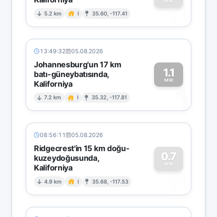
0
MW
5.2 km
I
35.60, -117.41
13:49:32
05.08.2026
Johannesburg'un 17 km
1.1
batı-güneybatısında,
MW
Kaliforniya
1
7.2 km
I
35.32, -117.81
08:56:11
05.08.2026
Ridgecrest'in 15 km doğu-
0.7
kuzeydoğusunda,
MW
Kaliforniya
0
4.9 km
I
35.68, -117.53