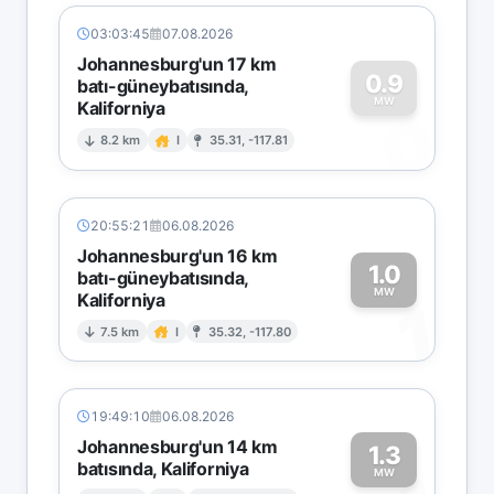
03:03:45
07.08.2026
Johannesburg'un 17 km
0.9
batı-güneybatısında,
MW
Kaliforniya
0
8.2 km
I
35.31, -117.81
20:55:21
06.08.2026
Johannesburg'un 16 km
1.0
batı-güneybatısında,
MW
Kaliforniya
1
7.5 km
I
35.32, -117.80
19:49:10
06.08.2026
Johannesburg'un 14 km
1.3
batısında, Kaliforniya
MW