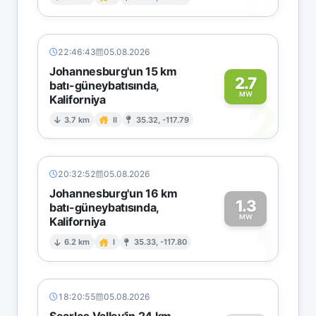
0
22:46:43
05.08.2026
Johannesburg'un 15 km
2.7
batı-güneybatısında,
MW
Kaliforniya
2
3.7 km
II
35.32, -117.79
20:32:52
05.08.2026
Johannesburg'un 16 km
1.3
batı-güneybatısında,
MW
Kaliforniya
1
6.2 km
I
35.33, -117.80
18:20:55
05.08.2026
Searles Valley'in 24 km