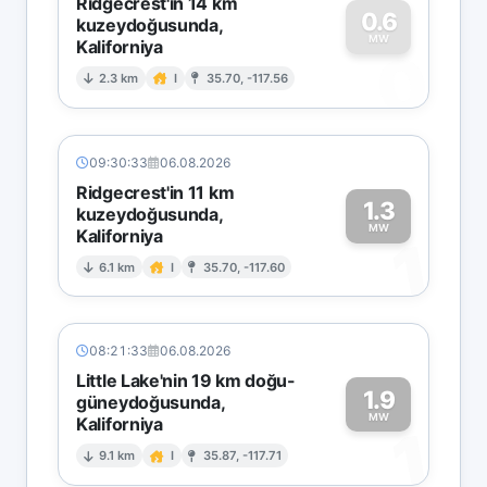
Ridgecrest'in 14 km
0.6
kuzeydoğusunda,
MW
Kaliforniya
0
2.3 km
I
35.70, -117.56
09:30:33
06.08.2026
Ridgecrest'in 11 km
1.3
kuzeydoğusunda,
MW
Kaliforniya
1
6.1 km
I
35.70, -117.60
08:21:33
06.08.2026
Little Lake'nin 19 km doğu-
1.9
güneydoğusunda,
MW
Kaliforniya
1
9.1 km
I
35.87, -117.71