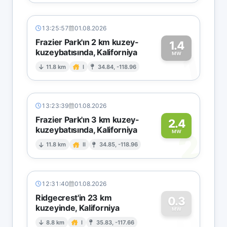
13:25:57
01.08.2026
Frazier Park'ın 2 km kuzey-
1.4
kuzeybatısında, Kaliforniya
1
MW
11.8 km
I
34.84, -118.96
13:23:39
01.08.2026
Frazier Park'ın 3 km kuzey-
2.4
kuzeybatısında, Kaliforniya
2
MW
11.8 km
II
34.85, -118.96
12:31:40
01.08.2026
Ridgecrest'in 23 km
0.3
kuzeyinde, Kaliforniya
0
MW
8.8 km
I
35.83, -117.66