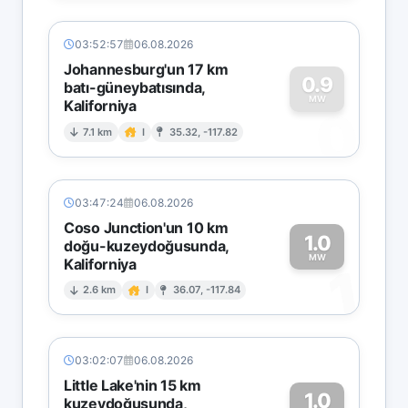
03:52:57
06.08.2026
Johannesburg'un 17 km
0.9
batı-güneybatısında,
MW
Kaliforniya
0
7.1 km
I
35.32, -117.82
03:47:24
06.08.2026
Coso Junction'un 10 km
1.0
doğu-kuzeydoğusunda,
MW
Kaliforniya
1
2.6 km
I
36.07, -117.84
03:02:07
06.08.2026
Little Lake'nin 15 km
1.0
kuzeydoğusunda,