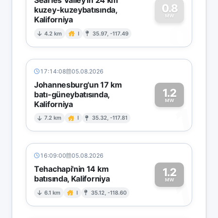
0.8
kuzey-kuzeybatısında,
MW
Kaliforniya
0
4.2 km
I
35.97, -117.49
17:14:08
05.08.2026
Johannesburg'un 17 km
1.2
batı-güneybatısında,
MW
Kaliforniya
1
7.2 km
I
35.32, -117.81
16:09:00
05.08.2026
Tehachapi'nin 14 km
1.2
batısında, Kaliforniya
1
MW
6.1 km
I
35.12, -118.60