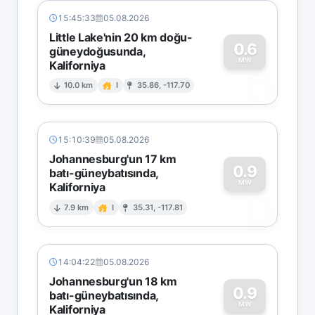
15:45:33
05.08.2026
Little Lake'nin 20 km doğu-
0.6
güneydoğusunda,
MW
Kaliforniya
0
10.0 km
I
35.86, -117.70
15:10:39
05.08.2026
Johannesburg'un 17 km
0.9
batı-güneybatısında,
MW
Kaliforniya
0
7.9 km
I
35.31, -117.81
14:04:22
05.08.2026
Johannesburg'un 18 km
0.9
batı-güneybatısında,
MW
Kaliforniya