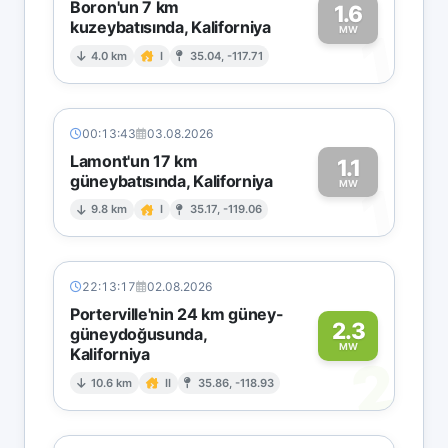
Boron'un 7 km
1.6
kuzeybatısında, Kaliforniya
1
MW
4.0 km
I
35.04, -117.71
00:13:43
03.08.2026
Lamont'un 17 km
1.1
güneybatısında, Kaliforniya
1
MW
9.8 km
I
35.17, -119.06
22:13:17
02.08.2026
Porterville'nin 24 km güney-
2.3
güneydoğusunda,
MW
Kaliforniya
2
10.6 km
II
35.86, -118.93