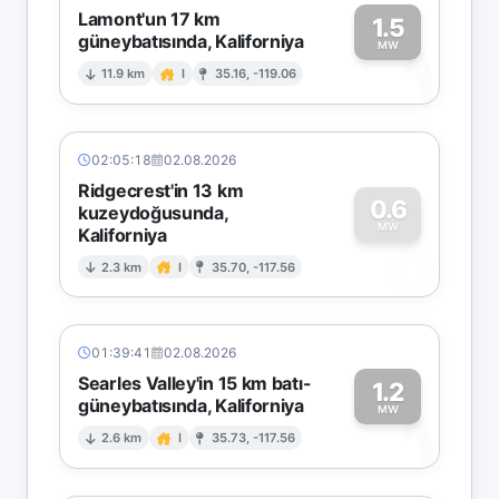
Lamont'un 17 km
1.5
güneybatısında, Kaliforniya
1
MW
11.9 km
I
35.16, -119.06
02:05:18
02.08.2026
Ridgecrest'in 13 km
0.6
kuzeydoğusunda,
MW
Kaliforniya
0
2.3 km
I
35.70, -117.56
01:39:41
02.08.2026
Searles Valley'in 15 km batı-
1.2
güneybatısında, Kaliforniya
1
MW
2.6 km
I
35.73, -117.56