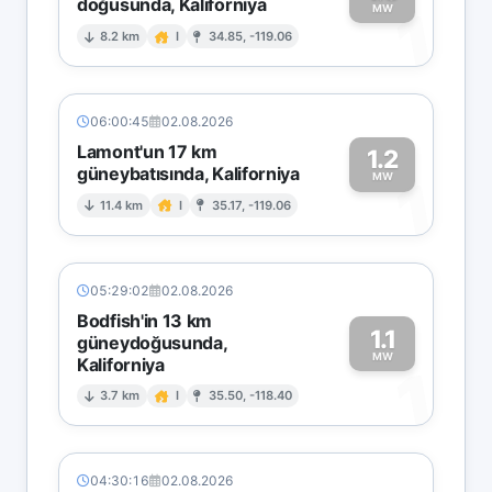
doğusunda, Kaliforniya
1
MW
8.2 km
I
34.85, -119.06
06:00:45
02.08.2026
Lamont'un 17 km
1.2
güneybatısında, Kaliforniya
1
MW
11.4 km
I
35.17, -119.06
05:29:02
02.08.2026
Bodfish'in 13 km
1.1
güneydoğusunda,
MW
Kaliforniya
1
3.7 km
I
35.50, -118.40
04:30:16
02.08.2026