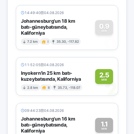
14:49:40
04.08.2026
Johannesburg'un 18 km
0.9
batı-güneybatısında,
MW
Kaliforniya
0
7.2 km
I
35.30, -117.82
11:52:05
04.08.2026
Inyokern'in 25 km batı-
2.5
kuzeybatısında, Kaliforniya
2
MW
2.8 km
II
35.73, -118.07
09:44:23
04.08.2026
Johannesburg'un 16 km
1.1
batı-güneybatısında,
MW
Kaliforniya