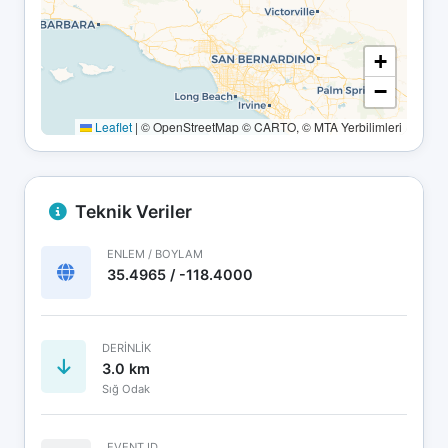
+
−
Leaflet
|
© OpenStreetMap © CARTO, © MTA Yerbilimleri
Teknik Veriler
ENLEM / BOYLAM
35.4965 / -118.4000
DERINLIK
3.0 km
Sığ Odak
EVENT ID