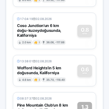
0
8.0 km
I
35.32, -117.80
17:04:19
02.08.2026
Coso Junction'un 6 km
0.8
doğu-kuzeydoğusunda,
MW
Kaliforniya
0
2.0 km
I
36.06, -117.88
13:38:01
02.08.2026
Wofford Heights'in 5 km
0.6
doğusunda, Kaliforniya
0
MW
4.6 km
I
35.70, -118.40
08:37:37
02.08.2026
Pine Mountain Club'un 8 km
1.3