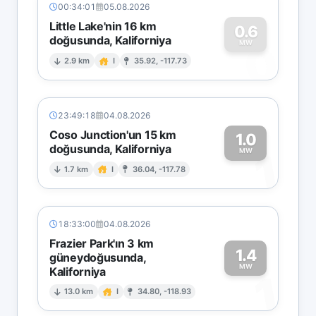
00:34:01
05.08.2026
Little Lake'nin 16 km
0.6
doğusunda, Kaliforniya
0
MW
2.9 km
I
35.92, -117.73
23:49:18
04.08.2026
Coso Junction'un 15 km
1.0
doğusunda, Kaliforniya
1
MW
1.7 km
I
36.04, -117.78
18:33:00
04.08.2026
Frazier Park'ın 3 km
1.4
güneydoğusunda,
MW
Kaliforniya
1
13.0 km
I
34.80, -118.93