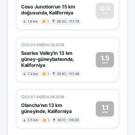
Coso Junction'un 15 km
0.8
doğusunda, Kaliforniya
0
MW
1.9 km
I
36.03, -117.78
03:20:49
04.08.2026
Searles Valley'in 13 km
1.5
güney-güneybatısında,
MW
Kaliforniya
1
7.3 km
I
35.67, -117.48
03:01:44
04.08.2026
Olancha'nın 13 km
1.1
güneyinde, Kaliforniya
1
MW
2.5 km
I
36.17, -118.03