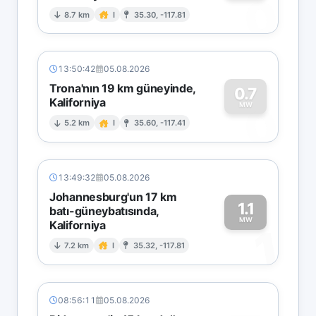
0
8.7 km
I
35.30, -117.81
13:50:42
05.08.2026
Trona'nın 19 km güneyinde,
0.7
Kaliforniya
0
MW
5.2 km
I
35.60, -117.41
13:49:32
05.08.2026
Johannesburg'un 17 km
1.1
batı-güneybatısında,
MW
Kaliforniya
1
7.2 km
I
35.32, -117.81
08:56:11
05.08.2026