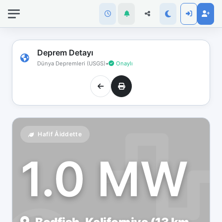
İnternet
bağlantınız
koptu!
Çevrimdışı
Deprem Detayı
moddasınız.
Dünya Depremleri (USGS)
•
Onaylı
Hafif Åiddette
1.0 MW