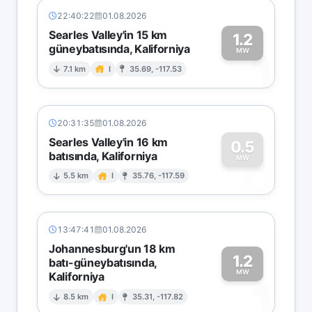
22:40:22
01.08.2026
Searles Valley'in 15 km
1.2
güneybatısında, Kaliforniya
1
MW
7.1 km
I
35.69, -117.53
20:31:35
01.08.2026
Searles Valley'in 16 km
0.5
batısında, Kaliforniya
0
MW
5.5 km
I
35.76, -117.59
13:47:41
01.08.2026
Johannesburg'un 18 km
1.2
batı-güneybatısında,
MW
Kaliforniya
1
8.5 km
I
35.31, -117.82