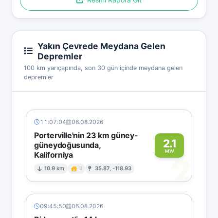
Yakın Çevrede Meydana Gelen
Depremler
100 km yarıçapında, son 30 gün içinde meydana gelen
depremler
11:07:04
06.08.2026
Porterville'nin 23 km güney-
2.1
güneydoğusunda,
MW
Kaliforniya
2
10.9 km
I
35.87, -118.93
09:45:50
06.08.2026