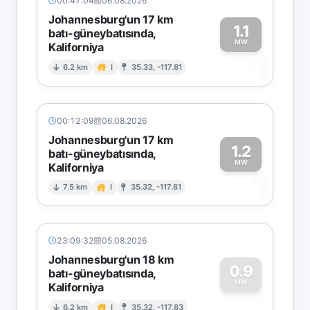
00:47:04
06.08.2026
Johannesburg'un 17 km
1.1
batı-güneybatısında,
MW
Kaliforniya
1
6.2 km
I
35.33, -117.81
00:12:09
06.08.2026
Johannesburg'un 17 km
1.2
batı-güneybatısında,
MW
Kaliforniya
1
7.5 km
I
35.32, -117.81
23:09:32
05.08.2026
Johannesburg'un 18 km
0.9
batı-güneybatısında,
MW
Kaliforniya
6.2 km
I
35.32, -117.83