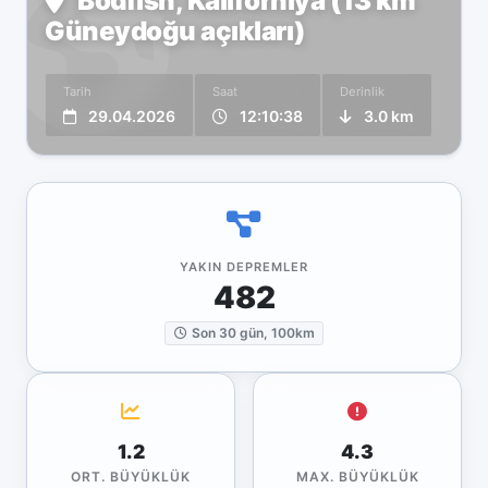
Bodfish, Kaliforniya (13 km
Güneydoğu açıkları)
Tarih
Saat
Derinlik
29.04.2026
12:10:38
3.0 km
YAKIN DEPREMLER
482
Son 30 gün, 100km
1.2
4.3
ORT. BÜYÜKLÜK
MAX. BÜYÜKLÜK