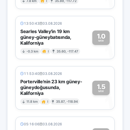
1
7.8 km
I
35.89, -117.72
13:50:43
03.08.2026
Searles Valley'in 19 km
1.0
güney-güneybatısında,
MW
Kaliforniya
1
-0.3 km
I
35.60, -117.47
11:53:40
03.08.2026
Porterville'nin 23 km güney-
1.5
güneydoğusunda,
MW
Kaliforniya
1
11.8 km
I
35.87, -118.94
05:16:06
03.08.2026