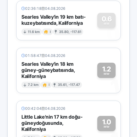
02:36:18
04.08.2026
Searles Valley'in 19 km batı-
0.6
kuzeybatısında, Kaliforniya
0
MW
11.6 km
I
35.80, -117.61
01:58:47
04.08.2026
Searles Valley'in 18 km
1.2
güney-güneybatısında,
MW
Kaliforniya
1
7.2 km
I
35.61, -117.47
00:42:04
04.08.2026
Little Lake'nin 17 km doğu-
1.0
güneydoğusunda,
MW
Kaliforniya