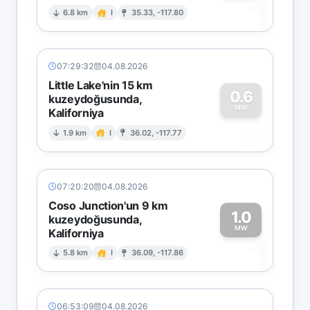
1
6.8 km
I
35.33, -117.80
07:29:32
04.08.2026
Little Lake'nin 15 km
0.6
kuzeydoğusunda,
MW
Kaliforniya
0
1.9 km
I
36.02, -117.77
07:20:20
04.08.2026
Coso Junction'un 9 km
1.0
kuzeydoğusunda,
MW
Kaliforniya
1
5.8 km
I
36.09, -117.86
06:53:09
04.08.2026