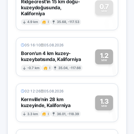
Ridgecrest'in 15 km doğu-
0.7
kuzeydoğusunda,
MW
Kaliforniya
0
4.9 km
I
35.68, -117.53
05:16:10
05.08.2026
Boron'un 4 km kuzey-
1.2
kuzeybatısında, Kaliforniya
1
MW
-0.7 km
I
35.04, -117.66
02:12:26
05.08.2026
Kernville'nin 28 km
1.3
kuzeyinde, Kaliforniya
1
MW
3.3 km
I
36.01, -118.39