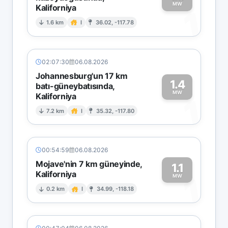
MW
Kaliforniya
1
1.6 km
I
36.02, -117.78
02:07:30
06.08.2026
Johannesburg'un 17 km
1.4
batı-güneybatısında,
MW
Kaliforniya
1
7.2 km
I
35.32, -117.80
00:54:59
06.08.2026
Mojave'nin 7 km güneyinde,
1.1
Kaliforniya
1
MW
0.2 km
I
34.99, -118.18