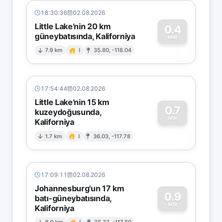
18:30:36
02.08.2026
Little Lake'nin 20 km
0.4
güneybatısında, Kaliforniya
0
MW
7.9 km
I
35.80, -118.04
17:54:44
02.08.2026
Little Lake'nin 15 km
0.7
kuzeydoğusunda,
MW
Kaliforniya
0
1.7 km
I
36.03, -117.78
17:09:11
02.08.2026
Johannesburg'un 17 km
0.9
batı-güneybatısında,
MW
Kaliforniya