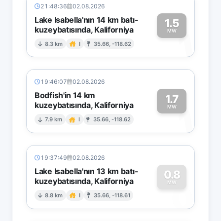
21:48:36
02.08.2026
Lake Isabella'nın 14 km batı-
1.5
kuzeybatısında, Kaliforniya
1
MW
8.3 km
I
35.66, -118.62
19:46:07
02.08.2026
Bodfish'in 14 km
1.7
kuzeybatısında, Kaliforniya
1
MW
7.9 km
I
35.66, -118.62
19:37:49
02.08.2026
Lake Isabella'nın 13 km batı-
0.8
kuzeybatısında, Kaliforniya
0
MW
8.8 km
I
35.66, -118.61