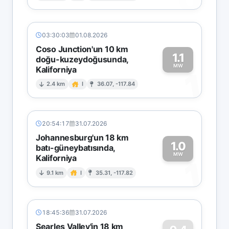
03:30:03
01.08.2026
Coso Junction'un 10 km
1.1
doğu-kuzeydoğusunda,
MW
Kaliforniya
1
2.4 km
I
36.07, -117.84
20:54:17
31.07.2026
Johannesburg'un 18 km
1.0
batı-güneybatısında,
MW
Kaliforniya
1
9.1 km
I
35.31, -117.82
18:45:36
31.07.2026
Searles Valley'in 18 km