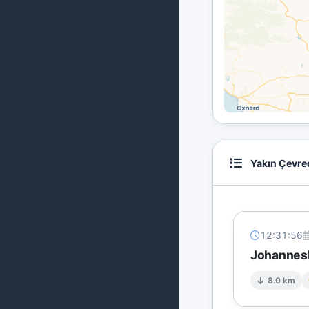
Yakın Çevre
12:31:56
Johannesb
8.0 km