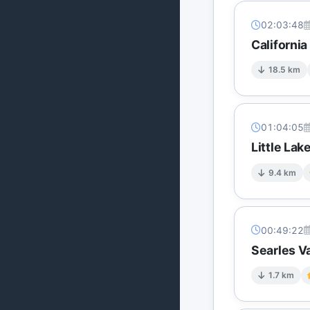
02:03:48
California
18.5 km
01:04:05
Little La
9.4 km
00:49:22
Searles Va
1.7 km