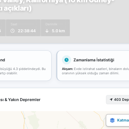
 açıkları)
Saat
Derinlik
6
22:38:44
5.0 km
end
Zamanlama İstatistiği
 büyüğü 4.3 şiddetindeydi. Bu
Akşam:
Evde istirahat saatleri, binaların dol
çı olabilir.
oranının yüksek olduğu zaman dilimi.
sı & Yakın Depremler
403 De