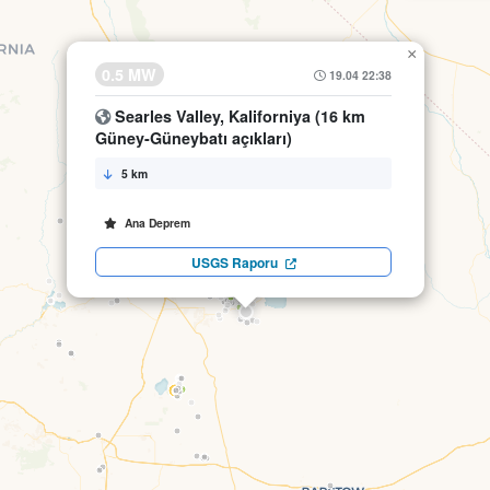
×
0.5 MW
19.04 22:38
Searles Valley, Kaliforniya (16 km
Güney-Güneybatı açıkları)
5 km
Ana Deprem
USGS Raporu