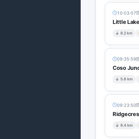
10:03:07
Little La
8.2 km
09:35:59
Coso Junc
5.6 km
09:23:50
Ridgecres
8.4 km