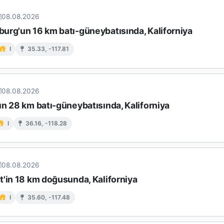
08.08.2026
urg'un 16 km batı-güneybatısında, Kaliforniya
I
35.33, -117.81
08.08.2026
n 28 km batı-güneybatısında, Kaliforniya
I
36.16, -118.28
08.08.2026
t'in 18 km doğusunda, Kaliforniya
I
35.60, -117.48