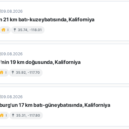
09.08.2026
n 21 km batı-kuzeybatısında, Kaliforniya
I
35.74, -118.01
09.08.2026
e'nin 19 km doğusunda, Kaliforniya
I
35.92, -117.70
09.08.2026
urg'un 17 km batı-güneybatısında, Kaliforniya
I
35.31, -117.80