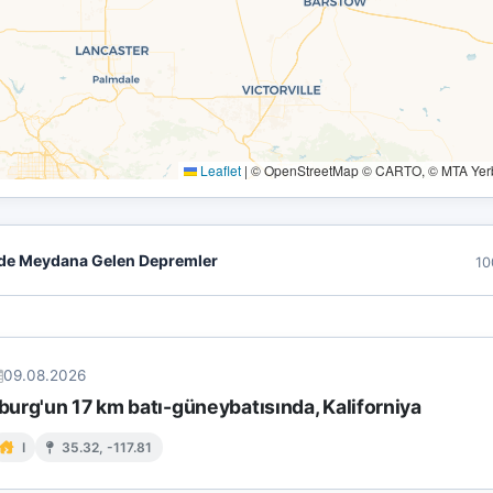
Leaflet
|
© OpenStreetMap © CARTO, © MTA Yerbi
de Meydana Gelen Depremler
10
09.08.2026
urg'un 17 km batı-güneybatısında, Kaliforniya
I
35.32, -117.81