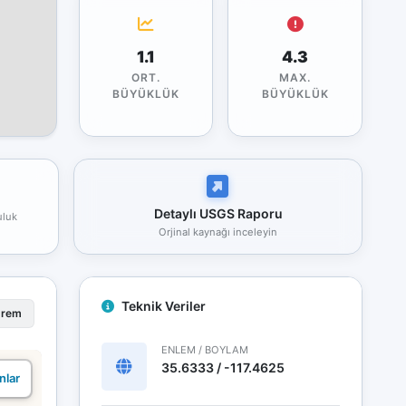
1.1
4.3
ORT.
MAX.
BÜYÜKLÜK
BÜYÜKLÜK
Detaylı USGS Raporu
uluk
Orjinal kaynağı inceleyin
Teknik Veriler
prem
ENLEM / BOYLAM
35.6333 / -117.4625