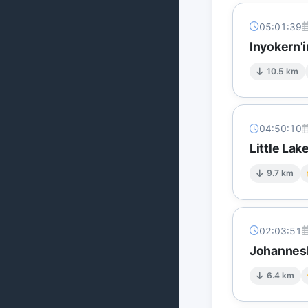
05:01:39
Inyokern'i
10.5 km
04:50:10
Little Lak
9.7 km
02:03:51
Johannesb
6.4 km