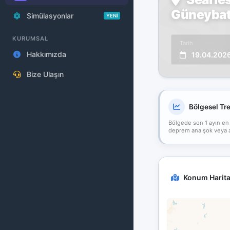
Güneybatı
Simülasyonlar
YENİ
KURUMSAL
Tarih
Hakkımızda
19.04.202
Bize Ulaşın
Bölgesel Tr
Bölgede son 1 ayın en
deprem ana şok veya art
Konum Harita