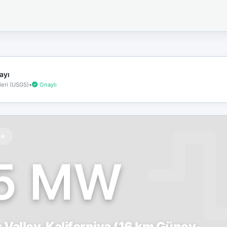
İnternet
bağlantınız
koptu!
Çevrimdışı
moddasınız.
ayı
eri (USGS)
•
Onaylı
te
.5 MW
 Valley, Kaliforniya (16 km Güney-