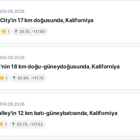
09.08.2026
 City'in 17 km doğusunda, Kaliforniya
I
35.15, -117.80
09.08.2026
ke'nin 18 km doğu-güneydoğusunda, Kaliforniya
I
35.90, -117.72
09.08.2026
lley'in 12 km batı-güneybatısında, Kaliforniya
I
35.73, -117.53