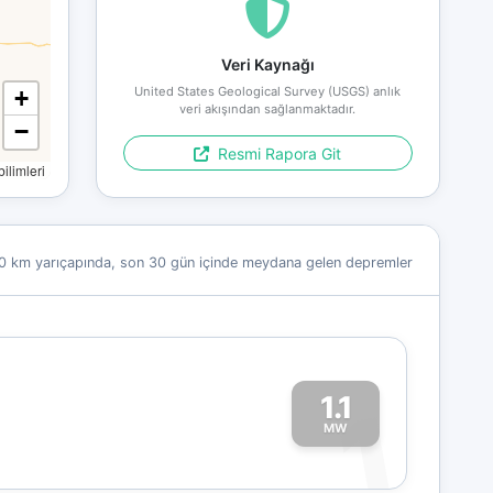
Veri Kaynağı
United States Geological Survey (USGS) anlık
+
veri akışından sağlanmaktadır.
−
Resmi Rapora Git
limleri
0 km yarıçapında, son 30 gün içinde meydana gelen depremler
1.1
1
MW