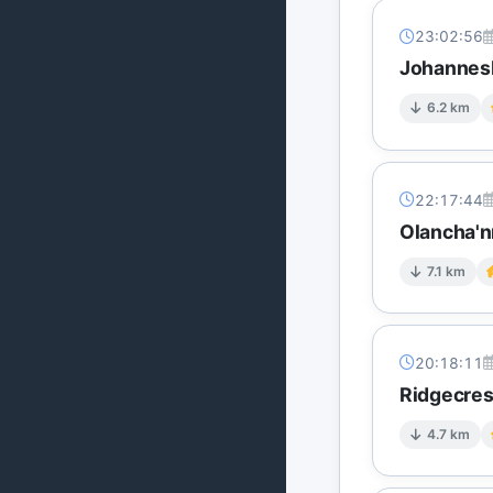
23:02:56
Johannesb
6.2 km
22:17:44
Olancha'nı
7.1 km
20:18:11
Ridgecres
4.7 km