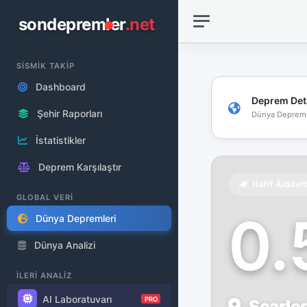
sondepremler
.net
SİSMİK TAKİP
Dashboard
Deprem Det
Şehir Raporları
Dünya Depreml
İstatistikler
Deprem Karşılaştır
Hafif Åiddet
GLOBAL VERİ
0
Dünya Depremleri
Dünya Analizi
İLERİ ANALİZ
AI Laboratuvarı
PRO
Searles