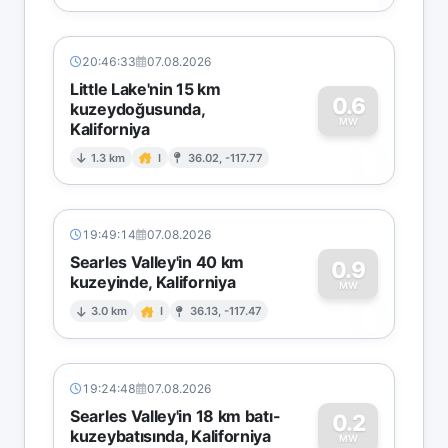
20:46:33
07.08.2026
Little Lake'nin 15 km
0.6
kuzeydoğusunda,
MW
Kaliforniya
0
1.3 km
I
36.02, -117.77
19:49:14
07.08.2026
Searles Valley'in 40 km
0.9
kuzeyinde, Kaliforniya
0
MW
3.0 km
I
36.13, -117.47
19:24:48
07.08.2026
Searles Valley'in 18 km batı-
0.2
kuzeybatısında, Kaliforniya
MW