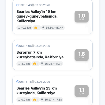
13:50:43
03.08.2026
Searles Valley'in 19 km
1.0
güney-güneybatısında,
MW
Kaliforniya
1
-0.3 km
I
35.60, -117.47
05:16:06
03.08.2026
Boron'un 7 km
1.6
kuzeybatısında, Kaliforniya
1
MW
4.0 km
I
35.04, -117.71
00:16:18
03.08.2026
Searles Valley'in 23 km
1.1
kuzeyinde, Kaliforniya
1
MW
0.0 km
I
35.97, -117.38