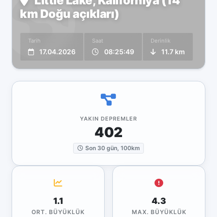
Little Lake, Kaliforniya (14
km Doğu açıkları)
Tarih
Saat
Derinlik
17.04.2026
08:25:49
11.7 km
YAKIN DEPREMLER
402
Son 30 gün, 100km
1.1
4.3
ORT. BÜYÜKLÜK
MAX. BÜYÜKLÜK