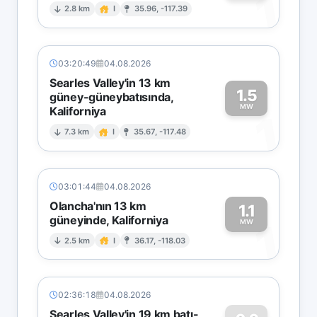
1
2.8 km
I
35.96, -117.39
03:20:49
04.08.2026
Searles Valley'in 13 km
1.5
güney-güneybatısında,
MW
Kaliforniya
1
7.3 km
I
35.67, -117.48
03:01:44
04.08.2026
Olancha'nın 13 km
1.1
güneyinde, Kaliforniya
1
MW
2.5 km
I
36.17, -118.03
02:36:18
04.08.2026
Searles Valley'in 19 km batı-