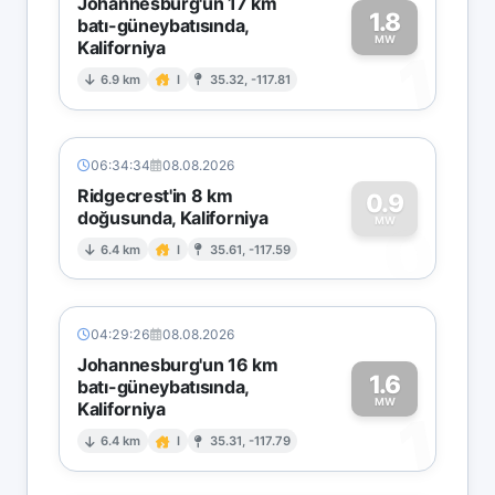
Johannesburg'un 17 km
1.8
batı-güneybatısında,
MW
Kaliforniya
1
6.9 km
I
35.32, -117.81
06:34:34
08.08.2026
Ridgecrest'in 8 km
0.9
doğusunda, Kaliforniya
0
MW
6.4 km
I
35.61, -117.59
04:29:26
08.08.2026
Johannesburg'un 16 km
1.6
batı-güneybatısında,
MW
Kaliforniya
1
6.4 km
I
35.31, -117.79