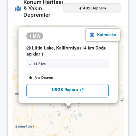
Konum Haritası
& Yakın
402 Deprem
Depremler
×
1 MW
17.04 08:25
Little Lake, Kaliforniya (14 km Doğu
açıkları)
11.7 km
Ana Deprem
USGS Raporu