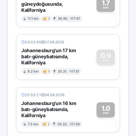
1.7
güneydoğusunda,
MW
Kaliforniya
1
11.1 km
I
36.48, -117.97
03:03:45
07.08.2026
Johannesburg'un 17 km
0.9
batı-güneybatısında,
MW
Kaliforniya
0
8.2 km
I
35.31, -117.81
20:55:21
06.08.2026
Johannesburg'un 16 km
1.0
batı-güneybatısında,
MW
Kaliforniya
1
7.5 km
I
35.32, -117.80