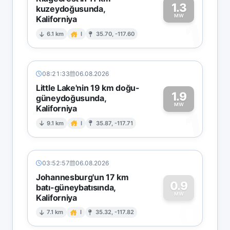
1.3
kuzeydoğusunda,
MW
Kaliforniya
1
6.1 km
I
35.70, -117.60
08:21:33
06.08.2026
Little Lake'nin 19 km doğu-
1.9
güneydoğusunda,
MW
Kaliforniya
1
9.1 km
I
35.87, -117.71
03:52:57
06.08.2026
Johannesburg'un 17 km
0.9
batı-güneybatısında,
MW
Kaliforniya
0
7.1 km
I
35.32, -117.82