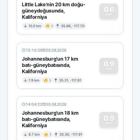
Little Lake'nin 20 km doğu-
0.6
güneydoğusunda,
MW
Kaliforniya
0
10.0 km
I
35.86, -117.70
15:10:39
05.08.2026
Johannesburg'un 17 km
0.9
batı-güneybatısında,
MW
Kaliforniya
0
7.9 km
I
35.31, -117.81
14:04:22
05.08.2026
Johannesburg'un 18 km
0.9
batı-güneybatısında,
MW
Kaliforniya
0
8.7 km
I
35.30, -117.81