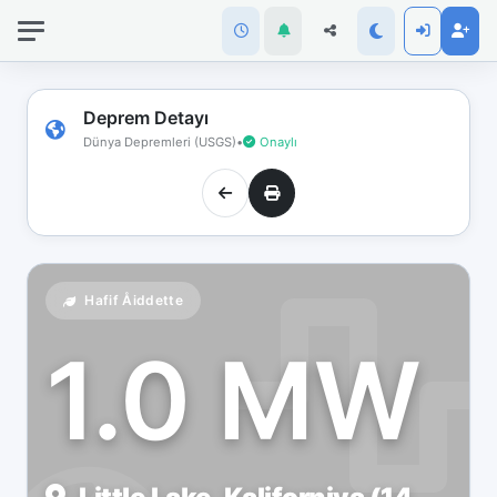
İnternet
bağlantınız
koptu!
Çevrimdışı
Deprem Detayı
moddasınız.
Dünya Depremleri (USGS)
•
Onaylı
Hafif Åiddette
1.0 MW