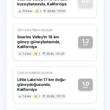
0.6
kuzeybatısında, Kaliforniya
0
MW
11.6 km
I
35.80, -117.61
01:58:47
04.08.2026
Searles Valley'in 18 km
1.2
güney-güneybatısında,
MW
Kaliforniya
1
7.2 km
I
35.61, -117.47
00:42:04
04.08.2026
Little Lake'nin 17 km doğu-
1.0
güneydoğusunda,
MW
Kaliforniya
1
7.8 km
I
35.89, -117.72