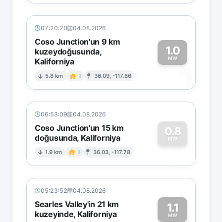
07:20:20
04.08.2026
Coso Junction'un 9 km
1.0
kuzeydoğusunda,
MW
Kaliforniya
1
5.8 km
I
36.09, -117.86
06:53:09
04.08.2026
Coso Junction'un 15 km
0.8
doğusunda, Kaliforniya
0
MW
1.9 km
I
36.03, -117.78
05:23:52
04.08.2026
Searles Valley'in 21 km
1.1
kuzeyinde, Kaliforniya
MW