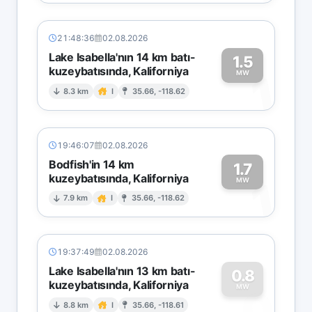
21:48:36
02.08.2026
Lake Isabella'nın 14 km batı-
1.5
kuzeybatısında, Kaliforniya
1
MW
8.3 km
I
35.66, -118.62
19:46:07
02.08.2026
Bodfish'in 14 km
1.7
kuzeybatısında, Kaliforniya
1
MW
7.9 km
I
35.66, -118.62
19:37:49
02.08.2026
Lake Isabella'nın 13 km batı-
0.8
kuzeybatısında, Kaliforniya
0
MW
8.8 km
I
35.66, -118.61