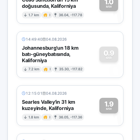
1.0
doğusunda, Kaliforniya
1
MW
1.7 km
I
36.04, -117.78
14:49:40
04.08.2026
Johannesburg'un 18 km
0.9
batı-güneybatısında,
MW
Kaliforniya
0
7.2 km
I
35.30, -117.82
12:15:01
04.08.2026
Searles Valley'in 31 km
1.9
kuzeyinde, Kaliforniya
1
MW
1.8 km
I
36.05, -117.36