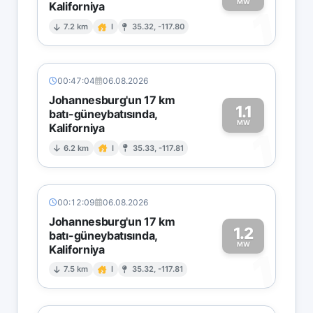
MW
Kaliforniya
1
7.2 km
I
35.32, -117.80
00:47:04
06.08.2026
Johannesburg'un 17 km
1.1
batı-güneybatısında,
MW
Kaliforniya
1
6.2 km
I
35.33, -117.81
00:12:09
06.08.2026
Johannesburg'un 17 km
1.2
batı-güneybatısında,
MW
Kaliforniya
1
7.5 km
I
35.32, -117.81