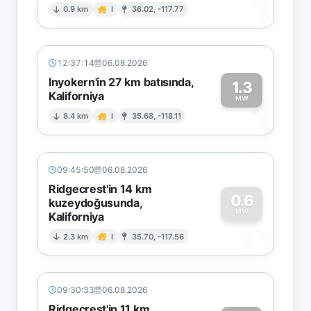
1
0.9 km
I
36.02, -117.77
12:37:14
06.08.2026
Inyokern'in 27 km batısında,
1.3
Kaliforniya
1
MW
8.4 km
I
35.68, -118.11
09:45:50
06.08.2026
Ridgecrest'in 14 km
0.6
kuzeydoğusunda,
MW
Kaliforniya
0
2.3 km
I
35.70, -117.56
09:30:33
06.08.2026
Ridgecrest'in 11 km