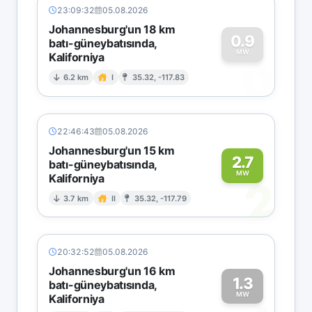
23:09:32
05.08.2026
Johannesburg'un 18 km
0.9
batı-güneybatısında,
MW
Kaliforniya
0
6.2 km
I
35.32, -117.83
22:46:43
05.08.2026
Johannesburg'un 15 km
2.7
batı-güneybatısında,
MW
Kaliforniya
2
3.7 km
II
35.32, -117.79
20:32:52
05.08.2026
Johannesburg'un 16 km
1.3
batı-güneybatısında,
MW
Kaliforniya