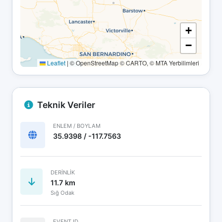
+
−
Leaflet
|
© OpenStreetMap © CARTO, © MTA Yerbilimleri
Teknik Veriler
ENLEM / BOYLAM
35.9398 / -117.7563
DERINLIK
11.7 km
Sığ Odak
EVENT ID