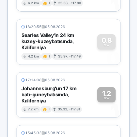
1
6.2 km
I
35.33, -117.80
18:20:55
05.08.2026
Searles Valley'in 24 km
0.8
kuzey-kuzeybatısında,
MW
Kaliforniya
0
4.2 km
I
35.97, -117.49
17:14:08
05.08.2026
Johannesburg'un 17 km
1.2
batı-güneybatısında,
MW
Kaliforniya
1
7.2 km
I
35.32, -117.81
15:45:33
05.08.2026