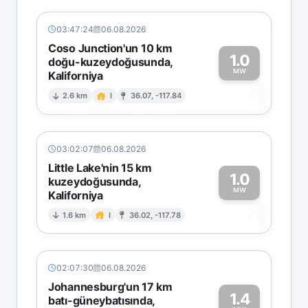
03:47:24
06.08.2026
Coso Junction'un 10 km
1.0
doğu-kuzeydoğusunda,
MW
Kaliforniya
1
2.6 km
I
36.07, -117.84
03:02:07
06.08.2026
Little Lake'nin 15 km
1.0
kuzeydoğusunda,
MW
Kaliforniya
1
1.6 km
I
36.02, -117.78
02:07:30
06.08.2026
Johannesburg'un 17 km
1.4
batı-güneybatısında,