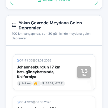
Yakın Çevrede Meydana Gelen
Depremler
100 km yarıçapında, son 30 gün içinde meydana gelen
depremler
07:41:33
08.08.2026
Johannesburg'un 17 km
1.5
batı-güneybatısında,
MW
Kaliforniya
1
6.8 km
I
35.32, -117.81
06:47:26
08.08.2026