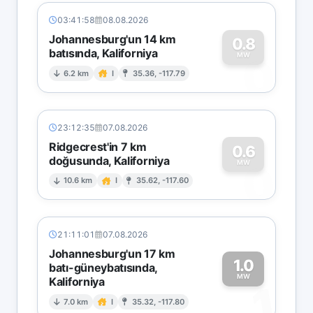
03:41:58
08.08.2026
Johannesburg'un 14 km
0.8
batısında, Kaliforniya
0
MW
6.2 km
I
35.36, -117.79
23:12:35
07.08.2026
Ridgecrest'in 7 km
0.6
doğusunda, Kaliforniya
0
MW
10.6 km
I
35.62, -117.60
21:11:01
07.08.2026
Johannesburg'un 17 km
1.0
batı-güneybatısında,
MW
Kaliforniya
1
7.0 km
I
35.32, -117.80