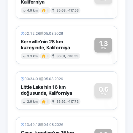
Kaliforniya
0
4.9 km
I
35.68, -117.53
02:12:26
05.08.2026
Kernville'nin 28 km
1.3
kuzeyinde, Kaliforniya
1
MW
3.3 km
I
36.01, -118.39
00:34:01
05.08.2026
Little Lake'nin 16 km
0.6
doğusunda, Kaliforniya
0
MW
2.9 km
I
35.92, -117.73
23:49:18
04.08.2026
Coso Junction'un 15 km