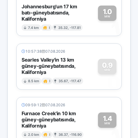
Johannesburg'un 17 km
1.0
batı-güneybatısında,
MW
Kaliforniya
1
7.4 km
I
35.32, -117.81
10:57:38
07.08.2026
Searles Valley'in 13 km
0.9
güney-güneybatısında,
MW
Kaliforniya
0
8.5 km
I
35.67, -117.47
09:59:12
07.08.2026
Furnace Creek'in 10 km
1.4
güney-güneybatısında,
MW
Kaliforniya
1
2.0 km
I
36.37, -116.90