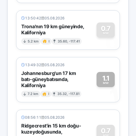
13:50:42
05.08.2026
Trona'nın 19 km güneyinde,
0.7
Kaliforniya
0
MW
5.2 km
I
35.60, -117.41
13:49:32
05.08.2026
Johannesburg'un 17 km
1.1
batı-güneybatısında,
MW
Kaliforniya
1
7.2 km
I
35.32, -117.81
08:56:11
05.08.2026
Ridgecrest'in 15 km doğu-
0.7
kuzeydoğusunda,
MW