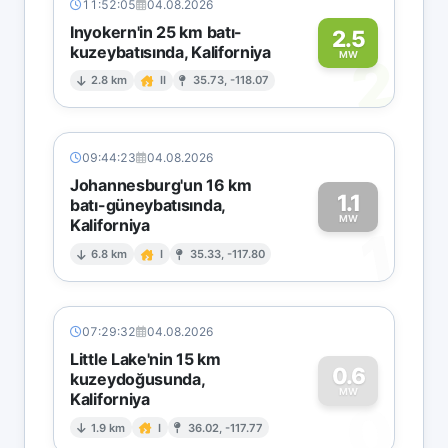
11:52:05
04.08.2026
Inyokern'in 25 km batı-
2.5
kuzeybatısında, Kaliforniya
2
MW
2.8 km
II
35.73, -118.07
09:44:23
04.08.2026
Johannesburg'un 16 km
1.1
batı-güneybatısında,
MW
Kaliforniya
1
6.8 km
I
35.33, -117.80
07:29:32
04.08.2026
Little Lake'nin 15 km
0.6
kuzeydoğusunda,
MW
Kaliforniya
0
1.9 km
I
36.02, -117.77