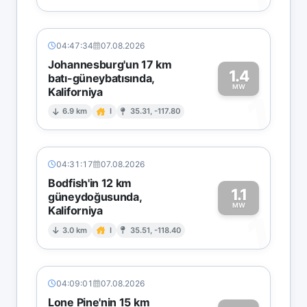
04:47:34
07.08.2026
Johannesburg'un 17 km
1.4
batı-güneybatısında,
MW
Kaliforniya
1
6.9 km
I
35.31, -117.80
04:31:17
07.08.2026
Bodfish'in 12 km
1.1
güneydoğusunda,
MW
Kaliforniya
1
3.0 km
I
35.51, -118.40
04:09:01
07.08.2026
Lone Pine'nin 15 km