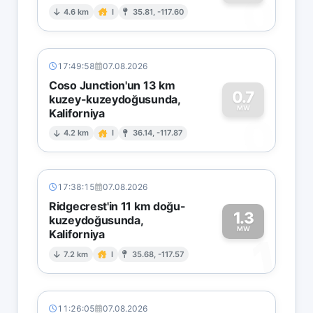
0
4.6 km
I
35.81, -117.60
17:49:58
07.08.2026
Coso Junction'un 13 km
0.7
kuzey-kuzeydoğusunda,
MW
Kaliforniya
0
4.2 km
I
36.14, -117.87
17:38:15
07.08.2026
Ridgecrest'in 11 km doğu-
1.3
kuzeydoğusunda,
MW
Kaliforniya
1
7.2 km
I
35.68, -117.57
11:26:05
07.08.2026