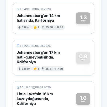
19:49:10
06.08.2026
Johannesburg'un 14 km
1.3
batısında, Kaliforniya
1
MW
5.8 km
I
35.36, -117.79
19:22:38
06.08.2026
Johannesburg'un 17 km
0.9
batı-güneybatısında,
MW
Kaliforniya
0
6.8 km
I
35.31, -117.80
14:10:15
06.08.2026
Little Lake'nin 16 km
1.6
kuzeydoğusunda,
MW
Kaliforniya