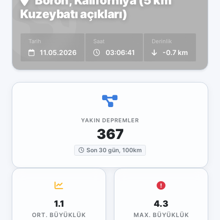
Boron, Kaliforniya (5 km
Kuzeybatı açıkları)
Tarih
Saat
Derinlik
11.05.2026
03:06:41
-0.7 km
YAKIN DEPREMLER
367
Son 30 gün, 100km
1.1
4.3
ORT. BÜYÜKLÜK
MAX. BÜYÜKLÜK