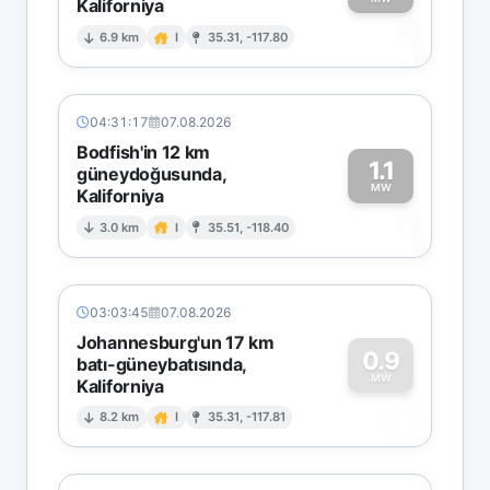
Kaliforniya
1
6.9 km
I
35.31, -117.80
04:31:17
07.08.2026
Bodfish'in 12 km
1.1
güneydoğusunda,
MW
Kaliforniya
1
3.0 km
I
35.51, -118.40
03:03:45
07.08.2026
Johannesburg'un 17 km
0.9
batı-güneybatısında,
MW
Kaliforniya
0
8.2 km
I
35.31, -117.81