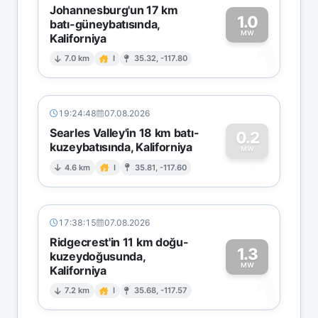
Johannesburg'un 17 km
1.0
batı-güneybatısında,
MW
Kaliforniya
1
7.0 km
I
35.32, -117.80
19:24:48
07.08.2026
Searles Valley'in 18 km batı-
0.2
kuzeybatısında, Kaliforniya
0
MW
4.6 km
I
35.81, -117.60
17:38:15
07.08.2026
Ridgecrest'in 11 km doğu-
1.3
kuzeydoğusunda,
MW
Kaliforniya
1
7.2 km
I
35.68, -117.57