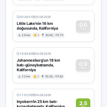
00:34:01
05.08.2026
Little Lake'nin 16 km
0.6
doğusunda, Kaliforniya
0
MW
2.9 km
I
35.92, -117.73
14:49:40
04.08.2026
Johannesburg'un 18 km
0.9
batı-güneybatısında,
MW
Kaliforniya
0
7.2 km
I
35.30, -117.82
11:52:05
04.08.2026
Inyokern'in 25 km batı-
2.5
kuzeybatısında, Kaliforniya