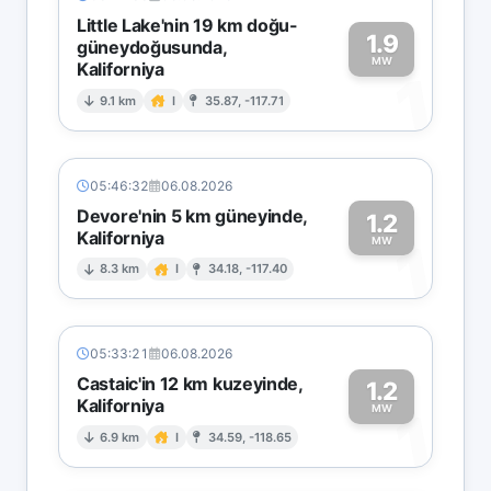
Little Lake'nin 19 km doğu-
1.9
güneydoğusunda,
MW
Kaliforniya
1
9.1 km
I
35.87, -117.71
05:46:32
06.08.2026
Devore'nin 5 km güneyinde,
1.2
Kaliforniya
1
MW
8.3 km
I
34.18, -117.40
05:33:21
06.08.2026
Castaic'in 12 km kuzeyinde,
1.2
Kaliforniya
1
MW
6.9 km
I
34.59, -118.65