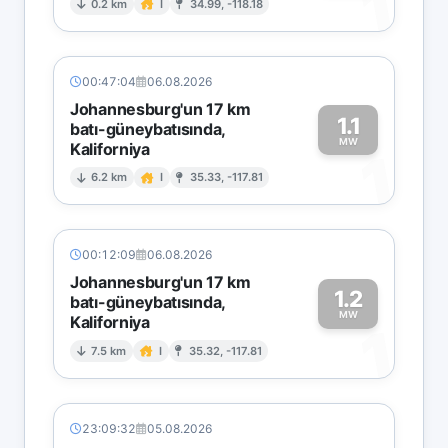
1
0.2 km
I
34.99, -118.18
00:47:04
06.08.2026
Johannesburg'un 17 km
1.1
batı-güneybatısında,
MW
Kaliforniya
1
6.2 km
I
35.33, -117.81
00:12:09
06.08.2026
Johannesburg'un 17 km
1.2
batı-güneybatısında,
MW
Kaliforniya
1
7.5 km
I
35.32, -117.81
23:09:32
05.08.2026