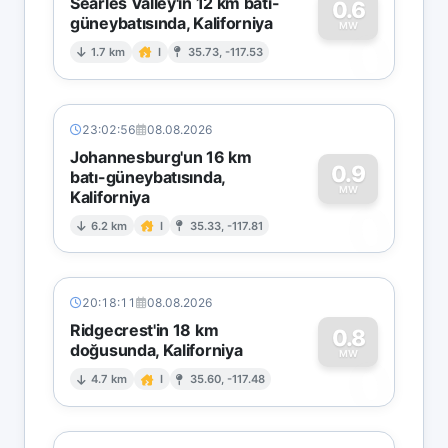
Searles Valley'in 12 km batı-
0.6
güneybatısında, Kaliforniya
0
MW
1.7 km
I
35.73, -117.53
23:02:56
08.08.2026
Johannesburg'un 16 km
0.9
batı-güneybatısında,
MW
Kaliforniya
0
6.2 km
I
35.33, -117.81
20:18:11
08.08.2026
Ridgecrest'in 18 km
0.8
doğusunda, Kaliforniya
0
MW
4.7 km
I
35.60, -117.48