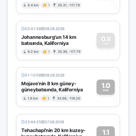
1
6.4 km
I
35.31, -117.79
03:41:58
08.08.2026
Johannesburg'un 14 km
0.8
batısında, Kaliforniya
0
MW
6.2 km
I
35.36, -117.79
01:10:08
08.08.2026
Mojave'nin 8 km güney-
1.0
güneybatısında, Kaliforniya
1
MW
1.9 km
I
34.98, -118.20
23:44:25
07.08.2026
Tehachapi'nin 20 km kuzey-
1.1