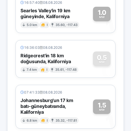
16:57:40
08.08.2026
Searles Valley'in 19 km
1.0
güneyinde, Kaliforniya
1
MW
5.0 km
I
35.60, -117.43
16:36:03
08.08.2026
Ridgecrest'in 18 km
0.5
doğusunda, Kaliforniya
0
MW
7.4 km
I
35.61, -117.48
07:41:33
08.08.2026
Johannesburg'un 17 km
1.5
batı-güneybatısında,
MW
Kaliforniya
1
6.8 km
I
35.32, -117.81