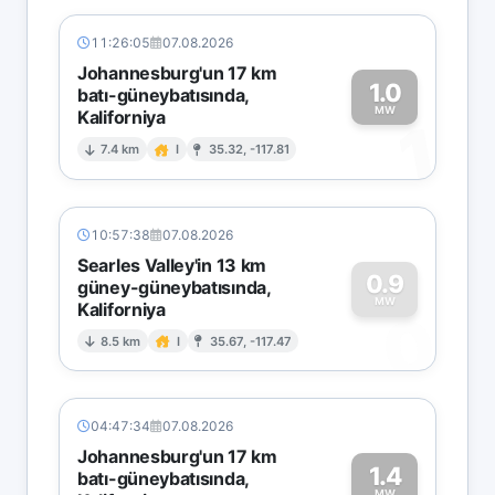
11:26:05
07.08.2026
Johannesburg'un 17 km
1.0
batı-güneybatısında,
MW
Kaliforniya
1
7.4 km
I
35.32, -117.81
10:57:38
07.08.2026
Searles Valley'in 13 km
0.9
güney-güneybatısında,
MW
Kaliforniya
0
8.5 km
I
35.67, -117.47
04:47:34
07.08.2026
Johannesburg'un 17 km
1.4
batı-güneybatısında,
MW