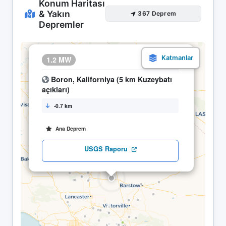
Konum Haritası
& Yakın
367 Deprem
Depremler
×
1.2 MW
11.05 03:06
Boron, Kaliforniya (5 km Kuzeybatı
açıkları)
-0.7 km
Ana Deprem
USGS Raporu