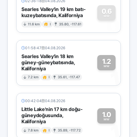
02:36:18
04.08.2026
Searles Valley'in 19 km batı-
0.6
kuzeybatısında, Kaliforniya
0
MW
11.6 km
I
35.80, -117.61
01:58:47
04.08.2026
Searles Valley'in 18 km
1.2
güney-güneybatısında,
MW
Kaliforniya
1
7.2 km
I
35.61, -117.47
00:42:04
04.08.2026
Little Lake'nin 17 km doğu-
1.0
güneydoğusunda,
MW
Kaliforniya
1
7.8 km
I
35.89, -117.72