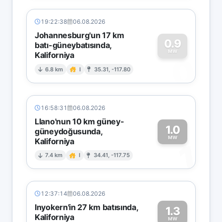
19:22:38
06.08.2026
Johannesburg'un 17 km
0.9
batı-güneybatısında,
MW
Kaliforniya
0
6.8 km
I
35.31, -117.80
16:58:31
06.08.2026
Llano'nun 10 km güney-
1.0
güneydoğusunda,
MW
Kaliforniya
1
7.4 km
I
34.41, -117.75
12:37:14
06.08.2026
Inyokern'in 27 km batısında,
1.3
Kaliforniya
MW