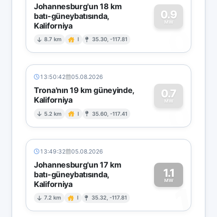
Johannesburg'un 18 km
0.9
batı-güneybatısında,
MW
Kaliforniya
0
8.7 km
I
35.30, -117.81
13:50:42
05.08.2026
Trona'nın 19 km güneyinde,
0.7
Kaliforniya
0
MW
5.2 km
I
35.60, -117.41
13:49:32
05.08.2026
Johannesburg'un 17 km
1.1
batı-güneybatısında,
MW
Kaliforniya
1
7.2 km
I
35.32, -117.81