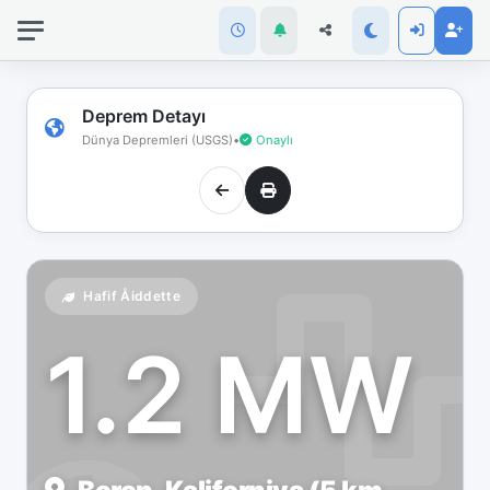
İnternet
bağlantınız
koptu!
Çevrimdışı
Deprem Detayı
moddasınız.
Dünya Depremleri (USGS)
•
Onaylı
Hafif Åiddette
1.2 MW