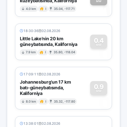
kuzeybatısında, Kaliforniya
1
MW
4.0 km
I
35.04, -117.71
18:30:36
02.08.2026
Little Lake'nin 20 km
0.4
güneybatısında, Kaliforniya
0
MW
7.9 km
I
35.80, -118.04
17:09:11
02.08.2026
Johannesburg'un 17 km
0.9
batı-güneybatısında,
MW
Kaliforniya
0
8.0 km
I
35.32, -117.80
13:38:01
02.08.2026