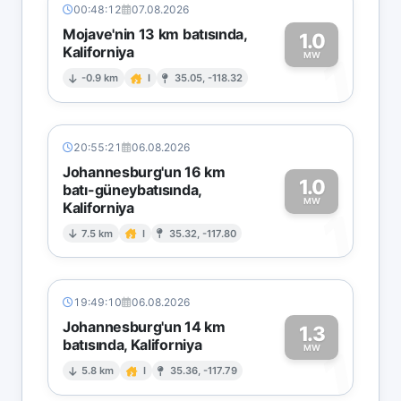
00:48:12
07.08.2026
Mojave'nin 13 km batısında,
1.0
Kaliforniya
1
MW
-0.9 km
I
35.05, -118.32
20:55:21
06.08.2026
Johannesburg'un 16 km
1.0
batı-güneybatısında,
MW
Kaliforniya
1
7.5 km
I
35.32, -117.80
19:49:10
06.08.2026
Johannesburg'un 14 km
1.3
batısında, Kaliforniya
1
MW
5.8 km
I
35.36, -117.79