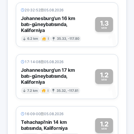
20:32:52
05.08.2026
Johannesburg'un 16 km
1.3
batı-güneybatısında,
MW
Kaliforniya
1
6.2 km
I
35.33, -117.80
17:14:08
05.08.2026
Johannesburg'un 17 km
1.2
batı-güneybatısında,
MW
Kaliforniya
1
7.2 km
I
35.32, -117.81
16:09:00
05.08.2026
Tehachapi'nin 14 km
1.2
batısında, Kaliforniya
MW