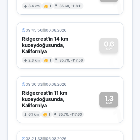
1
8.4 km
I
35.68, -118.11
09:45:50
06.08.2026
Ridgecrest'in 14 km
0.6
kuzeydoğusunda,
MW
Kaliforniya
0
2.3 km
I
35.70, -117.56
09:30:33
06.08.2026
Ridgecrest'in 11 km
1.3
kuzeydoğusunda,
MW
Kaliforniya
1
6.1 km
I
35.70, -117.60
08:21:33
06.08.2026