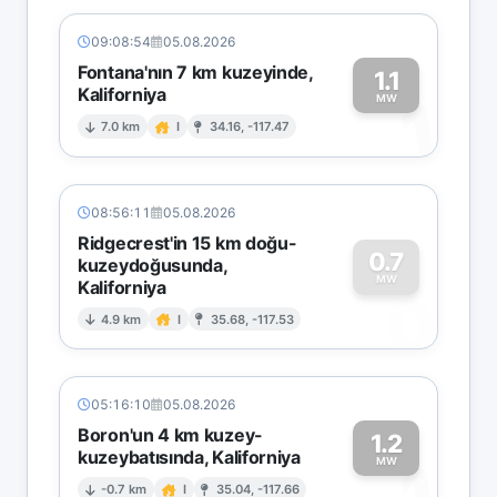
09:08:54
05.08.2026
Fontana'nın 7 km kuzeyinde,
1.1
Kaliforniya
1
MW
7.0 km
I
34.16, -117.47
08:56:11
05.08.2026
Ridgecrest'in 15 km doğu-
0.7
kuzeydoğusunda,
MW
Kaliforniya
0
4.9 km
I
35.68, -117.53
05:16:10
05.08.2026
Boron'un 4 km kuzey-
1.2
kuzeybatısında, Kaliforniya
1
MW
-0.7 km
I
35.04, -117.66