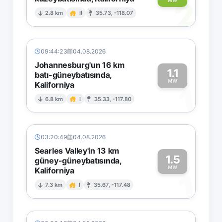
2
MW
2.8 km
II
35.73, -118.07
09:44:23
04.08.2026
Johannesburg'un 16 km
1.1
batı-güneybatısında,
MW
Kaliforniya
1
6.8 km
I
35.33, -117.80
03:20:49
04.08.2026
Searles Valley'in 13 km
1.5
güney-güneybatısında,
MW
Kaliforniya
1
7.3 km
I
35.67, -117.48