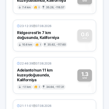
kuzeybatısında, Kaliforniya
1
MW
7.4 km
I
35.28, -118.57
23:12:35
07.08.2026
Ridgecrest'in 7 km
0.6
doğusunda, Kaliforniya
0
MW
10.6 km
I
35.62, -117.60
22:46:39
07.08.2026
Adelanto'nun 11 km
1.3
kuzeydoğusunda,
MW
Kaliforniya
1
-1.1 km
I
34.64, -117.31
21:11:01
07.08.2026