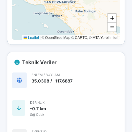
+
−
Leaflet
|
© OpenStreetMap © CARTO, © MTA Yerbilimleri
Teknik Veriler
ENLEM / BOYLAM
35.0308 / -117.6887
DERINLIK
-0.7 km
Sığ Odak
EVENT ID