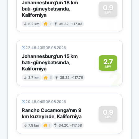
Johannesburg'un 18 km
0.9
batı-güneybatısında,
MW
Kaliforniya
0
6.2 km
I
35.32, -117.83
22:46:43
05.08.2026
Johannesburg'un 15 km
2.7
batı-güneybatısında,
MW
Kaliforniya
2
3.7 km
II
35.32, -117.79
20:48:04
05.08.2026
Rancho Cucamonga'nın 9
0.9
km kuzeyinde, Kaliforniya
0
MW
7.8 km
I
34.20, -117.58