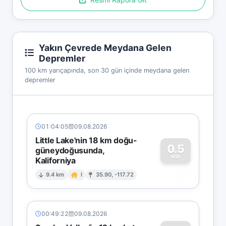
Yakın Çevrede Meydana Gelen
Depremler
100 km yarıçapında, son 30 gün içinde meydana gelen
depremler
01:04:05
09.08.2026
Little Lake'nin 18 km doğu-
0.5
güneydoğusunda,
MW
Kaliforniya
0
9.4 km
I
35.90, -117.72
00:49:22
09.08.2026