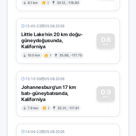
1
6.1 km
I
35.12, -118.60
15:45:33
05.08.2026
Little Lake'nin 20 km doğu-
0.6
güneydoğusunda,
MW
Kaliforniya
0
10.0 km
I
35.86, -117.70
15:10:39
05.08.2026
Johannesburg'un 17 km
0.9
batı-güneybatısında,
MW
Kaliforniya
0
7.9 km
I
35.31, -117.81
14:04:22
05.08.2026