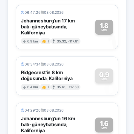
06:47:26
08.08.2026
Johannesburg'un 17 km
1.8
batı-güneybatısında,
MW
Kaliforniya
1
6.9 km
I
35.32, -117.81
06:34:34
08.08.2026
Ridgecrest'in 8 km
0.9
doğusunda, Kaliforniya
0
MW
6.4 km
I
35.61, -117.59
04:29:26
08.08.2026
Johannesburg'un 16 km
1.6
batı-güneybatısında,
MW
Kaliforniya