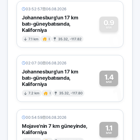
03:52:57
06.08.2026
Johannesburg'un 17 km
0.9
batı-güneybatısında,
MW
Kaliforniya
0
7.1 km
I
35.32, -117.82
02:07:30
06.08.2026
Johannesburg'un 17 km
1.4
batı-güneybatısında,
MW
Kaliforniya
1
7.2 km
I
35.32, -117.80
00:54:59
06.08.2026
Mojave'nin 7 km güneyinde,
1.1
Kaliforniya
MW