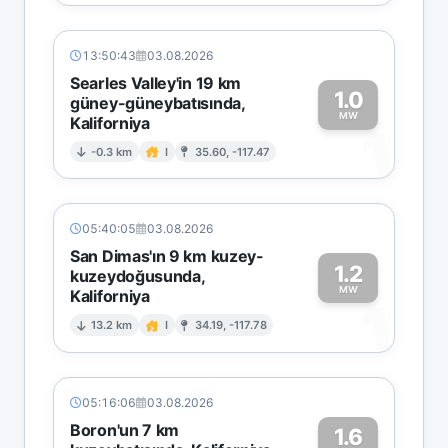
13:50:43
03.08.2026
Searles Valley'in 19 km
1.0
güney-güneybatısında,
MW
Kaliforniya
1
-0.3 km
I
35.60, -117.47
05:40:05
03.08.2026
San Dimas'ın 9 km kuzey-
1.2
kuzeydoğusunda,
MW
Kaliforniya
1
13.2 km
I
34.19, -117.78
05:16:06
03.08.2026
Boron'un 7 km
1.6