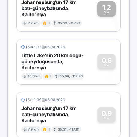
Johannesburg'un 17 km
1.2
batı-güneybatısında,
MW
Kaliforniya
1
7.2 km
I
35.32, -117.81
15:45:33
05.08.2026
Little Lake'nin 20 km doğu-
0.6
güneydoğusunda,
MW
Kaliforniya
0
10.0 km
I
35.86, -117.70
15:10:39
05.08.2026
Johannesburg'un 17 km
0.9
batı-güneybatısında,
MW
Kaliforniya
0
7.9 km
I
35.31, -117.81