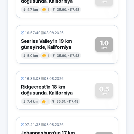
doğusunda, Kaliforniya
0
MW
4.7 km
I
35.60, -117.48
16:57:40
08.08.2026
Searles Valley'in 19 km
1.0
güneyinde, Kaliforniya
1
MW
5.0 km
I
35.60, -117.43
16:36:03
08.08.2026
Ridgecrest'in 18 km
0.5
doğusunda, Kaliforniya
0
MW
7.4 km
I
35.61, -117.48
07:41:33
08.08.2026
Johannesburg'un 17 km