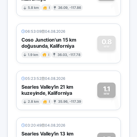
1
5.8 km
I
36.09, -117.86
06:53:09
04.08.2026
Coso Junction'un 15 km
0.8
doğusunda, Kaliforniya
0
MW
1.9 km
I
36.03, -117.78
05:23:52
04.08.2026
Searles Valley'in 21 km
1.1
kuzeyinde, Kaliforniya
1
MW
2.8 km
I
35.96, -117.39
03:20:49
04.08.2026
Searles Valley'in 13 km