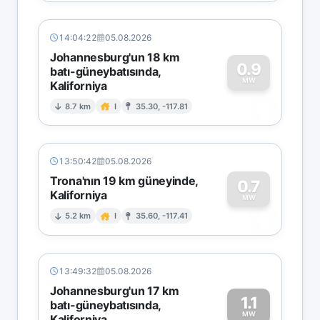
14:04:22
05.08.2026
Johannesburg'un 18 km
0.9
batı-güneybatısında,
MW
Kaliforniya
0
8.7 km
I
35.30, -117.81
13:50:42
05.08.2026
Trona'nın 19 km güneyinde,
0.7
Kaliforniya
0
MW
5.2 km
I
35.60, -117.41
13:49:32
05.08.2026
Johannesburg'un 17 km
1.1
batı-güneybatısında,
MW
Kaliforniya