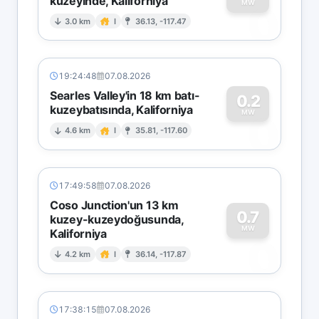
kuzeyinde, Kaliforniya
0
MW
3.0 km
I
36.13, -117.47
19:24:48
07.08.2026
Searles Valley'in 18 km batı-
0.2
kuzeybatısında, Kaliforniya
0
MW
4.6 km
I
35.81, -117.60
17:49:58
07.08.2026
Coso Junction'un 13 km
0.7
kuzey-kuzeydoğusunda,
MW
Kaliforniya
0
4.2 km
I
36.14, -117.87
17:38:15
07.08.2026