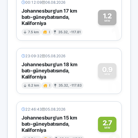
00:12:09
06.08.2026
Johannesburg'un 17 km
1.2
batı-güneybatısında,
MW
Kaliforniya
1
7.5 km
I
35.32, -117.81
23:09:32
05.08.2026
Johannesburg'un 18 km
0.9
batı-güneybatısında,
MW
Kaliforniya
0
6.2 km
I
35.32, -117.83
22:46:43
05.08.2026
Johannesburg'un 15 km
2.7
batı-güneybatısında,
MW
Kaliforniya