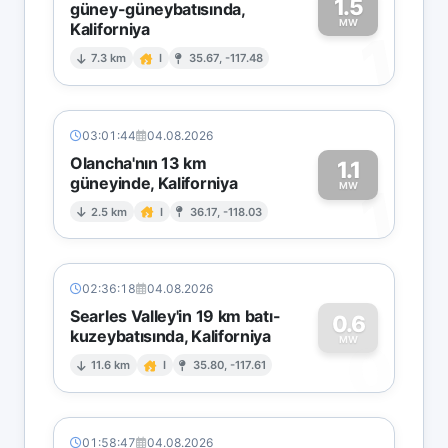
1.5
güney-güneybatısında,
MW
Kaliforniya
1
7.3 km
I
35.67, -117.48
03:01:44
04.08.2026
Olancha'nın 13 km
1.1
güneyinde, Kaliforniya
1
MW
2.5 km
I
36.17, -118.03
02:36:18
04.08.2026
Searles Valley'in 19 km batı-
0.6
kuzeybatısında, Kaliforniya
0
MW
11.6 km
I
35.80, -117.61
01:58:47
04.08.2026