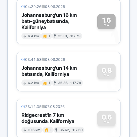
04:29:26
08.08.2026
Johannesburg'un 16 km
1.6
batı-güneybatısında,
MW
Kaliforniya
1
6.4 km
I
35.31, -117.79
03:41:58
08.08.2026
Johannesburg'un 14 km
0.8
batısında, Kaliforniya
0
MW
6.2 km
I
35.36, -117.79
23:12:35
07.08.2026
Ridgecrest'in 7 km
0.6
doğusunda, Kaliforniya
0
MW
10.6 km
I
35.62, -117.60