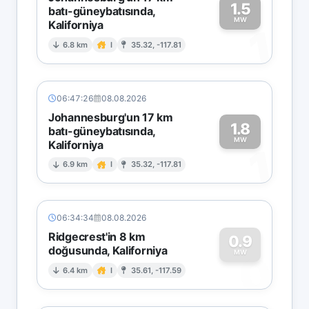
1.5
batı-güneybatısında,
MW
Kaliforniya
1
6.8 km
I
35.32, -117.81
06:47:26
08.08.2026
Johannesburg'un 17 km
1.8
batı-güneybatısında,
MW
Kaliforniya
1
6.9 km
I
35.32, -117.81
06:34:34
08.08.2026
Ridgecrest'in 8 km
0.9
doğusunda, Kaliforniya
0
MW
6.4 km
I
35.61, -117.59