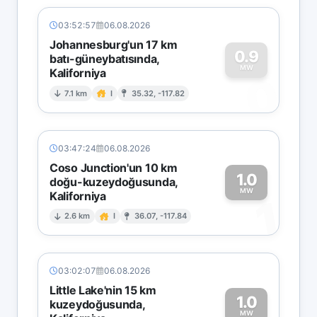
03:52:57
06.08.2026
Johannesburg'un 17 km
0.9
batı-güneybatısında,
MW
Kaliforniya
0
7.1 km
I
35.32, -117.82
03:47:24
06.08.2026
Coso Junction'un 10 km
1.0
doğu-kuzeydoğusunda,
MW
Kaliforniya
1
2.6 km
I
36.07, -117.84
03:02:07
06.08.2026
Little Lake'nin 15 km
1.0
kuzeydoğusunda,
MW