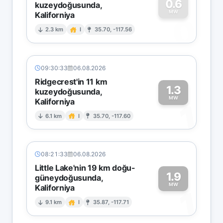
0.6
kuzeydoğusunda,
MW
Kaliforniya
0
2.3 km
I
35.70, -117.56
09:30:33
06.08.2026
Ridgecrest'in 11 km
1.3
kuzeydoğusunda,
MW
Kaliforniya
1
6.1 km
I
35.70, -117.60
08:21:33
06.08.2026
Little Lake'nin 19 km doğu-
1.9
güneydoğusunda,
MW
Kaliforniya
1
9.1 km
I
35.87, -117.71