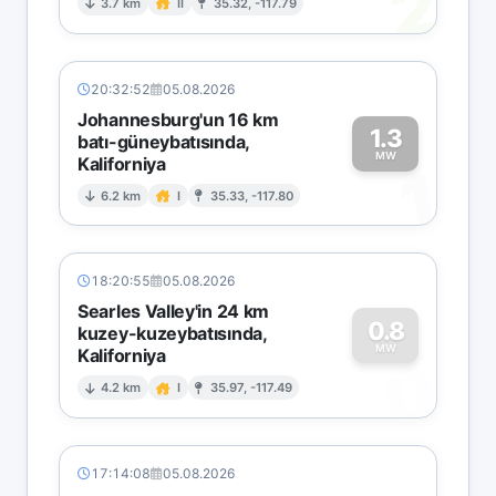
2
3.7 km
II
35.32, -117.79
20:32:52
05.08.2026
Johannesburg'un 16 km
1.3
batı-güneybatısında,
MW
Kaliforniya
1
6.2 km
I
35.33, -117.80
18:20:55
05.08.2026
Searles Valley'in 24 km
0.8
kuzey-kuzeybatısında,
MW
Kaliforniya
0
4.2 km
I
35.97, -117.49
17:14:08
05.08.2026