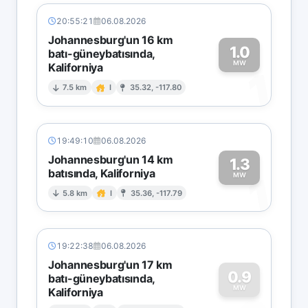
20:55:21
06.08.2026
Johannesburg'un 16 km
1.0
batı-güneybatısında,
MW
Kaliforniya
1
7.5 km
I
35.32, -117.80
19:49:10
06.08.2026
Johannesburg'un 14 km
1.3
batısında, Kaliforniya
1
MW
5.8 km
I
35.36, -117.79
19:22:38
06.08.2026
Johannesburg'un 17 km
0.9
batı-güneybatısında,
MW
Kaliforniya