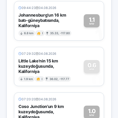
09:44:23
04.08.2026
Johannesburg'un 16 km
1.1
batı-güneybatısında,
MW
Kaliforniya
1
6.8 km
I
35.33, -117.80
07:29:32
04.08.2026
Little Lake'nin 15 km
0.6
kuzeydoğusunda,
MW
Kaliforniya
0
1.9 km
I
36.02, -117.77
07:20:20
04.08.2026
Coso Junction'un 9 km
1.0
kuzeydoğusunda,
MW
Kaliforniya