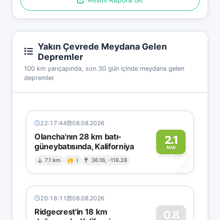
Yakın Çevrede Meydana Gelen
Depremler
100 km yarıçapında, son 30 gün içinde meydana gelen
depremler
22:17:44
08.08.2026
Olancha'nın 28 km batı-
2.1
güneybatısında, Kaliforniya
2
MW
7.1 km
I
36.16, -118.28
20:18:11
08.08.2026
Ridgecrest'in 18 km
0.8