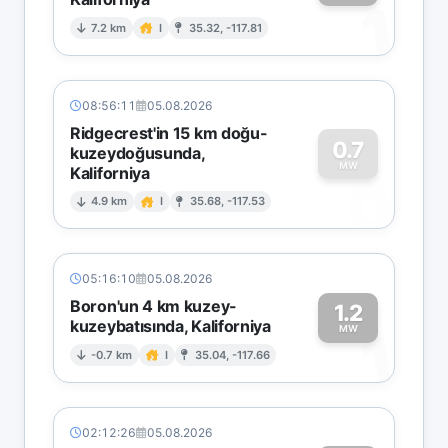
1
7.2 km
I
35.32, -117.81
08:56:11
05.08.2026
Ridgecrest'in 15 km doğu-
0.7
kuzeydoğusunda,
MW
Kaliforniya
0
4.9 km
I
35.68, -117.53
05:16:10
05.08.2026
Boron'un 4 km kuzey-
1.2
kuzeybatısında, Kaliforniya
1
MW
-0.7 km
I
35.04, -117.66
02:12:26
05.08.2026