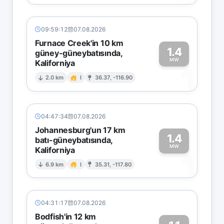
09:59:12
07.08.2026
Furnace Creek'in 10 km
1.4
güney-güneybatısında,
MW
Kaliforniya
1
2.0 km
I
36.37, -116.90
04:47:34
07.08.2026
Johannesburg'un 17 km
1.4
batı-güneybatısında,
MW
Kaliforniya
1
6.9 km
I
35.31, -117.80
04:31:17
07.08.2026
Bodfish'in 12 km