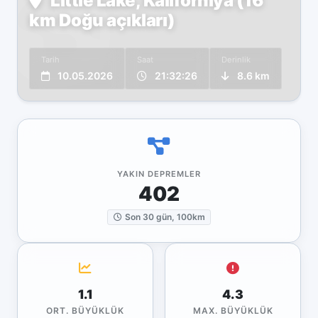
Little Lake, Kaliforniya (16
km Doğu açıkları)
Tarih
Saat
Derinlik
10.05.2026
21:32:26
8.6 km
YAKIN DEPREMLER
402
Son 30 gün, 100km
1.1
4.3
ORT. BÜYÜKLÜK
MAX. BÜYÜKLÜK