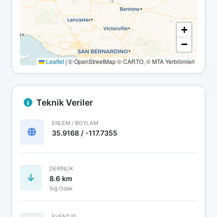
+
−
Leaflet
|
© OpenStreetMap © CARTO, © MTA Yerbilimleri
Teknik Veriler
ENLEM / BOYLAM
35.9168 / -117.7355
DERINLIK
8.6 km
Sığ Odak
EVENT ID