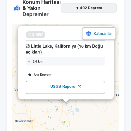
Konum Haritası
& Yakın
402 Deprem
Depremler
×
0.3 MW
10.05 21:32
Little Lake, Kaliforniya (16 km Doğu
açıkları)
8.6 km
Ana Deprem
USGS Raporu