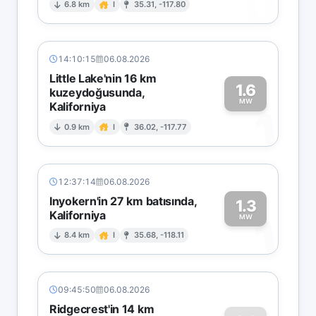
0
6.8 km
I
35.31, -117.80
14:10:15
06.08.2026
Little Lake'nin 16 km
1.6
kuzeydoğusunda,
MW
Kaliforniya
1
0.9 km
I
36.02, -117.77
12:37:14
06.08.2026
Inyokern'in 27 km batısında,
1.3
Kaliforniya
1
MW
8.4 km
I
35.68, -118.11
09:45:50
06.08.2026
Ridgecrest'in 14 km