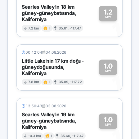
Searles Valley'in 18 km
1.2
güney-güneybatısında,
MW
Kaliforniya
1
7.2 km
I
35.61, -117.47
00:42:04
04.08.2026
Little Lake'nin 17 km doğu-
1.0
güneydoğusunda,
MW
Kaliforniya
1
7.8 km
I
35.89, -117.72
13:50:43
03.08.2026
Searles Valley'in 19 km
1.0
güney-güneybatısında,
MW
Kaliforniya
1
-0.3 km
I
35.60, -117.47