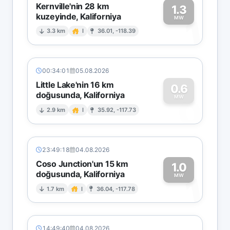
Kernville'nin 28 km
1.3
kuzeyinde, Kaliforniya
1
MW
3.3 km
I
36.01, -118.39
00:34:01
05.08.2026
Little Lake'nin 16 km
0.6
doğusunda, Kaliforniya
0
MW
2.9 km
I
35.92, -117.73
23:49:18
04.08.2026
Coso Junction'un 15 km
1.0
doğusunda, Kaliforniya
1
MW
1.7 km
I
36.04, -117.78
14:49:40
04.08.2026