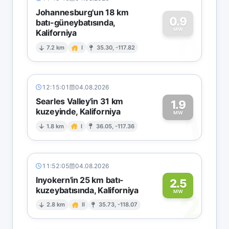
Johannesburg'un 18 km
0.9
batı-güneybatısında,
MW
Kaliforniya
0
7.2 km
I
35.30, -117.82
12:15:01
04.08.2026
Searles Valley'in 31 km
1.9
kuzeyinde, Kaliforniya
1
MW
1.8 km
I
36.05, -117.36
11:52:05
04.08.2026
Inyokern'in 25 km batı-
2.5
kuzeybatısında, Kaliforniya
2
MW
2.8 km
II
35.73, -118.07