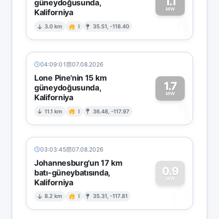
1.1
güneydoğusunda,
MW
Kaliforniya
1
3.0 km
I
35.51, -118.40
04:09:01
07.08.2026
Lone Pine'nin 15 km
1.7
güneydoğusunda,
MW
Kaliforniya
1
11.1 km
I
36.48, -117.97
03:03:45
07.08.2026
Johannesburg'un 17 km
0.9
batı-güneybatısında,
MW
Kaliforniya
0
8.2 km
I
35.31, -117.81