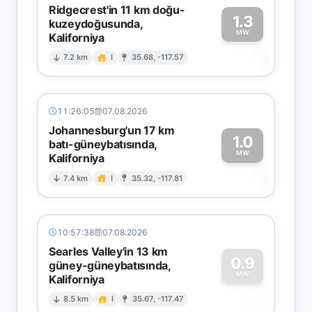
Ridgecrest'in 11 km doğu-
1.3
kuzeydoğusunda,
MW
Kaliforniya
1
7.2 km
I
35.68, -117.57
11:26:05
07.08.2026
Johannesburg'un 17 km
1.0
batı-güneybatısında,
MW
Kaliforniya
1
7.4 km
I
35.32, -117.81
10:57:38
07.08.2026
Searles Valley'in 13 km
0.9
güney-güneybatısında,
MW
Kaliforniya
0
8.5 km
I
35.67, -117.47