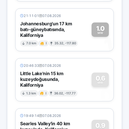
21:11:01
07.08.2026
Johannesburg'un 17 km
1.0
batı-güneybatısında,
MW
Kaliforniya
1
7.0 km
I
35.32, -117.80
20:46:33
07.08.2026
Little Lake'nin 15 km
0.6
kuzeydoğusunda,
MW
Kaliforniya
0
1.3 km
I
36.02, -117.77
19:49:14
07.08.2026
Searles Valley'in 40 km
0.9