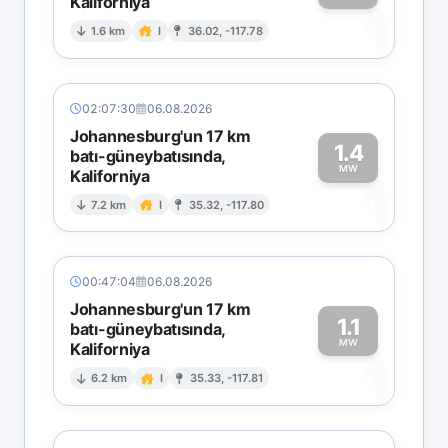
Kaliforniya
1
1.6 km
I
36.02, -117.78
02:07:30
06.08.2026
Johannesburg'un 17 km
1.4
batı-güneybatısında,
MW
Kaliforniya
1
7.2 km
I
35.32, -117.80
00:47:04
06.08.2026
Johannesburg'un 17 km
1.1
batı-güneybatısında,
MW
Kaliforniya
1
6.2 km
I
35.33, -117.81