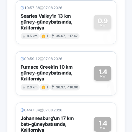
10:57:38
07.08.2026
Searles Valley'in 13 km
0.9
güney-güneybatısında,
MW
Kaliforniya
0
8.5 km
I
35.67, -117.47
09:59:12
07.08.2026
Furnace Creek'in 10 km
1.4
güney-güneybatısında,
MW
Kaliforniya
1
2.0 km
I
36.37, -116.90
04:47:34
07.08.2026
Johannesburg'un 17 km
1.4
batı-güneybatısında,
MW
Kaliforniya