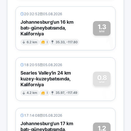
20:32:52
05.08.2026
Johannesburg'un 16 km
1.3
batı-güneybatısında,
MW
Kaliforniya
1
6.2 km
I
35.33, -117.80
18:20:55
05.08.2026
Searles Valley'in 24 km
0.8
kuzey-kuzeybatısında,
MW
Kaliforniya
0
4.2 km
I
35.97, -117.49
17:14:08
05.08.2026
Johannesburg'un 17 km
1.2
batı-güneybatısında,