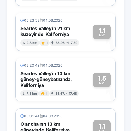
05:23:52
04.08.2026
Searles Valley'in 21 km
1.1
kuzeyinde, Kaliforniya
1
MW
2.8 km
I
35.96, -117.39
03:20:49
04.08.2026
Searles Valley'in 13 km
1.5
güney-güneybatısında,
MW
Kaliforniya
1
7.3 km
I
35.67, -117.48
03:01:44
04.08.2026
Olancha'nın 13 km
1.1
güneyinde, Kaliforniya
MW