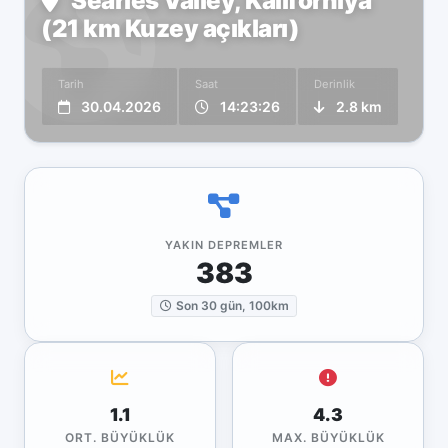
Searles Valley, Kaliforniya
(21 km Kuzey açıkları)
Tarih
Saat
Derinlik
30.04.2026
14:23:26
2.8 km
YAKIN DEPREMLER
383
Son 30 gün, 100km
1.1
4.3
ORT. BÜYÜKLÜK
MAX. BÜYÜKLÜK