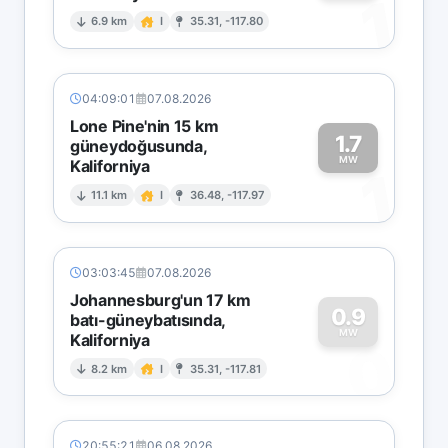
1
6.9 km
I
35.31, -117.80
04:09:01
07.08.2026
Lone Pine'nin 15 km
1.7
güneydoğusunda,
MW
Kaliforniya
1
11.1 km
I
36.48, -117.97
03:03:45
07.08.2026
Johannesburg'un 17 km
0.9
batı-güneybatısında,
MW
Kaliforniya
0
8.2 km
I
35.31, -117.81
20:55:21
06.08.2026