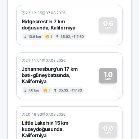
23:12:35
07.08.2026
Ridgecrest'in 7 km
0.6
doğusunda, Kaliforniya
0
MW
10.6 km
I
35.62, -117.60
21:11:01
07.08.2026
Johannesburg'un 17 km
1.0
batı-güneybatısında,
MW
Kaliforniya
1
7.0 km
I
35.32, -117.80
20:46:33
07.08.2026
Little Lake'nin 15 km
0.6
kuzeydoğusunda,
MW
Kaliforniya