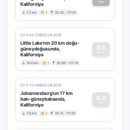
MW
Kaliforniya
1
7.2 km
I
35.32, -117.81
15:45:33
05.08.2026
Little Lake'nin 20 km doğu-
0.6
güneydoğusunda,
MW
Kaliforniya
0
10.0 km
I
35.86, -117.70
15:10:39
05.08.2026
Johannesburg'un 17 km
0.9
batı-güneybatısında,
MW
Kaliforniya
0
7.9 km
I
35.31, -117.81