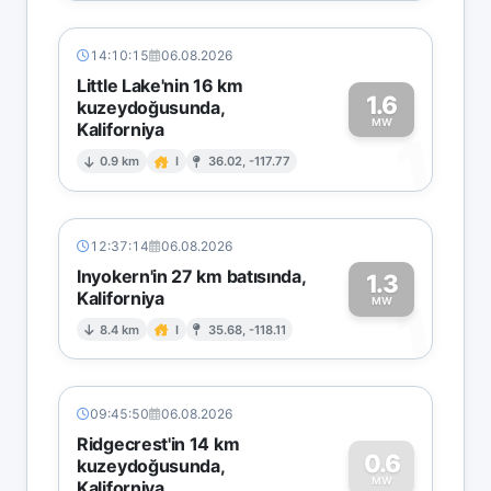
14:10:15
06.08.2026
Little Lake'nin 16 km
1.6
kuzeydoğusunda,
MW
Kaliforniya
1
0.9 km
I
36.02, -117.77
12:37:14
06.08.2026
Inyokern'in 27 km batısında,
1.3
Kaliforniya
1
MW
8.4 km
I
35.68, -118.11
09:45:50
06.08.2026
Ridgecrest'in 14 km
0.6
kuzeydoğusunda,
MW
Kaliforniya