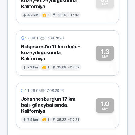
kuzey-kuzeydoğusunda,
MW
Kaliforniya
0
4.2 km
I
36.14, -117.87
17:38:15
07.08.2026
Ridgecrest'in 11 km doğu-
1.3
kuzeydoğusunda,
MW
Kaliforniya
1
7.2 km
I
35.68, -117.57
11:26:05
07.08.2026
Johannesburg'un 17 km
1.0
batı-güneybatısında,
MW
Kaliforniya
1
7.4 km
I
35.32, -117.81