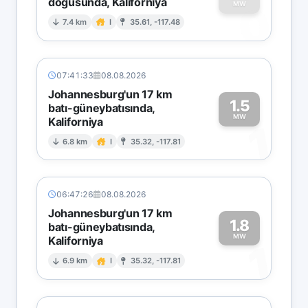
doğusunda, Kaliforniya
0
MW
7.4 km
I
35.61, -117.48
07:41:33
08.08.2026
Johannesburg'un 17 km
1.5
batı-güneybatısında,
MW
Kaliforniya
1
6.8 km
I
35.32, -117.81
06:47:26
08.08.2026
Johannesburg'un 17 km
1.8
batı-güneybatısında,
MW
Kaliforniya
1
6.9 km
I
35.32, -117.81