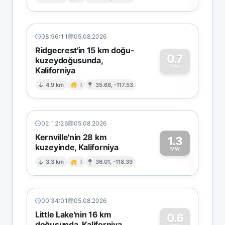
1
08:56:11
05.08.2026
Ridgecrest'in 15 km doğu-
0.7
kuzeydoğusunda,
MW
Kaliforniya
0
4.9 km
I
35.68, -117.53
02:12:26
05.08.2026
Kernville'nin 28 km
1.3
kuzeyinde, Kaliforniya
1
MW
3.3 km
I
36.01, -118.39
00:34:01
05.08.2026
Little Lake'nin 16 km
0.6
doğusunda, Kaliforniya