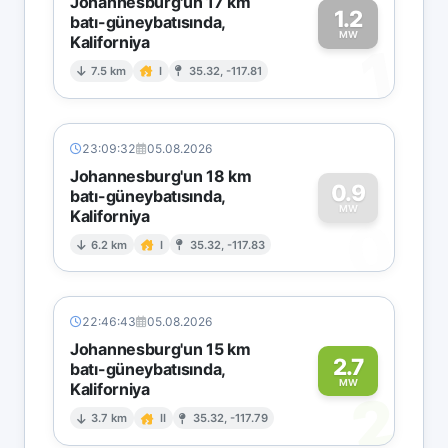
Johannesburg'un 17 km
1.2
batı-güneybatısında,
MW
Kaliforniya
1
7.5 km
I
35.32, -117.81
23:09:32
05.08.2026
Johannesburg'un 18 km
0.9
batı-güneybatısında,
MW
Kaliforniya
0
6.2 km
I
35.32, -117.83
22:46:43
05.08.2026
Johannesburg'un 15 km
2.7
batı-güneybatısında,
MW
Kaliforniya
2
3.7 km
II
35.32, -117.79