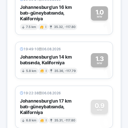
Johannesburg'un 16 km
1.0
batı-güneybatısında,
MW
Kaliforniya
1
7.5 km
I
35.32, -117.80
19:49:10
06.08.2026
Johannesburg'un 14 km
1.3
batısında, Kaliforniya
1
MW
5.8 km
I
35.36, -117.79
19:22:38
06.08.2026
Johannesburg'un 17 km
0.9
batı-güneybatısında,
MW
Kaliforniya
0
6.8 km
I
35.31, -117.80