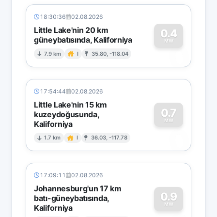
18:30:36
02.08.2026
Little Lake'nin 20 km
0.4
güneybatısında, Kaliforniya
0
MW
7.9 km
I
35.80, -118.04
17:54:44
02.08.2026
Little Lake'nin 15 km
0.7
kuzeydoğusunda,
MW
Kaliforniya
0
1.7 km
I
36.03, -117.78
17:09:11
02.08.2026
Johannesburg'un 17 km
0.9
batı-güneybatısında,
MW
Kaliforniya