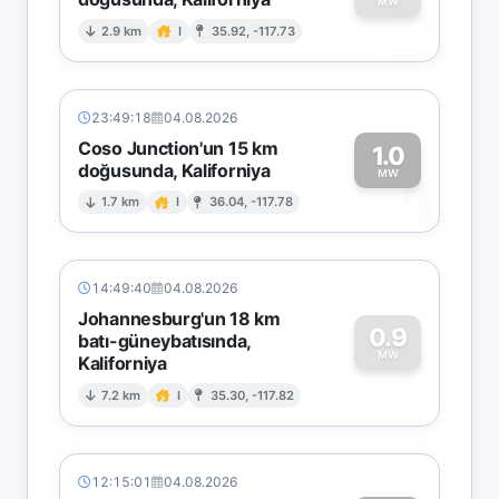
0
MW
2.9 km
I
35.92, -117.73
23:49:18
04.08.2026
Coso Junction'un 15 km
1.0
doğusunda, Kaliforniya
1
MW
1.7 km
I
36.04, -117.78
14:49:40
04.08.2026
Johannesburg'un 18 km
0.9
batı-güneybatısında,
MW
Kaliforniya
0
7.2 km
I
35.30, -117.82
12:15:01
04.08.2026