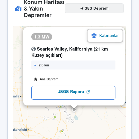
Konum Haritası
& Yakın
383 Deprem
Depremler
×
1.3 MW
30.04 14:23
Searles Valley, Kaliforniya (21 km
Kuzey açıkları)
2.8 km
Ana Deprem
USGS Raporu