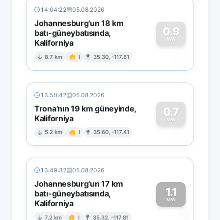
14:04:22
05.08.2026
Johannesburg'un 18 km
0.9
batı-güneybatısında,
MW
Kaliforniya
0
8.7 km
I
35.30, -117.81
13:50:42
05.08.2026
Trona'nın 19 km güneyinde,
0.7
Kaliforniya
0
MW
5.2 km
I
35.60, -117.41
13:49:32
05.08.2026
Johannesburg'un 17 km
1.1
batı-güneybatısında,
MW
Kaliforniya
7.2 km
I
35.32, -117.81