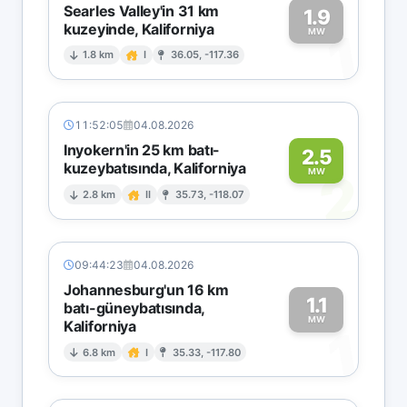
Searles Valley'in 31 km
1.9
kuzeyinde, Kaliforniya
1
MW
1.8 km
I
36.05, -117.36
11:52:05
04.08.2026
Inyokern'in 25 km batı-
2.5
kuzeybatısında, Kaliforniya
2
MW
2.8 km
II
35.73, -118.07
09:44:23
04.08.2026
Johannesburg'un 16 km
1.1
batı-güneybatısında,
MW
Kaliforniya
1
6.8 km
I
35.33, -117.80