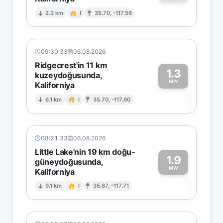
0
2.3 km
I
35.70, -117.56
09:30:33
06.08.2026
Ridgecrest'in 11 km
1.3
kuzeydoğusunda,
MW
Kaliforniya
1
6.1 km
I
35.70, -117.60
08:21:33
06.08.2026
Little Lake'nin 19 km doğu-
1.9
güneydoğusunda,
MW
Kaliforniya
1
9.1 km
I
35.87, -117.71