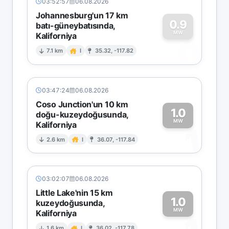
03:52:57
06.08.2026
Johannesburg'un 17 km
0.9
batı-güneybatısında,
MW
Kaliforniya
0
7.1 km
I
35.32, -117.82
03:47:24
06.08.2026
Coso Junction'un 10 km
1.0
doğu-kuzeydoğusunda,
MW
Kaliforniya
1
2.6 km
I
36.07, -117.84
03:02:07
06.08.2026
Little Lake'nin 15 km
1.0
kuzeydoğusunda,
MW
Kaliforniya
1.6 km
I
36.02, -117.78