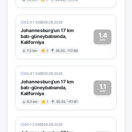
1
02:07:30
06.08.2026
Johannesburg'un 17 km
1.4
batı-güneybatısında,
MW
Kaliforniya
1
7.2 km
I
35.32, -117.80
00:47:04
06.08.2026
Johannesburg'un 17 km
1.1
batı-güneybatısında,
MW
Kaliforniya
1
6.2 km
I
35.33, -117.81
00:12:09
06.08.2026