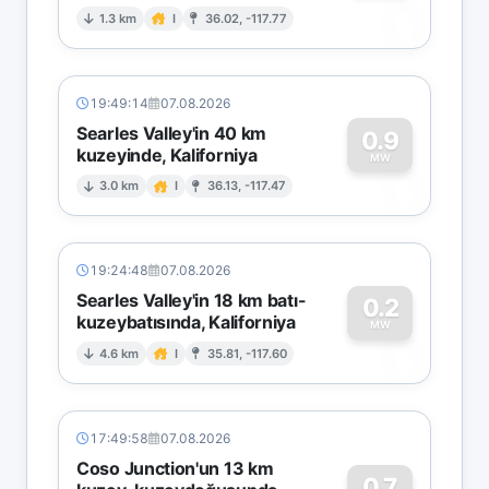
0
1.3 km
I
36.02, -117.77
19:49:14
07.08.2026
Searles Valley'in 40 km
0.9
kuzeyinde, Kaliforniya
0
MW
3.0 km
I
36.13, -117.47
19:24:48
07.08.2026
Searles Valley'in 18 km batı-
0.2
kuzeybatısında, Kaliforniya
0
MW
4.6 km
I
35.81, -117.60
17:49:58
07.08.2026
Coso Junction'un 13 km
0.7