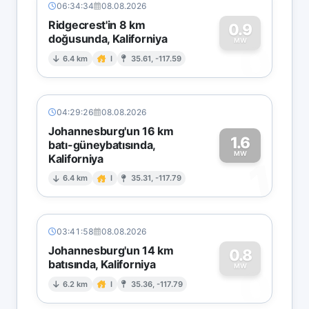
06:34:34
08.08.2026
Ridgecrest'in 8 km
0.9
doğusunda, Kaliforniya
0
MW
6.4 km
I
35.61, -117.59
04:29:26
08.08.2026
Johannesburg'un 16 km
1.6
batı-güneybatısında,
MW
Kaliforniya
1
6.4 km
I
35.31, -117.79
03:41:58
08.08.2026
Johannesburg'un 14 km
0.8
batısında, Kaliforniya
0
MW
6.2 km
I
35.36, -117.79