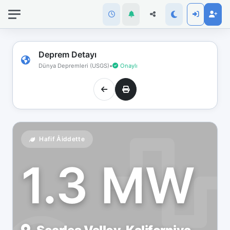
İnternet
bağlantınız
koptu!
Çevrimdışı
Deprem Detayı
moddasınız.
Dünya Depremleri (USGS)
•
Onaylı
Hafif Åiddette
1.3 MW