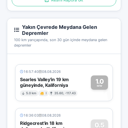
Yakın Çevrede Meydana Gelen
Depremler
100 km yarıçapında, son 30 gün içinde meydana gelen
depremler
16:57:40
08.08.2026
Searles Valley'in 19 km
1.0
güneyinde, Kaliforniya
1
MW
5.0 km
I
35.60, -117.43
16:36:03
08.08.2026
Ridgecrest'in 18 km
0.5