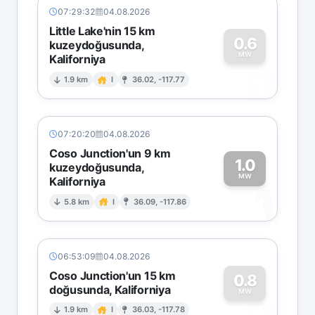
07:29:32
04.08.2026
Little Lake'nin 15 km
0.6
kuzeydoğusunda,
MW
Kaliforniya
0
1.9 km
I
36.02, -117.77
07:20:20
04.08.2026
Coso Junction'un 9 km
1.0
kuzeydoğusunda,
MW
Kaliforniya
1
5.8 km
I
36.09, -117.86
06:53:09
04.08.2026
Coso Junction'un 15 km
0.8
doğusunda, Kaliforniya
0
MW
1.9 km
I
36.03, -117.78