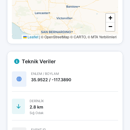
+
−
Leaflet
|
© OpenStreetMap © CARTO, © MTA Yerbilimleri
Teknik Veriler
ENLEM / BOYLAM
35.9522 / -117.3890
DERINLIK
2.8 km
Sığ Odak
EVENT ID