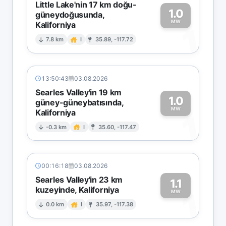
Little Lake'nin 17 km doğu-
1.0
güneydoğusunda,
MW
Kaliforniya
1
7.8 km
I
35.89, -117.72
13:50:43
03.08.2026
Searles Valley'in 19 km
1.0
güney-güneybatısında,
MW
Kaliforniya
1
-0.3 km
I
35.60, -117.47
00:16:18
03.08.2026
Searles Valley'in 23 km
1.1
kuzeyinde, Kaliforniya
1
MW
0.0 km
I
35.97, -117.38