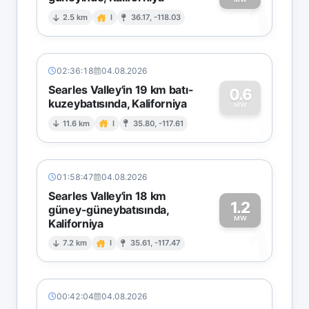
1
2.5 km
I
36.17, -118.03
02:36:18
04.08.2026
Searles Valley'in 19 km batı-
0.6
kuzeybatısında, Kaliforniya
0
MW
11.6 km
I
35.80, -117.61
01:58:47
04.08.2026
Searles Valley'in 18 km
1.2
güney-güneybatısında,
MW
Kaliforniya
1
7.2 km
I
35.61, -117.47
00:42:04
04.08.2026