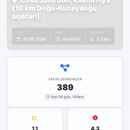
Coso Junction, Kaliforniya
(10 km Doğu-Kuzeydoğu
açıkları)
Tarih
Saat
Derinlik
01.05.2026
03:43:10
2.7 km
YAKIN DEPREMLER
389
Son 30 gün, 100km
1.1
4.3