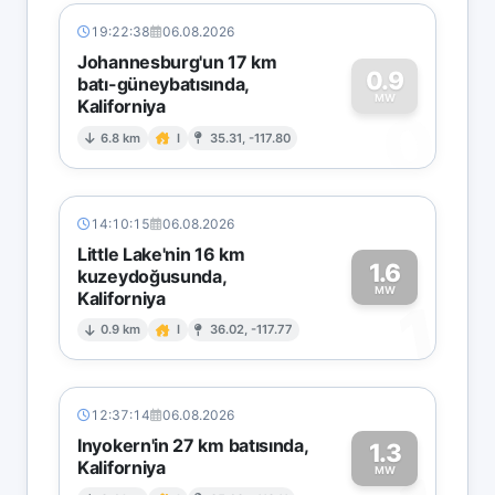
19:22:38
06.08.2026
Johannesburg'un 17 km
0.9
batı-güneybatısında,
MW
Kaliforniya
0
6.8 km
I
35.31, -117.80
14:10:15
06.08.2026
Little Lake'nin 16 km
1.6
kuzeydoğusunda,
MW
Kaliforniya
1
0.9 km
I
36.02, -117.77
12:37:14
06.08.2026
Inyokern'in 27 km batısında,
1.3
Kaliforniya
MW