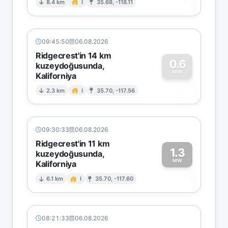
1
8.4 km
I
35.68, -118.11
09:45:50
06.08.2026
Ridgecrest'in 14 km
0.6
kuzeydoğusunda,
MW
Kaliforniya
0
2.3 km
I
35.70, -117.56
09:30:33
06.08.2026
Ridgecrest'in 11 km
1.3
kuzeydoğusunda,
MW
Kaliforniya
1
6.1 km
I
35.70, -117.60
08:21:33
06.08.2026