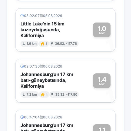
03:02:07
06.08.2026
Little Lake'nin 15 km
1.0
kuzeydoğusunda,
MW
Kaliforniya
1
1.6 km
I
36.02, -117.78
02:07:30
06.08.2026
Johannesburg'un 17 km
1.4
batı-güneybatısında,
MW
Kaliforniya
1
7.2 km
I
35.32, -117.80
00:47:04
06.08.2026
Johannesburg'un 17 km
1.1
batı-güneybatısında,