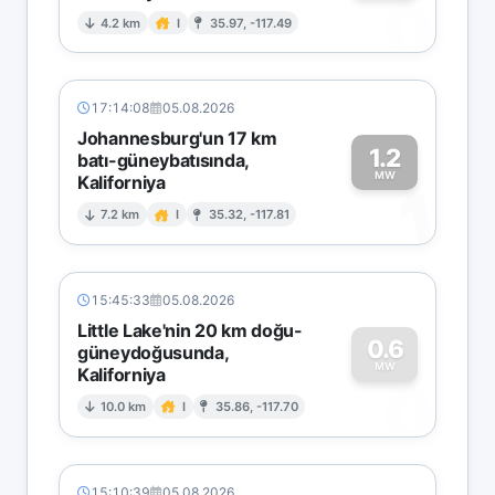
0
4.2 km
I
35.97, -117.49
17:14:08
05.08.2026
Johannesburg'un 17 km
1.2
batı-güneybatısında,
MW
Kaliforniya
1
7.2 km
I
35.32, -117.81
15:45:33
05.08.2026
Little Lake'nin 20 km doğu-
0.6
güneydoğusunda,
MW
Kaliforniya
0
10.0 km
I
35.86, -117.70
15:10:39
05.08.2026