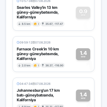
10:57:38
07.08.2026
Searles Valley'in 13 km
0.9
güney-güneybatısında,
MW
Kaliforniya
0
8.5 km
I
35.67, -117.47
09:59:12
07.08.2026
Furnace Creek'in 10 km
1.4
güney-güneybatısında,
MW
Kaliforniya
1
2.0 km
I
36.37, -116.90
04:47:34
07.08.2026
Johannesburg'un 17 km
1.4
batı-güneybatısında,
MW
Kaliforniya
6.9 km
I
35.31, -117.80