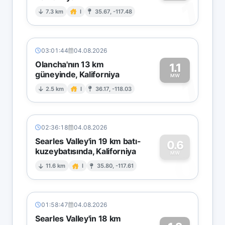
1
7.3 km
I
35.67, -117.48
03:01:44
04.08.2026
Olancha'nın 13 km
1.1
güneyinde, Kaliforniya
1
MW
2.5 km
I
36.17, -118.03
02:36:18
04.08.2026
Searles Valley'in 19 km batı-
0.6
kuzeybatısında, Kaliforniya
0
MW
11.6 km
I
35.80, -117.61
01:58:47
04.08.2026
Searles Valley'in 18 km