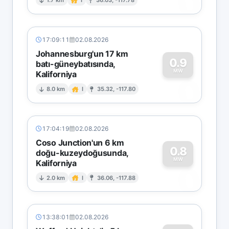
0
1.7 km
I
36.03, -117.78
17:09:11
02.08.2026
Johannesburg'un 17 km
0.9
batı-güneybatısında,
MW
Kaliforniya
0
8.0 km
I
35.32, -117.80
17:04:19
02.08.2026
Coso Junction'un 6 km
0.8
doğu-kuzeydoğusunda,
MW
Kaliforniya
0
2.0 km
I
36.06, -117.88
13:38:01
02.08.2026