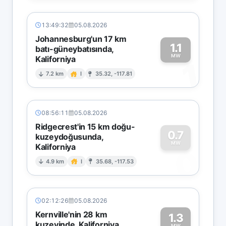
13:49:32
05.08.2026
Johannesburg'un 17 km
1.1
batı-güneybatısında,
MW
Kaliforniya
1
7.2 km
I
35.32, -117.81
08:56:11
05.08.2026
Ridgecrest'in 15 km doğu-
0.7
kuzeydoğusunda,
MW
Kaliforniya
0
4.9 km
I
35.68, -117.53
02:12:26
05.08.2026
Kernville'nin 28 km
1.3
kuzeyinde, Kaliforniya
MW