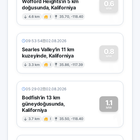
Wofford Heights'in 5 km
0.6
doğusunda, Kaliforniya
0
MW
4.6 km
I
35.70, -118.40
09:53:54
02.08.2026
Searles Valley'in 11 km
0.8
kuzeyinde, Kaliforniya
0
MW
3.3 km
I
35.86, -117.39
05:29:02
02.08.2026
Bodfish'in 13 km
1.1
güneydoğusunda,
MW
Kaliforniya
1
3.7 km
I
35.50, -118.40