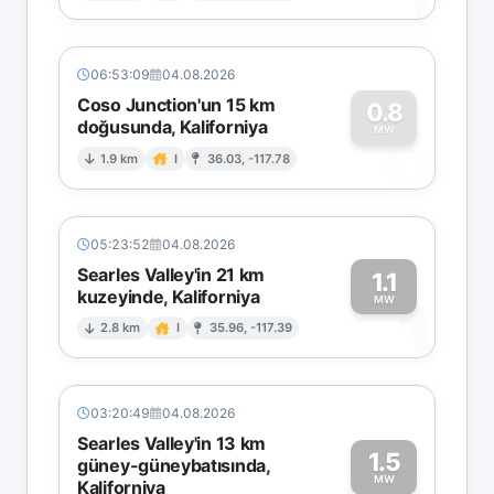
06:53:09
04.08.2026
Coso Junction'un 15 km
0.8
doğusunda, Kaliforniya
0
MW
1.9 km
I
36.03, -117.78
05:23:52
04.08.2026
Searles Valley'in 21 km
1.1
kuzeyinde, Kaliforniya
1
MW
2.8 km
I
35.96, -117.39
03:20:49
04.08.2026
Searles Valley'in 13 km
1.5
güney-güneybatısında,
MW
Kaliforniya