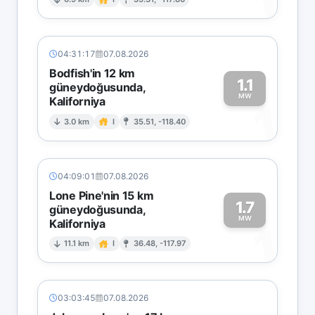
1
04:31:17
07.08.2026
Bodfish'in 12 km
1.1
güneydoğusunda,
MW
Kaliforniya
1
3.0 km
I
35.51, -118.40
04:09:01
07.08.2026
Lone Pine'nin 15 km
1.7
güneydoğusunda,
MW
Kaliforniya
1
11.1 km
I
36.48, -117.97
03:03:45
07.08.2026