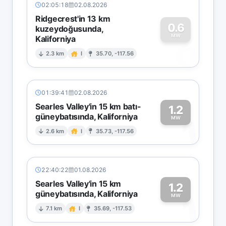
02:05:18
02.08.2026
Ridgecrest'in 13 km
0.6
kuzeydoğusunda,
MW
Kaliforniya
0
2.3 km
I
35.70, -117.56
01:39:41
02.08.2026
Searles Valley'in 15 km batı-
1.2
güneybatısında, Kaliforniya
1
MW
2.6 km
I
35.73, -117.56
22:40:22
01.08.2026
Searles Valley'in 15 km
1.2
güneybatısında, Kaliforniya
1
MW
7.1 km
I
35.69, -117.53