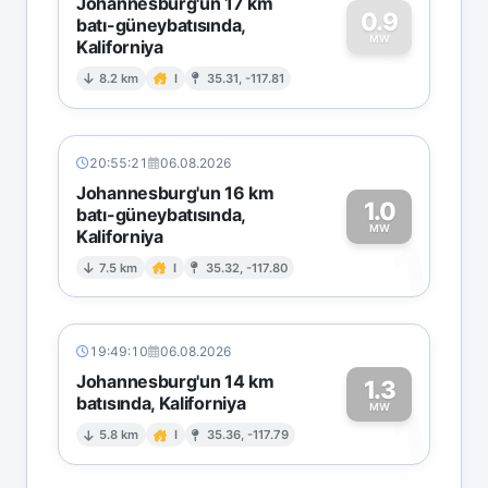
Johannesburg'un 17 km
0.9
batı-güneybatısında,
MW
Kaliforniya
0
8.2 km
I
35.31, -117.81
20:55:21
06.08.2026
Johannesburg'un 16 km
1.0
batı-güneybatısında,
MW
Kaliforniya
1
7.5 km
I
35.32, -117.80
19:49:10
06.08.2026
Johannesburg'un 14 km
1.3
batısında, Kaliforniya
1
MW
5.8 km
I
35.36, -117.79