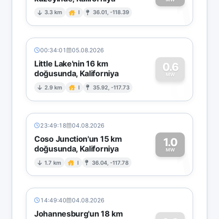
1
3.3 km
I
36.01, -118.39
00:34:01
05.08.2026
Little Lake'nin 16 km
0.6
doğusunda, Kaliforniya
0
MW
2.9 km
I
35.92, -117.73
23:49:18
04.08.2026
Coso Junction'un 15 km
1.0
doğusunda, Kaliforniya
1
MW
1.7 km
I
36.04, -117.78
14:49:40
04.08.2026
Johannesburg'un 18 km