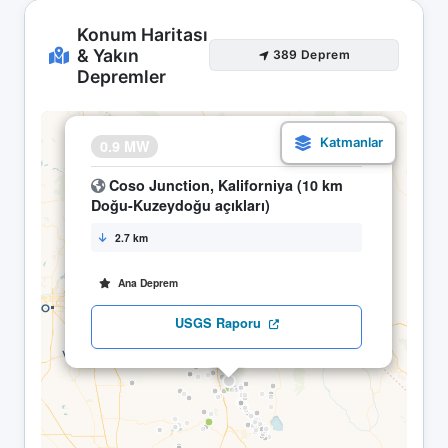
Konum Haritası
& Yakın
389 Deprem
Depremler
×
0.9 MW
01.05 03:43
Coso Junction, Kaliforniya (10 km
Doğu-Kuzeydoğu açıkları)
2.7 km
Ana Deprem
USGS Raporu