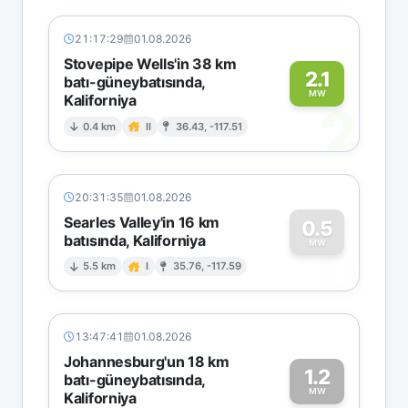
21:17:29
01.08.2026
Stovepipe Wells'in 38 km
2.1
batı-güneybatısında,
MW
Kaliforniya
2
0.4 km
II
36.43, -117.51
20:31:35
01.08.2026
Searles Valley'in 16 km
0.5
batısında, Kaliforniya
0
MW
5.5 km
I
35.76, -117.59
13:47:41
01.08.2026
Johannesburg'un 18 km
1.2
batı-güneybatısında,
MW
Kaliforniya