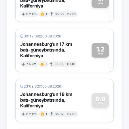
MW
Kaliforniya
1
6.2 km
I
35.33, -117.81
00:12:09
06.08.2026
Johannesburg'un 17 km
1.2
batı-güneybatısında,
MW
Kaliforniya
1
7.5 km
I
35.32, -117.81
23:09:32
05.08.2026
Johannesburg'un 18 km
0.9
batı-güneybatısında,
MW
Kaliforniya
0
6.2 km
I
35.32, -117.83