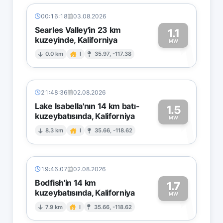
00:16:18
03.08.2026
Searles Valley'in 23 km
1.1
kuzeyinde, Kaliforniya
1
MW
0.0 km
I
35.97, -117.38
21:48:36
02.08.2026
Lake Isabella'nın 14 km batı-
1.5
kuzeybatısında, Kaliforniya
1
MW
8.3 km
I
35.66, -118.62
19:46:07
02.08.2026
Bodfish'in 14 km
1.7
kuzeybatısında, Kaliforniya
1
MW
7.9 km
I
35.66, -118.62