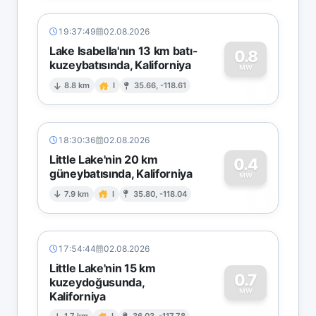
19:37:49
02.08.2026
Lake Isabella'nın 13 km batı-
0.8
kuzeybatısında, Kaliforniya
0
MW
8.8 km
I
35.66, -118.61
18:30:36
02.08.2026
Little Lake'nin 20 km
0.4
güneybatısında, Kaliforniya
0
MW
7.9 km
I
35.80, -118.04
17:54:44
02.08.2026
Little Lake'nin 15 km
0.7
kuzeydoğusunda,
MW
Kaliforniya