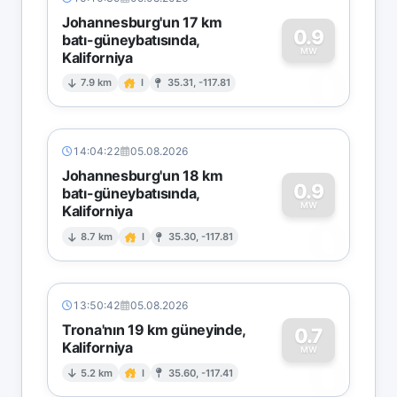
Johannesburg'un 17 km
0.9
batı-güneybatısında,
MW
Kaliforniya
0
7.9 km
I
35.31, -117.81
14:04:22
05.08.2026
Johannesburg'un 18 km
0.9
batı-güneybatısında,
MW
Kaliforniya
0
8.7 km
I
35.30, -117.81
13:50:42
05.08.2026
Trona'nın 19 km güneyinde,
0.7
Kaliforniya
0
MW
5.2 km
I
35.60, -117.41