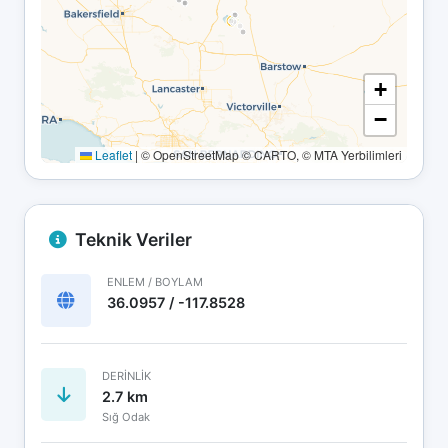
+
−
Leaflet
|
© OpenStreetMap © CARTO, © MTA Yerbilimleri
Teknik Veriler
ENLEM / BOYLAM
36.0957 / -117.8528
DERINLIK
2.7 km
Sığ Odak