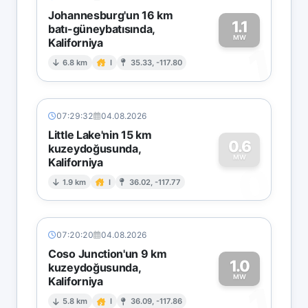
Johannesburg'un 16 km
1.1
batı-güneybatısında,
MW
Kaliforniya
1
6.8 km
I
35.33, -117.80
07:29:32
04.08.2026
Little Lake'nin 15 km
0.6
kuzeydoğusunda,
MW
Kaliforniya
0
1.9 km
I
36.02, -117.77
07:20:20
04.08.2026
Coso Junction'un 9 km
1.0
kuzeydoğusunda,
MW
Kaliforniya
1
5.8 km
I
36.09, -117.86