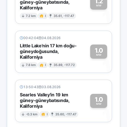
1.2
güney-güneybatısında,
MW
Kaliforniya
1
7.2 km
I
35.61, -117.47
00:42:04
04.08.2026
Little Lake'nin 17 km doğu-
1.0
güneydoğusunda,
MW
Kaliforniya
1
7.8 km
I
35.89, -117.72
13:50:43
03.08.2026
Searles Valley'in 19 km
1.0
güney-güneybatısında,
MW
Kaliforniya
1
-0.3 km
I
35.60, -117.47