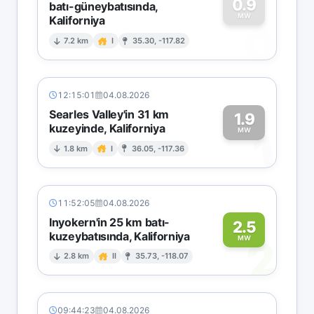
0.9
batı-güneybatısında,
MW
Kaliforniya
0
7.2 km
I
35.30, -117.82
12:15:01
04.08.2026
Searles Valley'in 31 km
1.9
kuzeyinde, Kaliforniya
1
MW
1.8 km
I
36.05, -117.36
11:52:05
04.08.2026
Inyokern'in 25 km batı-
2.5
kuzeybatısında, Kaliforniya
2
MW
2.8 km
II
35.73, -118.07
09:44:23
04.08.2026