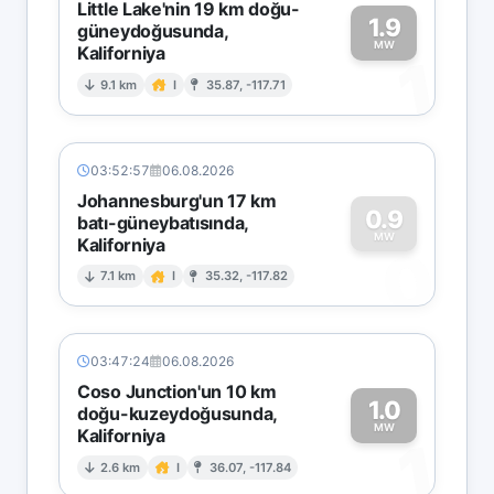
Little Lake'nin 19 km doğu-
1.9
güneydoğusunda,
MW
Kaliforniya
1
9.1 km
I
35.87, -117.71
03:52:57
06.08.2026
Johannesburg'un 17 km
0.9
batı-güneybatısında,
MW
Kaliforniya
0
7.1 km
I
35.32, -117.82
03:47:24
06.08.2026
Coso Junction'un 10 km
1.0
doğu-kuzeydoğusunda,
MW
Kaliforniya
1
2.6 km
I
36.07, -117.84