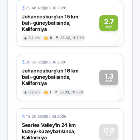
22:46:43
05.08.2026
Johannesburg'un 15 km
2.7
batı-güneybatısında,
MW
Kaliforniya
2
3.7 km
II
35.32, -117.79
20:32:52
05.08.2026
Johannesburg'un 16 km
1.3
batı-güneybatısında,
MW
Kaliforniya
1
6.2 km
I
35.33, -117.80
18:20:55
05.08.2026
Searles Valley'in 24 km
0.8
kuzey-kuzeybatısında,
MW
Kaliforniya