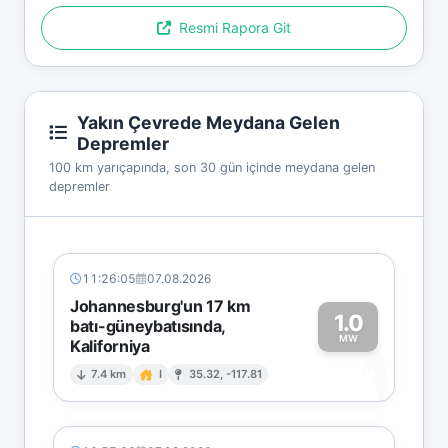
Resmi Rapora Git
Yakın Çevrede Meydana Gelen
Depremler
100 km yarıçapında, son 30 gün içinde meydana gelen
depremler
11:26:05
07.08.2026
Johannesburg'un 17 km
1.0
batı-güneybatısında,
MW
Kaliforniya
1
7.4 km
I
35.32, -117.81