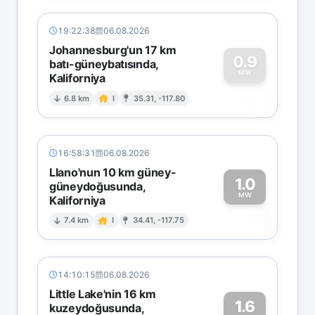
19:22:38
06.08.2026
Johannesburg'un 17 km
0.9
batı-güneybatısında,
MW
Kaliforniya
0
6.8 km
I
35.31, -117.80
16:58:31
06.08.2026
Llano'nun 10 km güney-
1.0
güneydoğusunda,
MW
Kaliforniya
1
7.4 km
I
34.41, -117.75
14:10:15
06.08.2026
Little Lake'nin 16 km
1.6
kuzeydoğusunda,