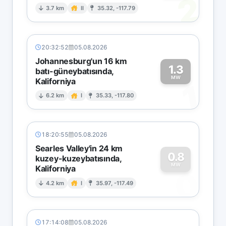
2
3.7 km
II
35.32, -117.79
20:32:52
05.08.2026
Johannesburg'un 16 km
1.3
batı-güneybatısında,
MW
Kaliforniya
1
6.2 km
I
35.33, -117.80
18:20:55
05.08.2026
Searles Valley'in 24 km
0.8
kuzey-kuzeybatısında,
MW
Kaliforniya
0
4.2 km
I
35.97, -117.49
17:14:08
05.08.2026