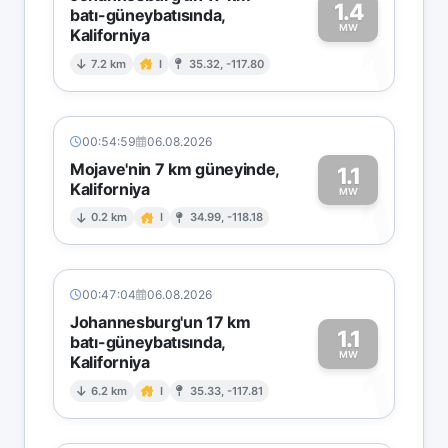
1.4
batı-güneybatısında,
MW
Kaliforniya
1
7.2 km
I
35.32, -117.80
00:54:59
06.08.2026
Mojave'nin 7 km güneyinde,
1.1
Kaliforniya
1
MW
0.2 km
I
34.99, -118.18
00:47:04
06.08.2026
Johannesburg'un 17 km
1.1
batı-güneybatısında,
MW
Kaliforniya
1
6.2 km
I
35.33, -117.81