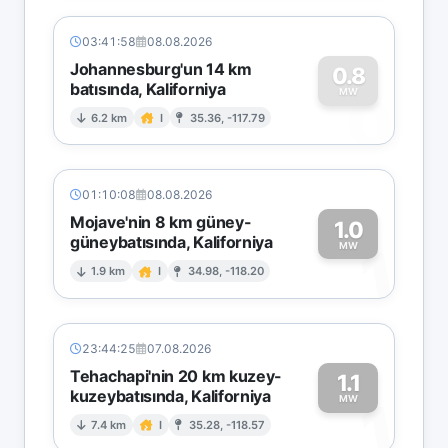
03:41:58
08.08.2026
Johannesburg'un 14 km
0.8
batısında, Kaliforniya
0
MW
6.2 km
I
35.36, -117.79
01:10:08
08.08.2026
Mojave'nin 8 km güney-
1.0
güneybatısında, Kaliforniya
1
MW
1.9 km
I
34.98, -118.20
23:44:25
07.08.2026
Tehachapi'nin 20 km kuzey-
1.1
kuzeybatısında, Kaliforniya
1
MW
7.4 km
I
35.28, -118.57