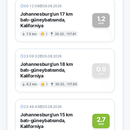
00:12:09
06.08.2026
Johannesburg'un 17 km
1.2
batı-güneybatısında,
MW
Kaliforniya
1
7.5 km
I
35.32, -117.81
23:09:32
05.08.2026
Johannesburg'un 18 km
0.9
batı-güneybatısında,
MW
Kaliforniya
0
6.2 km
I
35.32, -117.83
22:46:43
05.08.2026
Johannesburg'un 15 km
2.7
batı-güneybatısında,
MW
Kaliforniya