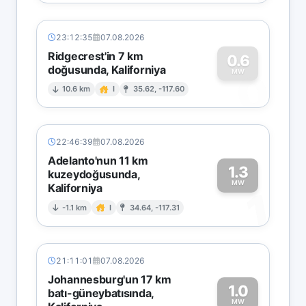
23:12:35
07.08.2026
Ridgecrest'in 7 km
0.6
doğusunda, Kaliforniya
0
MW
10.6 km
I
35.62, -117.60
22:46:39
07.08.2026
Adelanto'nun 11 km
1.3
kuzeydoğusunda,
MW
Kaliforniya
1
-1.1 km
I
34.64, -117.31
21:11:01
07.08.2026
Johannesburg'un 17 km
1.0
batı-güneybatısında,
MW