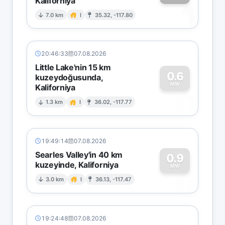
Kaliforniya
1
7.0 km
I
35.32, -117.80
20:46:33
07.08.2026
Little Lake'nin 15 km
0.6
kuzeydoğusunda,
MW
Kaliforniya
0
1.3 km
I
36.02, -117.77
19:49:14
07.08.2026
Searles Valley'in 40 km
0.9
kuzeyinde, Kaliforniya
0
MW
3.0 km
I
36.13, -117.47
19:24:48
07.08.2026