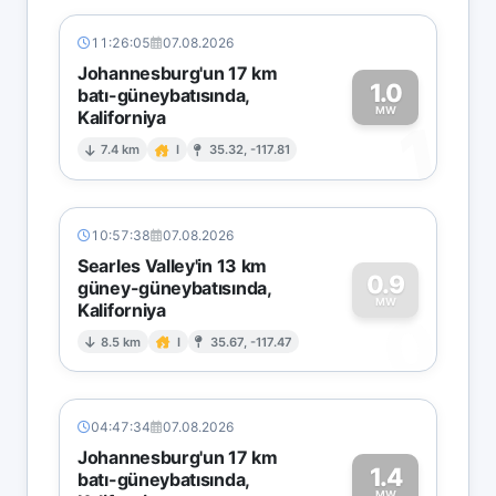
11:26:05
07.08.2026
Johannesburg'un 17 km
1.0
batı-güneybatısında,
MW
Kaliforniya
1
7.4 km
I
35.32, -117.81
10:57:38
07.08.2026
Searles Valley'in 13 km
0.9
güney-güneybatısında,
MW
Kaliforniya
0
8.5 km
I
35.67, -117.47
04:47:34
07.08.2026
Johannesburg'un 17 km
1.4
batı-güneybatısında,
MW