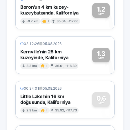
Boron'un 4 km kuzey-
1.2
kuzeybatısında, Kaliforniya
1
MW
-0.7 km
I
35.04, -117.66
02:12:26
05.08.2026
Kernville'nin 28 km
1.3
kuzeyinde, Kaliforniya
1
MW
3.3 km
I
36.01, -118.39
00:34:01
05.08.2026
Little Lake'nin 16 km
0.6
doğusunda, Kaliforniya
0
MW
2.9 km
I
35.92, -117.73