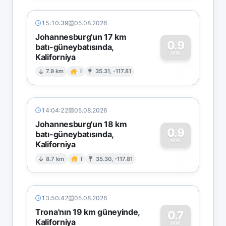
15:10:39
05.08.2026
Johannesburg'un 17 km
0.9
batı-güneybatısında,
MW
Kaliforniya
0
7.9 km
I
35.31, -117.81
14:04:22
05.08.2026
Johannesburg'un 18 km
0.9
batı-güneybatısında,
MW
Kaliforniya
0
8.7 km
I
35.30, -117.81
13:50:42
05.08.2026
Trona'nın 19 km güneyinde,
0.7
Kaliforniya
MW