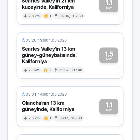
Searles Valley'in 21 km
1.1
kuzeyinde, Kaliforniya
1
MW
2.8 km
I
35.96, -117.39
03:20:49
04.08.2026
Searles Valley'in 13 km
1.5
güney-güneybatısında,
MW
Kaliforniya
1
7.3 km
I
35.67, -117.48
03:01:44
04.08.2026
Olancha'nın 13 km
1.1
güneyinde, Kaliforniya
1
MW
2.5 km
I
36.17, -118.03