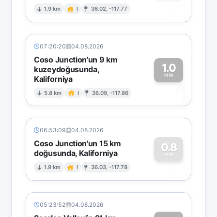
0
1.9 km
I
36.02, -117.77
07:20:20
04.08.2026
Coso Junction'un 9 km
1.0
kuzeydoğusunda,
MW
Kaliforniya
1
5.8 km
I
36.09, -117.86
06:53:09
04.08.2026
Coso Junction'un 15 km
0.8
doğusunda, Kaliforniya
0
MW
1.9 km
I
36.03, -117.78
05:23:52
04.08.2026