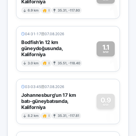
Kaliforniya
1
6.9 km
I
35.31, -117.80
04:31:17
07.08.2026
Bodfish'in 12 km
1.1
güneydoğusunda,
MW
Kaliforniya
1
3.0 km
I
35.51, -118.40
03:03:45
07.08.2026
Johannesburg'un 17 km
0.9
batı-güneybatısında,
MW
Kaliforniya
0
8.2 km
I
35.31, -117.81