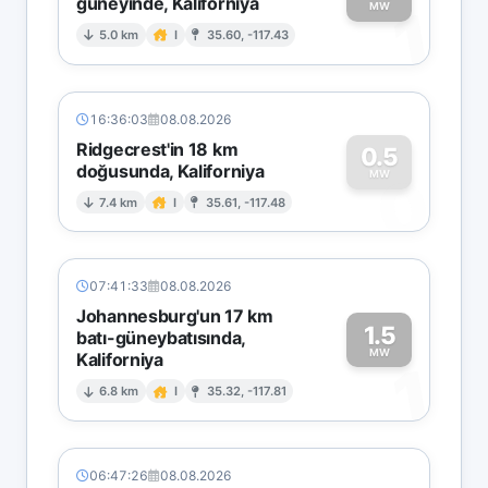
güneyinde, Kaliforniya
1
MW
5.0 km
I
35.60, -117.43
16:36:03
08.08.2026
Ridgecrest'in 18 km
0.5
doğusunda, Kaliforniya
0
MW
7.4 km
I
35.61, -117.48
07:41:33
08.08.2026
Johannesburg'un 17 km
1.5
batı-güneybatısında,
MW
Kaliforniya
1
6.8 km
I
35.32, -117.81
06:47:26
08.08.2026