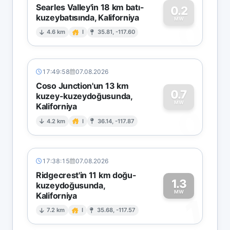
Searles Valley'in 18 km batı-
0.2
kuzeybatısında, Kaliforniya
0
MW
4.6 km
I
35.81, -117.60
17:49:58
07.08.2026
Coso Junction'un 13 km
0.7
kuzey-kuzeydoğusunda,
MW
Kaliforniya
0
4.2 km
I
36.14, -117.87
17:38:15
07.08.2026
Ridgecrest'in 11 km doğu-
1.3
kuzeydoğusunda,
MW
Kaliforniya
1
7.2 km
I
35.68, -117.57