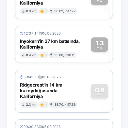
MW
Kaliforniya
1
0.9 km
I
36.02, -117.77
12:37:14
06.08.2026
Inyokern'in 27 km batısında,
1.3
Kaliforniya
1
MW
8.4 km
I
35.68, -118.11
09:45:50
06.08.2026
Ridgecrest'in 14 km
0.6
kuzeydoğusunda,
MW
Kaliforniya
0
2.3 km
I
35.70, -117.56
09:30:33
06.08.2026