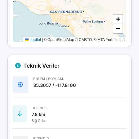
+
−
Leaflet
|
© OpenStreetMap © CARTO, © MTA Yerbilimleri
Teknik Veriler
ENLEM / BOYLAM
35.3057 / -117.8100
DERINLIK
7.8 km
Sığ Odak
EVENT ID