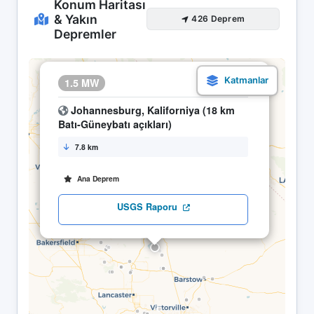
Konum Haritası
& Yakın
426 Deprem
Depremler
×
1.5 MW
11.05 18:17
Johannesburg, Kaliforniya (18 km
Batı-Güneybatı açıkları)
7.8 km
Ana Deprem
USGS Raporu