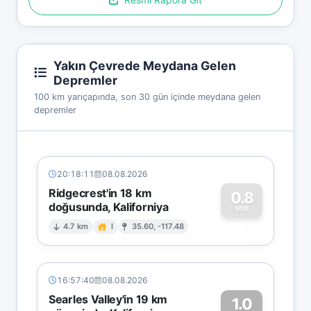
Yakın Çevrede Meydana Gelen
Depremler
100 km yarıçapında, son 30 gün içinde meydana gelen
depremler
20:18:11
08.08.2026
Ridgecrest'in 18 km
0.8
doğusunda, Kaliforniya
0
MW
4.7 km
I
35.60, -117.48
16:57:40
08.08.2026
Searles Valley'in 19 km
1.0