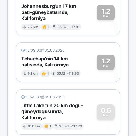
Johannesburg'un 17 km
1.2
batı-güneybatısında,
MW
Kaliforniya
1
7.2 km
I
35.32, -117.81
16:09:00
05.08.2026
Tehachapi'nin 14 km
1.2
batısında, Kaliforniya
1
MW
6.1 km
I
35.12, -118.60
15:45:33
05.08.2026
Little Lake'nin 20 km doğu-
0.6
güneydoğusunda,
MW
Kaliforniya
0
10.0 km
I
35.86, -117.70