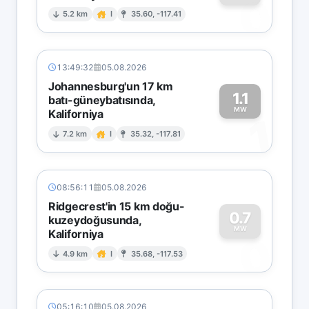
0
5.2 km
I
35.60, -117.41
13:49:32
05.08.2026
Johannesburg'un 17 km
1.1
batı-güneybatısında,
MW
Kaliforniya
1
7.2 km
I
35.32, -117.81
08:56:11
05.08.2026
Ridgecrest'in 15 km doğu-
0.7
kuzeydoğusunda,
MW
Kaliforniya
0
4.9 km
I
35.68, -117.53
05:16:10
05.08.2026