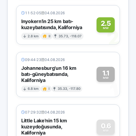
11:52:05
04.08.2026
Inyokern'in 25 km batı-
2.5
kuzeybatısında, Kaliforniya
2
MW
2.8 km
II
35.73, -118.07
09:44:23
04.08.2026
Johannesburg'un 16 km
1.1
batı-güneybatısında,
MW
Kaliforniya
1
6.8 km
I
35.33, -117.80
07:29:32
04.08.2026
Little Lake'nin 15 km
0.6
kuzeydoğusunda,
MW
Kaliforniya