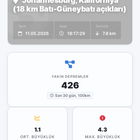
Johannesburg, Kaliforniya
(18 km Batı-Güneybatı açıkları)
Tarih
Saat
Derinlik
11.05.2026
18:17:29
7.8 km
YAKIN DEPREMLER
426
Son 30 gün, 100km
1.1
4.3
ORT. BÜYÜKLÜK
MAX. BÜYÜKLÜK