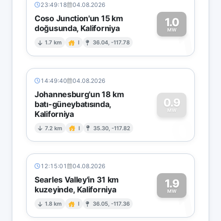
23:49:18
04.08.2026
Coso Junction'un 15 km
1.0
doğusunda, Kaliforniya
1
MW
1.7 km
I
36.04, -117.78
14:49:40
04.08.2026
Johannesburg'un 18 km
0.9
batı-güneybatısında,
MW
Kaliforniya
0
7.2 km
I
35.30, -117.82
12:15:01
04.08.2026
Searles Valley'in 31 km
1.9
kuzeyinde, Kaliforniya
1
MW
1.8 km
I
36.05, -117.36