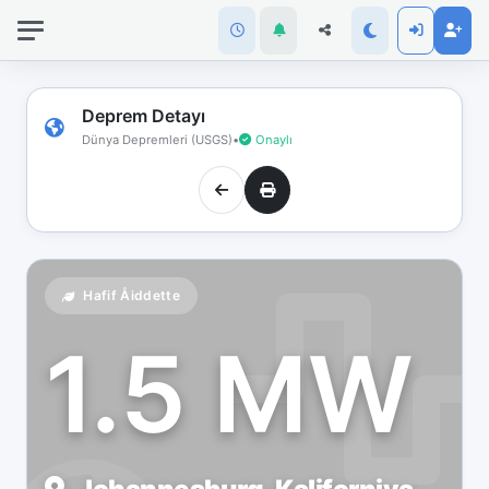
İnternet
bağlantınız
koptu!
Çevrimdışı
Deprem Detayı
moddasınız.
Dünya Depremleri (USGS)
•
Onaylı
Hafif Åiddette
1.5 MW