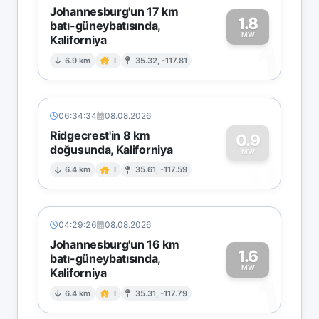
Johannesburg'un 17 km
1.8
batı-güneybatısında,
MW
Kaliforniya
1
6.9 km
I
35.32, -117.81
06:34:34
08.08.2026
Ridgecrest'in 8 km
0.9
doğusunda, Kaliforniya
0
MW
6.4 km
I
35.61, -117.59
04:29:26
08.08.2026
Johannesburg'un 16 km
1.6
batı-güneybatısında,
MW
Kaliforniya
1
6.4 km
I
35.31, -117.79