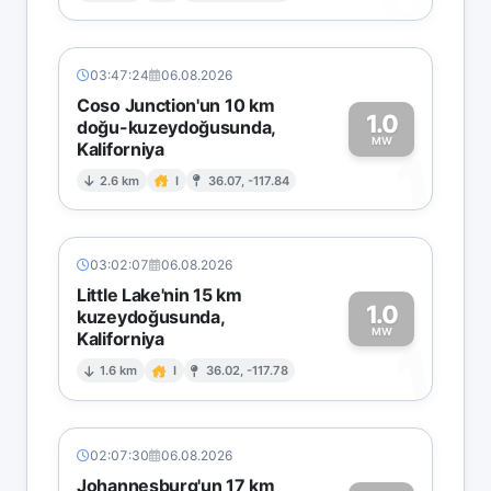
03:47:24
06.08.2026
Coso Junction'un 10 km
1.0
doğu-kuzeydoğusunda,
MW
Kaliforniya
1
2.6 km
I
36.07, -117.84
03:02:07
06.08.2026
Little Lake'nin 15 km
1.0
kuzeydoğusunda,
MW
Kaliforniya
1
1.6 km
I
36.02, -117.78
02:07:30
06.08.2026
Johannesburg'un 17 km