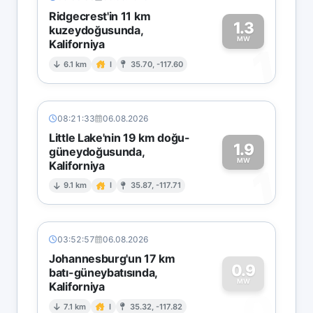
Ridgecrest'in 11 km
1.3
kuzeydoğusunda,
MW
Kaliforniya
1
6.1 km
I
35.70, -117.60
08:21:33
06.08.2026
Little Lake'nin 19 km doğu-
1.9
güneydoğusunda,
MW
Kaliforniya
1
9.1 km
I
35.87, -117.71
03:52:57
06.08.2026
Johannesburg'un 17 km
0.9
batı-güneybatısında,
MW
Kaliforniya
0
7.1 km
I
35.32, -117.82