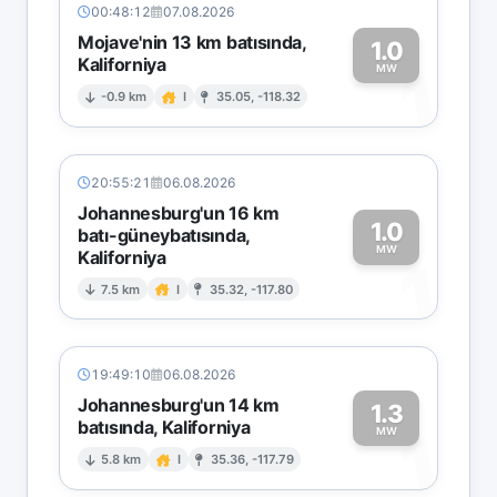
00:48:12
07.08.2026
Mojave'nin 13 km batısında,
1.0
Kaliforniya
1
MW
-0.9 km
I
35.05, -118.32
20:55:21
06.08.2026
Johannesburg'un 16 km
1.0
batı-güneybatısında,
MW
Kaliforniya
1
7.5 km
I
35.32, -117.80
19:49:10
06.08.2026
Johannesburg'un 14 km
1.3
batısında, Kaliforniya
1
MW
5.8 km
I
35.36, -117.79