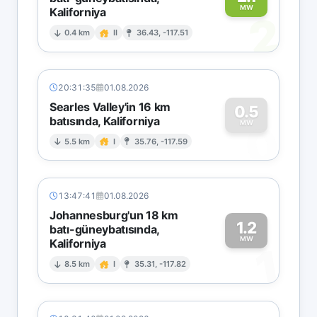
MW
Kaliforniya
2
0.4 km
II
36.43, -117.51
20:31:35
01.08.2026
Searles Valley'in 16 km
0.5
batısında, Kaliforniya
0
MW
5.5 km
I
35.76, -117.59
13:47:41
01.08.2026
Johannesburg'un 18 km
1.2
batı-güneybatısında,
MW
Kaliforniya
1
8.5 km
I
35.31, -117.82