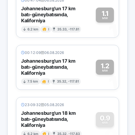
00:47:04
06.08.2026
Johannesburg'un 17 km
1.1
batı-güneybatısında,
MW
Kaliforniya
1
6.2 km
I
35.33, -117.81
00:12:09
06.08.2026
Johannesburg'un 17 km
1.2
batı-güneybatısında,
MW
Kaliforniya
1
7.5 km
I
35.32, -117.81
23:09:32
05.08.2026
Johannesburg'un 18 km
0.9
batı-güneybatısında,
MW
Kaliforniya
6.2 km
I
35.32, -117.83