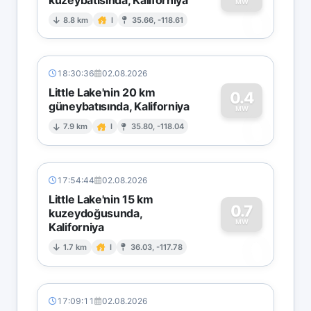
0
MW
8.8 km
I
35.66, -118.61
18:30:36
02.08.2026
Little Lake'nin 20 km
0.4
güneybatısında, Kaliforniya
0
MW
7.9 km
I
35.80, -118.04
17:54:44
02.08.2026
Little Lake'nin 15 km
0.7
kuzeydoğusunda,
MW
Kaliforniya
0
1.7 km
I
36.03, -117.78
17:09:11
02.08.2026