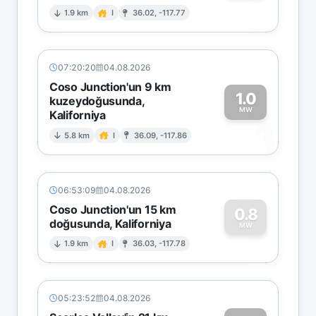
0
1.9 km
I
36.02, -117.77
07:20:20
04.08.2026
Coso Junction'un 9 km
1.0
kuzeydoğusunda,
MW
Kaliforniya
1
5.8 km
I
36.09, -117.86
06:53:09
04.08.2026
Coso Junction'un 15 km
0.8
doğusunda, Kaliforniya
0
MW
1.9 km
I
36.03, -117.78
05:23:52
04.08.2026