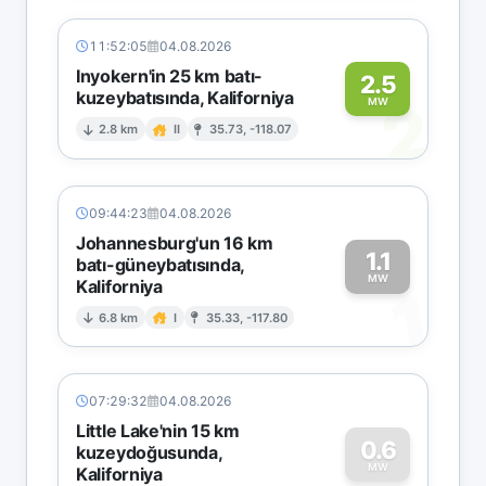
11:52:05
04.08.2026
Inyokern'in 25 km batı-
2.5
kuzeybatısında, Kaliforniya
2
MW
2.8 km
II
35.73, -118.07
09:44:23
04.08.2026
Johannesburg'un 16 km
1.1
batı-güneybatısında,
MW
Kaliforniya
1
6.8 km
I
35.33, -117.80
07:29:32
04.08.2026
Little Lake'nin 15 km
0.6
kuzeydoğusunda,
MW
Kaliforniya