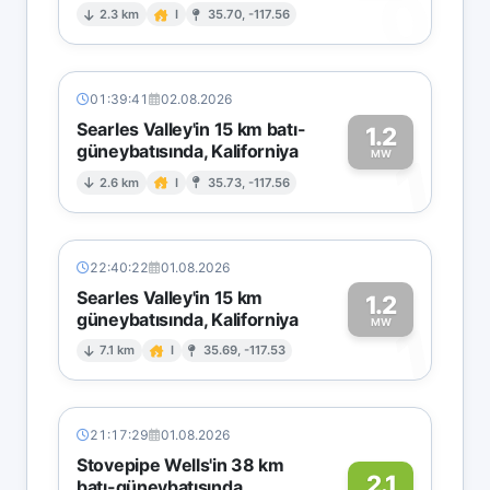
0
2.3 km
I
35.70, -117.56
01:39:41
02.08.2026
Searles Valley'in 15 km batı-
1.2
güneybatısında, Kaliforniya
1
MW
2.6 km
I
35.73, -117.56
22:40:22
01.08.2026
Searles Valley'in 15 km
1.2
güneybatısında, Kaliforniya
1
MW
7.1 km
I
35.69, -117.53
21:17:29
01.08.2026
Stovepipe Wells'in 38 km
2.1
batı-güneybatısında,