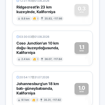
12:31:40
01.08.2026
Ridgecrest'in 23 km
0.3
kuzeyinde, Kaliforniya
0
MW
8.8 km
I
35.83, -117.66
03:30:03
01.08.2026
Coso Junction'un 10 km
1.1
doğu-kuzeydoğusunda,
MW
Kaliforniya
1
2.4 km
I
36.07, -117.84
20:54:17
31.07.2026
Johannesburg'un 18 km
1.0
batı-güneybatısında,
MW
Kaliforniya
1
9.1 km
I
35.31, -117.82