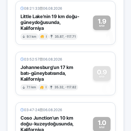
08:21:33
06.08.2026
Little Lake'nin 19 km doğu-
1.9
güneydoğusunda,
MW
Kaliforniya
1
9.1 km
I
35.87, -117.71
03:52:57
06.08.2026
Johannesburg'un 17 km
0.9
batı-güneybatısında,
MW
Kaliforniya
0
7.1 km
I
35.32, -117.82
03:47:24
06.08.2026
Coso Junction'un 10 km
1.0
doğu-kuzeydoğusunda,
MW
Kaliforniya