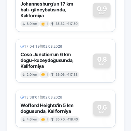
Johannesburg'un 17 km
0.9
batı-güneybatısında,
MW
Kaliforniya
0
8.0 km
I
35.32, -117.80
17:04:19
02.08.2026
Coso Junction'un 6 km
0.8
doğu-kuzeydoğusunda,
MW
Kaliforniya
0
2.0 km
I
36.06, -117.88
13:38:01
02.08.2026
Wofford Heights'in 5 km
0.6
doğusunda, Kaliforniya
0
MW
4.6 km
I
35.70, -118.40