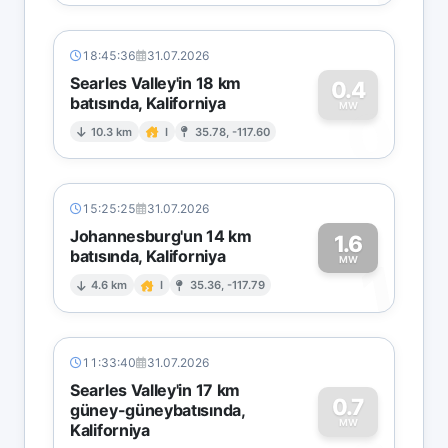
18:45:36
31.07.2026
Searles Valley'in 18 km
0.4
batısında, Kaliforniya
0
MW
10.3 km
I
35.78, -117.60
15:25:25
31.07.2026
Johannesburg'un 14 km
1.6
batısında, Kaliforniya
1
MW
4.6 km
I
35.36, -117.79
11:33:40
31.07.2026
Searles Valley'in 17 km
0.7
güney-güneybatısında,
MW
Kaliforniya