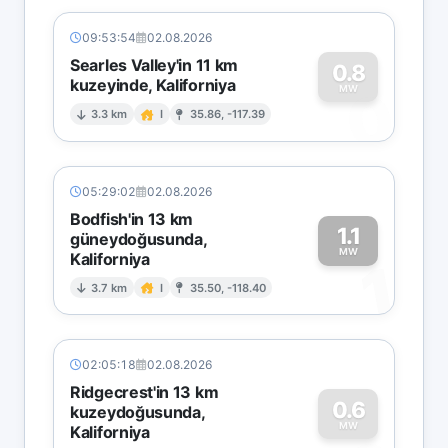
09:53:54
02.08.2026
Searles Valley'in 11 km
0.8
kuzeyinde, Kaliforniya
0
MW
3.3 km
I
35.86, -117.39
05:29:02
02.08.2026
Bodfish'in 13 km
1.1
güneydoğusunda,
MW
Kaliforniya
1
3.7 km
I
35.50, -118.40
02:05:18
02.08.2026
Ridgecrest'in 13 km
0.6
kuzeydoğusunda,
MW
Kaliforniya