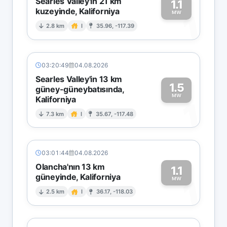
Searles Valley'in 21 km
1.1
kuzeyinde, Kaliforniya
1
MW
2.8 km
I
35.96, -117.39
03:20:49
04.08.2026
Searles Valley'in 13 km
1.5
güney-güneybatısında,
MW
Kaliforniya
1
7.3 km
I
35.67, -117.48
03:01:44
04.08.2026
Olancha'nın 13 km
1.1
güneyinde, Kaliforniya
1
MW
2.5 km
I
36.17, -118.03