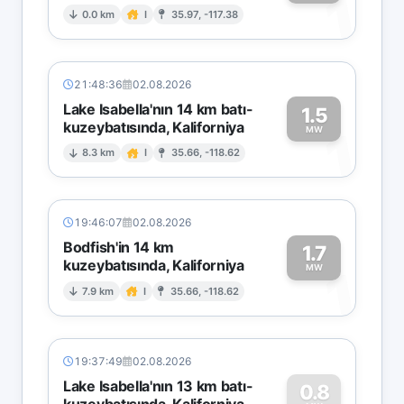
1
0.0 km
I
35.97, -117.38
21:48:36
02.08.2026
Lake Isabella'nın 14 km batı-
1.5
kuzeybatısında, Kaliforniya
1
MW
8.3 km
I
35.66, -118.62
19:46:07
02.08.2026
Bodfish'in 14 km
1.7
kuzeybatısında, Kaliforniya
1
MW
7.9 km
I
35.66, -118.62
19:37:49
02.08.2026
Lake Isabella'nın 13 km batı-
0.8
kuzeybatısında, Kaliforniya