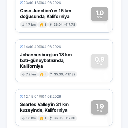
23:49:18
04.08.2026
Coso Junction'un 15 km
1.0
doğusunda, Kaliforniya
1
MW
1.7 km
I
36.04, -117.78
14:49:40
04.08.2026
Johannesburg'un 18 km
0.9
batı-güneybatısında,
MW
Kaliforniya
0
7.2 km
I
35.30, -117.82
12:15:01
04.08.2026
Searles Valley'in 31 km
1.9
kuzeyinde, Kaliforniya
1
MW
1.8 km
I
36.05, -117.36