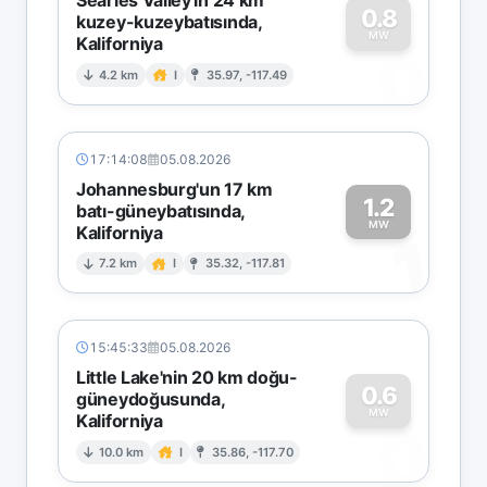
0.8
kuzey-kuzeybatısında,
MW
Kaliforniya
0
4.2 km
I
35.97, -117.49
17:14:08
05.08.2026
Johannesburg'un 17 km
1.2
batı-güneybatısında,
MW
Kaliforniya
1
7.2 km
I
35.32, -117.81
15:45:33
05.08.2026
Little Lake'nin 20 km doğu-
0.6
güneydoğusunda,
MW
Kaliforniya
0
10.0 km
I
35.86, -117.70