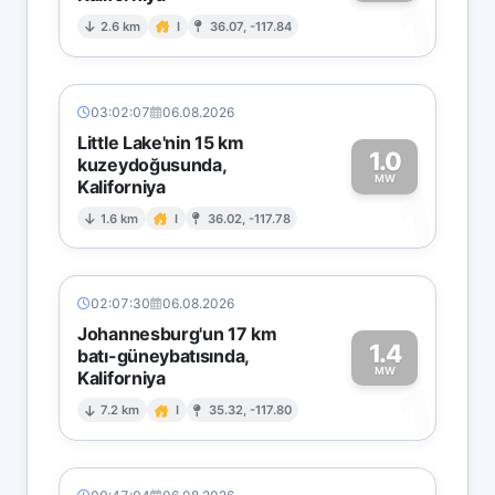
1
2.6 km
I
36.07, -117.84
03:02:07
06.08.2026
Little Lake'nin 15 km
1.0
kuzeydoğusunda,
MW
Kaliforniya
1
1.6 km
I
36.02, -117.78
02:07:30
06.08.2026
Johannesburg'un 17 km
1.4
batı-güneybatısında,
MW
Kaliforniya
1
7.2 km
I
35.32, -117.80