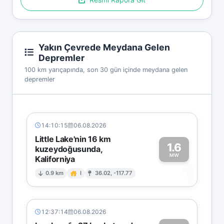
Yakın Çevrede Meydana Gelen
Depremler
100 km yarıçapında, son 30 gün içinde meydana gelen
depremler
14:10:15
06.08.2026
Little Lake'nin 16 km
1.6
kuzeydoğusunda,
MW
Kaliforniya
1
0.9 km
I
36.02, -117.77
12:37:14
06.08.2026