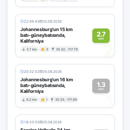
0
22:46:43
05.08.2026
Johannesburg'un 15 km
2.7
batı-güneybatısında,
MW
Kaliforniya
2
3.7 km
II
35.32, -117.79
20:32:52
05.08.2026
Johannesburg'un 16 km
1.3
batı-güneybatısında,
MW
Kaliforniya
1
6.2 km
I
35.33, -117.80
18:20:55
05.08.2026
Searles Valley'in 24 km