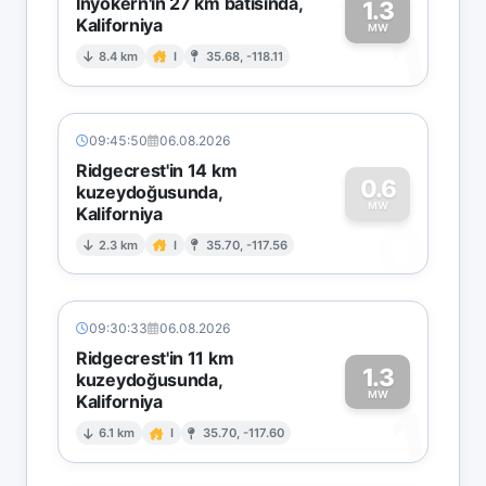
Inyokern'in 27 km batısında,
1.3
Kaliforniya
1
MW
8.4 km
I
35.68, -118.11
09:45:50
06.08.2026
Ridgecrest'in 14 km
0.6
kuzeydoğusunda,
MW
Kaliforniya
0
2.3 km
I
35.70, -117.56
09:30:33
06.08.2026
Ridgecrest'in 11 km
1.3
kuzeydoğusunda,
MW
Kaliforniya
1
6.1 km
I
35.70, -117.60