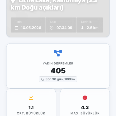
Little Lake, Kaliforniya (23
km Doğu açıkları)
Tarih
Saat
Derinlik
10.05.2026
07:34:09
2.5 km
YAKIN DEPREMLER
405
Son 30 gün, 100km
1.1
4.3
ORT. BÜYÜKLÜK
MAX. BÜYÜKLÜK