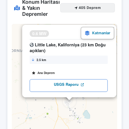
Konum Haritası
& Yakın
405 Deprem
Depremler
×
0.6 MW
10.05 07:34
Little Lake, Kaliforniya (23 km Doğu
açıkları)
2.5 km
Ana Deprem
USGS Raporu