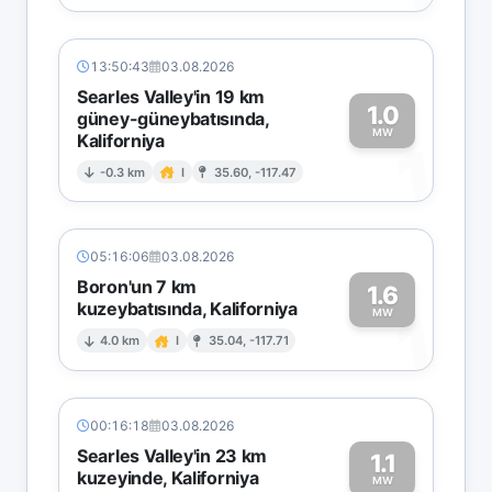
13:50:43
03.08.2026
Searles Valley'in 19 km
1.0
güney-güneybatısında,
MW
Kaliforniya
1
-0.3 km
I
35.60, -117.47
05:16:06
03.08.2026
Boron'un 7 km
1.6
kuzeybatısında, Kaliforniya
1
MW
4.0 km
I
35.04, -117.71
00:16:18
03.08.2026
Searles Valley'in 23 km
1.1
kuzeyinde, Kaliforniya
MW