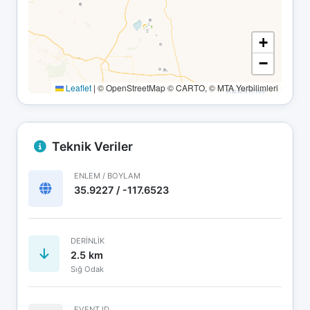
+
−
Leaflet
|
© OpenStreetMap © CARTO, © MTA Yerbilimleri
Teknik Veriler
ENLEM / BOYLAM
35.9227 / -117.6523
DERINLIK
2.5 km
Sığ Odak
EVENT ID