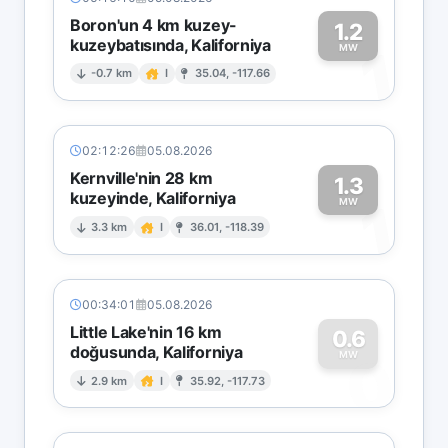
Boron'un 4 km kuzey-
1.2
kuzeybatısında, Kaliforniya
1
MW
-0.7 km
I
35.04, -117.66
02:12:26
05.08.2026
Kernville'nin 28 km
1.3
kuzeyinde, Kaliforniya
1
MW
3.3 km
I
36.01, -118.39
00:34:01
05.08.2026
Little Lake'nin 16 km
0.6
doğusunda, Kaliforniya
0
MW
2.9 km
I
35.92, -117.73