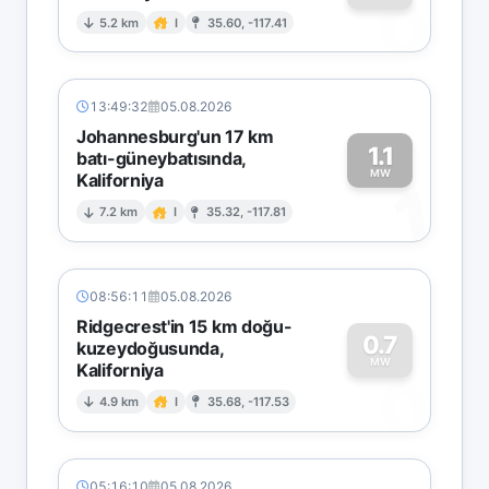
0
5.2 km
I
35.60, -117.41
13:49:32
05.08.2026
Johannesburg'un 17 km
1.1
batı-güneybatısında,
MW
Kaliforniya
1
7.2 km
I
35.32, -117.81
08:56:11
05.08.2026
Ridgecrest'in 15 km doğu-
0.7
kuzeydoğusunda,
MW
Kaliforniya
0
4.9 km
I
35.68, -117.53
05:16:10
05.08.2026