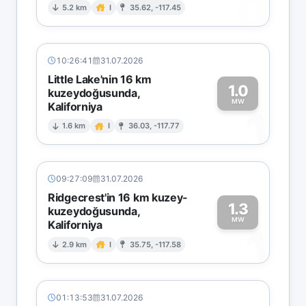
0
5.2 km
I
35.62, -117.45
10:26:41
31.07.2026
Little Lake'nin 16 km
1.0
kuzeydoğusunda,
MW
Kaliforniya
1
1.6 km
I
36.03, -117.77
09:27:09
31.07.2026
Ridgecrest'in 16 km kuzey-
1.3
kuzeydoğusunda,
MW
Kaliforniya
1
2.9 km
I
35.75, -117.58
01:13:53
31.07.2026