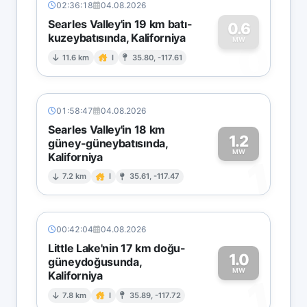
02:36:18
04.08.2026
Searles Valley'in 19 km batı-
0.6
kuzeybatısında, Kaliforniya
0
MW
11.6 km
I
35.80, -117.61
01:58:47
04.08.2026
Searles Valley'in 18 km
1.2
güney-güneybatısında,
MW
Kaliforniya
1
7.2 km
I
35.61, -117.47
00:42:04
04.08.2026
Little Lake'nin 17 km doğu-
1.0
güneydoğusunda,
MW
Kaliforniya
1
7.8 km
I
35.89, -117.72