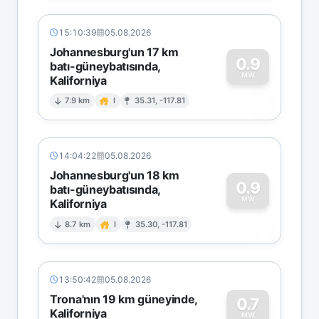
15:10:39
05.08.2026
Johannesburg'un 17 km
0.9
batı-güneybatısında,
MW
Kaliforniya
0
7.9 km
I
35.31, -117.81
14:04:22
05.08.2026
Johannesburg'un 18 km
0.9
batı-güneybatısında,
MW
Kaliforniya
0
8.7 km
I
35.30, -117.81
13:50:42
05.08.2026
Trona'nın 19 km güneyinde,
0.7
Kaliforniya
MW