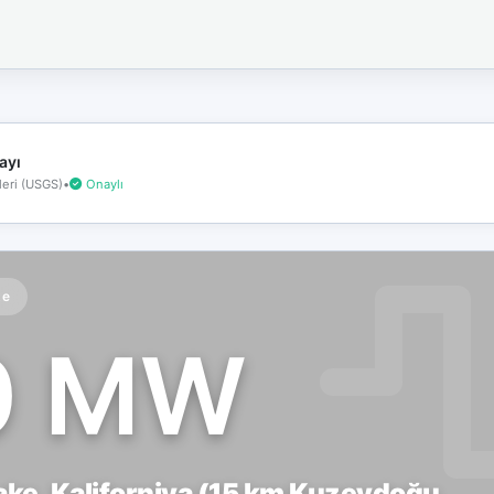
İnternet
bağlantınız
koptu!
Çevrimdışı
moddasınız.
ayı
eri (USGS)
•
Onaylı
te
0 MW
Lake, Kaliforniya (15 km Kuzeydoğu