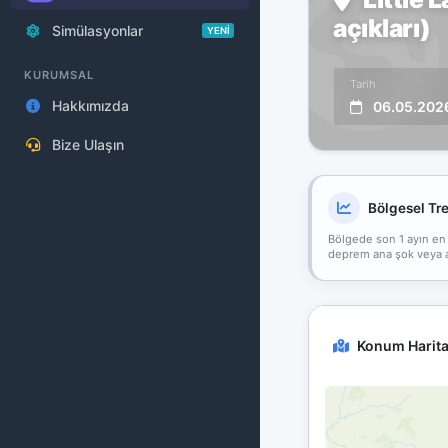
açıkları)
Simülasyonlar
YENİ
KURUMSAL
Tarih
Hakkımızda
06.05.202
Bize Ulaşın
Bölgesel Tr
Bölgede son 1 ayın en
deprem ana şok veya art
Konum Harita