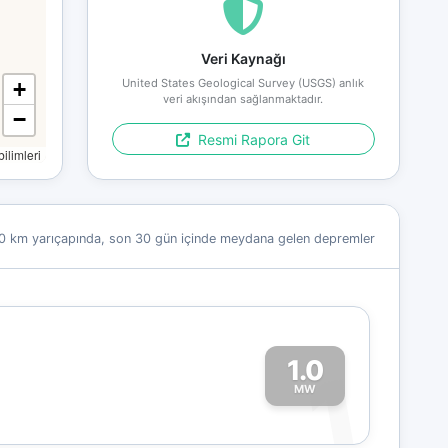
Veri Kaynağı
United States Geological Survey (USGS) anlık
+
veri akışından sağlanmaktadır.
−
Resmi Rapora Git
limleri
0 km yarıçapında, son 30 gün içinde meydana gelen depremler
1.0
1
MW