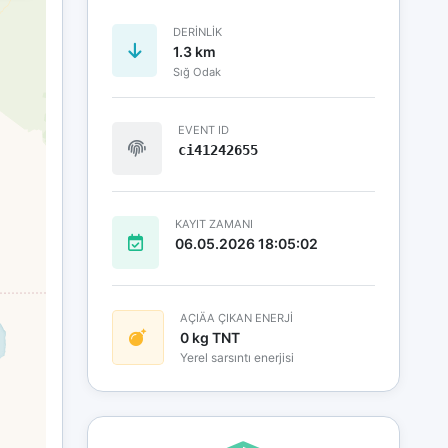
DERINLIK
1.3 km
Sığ Odak
EVENT ID
ci41242655
KAYIT ZAMANI
06.05.2026 18:05:02
AÇIÄA ÇIKAN ENERJİ
0 kg TNT
Yerel sarsıntı enerjisi