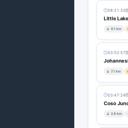
08:21:33
Little La
9.1 km
03:52:57
Johannesb
7.1 km
03:47:24
Coso Junc
2.6 km