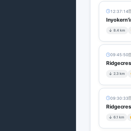
12:37:14
Inyokern'i
8.4 km
09:45:50
Ridgecres
2.3 km
09:30:33
Ridgecres
6.1 km