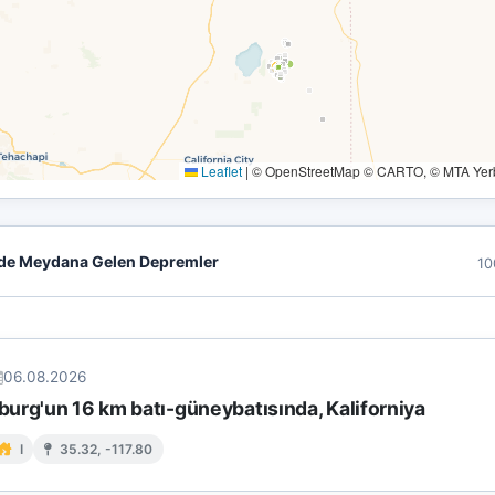
Leaflet
|
© OpenStreetMap © CARTO, © MTA Yerbi
de Meydana Gelen Depremler
10
06.08.2026
urg'un 16 km batı-güneybatısında, Kaliforniya
I
35.32, -117.80