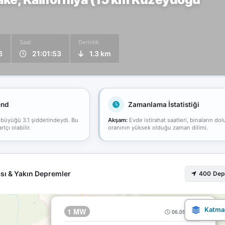
Saat
Derinlik
6
21:01:53
1.3 km
end
Zamanlama İstatistiği
 büyüğü 3.1 şiddetindeydi. Bu
Akşam:
Evde istirahat saatleri, binaların dol
çı olabilir.
oranının yüksek olduğu zaman dilimi.
sı & Yakın Depremler
400 De
×
1 MW
06.05 21:01