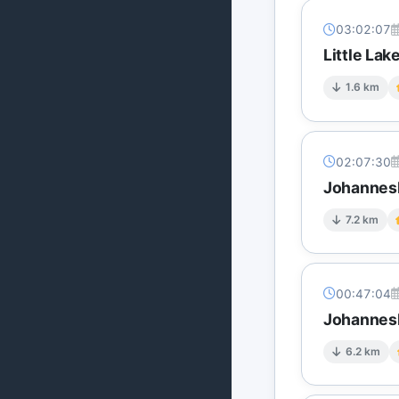
03:02:07
Little Lak
1.6 km
02:07:30
Johannesb
7.2 km
00:47:04
Johannesb
6.2 km