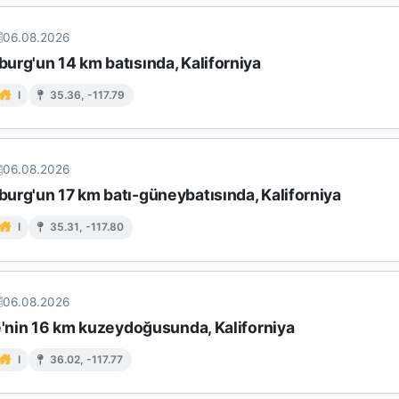
06.08.2026
urg'un 14 km batısında, Kaliforniya
I
35.36, -117.79
06.08.2026
urg'un 17 km batı-güneybatısında, Kaliforniya
I
35.31, -117.80
06.08.2026
e'nin 16 km kuzeydoğusunda, Kaliforniya
I
36.02, -117.77