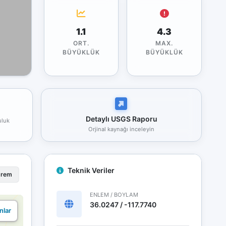
1.1
4.3
ORT.
MAX.
BÜYÜKLÜK
BÜYÜKLÜK
Detaylı USGS Raporu
uluk
Orjinal kaynağı inceleyin
Teknik Veriler
prem
ENLEM / BOYLAM
36.0247 / -117.7740