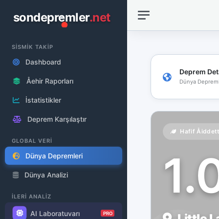
sondepremler
.net
SİSMİK TAKİP
Dashboard
Deprem Det
Åehir Raporları
Dünya Depreml
İstatistikler
Deprem Karşılaştır
Hafif Åiddet
GLOBAL VERİ
1.
Dünya Depremleri
Dünya Analizi
İLERİ ANALİZ
AI Laboratuvarı
PRO
Little 