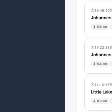
19:49:10
Johannesb
5.8 km
19:22:38
Johannesb
6.8 km
14:10:15
Little Lak
0.9 km