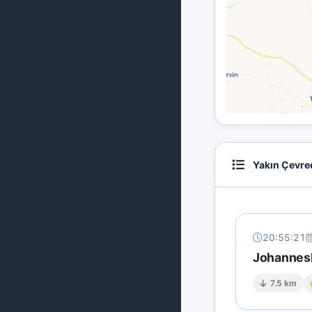
Yakın Çevre
20:55:21
Johannesb
7.5 km