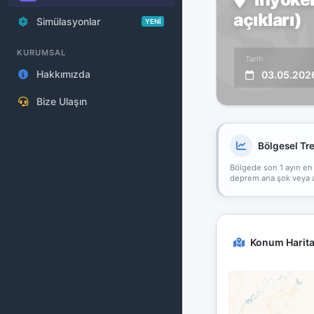
açıkları)
Simülasyonlar
YENİ
KURUMSAL
Tarih
Hakkımızda
03.05.202
Bize Ulaşın
Bölgesel Tr
Bölgede son 1 ayın en
deprem ana şok veya art
Konum Harita