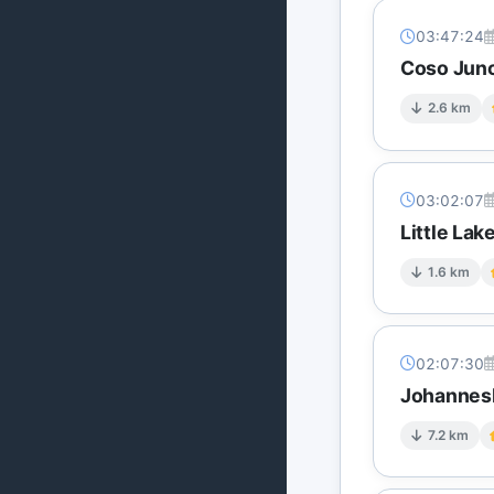
03:47:24
Coso Junc
2.6 km
03:02:07
Little Lak
1.6 km
02:07:30
Johannesb
7.2 km