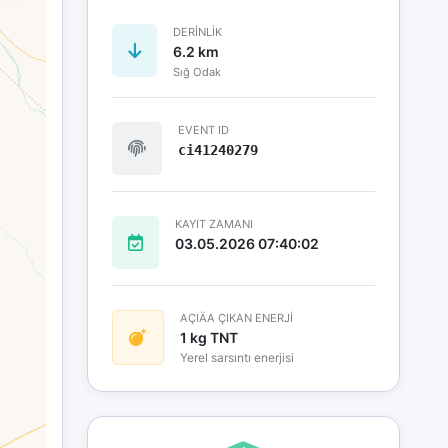
DERINLIK
6.2 km
Sığ Odak
EVENT ID
ci41240279
KAYIT ZAMANI
03.05.2026 07:40:02
AÇIÄA ÇIKAN ENERJİ
1 kg TNT
Yerel sarsıntı enerjisi