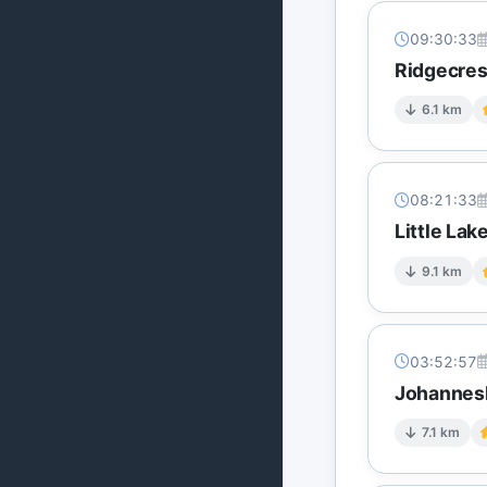
09:30:33
Ridgecres
6.1 km
08:21:33
Little La
9.1 km
03:52:57
Johannesb
7.1 km