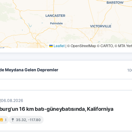
Leaflet
|
© OpenStreetMap © CARTO, © MTA Yerbi
de Meydana Gelen Depremler
10
06.08.2026
urg'un 16 km batı-güneybatısında, Kaliforniya
I
35.32, -117.80