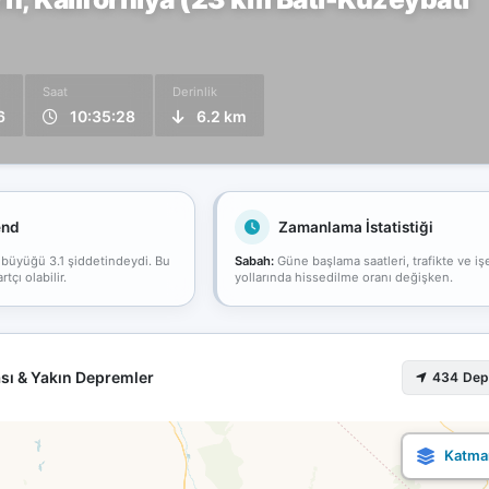
Saat
Derinlik
6
10:35:28
6.2 km
end
Zamanlama İstatistiği
 büyüğü 3.1 şiddetindeydi. Bu
Sabah:
Güne başlama saatleri, trafikte ve iş
çı olabilir.
yollarında hissedilme oranı değişken.
sı & Yakın Depremler
434 De