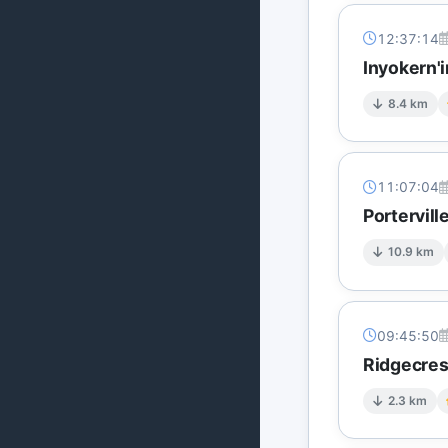
12:37:14
Inyokern'i
8.4 km
11:07:04
Portervil
10.9 km
09:45:50
Ridgecres
2.3 km