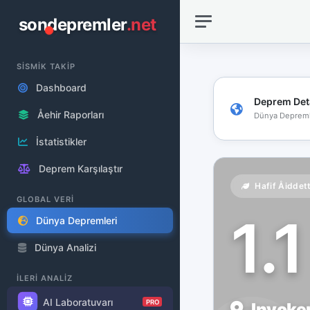
sondepremler
.net
SİSMİK TAKİP
Dashboard
Deprem Det
Åehir Raporları
Dünya Depreml
İstatistikler
Deprem Karşılaştır
Hafif Åiddet
GLOBAL VERİ
1.
Dünya Depremleri
Dünya Analizi
İLERİ ANALİZ
AI Laboratuvarı
PRO
Inyoker