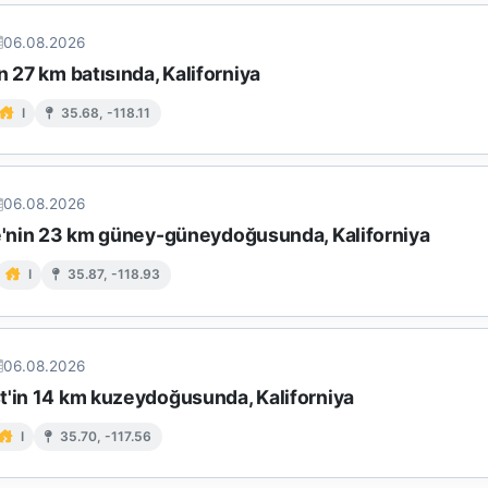
06.08.2026
n 27 km batısında, Kaliforniya
I
35.68, -118.11
06.08.2026
le'nin 23 km güney-güneydoğusunda, Kaliforniya
I
35.87, -118.93
06.08.2026
t'in 14 km kuzeydoğusunda, Kaliforniya
I
35.70, -117.56