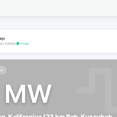
İnternet
bağlantınız
koptu!
Çevrimdışı
moddasınız.
ayı
eri (USGS)
•
Onaylı
te
1 MW
n, Kaliforniya (23 km Batı-Kuzeybatı