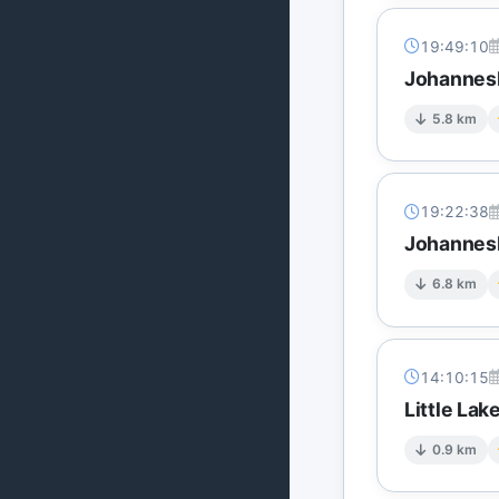
19:49:10
Johannesb
5.8 km
19:22:38
Johannesb
6.8 km
14:10:15
Little Lak
0.9 km