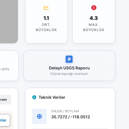
1.1
4.3
ORT.
MAX.
BÜYÜKLÜK
BÜYÜKLÜK
Detaylı USGS Raporu
e gidiş
Orjinal kaynağı inceleyin
Teknik Veriler
prem
ENLEM / BOYLAM
35.7272 / -118.0512