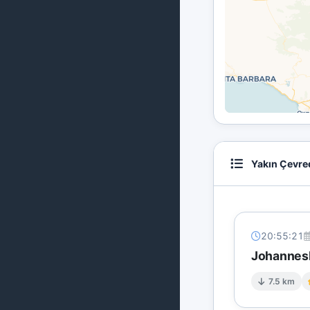
Yakın Çevre
20:55:21
Johannesb
7.5 km