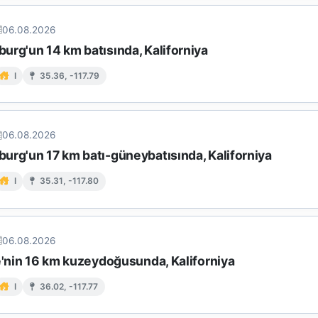
06.08.2026
urg'un 14 km batısında, Kaliforniya
I
35.36, -117.79
06.08.2026
urg'un 17 km batı-güneybatısında, Kaliforniya
I
35.31, -117.80
06.08.2026
e'nin 16 km kuzeydoğusunda, Kaliforniya
I
36.02, -117.77