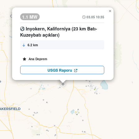
×
1.1 MW
03.05 10:35
Inyokern, Kaliforniya (23 km Batı-
Kuzeybatı açıkları)
6.2 km
Ana Deprem
USGS Raporu