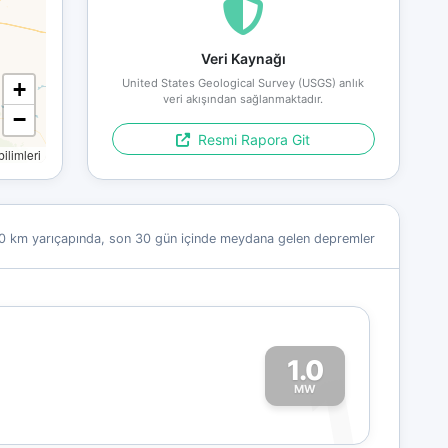
Veri Kaynağı
United States Geological Survey (USGS) anlık
+
veri akışından sağlanmaktadır.
−
Resmi Rapora Git
limleri
0 km yarıçapında, son 30 gün içinde meydana gelen depremler
1.0
1
MW