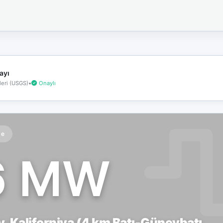
İnternet
bağlantınız
koptu!
Çevrimdışı
moddasınız.
ayı
eri (USGS)
•
Onaylı
te
6 MW
, Kaliforniya (4 km Batı-Güneybatı