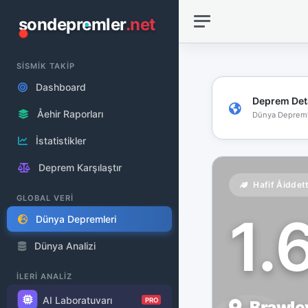
sondepremler
.net
SİSMİK TAKİP
Dashboard
Deprem Det
Åehir Raporları
Dünya Depreml
İstatistikler
Deprem Karşılaştır
Hafif Åiddet
GLOBAL VERİ
1.
Dünya Depremleri
Dünya Analizi
İLERİ ANALİZ
AI Laboratuvarı
PRO
Brawley