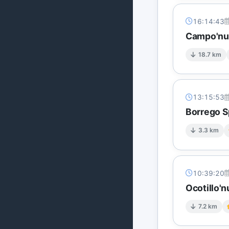
16:14:43
Campo'nun
18.7 km
13:15:53
Borrego S
3.3 km
10:39:20
Ocotillo'
7.2 km