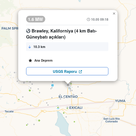
×
1.6 MW
10.05 09:18
Brawley, Kaliforniya (4 km Batı-
Güneybatı açıkları)
10.3 km
Ana Deprem
USGS Raporu