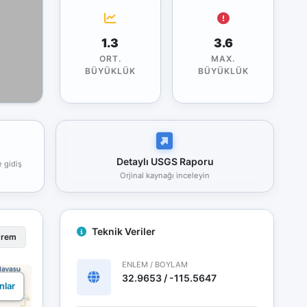
1.3
3.6
ORT.
MAX.
BÜYÜKLÜK
BÜYÜKLÜK
Detaylı USGS Raporu
e gidiş
Orjinal kaynağı inceleyin
Teknik Veriler
prem
ENLEM / BOYLAM
32.9653 / -115.5647