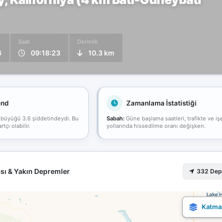
Saat
Derinlik
6
09:18:23
10.3 km
end
Zamanlama İstatistiği
 büyüğü 3.6 şiddetindeydi. Bu
Sabah:
Güne başlama saatleri, trafikte ve iş
çı olabilir.
yollarında hissedilme oranı değişken.
sı & Yakın Depremler
332 De