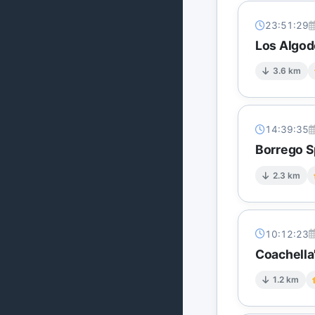
23:51:29
Los Algod
3.6 km
14:39:35
Borrego Sp
2.3 km
10:12:23
Coachella
1.2 km