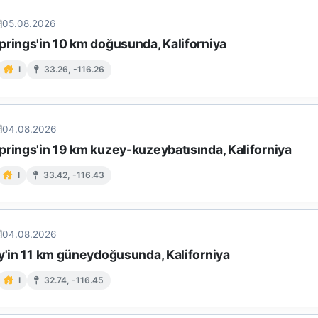
05.08.2026
prings'in 10 km doğusunda, Kaliforniya
I
33.26, -116.26
04.08.2026
prings'in 19 km kuzey-kuzeybatısında, Kaliforniya
I
33.42, -116.43
04.08.2026
ey'in 11 km güneydoğusunda, Kaliforniya
I
32.74, -116.45