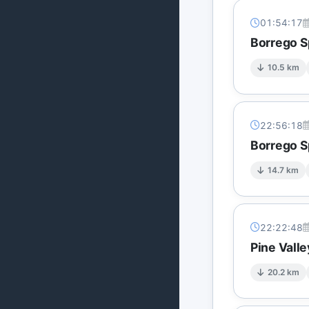
01:54:17
Borrego S
10.5 km
22:56:18
Borrego S
14.7 km
22:22:48
Pine Vall
20.2 km