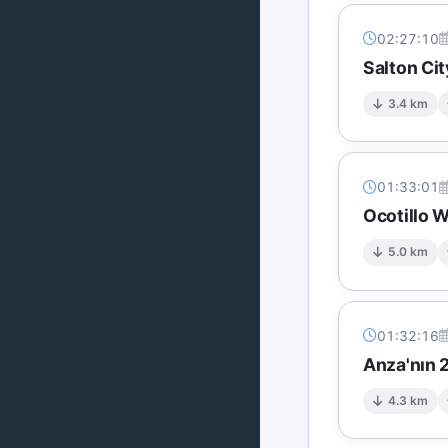
02:27:10
Salton Cit
3.4 km
01:33:01
Ocotillo 
5.0 km
01:32:16
Anza'nın 
4.3 km