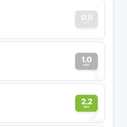
0
0.9
MW
1.0
1
MW
2
2.2
MW