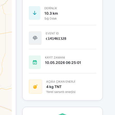
DERINLIK
10.3 km
Sığ Odak
EVENT ID
ci41461328
KAYIT ZAMANI
10.05.2026 06:25:01
AÇIÄA ÇIKAN ENERJİ
4 kg TNT
Yerel sarsıntı enerjisi