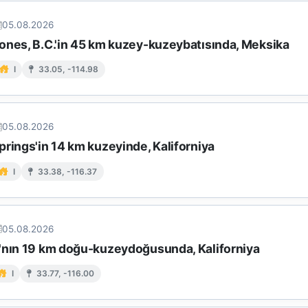
05.08.2026
ones, B.C.'in 45 km kuzey-kuzeybatısında, Meksika
I
33.05, -114.98
05.08.2026
rings'in 14 km kuzeyinde, Kaliforniya
I
33.38, -116.37
05.08.2026
'nın 19 km doğu-kuzeydoğusunda, Kaliforniya
I
33.77, -116.00