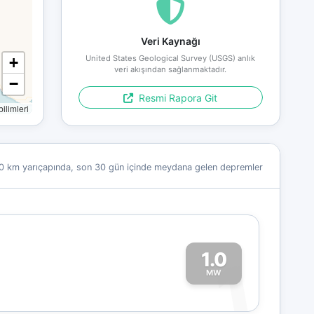
Veri Kaynağı
United States Geological Survey (USGS) anlık
+
veri akışından sağlanmaktadır.
−
Resmi Rapora Git
limleri
0 km yarıçapında, son 30 gün içinde meydana gelen depremler
1.0
1
MW