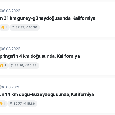
06.08.2026
 31 km güney-güneydoğusunda, Kaliforniya
I
32.37, -116.30
06.08.2026
prings'in 4 km doğusunda, Kaliforniya
I
33.26, -116.33
06.08.2026
nun 14 km doğu-kuzeydoğusunda, Kaliforniya
I
32.77, -115.86