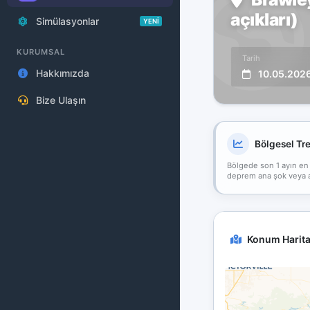
açıkları)
Simülasyonlar
YENİ
KURUMSAL
Tarih
Hakkımızda
10.05.202
Bize Ulaşın
Bölgesel Tr
Bölgede son 1 ayın en
deprem ana şok veya art
Konum Harita