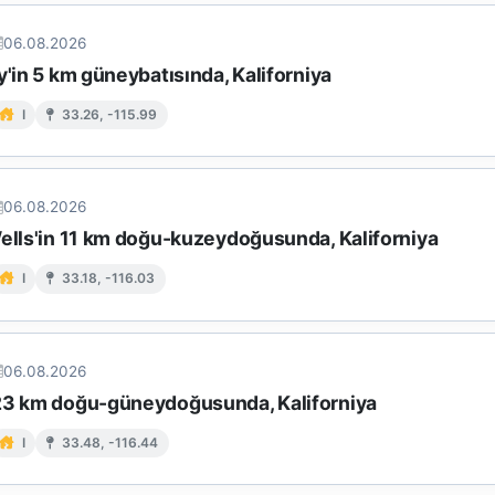
06.08.2026
y'in 5 km güneybatısında, Kaliforniya
I
33.26, -115.99
06.08.2026
Wells'in 11 km doğu-kuzeydoğusunda, Kaliforniya
I
33.18, -116.03
06.08.2026
23 km doğu-güneydoğusunda, Kaliforniya
I
33.48, -116.44