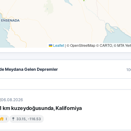
Leaflet
|
© OpenStreetMap © CARTO, © MTA Yerbi
de Meydana Gelen Depremler
10
06.08.2026
11 km kuzeydoğusunda, Kaliforniya
I
33.15, -116.53