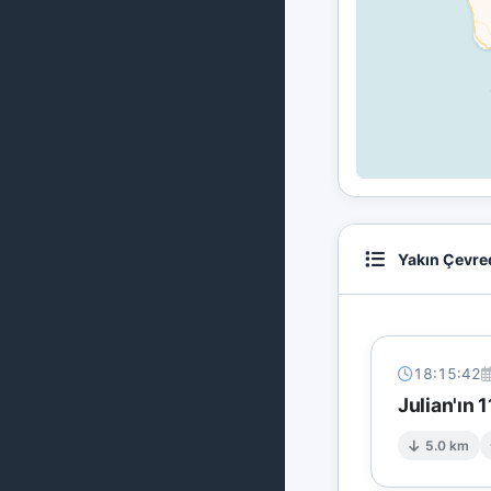
Yakın Çevre
18:15:42
Julian'ın 
5.0 km