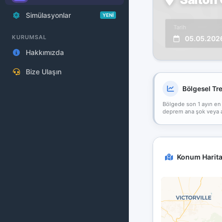
Simülasyonlar
YENİ
Tarih
KURUMSAL
05.05.202
Hakkımızda
Bize Ulaşın
Bölgesel Tr
Bölgede son 1 ayın en
deprem ana şok veya art
Konum Harita