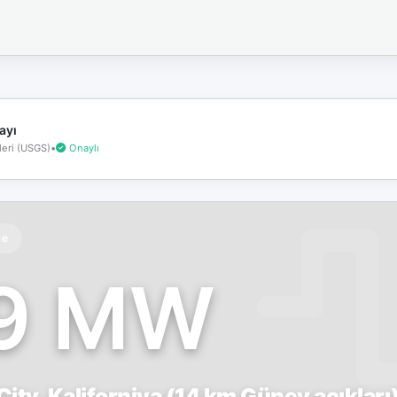
İnternet
bağlantınız
koptu!
Çevrimdışı
moddasınız.
ayı
eri (USGS)
•
Onaylı
te
.9 MW
City, Kaliforniya (14 km Güney açıkları