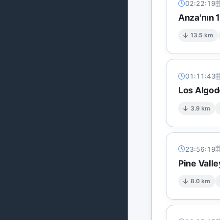
02:22:19
Anza'nın 
13.5 km
01:11:43
Los Algod
3.9 km
23:56:19
Pine Vall
8.0 km