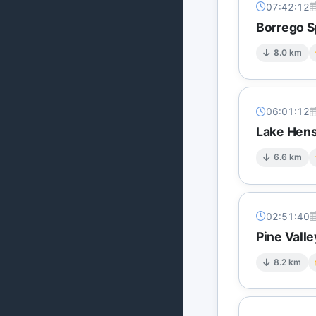
07:42:12
Borrego S
8.0 km
06:01:12
Lake Hens
6.6 km
02:51:40
Pine Valle
8.2 km