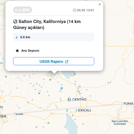
×
0.9 MW
05.05 13:01
Salton City, Kaliforniya (14 km
Güney açıkları)
6.6 km
Ana Deprem
USGS Raporu