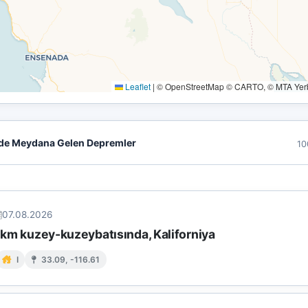
Leaflet
|
© OpenStreetMap © CARTO, © MTA Yerbi
de Meydana Gelen Depremler
10
07.08.2026
1 km kuzey-kuzeybatısında, Kaliforniya
I
33.09, -116.61