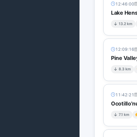
12:46:00
Lake Hens
13.2 km
12:09:16
Pine Vall
8.3 km
11:42:21
Ocotillo'
7.1 km