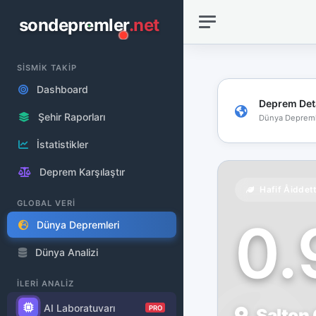
sondepremler
.net
SİSMİK TAKİP
Dashboard
Deprem Det
Şehir Raporları
Dünya Depreml
İstatistikler
Deprem Karşılaştır
Hafif Åiddet
GLOBAL VERİ
0
Dünya Depremleri
Dünya Analizi
İLERİ ANALİZ
AI Laboratuvarı
PRO
Salton 