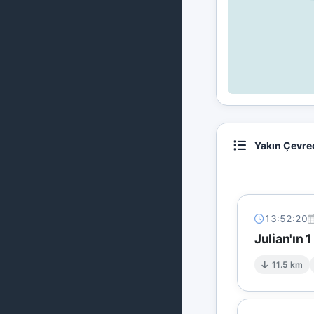
Yakın Çevre
13:52:20
Julian'ın 
11.5 km