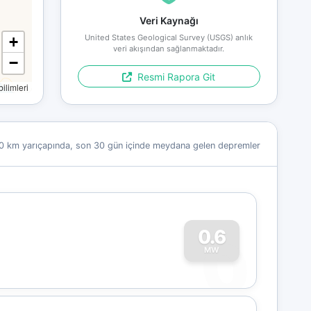
Veri Kaynağı
United States Geological Survey (USGS) anlık
+
veri akışından sağlanmaktadır.
−
Resmi Rapora Git
limleri
0 km yarıçapında, son 30 gün içinde meydana gelen depremler
0
0.6
MW