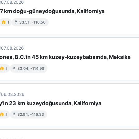
07.08.2026
17 km doğu-güneydoğusunda, Kaliforniya
I
33.51, -116.50
07.08.2026
ones, B.C.'in 45 km kuzey-kuzeybatısında, Meksika
I
33.04, -114.98
06.08.2026
ey'in 23 km kuzeydoğusunda, Kaliforniya
I
32.94, -116.33