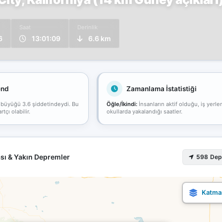
Saat
Derinlik
6
13:01:09
6.6 km
end
Zamanlama İstatistiği
 büyüğü 3.6 şiddetindeydi. Bu
Öğle/İkindi:
İnsanların aktif olduğu, iş yerle
çı olabilir.
okullarda yakalandığı saatler.
sı & Yakın Depremler
598 De