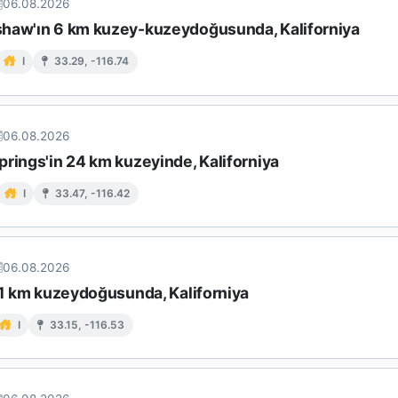
06.08.2026
haw'ın 6 km kuzey-kuzeydoğusunda, Kaliforniya
I
33.29, -116.74
06.08.2026
rings'in 24 km kuzeyinde, Kaliforniya
I
33.47, -116.42
06.08.2026
11 km kuzeydoğusunda, Kaliforniya
I
33.15, -116.53