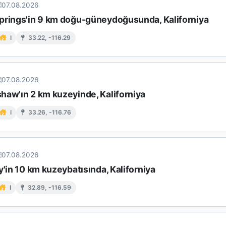
07.08.2026
prings'in 9 km doğu-güneydoğusunda, Kaliforniya
I
33.22, -116.29
07.08.2026
haw'ın 2 km kuzeyinde, Kaliforniya
I
33.26, -116.76
07.08.2026
y'in 10 km kuzeybatısında, Kaliforniya
I
32.89, -116.59