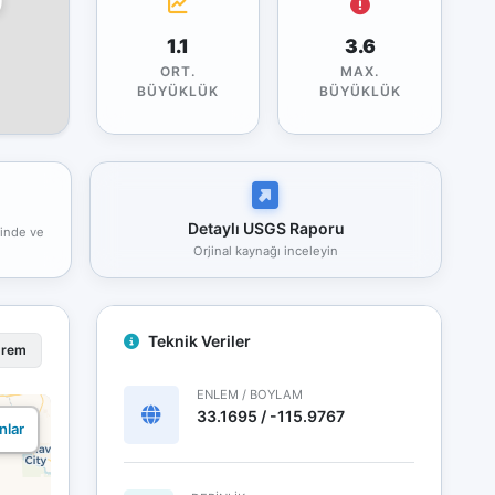
1.1
3.6
ORT.
MAX.
BÜYÜKLÜK
BÜYÜKLÜK
Detaylı USGS Raporu
rinde ve
Orjinal kaynağı inceleyin
Teknik Veriler
prem
ENLEM / BOYLAM
33.1695 / -115.9767