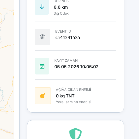
DERINLIK
6.6 km
Sığ Odak
EVENT ID
ci41241535
KAYIT ZAMANI
05.05.2026 10:05:02
AÇIÄA ÇIKAN ENERJİ
0 kg TNT
Yerel sarsıntı enerjisi