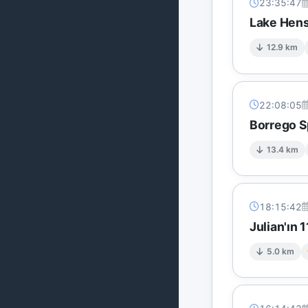
23:35:47
Lake Hens
12.9 km
22:08:05
Borrego Sp
13.4 km
18:15:42
Julian'ın 
5.0 km