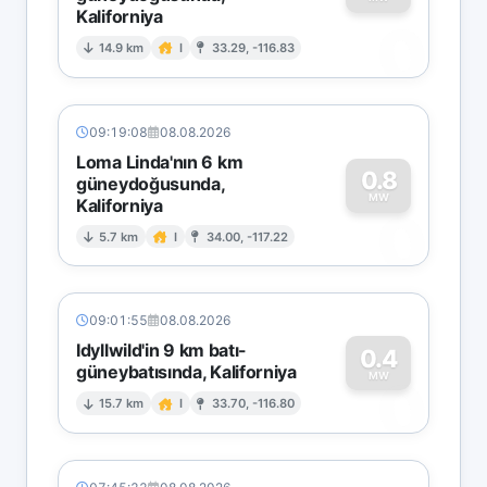
Kaliforniya
0
14.9 km
I
33.29, -116.83
09:19:08
08.08.2026
Loma Linda'nın 6 km
0.8
güneydoğusunda,
MW
Kaliforniya
0
5.7 km
I
34.00, -117.22
09:01:55
08.08.2026
Idyllwild'in 9 km batı-
0.4
güneybatısında, Kaliforniya
0
MW
15.7 km
I
33.70, -116.80