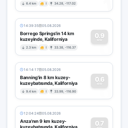
1
6.4 km
I
34.28, -117.02
14:39:35
05.08.2026
Borrego Springs'in 14 km
0.9
kuzeyinde, Kaliforniya
0
MW
2.3 km
I
33.38, -116.37
14:14:17
05.08.2026
Banning'in 8 km kuzey-
0.6
kuzeybatısında, Kaliforniya
0
MW
9.4 km
I
33.99, -116.90
12:04:24
05.08.2026
Anza'nın 9 km kuzey-
0.7
kuzeybatısında, Kaliforniya
MW