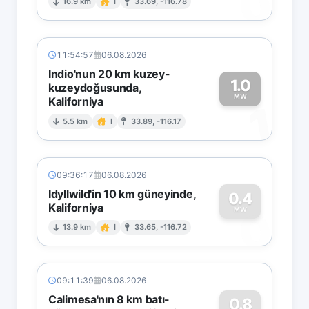
0
16.9 km
I
33.69, -116.78
11:54:57
06.08.2026
Indio'nun 20 km kuzey-
1.0
kuzeydoğusunda,
MW
Kaliforniya
1
5.5 km
I
33.89, -116.17
09:36:17
06.08.2026
Idyllwild'in 10 km güneyinde,
0.4
Kaliforniya
0
MW
13.9 km
I
33.65, -116.72
09:11:39
06.08.2026
Calimesa'nın 8 km batı-
0.8