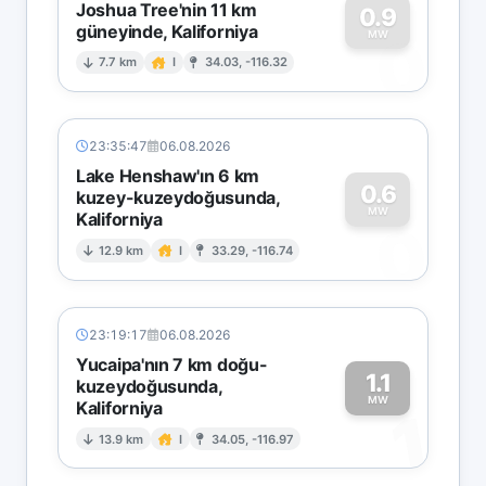
Joshua Tree'nin 11 km
0.9
güneyinde, Kaliforniya
0
MW
7.7 km
I
34.03, -116.32
23:35:47
06.08.2026
Lake Henshaw'ın 6 km
0.6
kuzey-kuzeydoğusunda,
MW
Kaliforniya
0
12.9 km
I
33.29, -116.74
23:19:17
06.08.2026
Yucaipa'nın 7 km doğu-
1.1
kuzeydoğusunda,
MW
Kaliforniya
1
13.9 km
I
34.05, -116.97