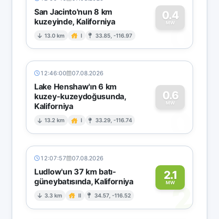
San Jacinto'nun 8 km
0.4
kuzeyinde, Kaliforniya
0
MW
13.0 km
I
33.85, -116.97
12:46:00
07.08.2026
Lake Henshaw'ın 6 km
0.6
kuzey-kuzeydoğusunda,
MW
Kaliforniya
0
13.2 km
I
33.29, -116.74
12:07:57
07.08.2026
Ludlow'un 37 km batı-
2.1
güneybatısında, Kaliforniya
2
MW
3.3 km
II
34.57, -116.52