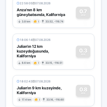
22:58:05
07.08.2026
Anza'nın 8 km
0.7
güneybatısında, Kaliforniya
0
MW
3.8 km
I
33.52, -116.74
18:06:14
07.08.2026
Julian'ın 12 km
0.3
kuzeydoğusunda,
MW
Kaliforniya
0
8.6 km
I
33.15, -116.51
18:02:43
07.08.2026
Julian'ın 9 km kuzeyinde,
0.8
Kaliforniya
0
MW
17.4 km
I
33.16, -116.60