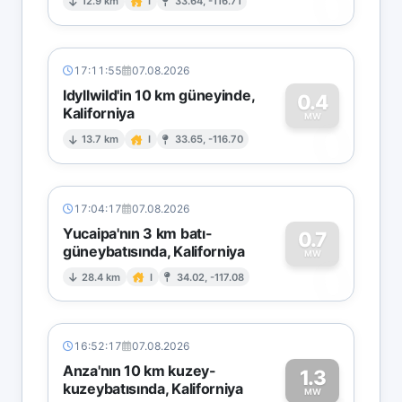
0
12.9 km
I
33.64, -116.71
17:11:55
07.08.2026
Idyllwild'in 10 km güneyinde,
0.4
Kaliforniya
0
MW
13.7 km
I
33.65, -116.70
17:04:17
07.08.2026
Yucaipa'nın 3 km batı-
0.7
güneybatısında, Kaliforniya
0
MW
28.4 km
I
34.02, -117.08
16:52:17
07.08.2026
Anza'nın 10 km kuzey-
1.3
kuzeybatısında, Kaliforniya
MW