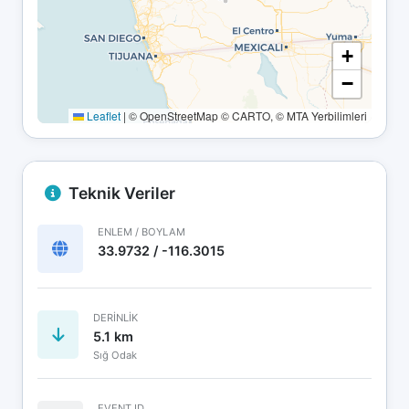
+
−
Leaflet
|
© OpenStreetMap © CARTO, © MTA Yerbilimleri
Teknik Veriler
ENLEM / BOYLAM
33.9732 / -116.3015
DERINLIK
5.1 km
Sığ Odak
EVENT ID