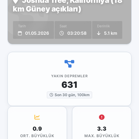
Joshua Tree, Kaliforniya (18
km Güney açıkları)
Tarih
Saat
Derinlik
01.05.2026
03:20:58
5.1 km
YAKIN DEPREMLER
631
Son 30 gün, 100km
0.9
3.3
ORT. BÜYÜKLÜK
MAX. BÜYÜKLÜK