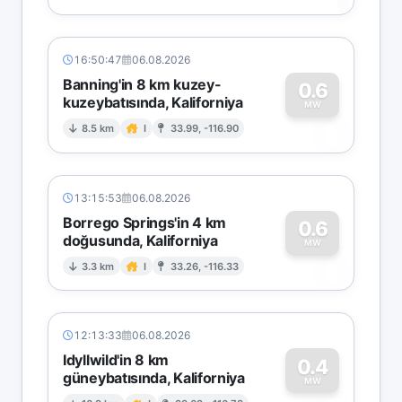
16:50:47
06.08.2026
Banning'in 8 km kuzey-
0.6
kuzeybatısında, Kaliforniya
0
MW
8.5 km
I
33.99, -116.90
13:15:53
06.08.2026
Borrego Springs'in 4 km
0.6
doğusunda, Kaliforniya
0
MW
3.3 km
I
33.26, -116.33
12:13:33
06.08.2026
Idyllwild'in 8 km
0.4
güneybatısında, Kaliforniya
MW