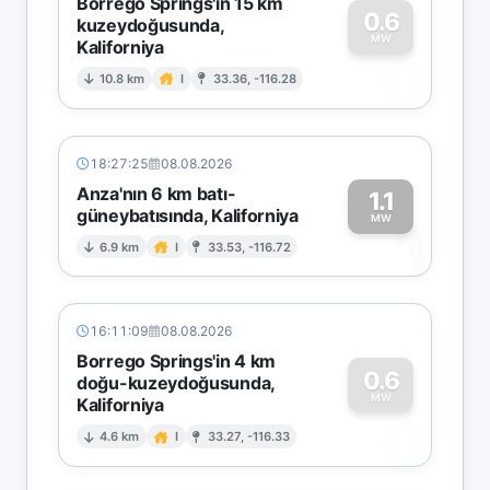
Borrego Springs'in 15 km
0.6
kuzeydoğusunda,
MW
Kaliforniya
0
10.8 km
I
33.36, -116.28
18:27:25
08.08.2026
Anza'nın 6 km batı-
1.1
güneybatısında, Kaliforniya
1
MW
6.9 km
I
33.53, -116.72
16:11:09
08.08.2026
Borrego Springs'in 4 km
0.6
doğu-kuzeydoğusunda,
MW
Kaliforniya
0
4.6 km
I
33.27, -116.33