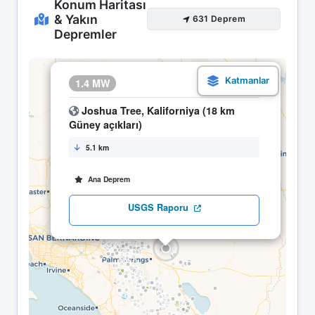
Konum Haritası
& Yakın
631 Deprem
Depremler
×
1.4 MW
01.05 03:20
Joshua Tree, Kaliforniya (18 km
Güney açıkları)
5.1 km
Ana Deprem
USGS Raporu