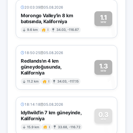
20:03:39
05.08.2026
Morongo Valley'in 8 km
1.1
batısında, Kaliforniya
1
MW
9.6 km
I
34.03, -116.67
18:50:25
05.08.2026
Redlands'ın 4 km
1.3
güneydoğusunda,
MW
Kaliforniya
1
11.2 km
I
34.03, -117.15
18:14:18
05.08.2026
Idyllwild'in 7 km güneyinde,
0.3
Kaliforniya
0
MW
15.9 km
I
33.68, -116.72