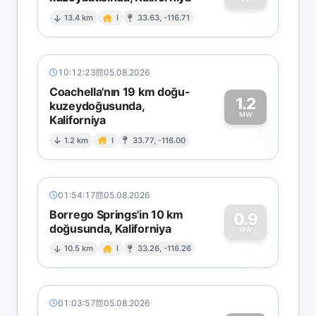
0
13.4 km
I
33.63, -116.71
10:12:23
05.08.2026
Coachella'nın 19 km doğu-
1.2
kuzeydoğusunda,
MW
Kaliforniya
1
1.2 km
I
33.77, -116.00
01:54:17
05.08.2026
Borrego Springs'in 10 km
0.9
doğusunda, Kaliforniya
0
MW
10.5 km
I
33.26, -116.26
01:03:57
05.08.2026