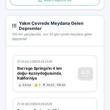
Yakın Çevrede Meydana Gelen
Depremler
100 km yarıçapında, son 30 gün içinde meydana gelen
depremler
19:04:22
08.08.2026
Borrego Springs'in 4 km
0.5
doğu-kuzeydoğusunda,
MW
Kaliforniya
0
3.6 km
I
33.27, -116.33
18:36:05
08.08.2026