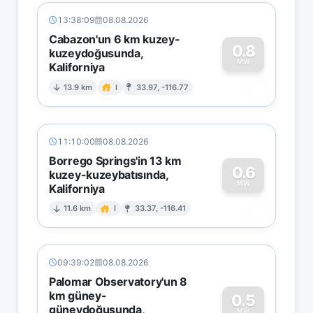
13:38:09
08.08.2026
Cabazon'un 6 km kuzey-
0.8
kuzeydoğusunda,
MW
Kaliforniya
0
13.9 km
I
33.97, -116.77
11:10:00
08.08.2026
Borrego Springs'in 13 km
0.6
kuzey-kuzeybatısında,
MW
Kaliforniya
0
11.6 km
I
33.37, -116.41
09:39:02
08.08.2026
Palomar Observatory'un 8
km güney-
0.5
güneydoğusunda,
MW