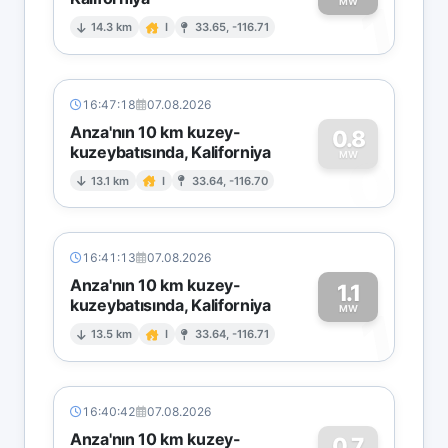
1
MW
14.3 km
I
33.65, -116.71
16:47:18
07.08.2026
Anza'nın 10 km kuzey-
0.8
kuzeybatısında, Kaliforniya
0
MW
13.1 km
I
33.64, -116.70
16:41:13
07.08.2026
Anza'nın 10 km kuzey-
1.1
kuzeybatısında, Kaliforniya
1
MW
13.5 km
I
33.64, -116.71
16:40:42
07.08.2026
Anza'nın 10 km kuzey-
0.7