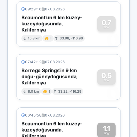
09:29:16
07.08.2026
Beaumont'un 6 km kuzey-
0.7
kuzeydoğusunda,
MW
Kaliforniya
0
15.8 km
I
33.98, -116.96
07:42:12
07.08.2026
Borrego Springs'in 9 km
0.5
doğu-güneydoğusunda,
MW
Kaliforniya
0
8.0 km
I
33.22, -116.29
06:45:58
07.08.2026
Beaumont'un 6 km kuzey-
1.1
kuzeydoğusunda,
MW
Kaliforniya