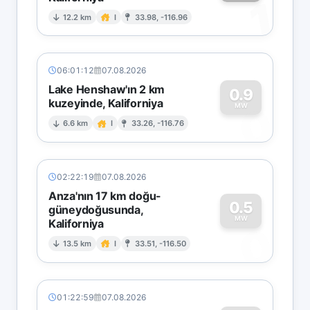
1
12.2 km
I
33.98, -116.96
06:01:12
07.08.2026
Lake Henshaw'ın 2 km
0.9
kuzeyinde, Kaliforniya
0
MW
6.6 km
I
33.26, -116.76
02:22:19
07.08.2026
Anza'nın 17 km doğu-
0.5
güneydoğusunda,
MW
Kaliforniya
0
13.5 km
I
33.51, -116.50
01:22:59
07.08.2026