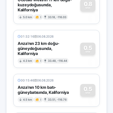
0.8
kuzeydoğusunda,
MW
Kaliforniya
0
5.0 km
I
33.18, -116.03
01:32:16
06.08.2026
Anza'nın 23 km doğu-
0.5
güneydoğusunda,
MW
Kaliforniya
0
4.3 km
I
33.48, -116.44
00:15:46
06.08.2026
Anza'nın 10 km batı-
0.5
güneybatısında, Kaliforniya
0
MW
4.5 km
I
33.51, -116.76