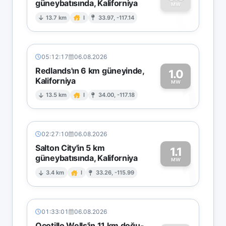
güneybatısında, Kaliforniya
0
MW
13.7 km
I
33.97, -117.14
05:12:17
06.08.2026
Redlands'ın 6 km güneyinde,
1.0
Kaliforniya
1
MW
13.5 km
I
34.00, -117.18
02:27:10
06.08.2026
Salton City'in 5 km
1.1
güneybatısında, Kaliforniya
1
MW
3.4 km
I
33.26, -115.99
01:33:01
06.08.2026
Ocotillo Wells'in 11 km doğu-