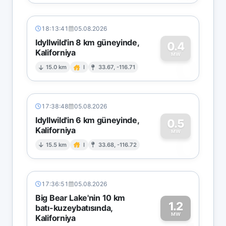
18:13:41
05.08.2026
Idyllwild'in 8 km güneyinde,
0.4
Kaliforniya
0
MW
15.0 km
I
33.67, -116.71
17:38:48
05.08.2026
Idyllwild'in 6 km güneyinde,
0.5
Kaliforniya
0
MW
15.5 km
I
33.68, -116.72
17:36:51
05.08.2026
Big Bear Lake'nin 10 km
1.2
batı-kuzeybatısında,
MW
Kaliforniya