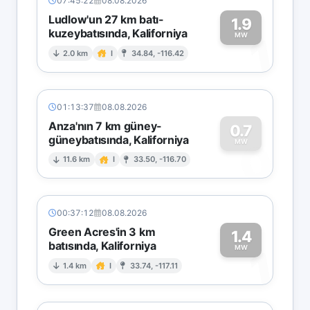
07:45:22
08.08.2026
Ludlow'un 27 km batı-
1.9
kuzeybatısında, Kaliforniya
1
MW
2.0 km
I
34.84, -116.42
01:13:37
08.08.2026
Anza'nın 7 km güney-
0.7
güneybatısında, Kaliforniya
0
MW
11.6 km
I
33.50, -116.70
00:37:12
08.08.2026
Green Acres'in 3 km
1.4
batısında, Kaliforniya
1
MW
1.4 km
I
33.74, -117.11