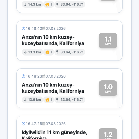
1
14.3 km
I
33.64, -116.71
16:48:43
07.08.2026
Anza'nın 10 km kuzey-
1.1
kuzeybatısında, Kaliforniya
1
MW
13.3 km
I
33.64, -116.71
16:48:23
07.08.2026
Anza'nın 10 km kuzey-
1.0
kuzeybatısında, Kaliforniya
1
MW
13.6 km
I
33.64, -116.71
16:47:25
07.08.2026
Idyllwild'in 11 km güneyinde,
1.2
Kaliforniya