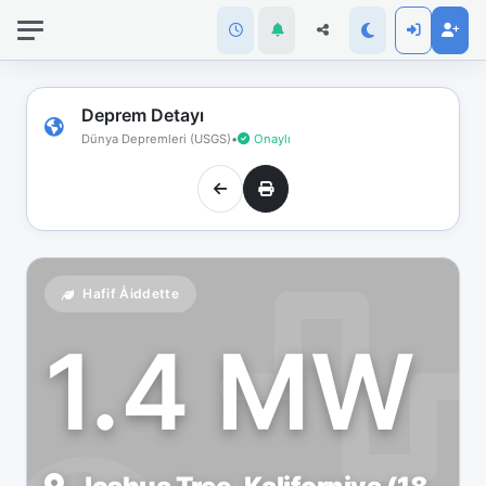
İnternet
bağlantınız
koptu!
Çevrimdışı
Deprem Detayı
moddasınız.
Dünya Depremleri (USGS)
•
Onaylı
Hafif Åiddette
1.4 MW