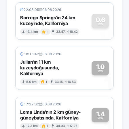
22:08:05
06.08.2026
Borrego Springs'in 24 km
0.6
kuzeyinde, Kaliforniya
0
MW
13.4 km
I
33.47, -116.42
18:15:42
06.08.2026
Julian'ın 11 km
1.0
kuzeydoğusunda,
MW
Kaliforniya
1
5.0 km
I
33.15, -116.53
17:22:32
06.08.2026
Loma Linda'nın 2 km güney-
1.4
güneybatısında, Kaliforniya
1
MW
17.3 km
I
34.03, -117.27