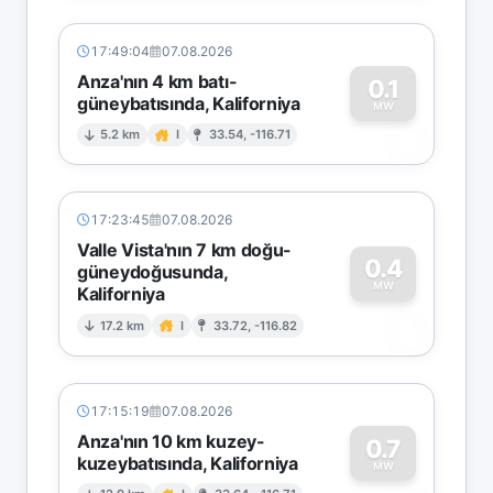
17:49:04
07.08.2026
Anza'nın 4 km batı-
0.1
güneybatısında, Kaliforniya
0
MW
5.2 km
I
33.54, -116.71
17:23:45
07.08.2026
Valle Vista'nın 7 km doğu-
0.4
güneydoğusunda,
MW
Kaliforniya
0
17.2 km
I
33.72, -116.82
17:15:19
07.08.2026
Anza'nın 10 km kuzey-
0.7
kuzeybatısında, Kaliforniya
MW