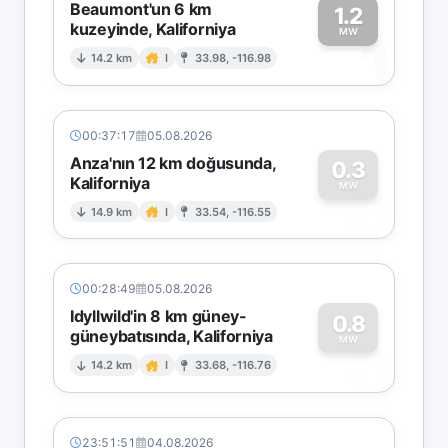
Beaumont'un 6 km
1.2
kuzeyinde, Kaliforniya
1
MW
14.2 km
I
33.98, -116.98
00:37:17
05.08.2026
Anza'nın 12 km doğusunda,
0.3
Kaliforniya
0
MW
14.9 km
I
33.54, -116.55
00:28:49
05.08.2026
Idyllwild'in 8 km güney-
0.8
güneybatısında, Kaliforniya
0
MW
14.2 km
I
33.68, -116.76
23:51:51
04.08.2026