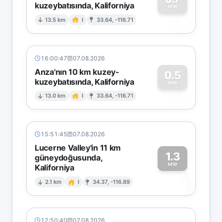
kuzeybatısında, Kaliforniya
0
MW
13.5 km
I
33.64, -116.71
16:00:47
07.08.2026
Anza'nın 10 km kuzey-
0.5
kuzeybatısında, Kaliforniya
0
MW
13.0 km
I
33.64, -116.71
15:51:45
07.08.2026
Lucerne Valley'in 11 km
1.3
güneydoğusunda,
MW
Kaliforniya
1
2.1 km
I
34.37, -116.89
12:50:40
07.08.2026