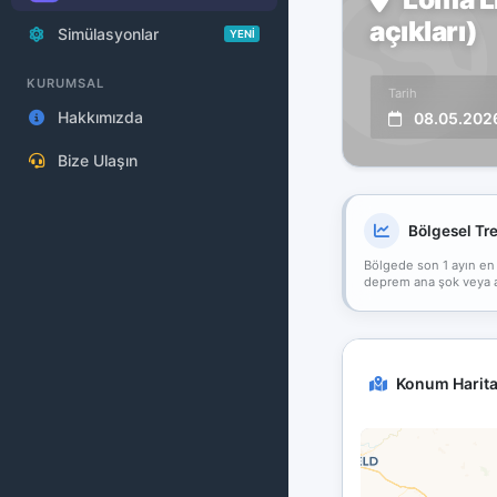
açıkları)
Simülasyonlar
YENİ
KURUMSAL
Tarih
Hakkımızda
08.05.202
Bize Ulaşın
Bölgesel Tr
Bölgede son 1 ayın en
deprem ana şok veya art
Konum Harita