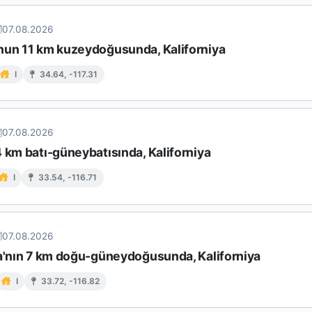
07.08.2026
nun 11 km kuzeydoğusunda, Kaliforniya
I
34.64, -117.31
07.08.2026
 km batı-güneybatısında, Kaliforniya
I
33.54, -116.71
07.08.2026
ta'nın 7 km doğu-güneydoğusunda, Kaliforniya
I
33.72, -116.82