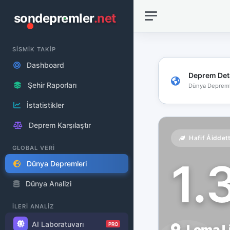
sondepremler
.net
SİSMİK TAKİP
Dashboard
Deprem Det
Şehir Raporları
Dünya Depreml
İstatistikler
Deprem Karşılaştır
Hafif Åiddet
GLOBAL VERİ
1.
Dünya Depremleri
Dünya Analizi
İLERİ ANALİZ
AI Laboratuvarı
PRO
Loma Li