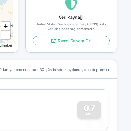
Veri Kaynağı
United States Geological Survey (USGS) anlık
+
veri akışından sağlanmaktadır.
−
Resmi Rapora Git
limleri
0 km yarıçapında, son 30 gün içinde meydana gelen depremler
0
0.7
MW