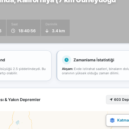
Saat
Derinlik
6
18:40:56
3.4 km
end
Zamanlama İstatistiği
 büyüğü 2.5 şiddetindeydi. Bu
Akşam:
Evde istirahat saatleri, binaların dol
çı olabilir.
oranının yüksek olduğu zaman dilimi.
sı & Yakın Depremler
603 De