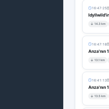
16:47:25
Idyllwild'
14.3 km
16:47:18
Anza'nın 
13.1 km
16:41:13
Anza'nın 
13.5 km