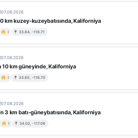
07.08.2026
10 km kuzey-kuzeybatısında, Kaliforniya
I
33.64, -116.71
07.08.2026
in 10 km güneyinde, Kaliforniya
I
33.65, -116.70
07.08.2026
n 3 km batı-güneybatısında, Kaliforniya
I
34.02, -117.08