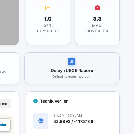
1.0
3.3
ORT.
MAX.
BÜYÜKLÜK
BÜYÜKLÜK
Detaylı USGS Raporu
uluk
Orjinal kaynağı inceleyin
Teknik Veriler
prem
ENLEM / BOYLAM
33.9993 / -117.2168