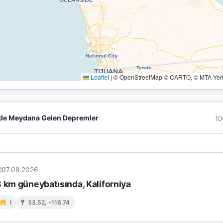
Leaflet
|
© OpenStreetMap © CARTO, © MTA Yerbi
de Meydana Gelen Depremler
10
07.08.2026
 km güneybatısında, Kaliforniya
I
33.52, -116.74