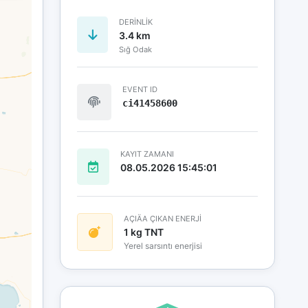
DERINLIK
3.4 km
Sığ Odak
EVENT ID
ci41458600
KAYIT ZAMANI
08.05.2026 15:45:01
AÇIÄA ÇIKAN ENERJİ
1 kg TNT
Yerel sarsıntı enerjisi