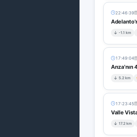
22:46:39
Adelanto'
-1.1 km
17:49:04
Anza'nın 4
5.2 km
17:23:45
Valle Vis
17.2 km