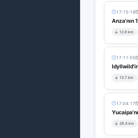
17:15:19
Anza'nın 
12.9 km
17:11:55
Idyllwild'
13.7 km
17:04:17
Yucaipa'nı
28.4 km