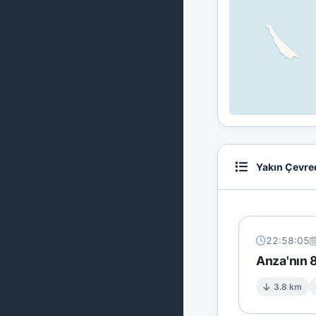
Yakın Çevre
22:58:05
Anza'nın 8
3.8 km