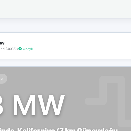
İnternet
bağlantınız
koptu!
Çevrimdışı
moddasınız.
ayı
eri (USGS)
•
Onaylı
te
3 MW
nda, Kaliforniya (7 km Güneydoğu