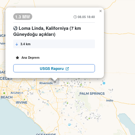
×
1.3 MW
08.05 18:40
Loma Linda, Kaliforniya (7 km
Güneydoğu açıkları)
3.4 km
Ana Deprem
USGS Raporu