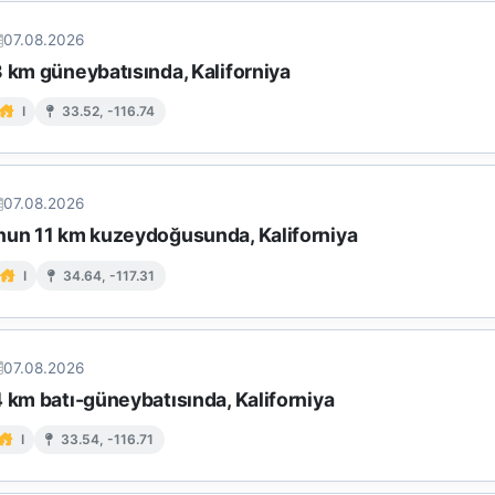
07.08.2026
 km güneybatısında, Kaliforniya
I
33.52, -116.74
07.08.2026
nun 11 km kuzeydoğusunda, Kaliforniya
I
34.64, -117.31
07.08.2026
 km batı-güneybatısında, Kaliforniya
I
33.54, -116.71