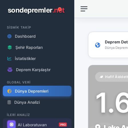
sondepremler
.net
SİSMİK TAKİP
Dashboard
Deprem Det
Şehir Raporları
Dünya Depreml
İstatistikler
Deprem Karşılaştır
Hafif Åiddet
GLOBAL VERİ
1.
Dünya Depremleri
Dünya Analizi
İLERİ ANALİZ
AI Laboratuvarı
PRO
Lake Ar