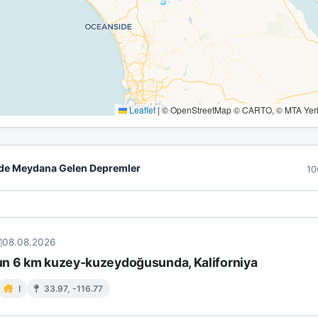
Leaflet
|
© OpenStreetMap © CARTO, © MTA Yerbi
de Meydana Gelen Depremler
10
08.08.2026
n 6 km kuzey-kuzeydoğusunda, Kaliforniya
I
33.97, -116.77