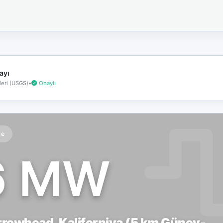
İnternet
bağlantınız
koptu!
Çevrimdışı
moddasınız.
ayı
eri (USGS)
•
Onaylı
te
6 MW
rowhead, Kaliforniya (5 km Güney-