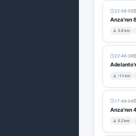
22:58:05
Anza'nın 8
3.8 km
22:46:39
Adelanto'
-1.1 km
17:49:04
Anza'nın 4
5.2 km