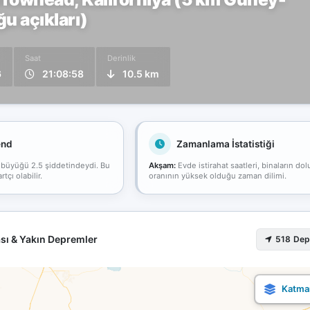
 açıkları)
Saat
Derinlik
6
21:08:58
10.5 km
end
Zamanlama İstatistiği
 büyüğü 2.5 şiddetindeydi. Bu
Akşam:
Evde istirahat saatleri, binaların dol
çı olabilir.
oranının yüksek olduğu zaman dilimi.
sı & Yakın Depremler
518 De