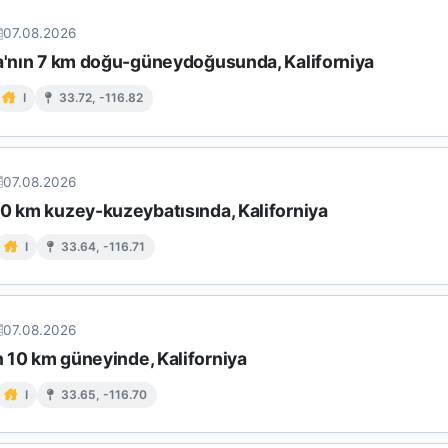
07.08.2026
ta'nın 7 km doğu-güneydoğusunda, Kaliforniya
I
33.72, -116.82
07.08.2026
10 km kuzey-kuzeybatısında, Kaliforniya
I
33.64, -116.71
07.08.2026
in 10 km güneyinde, Kaliforniya
I
33.65, -116.70