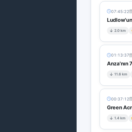
07:45:22
Ludlow'un 
2.0 km
01:13:37
Anza'nın 
11.6 km
00:37:12
Green Acre
1.4 km