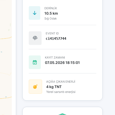
DERINLIK
10.5 km
Sığ Odak
EVENT ID
ci41457744
KAYIT ZAMANI
07.05.2026 18:15:01
AÇIÄA ÇIKAN ENERJİ
4 kg TNT
Yerel sarsıntı enerjisi