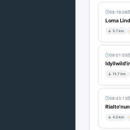
09:19:08
Loma Lind
5.7 km
09:01:55
Idyllwild'
15.7 km
08:43:13
Rialto'nun
4.2 km