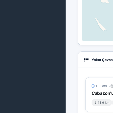
Yakın Çevre
13:38:09
Cabazon'u
13.9 km