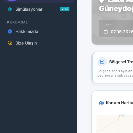
Güneydoğu
Simülasyonlar
YENİ
KURUMSAL
Tarih
Hakkımızda
07.05.202
Bize Ulaşın
Bölgesel Tr
Bölgede son 1 ayın en
deprem ana şok veya art
Konum Harita