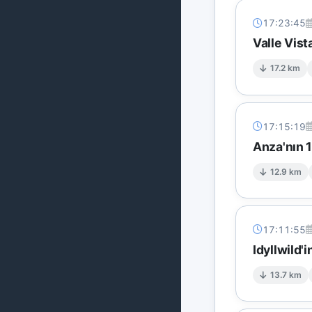
17:23:45
Valle Vis
17.2 km
17:15:19
Anza'nın 
12.9 km
17:11:55
Idyllwild'
13.7 km