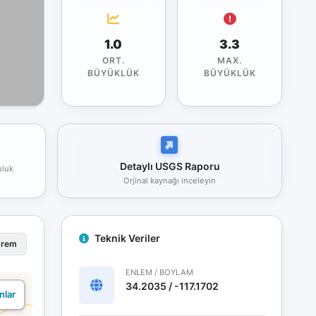
1.0
3.3
ORT.
MAX.
BÜYÜKLÜK
BÜYÜKLÜK
Detaylı USGS Raporu
uluk
Orjinal kaynağı inceleyin
Teknik Veriler
prem
ENLEM / BOYLAM
34.2035 / -117.1702