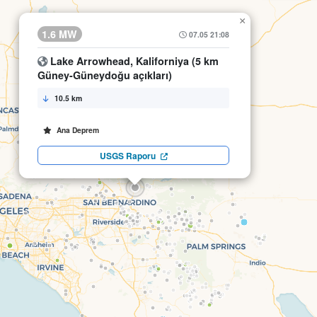
×
1.6 MW
07.05 21:08
Lake Arrowhead, Kaliforniya (5 km
Güney-Güneydoğu açıkları)
10.5 km
Ana Deprem
USGS Raporu