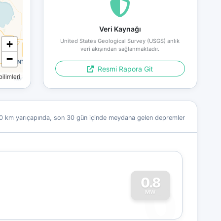
Veri Kaynağı
United States Geological Survey (USGS) anlık
+
veri akışından sağlanmaktadır.
−
Resmi Rapora Git
limleri
0 km yarıçapında, son 30 gün içinde meydana gelen depremler
0
0.8
MW