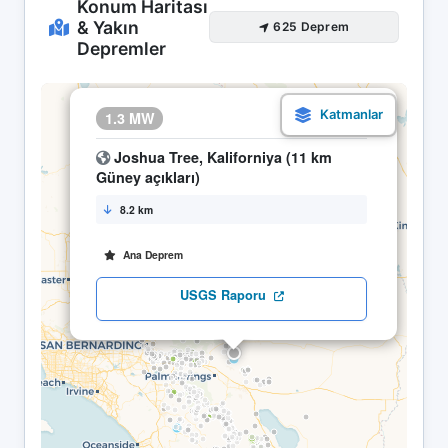
Konum Haritası
& Yakın
625 Deprem
Depremler
×
1.3 MW
06.05 08:15
Joshua Tree, Kaliforniya (11 km
Güney açıkları)
8.2 km
Ana Deprem
USGS Raporu