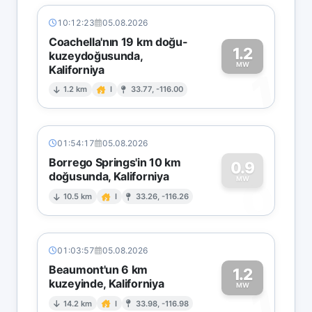
10:12:23
05.08.2026
Coachella'nın 19 km doğu-
1.2
kuzeydoğusunda,
MW
Kaliforniya
1
1.2 km
I
33.77, -116.00
01:54:17
05.08.2026
Borrego Springs'in 10 km
0.9
doğusunda, Kaliforniya
0
MW
10.5 km
I
33.26, -116.26
01:03:57
05.08.2026
Beaumont'un 6 km
1.2
kuzeyinde, Kaliforniya
1
MW
14.2 km
I
33.98, -116.98