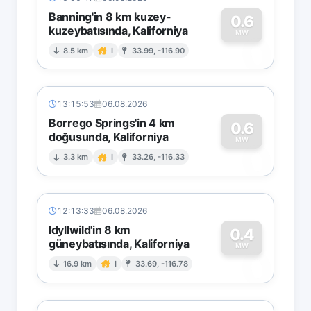
Banning'in 8 km kuzey-
0.6
kuzeybatısında, Kaliforniya
0
MW
8.5 km
I
33.99, -116.90
13:15:53
06.08.2026
Borrego Springs'in 4 km
0.6
doğusunda, Kaliforniya
0
MW
3.3 km
I
33.26, -116.33
12:13:33
06.08.2026
Idyllwild'in 8 km
0.4
güneybatısında, Kaliforniya
0
MW
16.9 km
I
33.69, -116.78