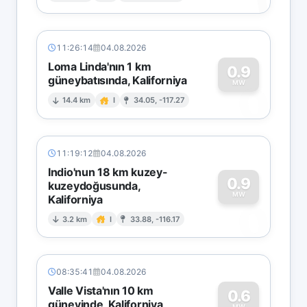
11:26:14
04.08.2026
Loma Linda'nın 1 km
0.9
güneybatısında, Kaliforniya
0
MW
14.4 km
I
34.05, -117.27
11:19:12
04.08.2026
Indio'nun 18 km kuzey-
0.9
kuzeydoğusunda,
MW
Kaliforniya
0
3.2 km
I
33.88, -116.17
08:35:41
04.08.2026
Valle Vista'nın 10 km
0.6
güneyinde, Kaliforniya
MW