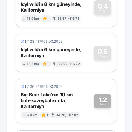
Idyllwild'in 8 km güneyinde,
0.4
Kaliforniya
0
MW
15.0 km
I
33.67, -116.71
17:38:48
05.08.2026
Idyllwild'in 6 km güneyinde,
0.5
Kaliforniya
0
MW
15.5 km
I
33.68, -116.72
17:36:51
05.08.2026
Big Bear Lake'nin 10 km
1.2
batı-kuzeybatısında,
MW
Kaliforniya
1
6.4 km
I
34.28, -117.02