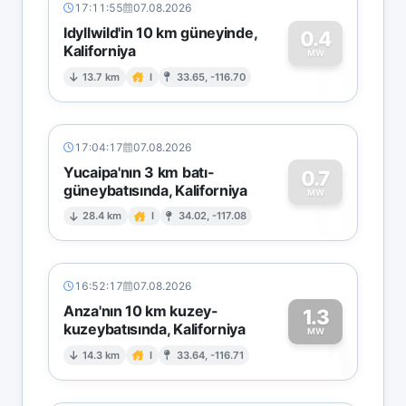
17:11:55
07.08.2026
Idyllwild'in 10 km güneyinde,
0.4
Kaliforniya
0
MW
13.7 km
I
33.65, -116.70
17:04:17
07.08.2026
Yucaipa'nın 3 km batı-
0.7
güneybatısında, Kaliforniya
0
MW
28.4 km
I
34.02, -117.08
16:52:17
07.08.2026
Anza'nın 10 km kuzey-
1.3
kuzeybatısında, Kaliforniya
1
MW
14.3 km
I
33.64, -116.71