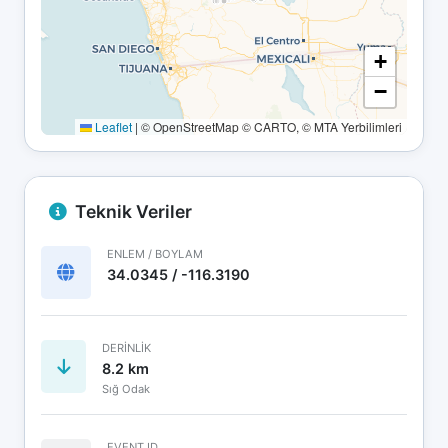
+
−
Leaflet
|
© OpenStreetMap © CARTO, © MTA Yerbilimleri
Teknik Veriler
ENLEM / BOYLAM
34.0345 / -116.3190
DERINLIK
8.2 km
Sığ Odak
EVENT ID