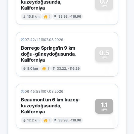
0.7
kuzeydoğusunda,
MW
Kaliforniya
0
15.8 km
I
33.98, -116.96
07:42:12
07.08.2026
Borrego Springs'in 9 km
0.5
doğu-güneydoğusunda,
MW
Kaliforniya
0
8.0 km
I
33.22, -116.29
06:45:58
07.08.2026
Beaumont'un 6 km kuzey-
1.1
kuzeydoğusunda,
MW
Kaliforniya
1
12.2 km
I
33.98, -116.96