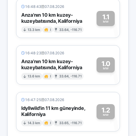
16:48:43
07.08.2026
Anza'nın 10 km kuzey-
1.1
kuzeybatısında, Kaliforniya
1
MW
13.3 km
I
33.64, -116.71
16:48:23
07.08.2026
Anza'nın 10 km kuzey-
1.0
kuzeybatısında, Kaliforniya
1
MW
13.6 km
I
33.64, -116.71
16:47:25
07.08.2026
Idyllwild'in 11 km güneyinde,
1.2
Kaliforniya
1
MW
14.3 km
I
33.65, -116.71