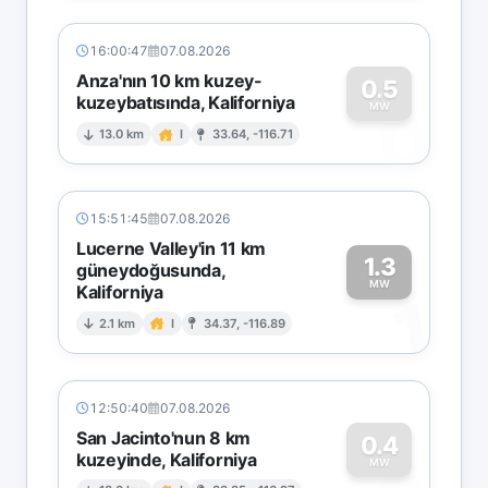
16:00:47
07.08.2026
Anza'nın 10 km kuzey-
0.5
kuzeybatısında, Kaliforniya
0
MW
13.0 km
I
33.64, -116.71
15:51:45
07.08.2026
Lucerne Valley'in 11 km
1.3
güneydoğusunda,
MW
Kaliforniya
1
2.1 km
I
34.37, -116.89
12:50:40
07.08.2026
San Jacinto'nun 8 km
0.4
kuzeyinde, Kaliforniya
MW