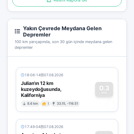
Yakın Çevrede Meydana Gelen
Depremler
100 km yarıçapında, son 30 gün içinde meydana gelen
depremler
18:06:14
07.08.2026
Julian'ın 12 km
0.3
kuzeydoğusunda,
MW
Kaliforniya
0
8.6 km
I
33.15, -116.51
17:49:04
07.08.2026