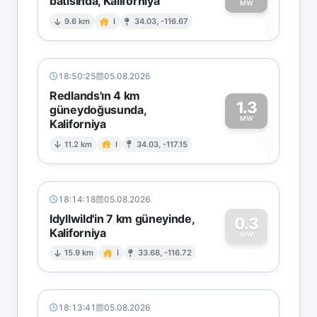
batısında, Kaliforniya
1
MW
9.6 km
I
34.03, -116.67
18:50:25
05.08.2026
Redlands'ın 4 km
1.3
güneydoğusunda,
MW
Kaliforniya
1
11.2 km
I
34.03, -117.15
18:14:18
05.08.2026
Idyllwild'in 7 km güneyinde,
0.3
Kaliforniya
0
MW
15.9 km
I
33.68, -116.72
18:13:41
05.08.2026