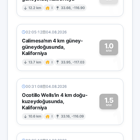
0
12.2 km
I
33.66, -116.90
02:05:12
04.08.2026
Calimesa'nın 4 km güney-
1.0
güneydoğusunda,
MW
Kaliforniya
1
13.7 km
I
33.95, -117.03
00:31:08
04.08.2026
Ocotillo Wells'in 4 km doğu-
1.5
kuzeydoğusunda,
MW
Kaliforniya
1
10.6 km
I
33.16, -116.09