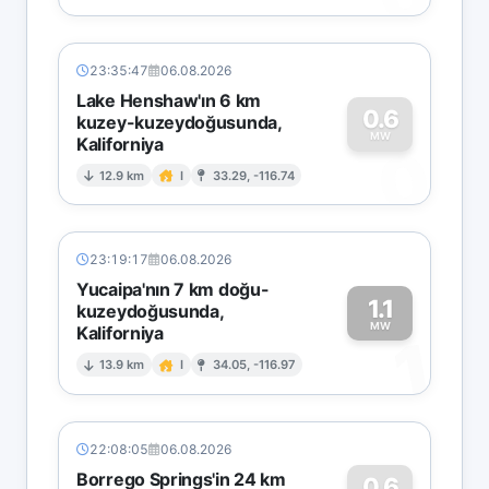
23:35:47
06.08.2026
Lake Henshaw'ın 6 km
0.6
kuzey-kuzeydoğusunda,
MW
Kaliforniya
0
12.9 km
I
33.29, -116.74
23:19:17
06.08.2026
Yucaipa'nın 7 km doğu-
1.1
kuzeydoğusunda,
MW
Kaliforniya
1
13.9 km
I
34.05, -116.97
22:08:05
06.08.2026
Borrego Springs'in 24 km
0.6