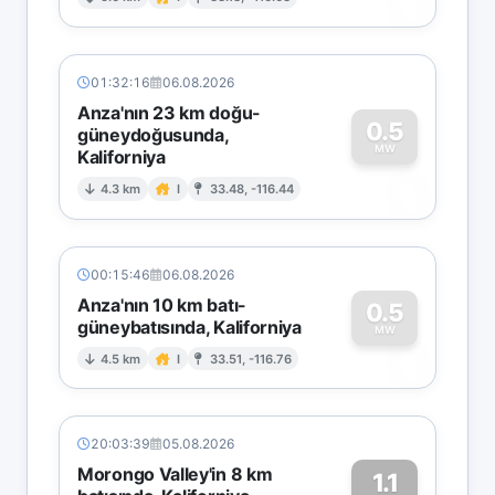
0
01:32:16
06.08.2026
Anza'nın 23 km doğu-
0.5
güneydoğusunda,
MW
Kaliforniya
0
4.3 km
I
33.48, -116.44
00:15:46
06.08.2026
Anza'nın 10 km batı-
0.5
güneybatısında, Kaliforniya
0
MW
4.5 km
I
33.51, -116.76
20:03:39
05.08.2026
Morongo Valley'in 8 km
1.1