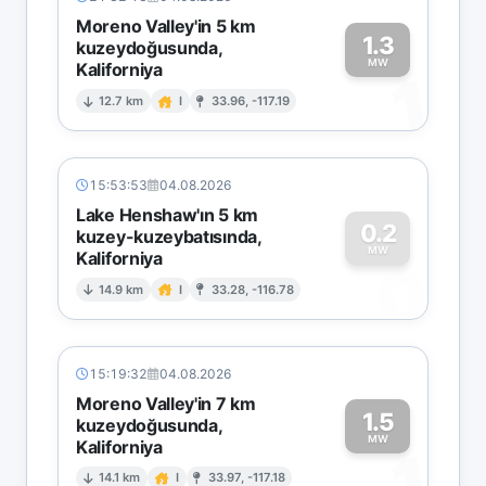
Moreno Valley'in 5 km
1.3
kuzeydoğusunda,
MW
Kaliforniya
1
12.7 km
I
33.96, -117.19
15:53:53
04.08.2026
Lake Henshaw'ın 5 km
0.2
kuzey-kuzeybatısında,
MW
Kaliforniya
0
14.9 km
I
33.28, -116.78
15:19:32
04.08.2026
Moreno Valley'in 7 km
1.5
kuzeydoğusunda,
MW
Kaliforniya
1
14.1 km
I
33.97, -117.18