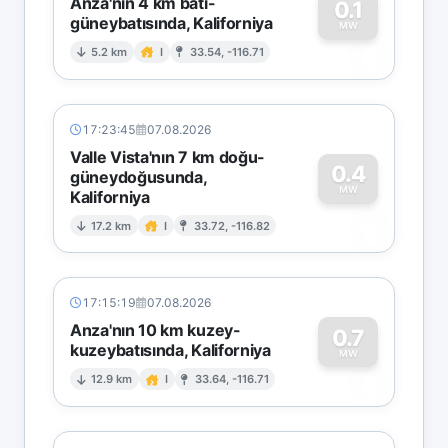
Anza'nın 4 km batı-
0.1
güneybatısında, Kaliforniya
0
MW
5.2 km
I
33.54, -116.71
17:23:45
07.08.2026
Valle Vista'nın 7 km doğu-
0.4
güneydoğusunda,
MW
Kaliforniya
0
17.2 km
I
33.72, -116.82
17:15:19
07.08.2026
Anza'nın 10 km kuzey-
0.7
kuzeybatısında, Kaliforniya
0
MW
12.9 km
I
33.64, -116.71