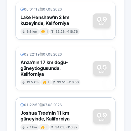
06:01:12
07.08.2026
Lake Henshaw'ın 2 km
0.9
kuzeyinde, Kaliforniya
0
MW
6.6 km
I
33.26, -116.76
02:22:19
07.08.2026
Anza'nın 17 km doğu-
0.5
güneydoğusunda,
MW
Kaliforniya
0
13.5 km
I
33.51, -116.50
01:22:59
07.08.2026
Joshua Tree'nin 11 km
0.9
güneyinde, Kaliforniya
0
MW
7.7 km
I
34.03, -116.32