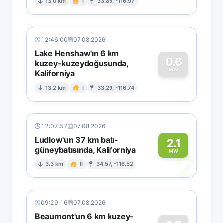
0
13.0 km
I
33.85, -116.97
12:46:00
07.08.2026
Lake Henshaw'ın 6 km
0.6
kuzey-kuzeydoğusunda,
MW
Kaliforniya
0
13.2 km
I
33.29, -116.74
12:07:57
07.08.2026
Ludlow'un 37 km batı-
2.1
güneybatısında, Kaliforniya
2
MW
3.3 km
II
34.57, -116.52
09:29:16
07.08.2026
Beaumont'un 6 km kuzey-