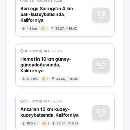
00:25:10
04.08.2026
Borrego Springs'in 4 km
0.8
batı-kuzeybatısında,
MW
Kaliforniya
0
4.8 km
I
33.27, -116.42
00:18:09
04.08.2026
Hemet'in 10 km güney-
0.5
güneydoğusunda,
MW
Kaliforniya
0
11.3 km
I
33.66, -116.95
23:36:20
03.08.2026
Anza'nın 10 km kuzey-
0.5
kuzeybatısında, Kaliforniya
0
MW
16.0 km
I
33.64, -116.71