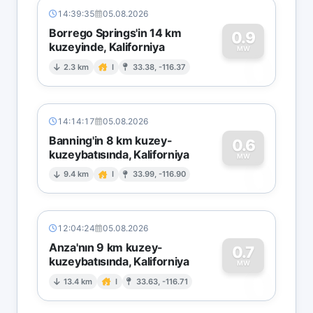
14:39:35
05.08.2026
Borrego Springs'in 14 km
0.9
kuzeyinde, Kaliforniya
0
MW
2.3 km
I
33.38, -116.37
14:14:17
05.08.2026
Banning'in 8 km kuzey-
0.6
kuzeybatısında, Kaliforniya
0
MW
9.4 km
I
33.99, -116.90
12:04:24
05.08.2026
Anza'nın 9 km kuzey-
0.7
kuzeybatısında, Kaliforniya
0
MW
13.4 km
I
33.63, -116.71