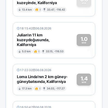
kuzeyinde, Kaliforniya
0
MW
13.4 km
I
33.47, -116.42
18:15:42
06.08.2026
Julian'ın 11 km
1.0
kuzeydoğusunda,
MW
Kaliforniya
1
5.0 km
I
33.15, -116.53
17:22:32
06.08.2026
Loma Linda'nın 2 km güney-
1.4
güneybatısında, Kaliforniya
1
MW
17.3 km
I
34.03, -117.27
16:50:47
06.08.2026