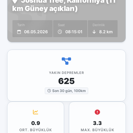
Joshua Tree, Kaliforniya (11
km Güney açıkları)
Tarih
Saat
Derinlik
06.05.2026
08:15:01
8.2 km
YAKIN DEPREMLER
625
Son 30 gün, 100km
0.9
3.3
ORT. BÜYÜKLÜK
MAX. BÜYÜKLÜK