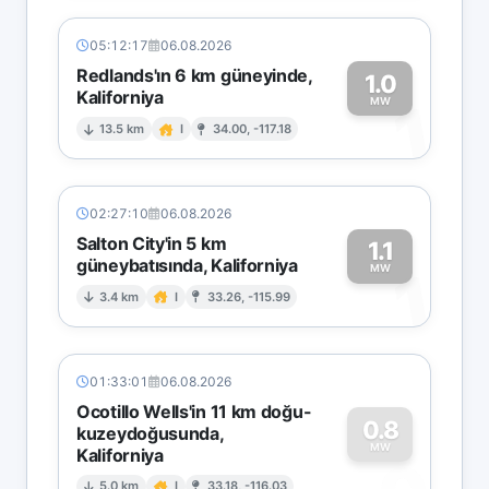
05:12:17
06.08.2026
Redlands'ın 6 km güneyinde,
1.0
Kaliforniya
1
MW
13.5 km
I
34.00, -117.18
02:27:10
06.08.2026
Salton City'in 5 km
1.1
güneybatısında, Kaliforniya
1
MW
3.4 km
I
33.26, -115.99
01:33:01
06.08.2026
Ocotillo Wells'in 11 km doğu-
0.8
kuzeydoğusunda,
MW
Kaliforniya
5.0 km
I
33.18, -116.03