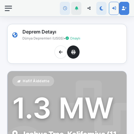
İnternet
bağlantınız
koptu!
Çevrimdışı
Deprem Detayı
moddasınız.
Dünya Depremleri (USGS)
•
Onaylı
Hafif Åiddette
1.3 MW