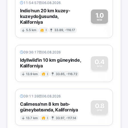
11:54:57
06.08.2026
Indio'nun 20 km kuzey-
1.0
kuzeydoğusunda,
MW
Kaliforniya
1
5.5 km
I
33.89, -116.17
09:36:17
06.08.2026
Idyllwild'in 10 km güneyinde,
0.4
Kaliforniya
0
MW
13.9 km
I
33.65, -116.72
09:11:39
06.08.2026
Calimesa'nın 8 km batı-
0.8
güneybatısında, Kaliforniya
0
MW
13.7 km
I
33.97, -117.14