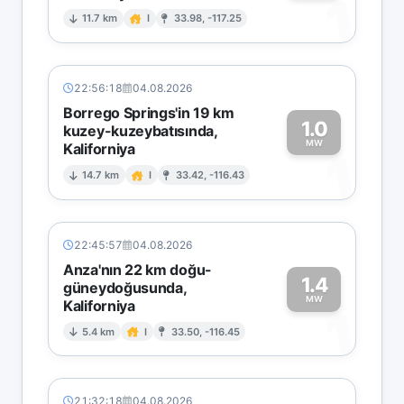
1
11.7 km
I
33.98, -117.25
22:56:18
04.08.2026
Borrego Springs'in 19 km
1.0
kuzey-kuzeybatısında,
MW
Kaliforniya
1
14.7 km
I
33.42, -116.43
22:45:57
04.08.2026
Anza'nın 22 km doğu-
1.4
güneydoğusunda,
MW
Kaliforniya
1
5.4 km
I
33.50, -116.45
21:32:18
04.08.2026