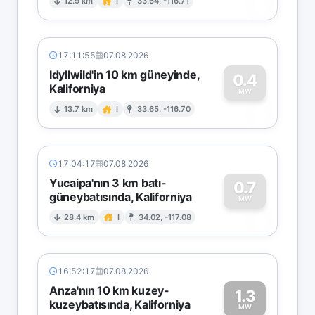
0
12.9 km
I
33.64, -116.71
17:11:55
07.08.2026
Idyllwild'in 10 km güneyinde,
0.4
Kaliforniya
0
MW
13.7 km
I
33.65, -116.70
17:04:17
07.08.2026
Yucaipa'nın 3 km batı-
0.7
güneybatısında, Kaliforniya
0
MW
28.4 km
I
34.02, -117.08
16:52:17
07.08.2026
Anza'nın 10 km kuzey-
1.3
kuzeybatısında, Kaliforniya
MW