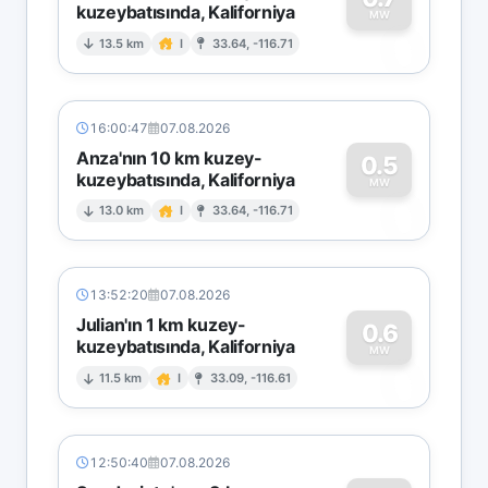
kuzeybatısında, Kaliforniya
0
MW
13.5 km
I
33.64, -116.71
16:00:47
07.08.2026
Anza'nın 10 km kuzey-
0.5
kuzeybatısında, Kaliforniya
0
MW
13.0 km
I
33.64, -116.71
13:52:20
07.08.2026
Julian'ın 1 km kuzey-
0.6
kuzeybatısında, Kaliforniya
0
MW
11.5 km
I
33.09, -116.61
12:50:40
07.08.2026