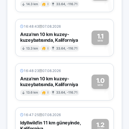
1
14.3 km
I
33.64, -116.71
16:48:43
07.08.2026
Anza'nın 10 km kuzey-
1.1
kuzeybatısında, Kaliforniya
1
MW
13.3 km
I
33.64, -116.71
16:48:23
07.08.2026
Anza'nın 10 km kuzey-
1.0
kuzeybatısında, Kaliforniya
1
MW
13.6 km
I
33.64, -116.71
16:47:25
07.08.2026
Idyllwild'in 11 km güneyinde,
1.2
Kaliforniya