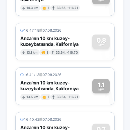
1
MW
14.3 km
I
33.65, -116.71
16:47:18
07.08.2026
Anza'nın 10 km kuzey-
0.8
kuzeybatısında, Kaliforniya
0
MW
13.1 km
I
33.64, -116.70
16:41:13
07.08.2026
Anza'nın 10 km kuzey-
1.1
kuzeybatısında, Kaliforniya
1
MW
13.5 km
I
33.64, -116.71
16:40:42
07.08.2026
Anza'nın 10 km kuzey-
0.7