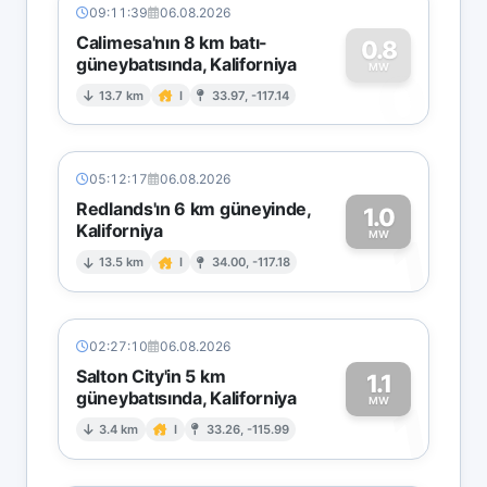
09:11:39
06.08.2026
Calimesa'nın 8 km batı-
0.8
güneybatısında, Kaliforniya
0
MW
13.7 km
I
33.97, -117.14
05:12:17
06.08.2026
Redlands'ın 6 km güneyinde,
1.0
Kaliforniya
1
MW
13.5 km
I
34.00, -117.18
02:27:10
06.08.2026
Salton City'in 5 km
1.1
güneybatısında, Kaliforniya
1
MW
3.4 km
I
33.26, -115.99