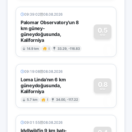
09:39:02
08.08.2026
Palomar Observatory'un 8
km güney-
0.5
güneydoğusunda,
MW
Kaliforniya
0
14.9 km
I
33.29, -116.83
09:19:08
08.08.2026
Loma Linda'nın 6 km
0.8
güneydoğusunda,
MW
Kaliforniya
0
5.7 km
I
34.00, -117.22
09:01:55
08.08.2026
Idyllwild'in 9 km batı-