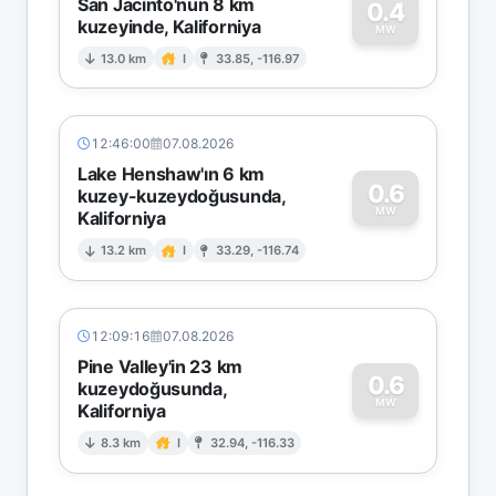
San Jacinto'nun 8 km
0.4
kuzeyinde, Kaliforniya
0
MW
13.0 km
I
33.85, -116.97
12:46:00
07.08.2026
Lake Henshaw'ın 6 km
0.6
kuzey-kuzeydoğusunda,
MW
Kaliforniya
0
13.2 km
I
33.29, -116.74
12:09:16
07.08.2026
Pine Valley'in 23 km
0.6
kuzeydoğusunda,
MW
Kaliforniya
0
8.3 km
I
32.94, -116.33