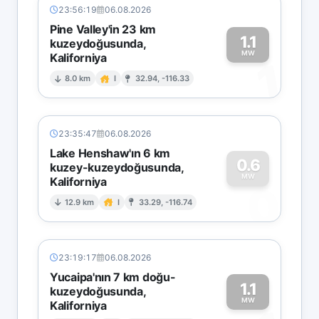
23:56:19
06.08.2026
Pine Valley'in 23 km
1.1
kuzeydoğusunda,
MW
Kaliforniya
1
8.0 km
I
32.94, -116.33
23:35:47
06.08.2026
Lake Henshaw'ın 6 km
0.6
kuzey-kuzeydoğusunda,
MW
Kaliforniya
0
12.9 km
I
33.29, -116.74
23:19:17
06.08.2026
Yucaipa'nın 7 km doğu-
1.1
kuzeydoğusunda,
MW
Kaliforniya