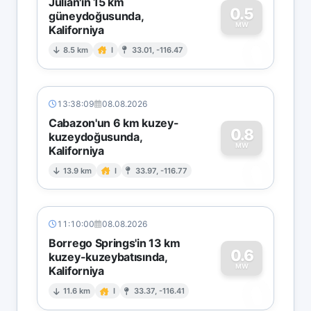
Julian'ın 15 km
0.5
güneydoğusunda,
MW
Kaliforniya
0
8.5 km
I
33.01, -116.47
13:38:09
08.08.2026
Cabazon'un 6 km kuzey-
0.8
kuzeydoğusunda,
MW
Kaliforniya
0
13.9 km
I
33.97, -116.77
11:10:00
08.08.2026
Borrego Springs'in 13 km
0.6
kuzey-kuzeybatısında,
MW
Kaliforniya
0
11.6 km
I
33.37, -116.41