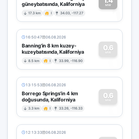
1.4
güneybatısında, Kaliforniya
1
MW
17.3 km
I
34.03, -117.27
16:50:47
06.08.2026
Banning'in 8 km kuzey-
0.6
kuzeybatısında, Kaliforniya
0
MW
8.5 km
I
33.99, -116.90
13:15:53
06.08.2026
Borrego Springs'in 4 km
0.6
doğusunda, Kaliforniya
0
MW
3.3 km
I
33.26, -116.33
12:13:33
06.08.2026