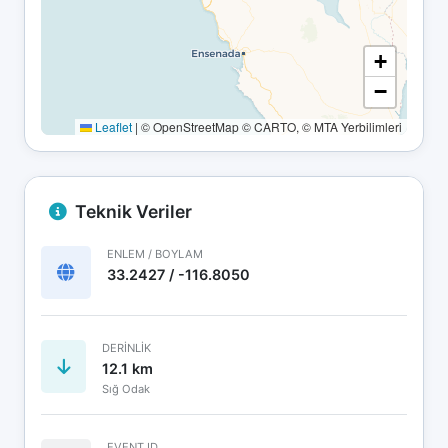
+
−
Leaflet
|
© OpenStreetMap © CARTO, © MTA Yerbilimleri
Teknik Veriler
ENLEM / BOYLAM
33.2427 / -116.8050
DERINLIK
12.1 km
Sığ Odak
EVENT ID