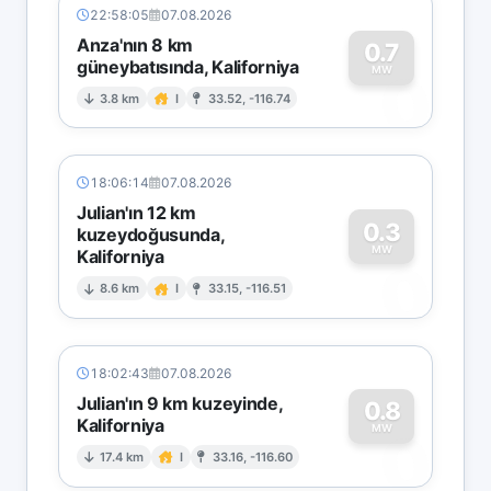
22:58:05
07.08.2026
Anza'nın 8 km
0.7
güneybatısında, Kaliforniya
0
MW
3.8 km
I
33.52, -116.74
18:06:14
07.08.2026
Julian'ın 12 km
0.3
kuzeydoğusunda,
MW
Kaliforniya
0
8.6 km
I
33.15, -116.51
18:02:43
07.08.2026
Julian'ın 9 km kuzeyinde,
0.8
Kaliforniya
0
MW
17.4 km
I
33.16, -116.60