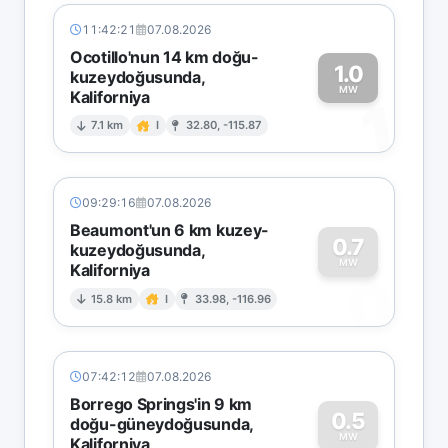
11:42:21
07.08.2026
Ocotillo'nun 14 km doğu-
1.0
kuzeydoğusunda,
MW
Kaliforniya
1
7.1 km
I
32.80, -115.87
09:29:16
07.08.2026
Beaumont'un 6 km kuzey-
0.7
kuzeydoğusunda,
MW
Kaliforniya
0
15.8 km
I
33.98, -116.96
07:42:12
07.08.2026
Borrego Springs'in 9 km
0.5
doğu-güneydoğusunda,
MW
Kaliforniya