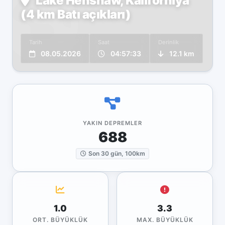
Lake Henshaw, Kaliforniya
(4 km Batı açıkları)
Tarih
Saat
Derinlik
08.05.2026
04:57:33
12.1 km
YAKIN DEPREMLER
688
Son 30 gün, 100km
1.0
3.3
ORT. BÜYÜKLÜK
MAX. BÜYÜKLÜK