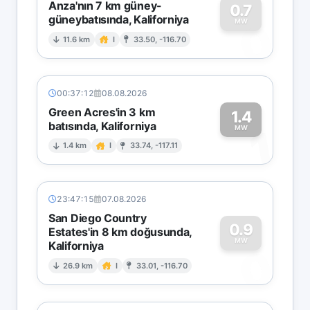
Anza'nın 7 km güney-
0.7
güneybatısında, Kaliforniya
0
MW
11.6 km
I
33.50, -116.70
00:37:12
08.08.2026
Green Acres'in 3 km
1.4
batısında, Kaliforniya
1
MW
1.4 km
I
33.74, -117.11
23:47:15
07.08.2026
San Diego Country
0.9
Estates'in 8 km doğusunda,
MW
Kaliforniya
0
26.9 km
I
33.01, -116.70