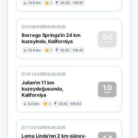
1
13.9 km
I
34.05, -116.97
22:08:05
06.08.2026
Borrego Springs'in 24 km
0.6
kuzeyinde, Kaliforniya
0
MW
13.4 km
I
33.47, -116.42
18:15:42
06.08.2026
Julian'ın 11 km
1.0
kuzeydoğusunda,
MW
Kaliforniya
1
5.0 km
I
33.15, -116.53
17:22:32
06.08.2026
Loma Linda'nın 2 km güney-