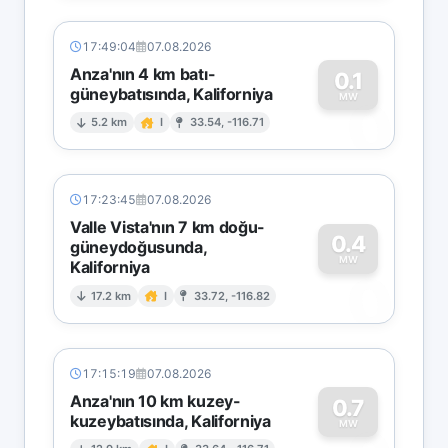
17:49:04
07.08.2026
Anza'nın 4 km batı-
0.1
güneybatısında, Kaliforniya
0
MW
5.2 km
I
33.54, -116.71
17:23:45
07.08.2026
Valle Vista'nın 7 km doğu-
0.4
güneydoğusunda,
MW
Kaliforniya
0
17.2 km
I
33.72, -116.82
17:15:19
07.08.2026
Anza'nın 10 km kuzey-
0.7
kuzeybatısında, Kaliforniya
MW