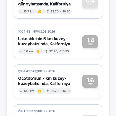
0.4
güneybatısında, Kaliforniya
0
MW
15.7 km
I
33.70, -116.80
04:43:15
08.08.2026
Lakeside'nin 5 km kuzey-
1.4
kuzeybatısında, Kaliforniya
1
MW
5.0 km
I
32.90, -116.95
04:42:56
08.08.2026
Ocotillo'nun 7 km kuzey-
1.6
kuzeybatısında, Kaliforniya
1
MW
10.8 km
I
32.79, -116.02
01:13:37
08.08.2026