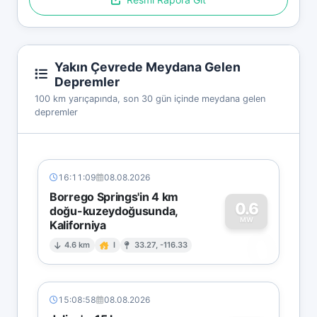
Yakın Çevrede Meydana Gelen
Depremler
100 km yarıçapında, son 30 gün içinde meydana gelen
depremler
16:11:09
08.08.2026
Borrego Springs'in 4 km
0.6
doğu-kuzeydoğusunda,
MW
Kaliforniya
0
4.6 km
I
33.27, -116.33
15:08:58
08.08.2026