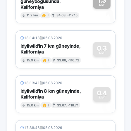
1.3
güneydoğusunda,
MW
Kaliforniya
1
11.2 km
I
34.03, -117.15
18:14:18
05.08.2026
Idyllwild'in 7 km güneyinde,
0.3
Kaliforniya
0
MW
15.9 km
I
33.68, -116.72
18:13:41
05.08.2026
Idyllwild'in 8 km güneyinde,
0.4
Kaliforniya
0
MW
15.0 km
I
33.67, -116.71
17:38:48
05.08.2026