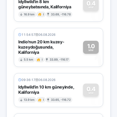
Idyllwild'in 8 km
0.4
güneybatısında, Kaliforniya
0
MW
16.9 km
I
33.69, -116.78
11:54:57
06.08.2026
Indio'nun 20 km kuzey-
1.0
kuzeydoğusunda,
MW
Kaliforniya
1
5.5 km
I
33.89, -116.17
09:36:17
06.08.2026
Idyllwild'in 10 km güneyinde,
0.4
Kaliforniya
0
MW
13.9 km
I
33.65, -116.72