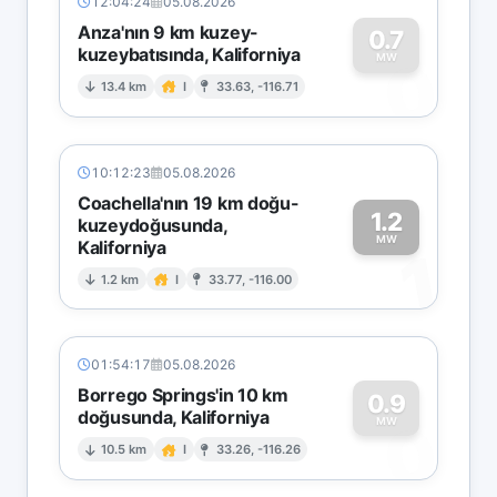
12:04:24
05.08.2026
Anza'nın 9 km kuzey-
0.7
kuzeybatısında, Kaliforniya
0
MW
13.4 km
I
33.63, -116.71
10:12:23
05.08.2026
Coachella'nın 19 km doğu-
1.2
kuzeydoğusunda,
MW
Kaliforniya
1
1.2 km
I
33.77, -116.00
01:54:17
05.08.2026
Borrego Springs'in 10 km
0.9
doğusunda, Kaliforniya
0
MW
10.5 km
I
33.26, -116.26