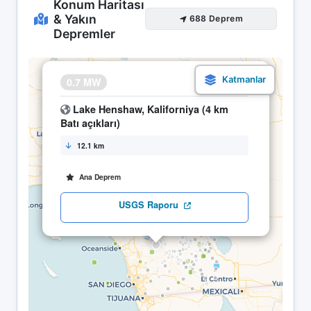
Konum Haritası
& Yakın
688 Deprem
Depremler
×
0.7 MW
08.05 04:57
Lake Henshaw, Kaliforniya (4 km
Batı açıkları)
12.1 km
Ana Deprem
USGS Raporu