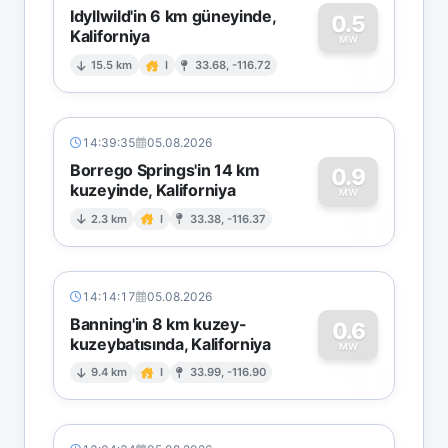
Idyllwild'in 6 km güneyinde,
0.5
Kaliforniya
0
MW
15.5 km
I
33.68, -116.72
14:39:35
05.08.2026
Borrego Springs'in 14 km
0.9
kuzeyinde, Kaliforniya
0
MW
2.3 km
I
33.38, -116.37
14:14:17
05.08.2026
Banning'in 8 km kuzey-
0.6
kuzeybatısında, Kaliforniya
0
MW
9.4 km
I
33.99, -116.90