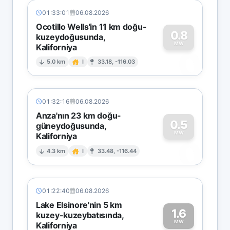
01:33:01
06.08.2026
Ocotillo Wells'in 11 km doğu-
0.8
kuzeydoğusunda,
MW
Kaliforniya
0
5.0 km
I
33.18, -116.03
01:32:16
06.08.2026
Anza'nın 23 km doğu-
0.5
güneydoğusunda,
MW
Kaliforniya
0
4.3 km
I
33.48, -116.44
01:22:40
06.08.2026
Lake Elsinore'nin 5 km
1.6
kuzey-kuzeybatısında,
MW
Kaliforniya