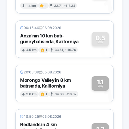
1
1.4 km
I
33.71, -117.34
00:15:46
06.08.2026
Anza'nın 10 km batı-
0.5
güneybatısında, Kaliforniya
0
MW
4.5 km
I
33.51, -116.76
20:03:39
05.08.2026
Morongo Valley'in 8 km
1.1
batısında, Kaliforniya
1
MW
9.6 km
I
34.03, -116.67
18:50:25
05.08.2026
Redlands'ın 4 km