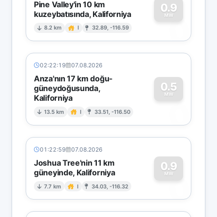
Pine Valley'in 10 km
0.9
kuzeybatısında, Kaliforniya
0
MW
8.2 km
I
32.89, -116.59
02:22:19
07.08.2026
Anza'nın 17 km doğu-
0.5
güneydoğusunda,
MW
Kaliforniya
0
13.5 km
I
33.51, -116.50
01:22:59
07.08.2026
Joshua Tree'nin 11 km
0.9
güneyinde, Kaliforniya
0
MW
7.7 km
I
34.03, -116.32