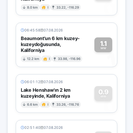
0
8.0 km
I
33.22, -116.29
06:45:58
07.08.2026
Beaumont'un 6 km kuzey-
1.1
kuzeydoğusunda,
MW
Kaliforniya
1
12.2 km
I
33.98, -116.96
06:01:12
07.08.2026
Lake Henshaw'ın 2 km
0.9
kuzeyinde, Kaliforniya
0
MW
6.6 km
I
33.26, -116.76
02:51:40
07.08.2026