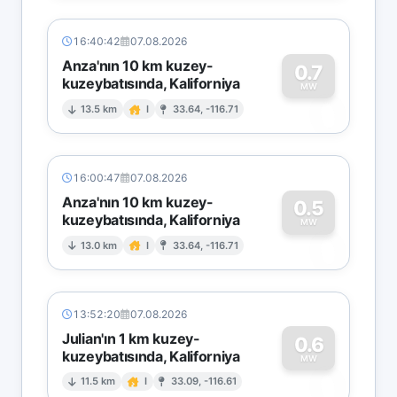
16:40:42
07.08.2026
Anza'nın 10 km kuzey-
0.7
kuzeybatısında, Kaliforniya
0
MW
13.5 km
I
33.64, -116.71
16:00:47
07.08.2026
Anza'nın 10 km kuzey-
0.5
kuzeybatısında, Kaliforniya
0
MW
13.0 km
I
33.64, -116.71
13:52:20
07.08.2026
Julian'ın 1 km kuzey-
0.6
kuzeybatısında, Kaliforniya
0
MW
11.5 km
I
33.09, -116.61