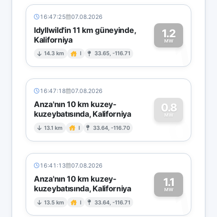
16:47:25
07.08.2026
Idyllwild'in 11 km güneyinde,
1.2
Kaliforniya
1
MW
14.3 km
I
33.65, -116.71
16:47:18
07.08.2026
Anza'nın 10 km kuzey-
0.8
kuzeybatısında, Kaliforniya
0
MW
13.1 km
I
33.64, -116.70
16:41:13
07.08.2026
Anza'nın 10 km kuzey-
1.1
kuzeybatısında, Kaliforniya
1
MW
13.5 km
I
33.64, -116.71