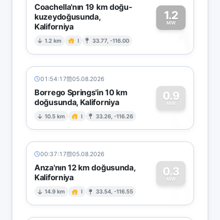
Coachella'nın 19 km doğu-
1.2
kuzeydoğusunda,
MW
Kaliforniya
1
1.2 km
I
33.77, -116.00
01:54:17
05.08.2026
Borrego Springs'in 10 km
0.9
doğusunda, Kaliforniya
0
MW
10.5 km
I
33.26, -116.26
00:37:17
05.08.2026
Anza'nın 12 km doğusunda,
0.3
Kaliforniya
0
MW
14.9 km
I
33.54, -116.55