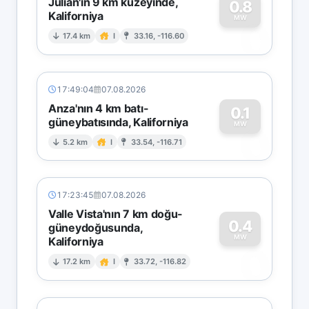
Julian'ın 9 km kuzeyinde,
0.8
Kaliforniya
0
MW
17.4 km
I
33.16, -116.60
17:49:04
07.08.2026
Anza'nın 4 km batı-
0.1
güneybatısında, Kaliforniya
0
MW
5.2 km
I
33.54, -116.71
17:23:45
07.08.2026
Valle Vista'nın 7 km doğu-
0.4
güneydoğusunda,
MW
Kaliforniya
0
17.2 km
I
33.72, -116.82