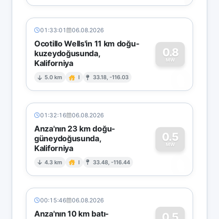
01:33:01
06.08.2026
Ocotillo Wells'in 11 km doğu-
0.8
kuzeydoğusunda,
MW
Kaliforniya
0
5.0 km
I
33.18, -116.03
01:32:16
06.08.2026
Anza'nın 23 km doğu-
0.5
güneydoğusunda,
MW
Kaliforniya
0
4.3 km
I
33.48, -116.44
00:15:46
06.08.2026
Anza'nın 10 km batı-
0.5