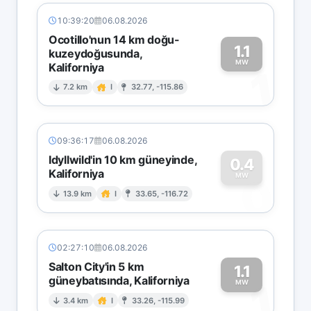
10:39:20
06.08.2026
Ocotillo'nun 14 km doğu-
1.1
kuzeydoğusunda,
MW
Kaliforniya
1
7.2 km
I
32.77, -115.86
09:36:17
06.08.2026
Idyllwild'in 10 km güneyinde,
0.4
Kaliforniya
0
MW
13.9 km
I
33.65, -116.72
02:27:10
06.08.2026
Salton City'in 5 km
1.1
güneybatısında, Kaliforniya
1
MW
3.4 km
I
33.26, -115.99