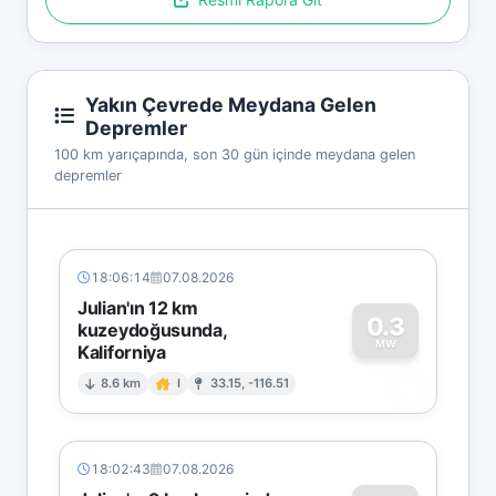
Yakın Çevrede Meydana Gelen
Depremler
100 km yarıçapında, son 30 gün içinde meydana gelen
depremler
18:06:14
07.08.2026
Julian'ın 12 km
0.3
kuzeydoğusunda,
MW
Kaliforniya
0
8.6 km
I
33.15, -116.51
18:02:43
07.08.2026