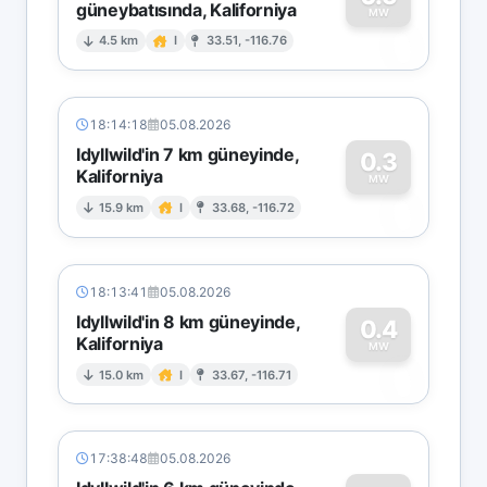
güneybatısında, Kaliforniya
0
MW
4.5 km
I
33.51, -116.76
18:14:18
05.08.2026
Idyllwild'in 7 km güneyinde,
0.3
Kaliforniya
0
MW
15.9 km
I
33.68, -116.72
18:13:41
05.08.2026
Idyllwild'in 8 km güneyinde,
0.4
Kaliforniya
0
MW
15.0 km
I
33.67, -116.71
17:38:48
05.08.2026