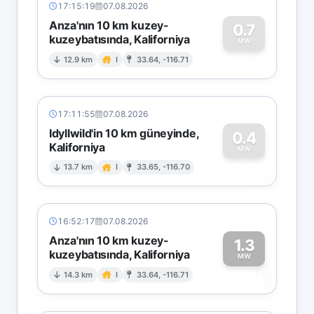
17:15:19
07.08.2026
Anza'nın 10 km kuzey-
0.7
kuzeybatısında, Kaliforniya
0
MW
12.9 km
I
33.64, -116.71
17:11:55
07.08.2026
Idyllwild'in 10 km güneyinde,
0.4
Kaliforniya
0
MW
13.7 km
I
33.65, -116.70
16:52:17
07.08.2026
Anza'nın 10 km kuzey-
1.3
kuzeybatısında, Kaliforniya
1
MW
14.3 km
I
33.64, -116.71