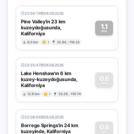
23:56:19
06.08.2026
Pine Valley'in 23 km
1.1
kuzeydoğusunda,
MW
Kaliforniya
1
8.0 km
I
32.94, -116.33
23:35:47
06.08.2026
Lake Henshaw'ın 6 km
0.6
kuzey-kuzeydoğusunda,
MW
Kaliforniya
0
12.9 km
I
33.29, -116.74
22:08:05
06.08.2026
Borrego Springs'in 24 km
0.6
kuzeyinde, Kaliforniya
MW