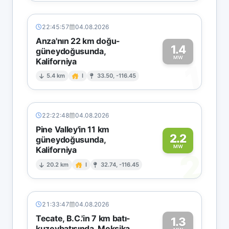
22:45:57
04.08.2026
Anza'nın 22 km doğu-
1.4
güneydoğusunda,
MW
Kaliforniya
1
5.4 km
I
33.50, -116.45
22:22:48
04.08.2026
Pine Valley'in 11 km
2.2
güneydoğusunda,
MW
Kaliforniya
2
20.2 km
I
32.74, -116.45
21:33:47
04.08.2026
Tecate, B.C.'in 7 km batı-
1.3
kuzeybatısında, Meksika