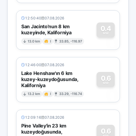
12:50:40
07.08.2026
San Jacinto'nun 8 km
0.4
kuzeyinde, Kaliforniya
0
MW
13.0 km
I
33.85, -116.97
12:46:00
07.08.2026
Lake Henshaw'ın 6 km
0.6
kuzey-kuzeydoğusunda,
MW
Kaliforniya
0
13.2 km
I
33.29, -116.74
12:09:16
07.08.2026
Pine Valley'in 23 km
0.6
kuzeydoğusunda,
MW