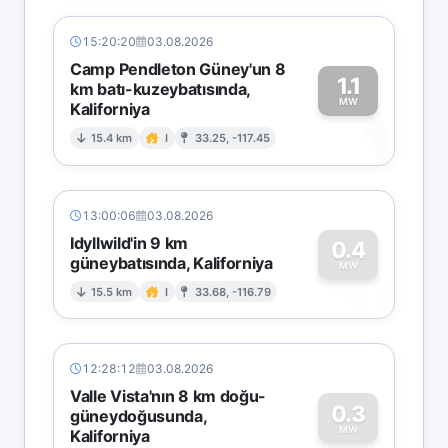
15:20:20
03.08.2026
Camp Pendleton Güney'un 8
1.1
km batı-kuzeybatısında,
MW
Kaliforniya
1
15.4 km
I
33.25, -117.45
13:00:06
03.08.2026
Idyllwild'in 9 km
0.4
güneybatısında, Kaliforniya
0
MW
15.5 km
I
33.68, -116.79
12:28:12
03.08.2026
Valle Vista'nın 8 km doğu-
0.3
güneydoğusunda,
MW
Kaliforniya