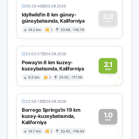
00:28:49
05.08.2026
Idyllwild'in 8 km güney-
0.8
güneybatısında, Kaliforniya
0
MW
14.2 km
I
33.68, -116.76
23:02:07
04.08.2026
Poway'ın 6 km kuzey-
2.1
kuzeybatısında, Kaliforniya
2
MW
8.2 km
I
33.02, -117.06
22:56:18
04.08.2026
Borrego Springs'in 19 km
1.0
kuzey-kuzeybatısında,
MW
Kaliforniya
1
14.7 km
I
33.42, -116.43