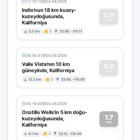
11:19:12
04.08.2026
Indio'nun 18 km kuzey-
0.9
kuzeydoğusunda,
MW
Kaliforniya
0
3.2 km
I
33.88, -116.17
08:35:41
04.08.2026
Valle Vista'nın 10 km
0.6
güneyinde, Kaliforniya
0
MW
12.2 km
I
33.66, -116.90
08:18:40
04.08.2026
Ocotillo Wells'in 5 km doğu-
1.7
kuzeydoğusunda,
MW
Kaliforniya
1
8.1 km
I
33.15, -116.08