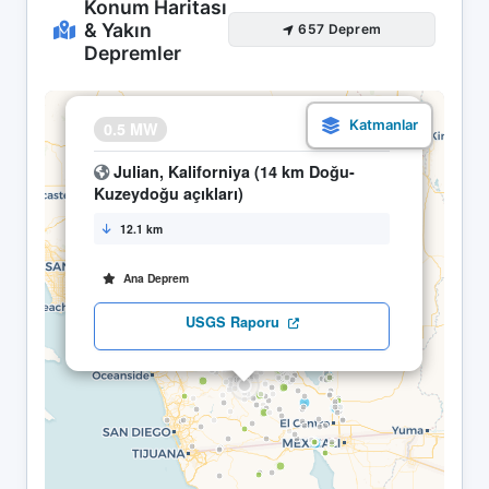
Konum Haritası
& Yakın
657 Deprem
Depremler
×
0.5 MW
08.05 14:14
Julian, Kaliforniya (14 km Doğu-
Kuzeydoğu açıkları)
12.1 km
Ana Deprem
USGS Raporu