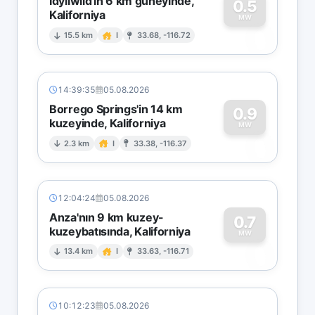
Idyllwild'in 6 km güneyinde,
0.5
Kaliforniya
0
MW
15.5 km
I
33.68, -116.72
14:39:35
05.08.2026
Borrego Springs'in 14 km
0.9
kuzeyinde, Kaliforniya
0
MW
2.3 km
I
33.38, -116.37
12:04:24
05.08.2026
Anza'nın 9 km kuzey-
0.7
kuzeybatısında, Kaliforniya
0
MW
13.4 km
I
33.63, -116.71
10:12:23
05.08.2026