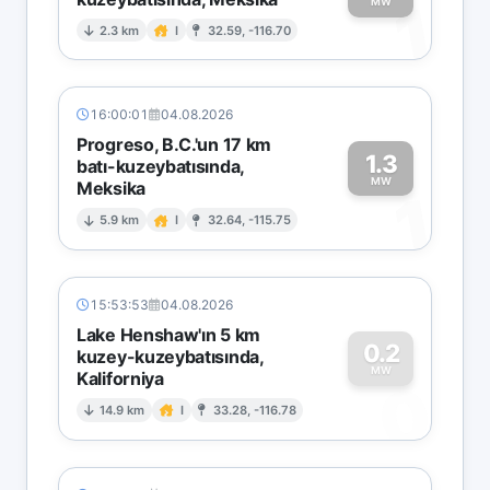
1
MW
2.3 km
I
32.59, -116.70
16:00:01
04.08.2026
Progreso, B.C.'un 17 km
1.3
batı-kuzeybatısında,
MW
Meksika
1
5.9 km
I
32.64, -115.75
15:53:53
04.08.2026
Lake Henshaw'ın 5 km
0.2
kuzey-kuzeybatısında,
MW
Kaliforniya
0
14.9 km
I
33.28, -116.78