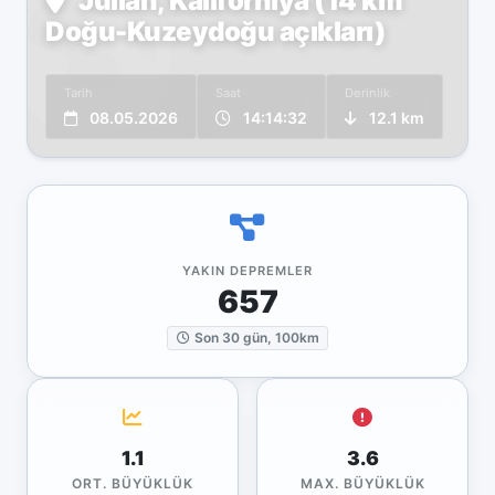
Julian, Kaliforniya (14 km
Doğu-Kuzeydoğu açıkları)
Tarih
Saat
Derinlik
08.05.2026
14:14:32
12.1 km
YAKIN DEPREMLER
657
Son 30 gün, 100km
1.1
3.6
ORT. BÜYÜKLÜK
MAX. BÜYÜKLÜK