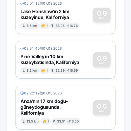
06:01:12
07.08.2026
Lake Henshaw'ın 2 km
0.9
kuzeyinde, Kaliforniya
0
MW
6.6 km
I
33.26, -116.76
02:51:40
07.08.2026
Pine Valley'in 10 km
0.9
kuzeybatısında, Kaliforniya
0
MW
8.2 km
I
32.89, -116.59
02:22:19
07.08.2026
Anza'nın 17 km doğu-
0.5
güneydoğusunda,
MW
Kaliforniya
0
13.5 km
I
33.51, -116.50