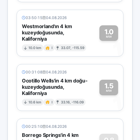
03:50:15
04.08.2026
Westmorland'ın 4 km
1.0
kuzeydoğusunda,
MW
Kaliforniya
1
10.0 km
I
33.07, -115.59
00:31:08
04.08.2026
Ocotillo Wells'in 4 km doğu-
1.5
kuzeydoğusunda,
MW
Kaliforniya
1
10.6 km
I
33.16, -116.09
00:25:10
04.08.2026
Borrego Springs'in 4 km