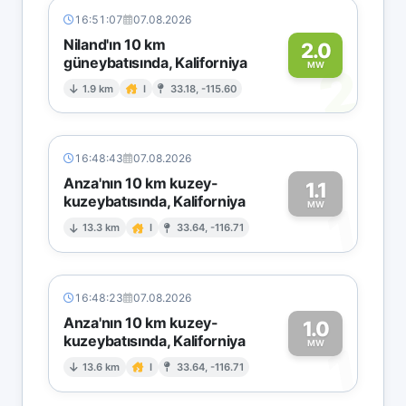
16:51:07
07.08.2026
Niland'ın 10 km
2.0
güneybatısında, Kaliforniya
2
MW
1.9 km
I
33.18, -115.60
16:48:43
07.08.2026
Anza'nın 10 km kuzey-
1.1
kuzeybatısında, Kaliforniya
1
MW
13.3 km
I
33.64, -116.71
16:48:23
07.08.2026
Anza'nın 10 km kuzey-
1.0
kuzeybatısında, Kaliforniya
1
MW
13.6 km
I
33.64, -116.71