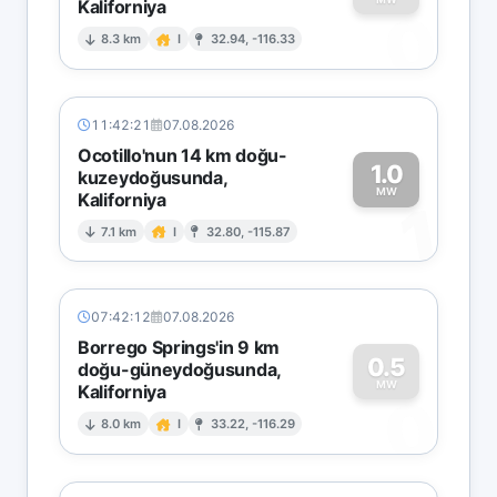
Kaliforniya
0
8.3 km
I
32.94, -116.33
11:42:21
07.08.2026
Ocotillo'nun 14 km doğu-
1.0
kuzeydoğusunda,
MW
Kaliforniya
1
7.1 km
I
32.80, -115.87
07:42:12
07.08.2026
Borrego Springs'in 9 km
0.5
doğu-güneydoğusunda,
MW
Kaliforniya
0
8.0 km
I
33.22, -116.29