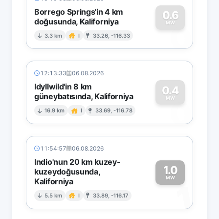
Borrego Springs'in 4 km
0.6
doğusunda, Kaliforniya
0
MW
3.3 km
I
33.26, -116.33
12:13:33
06.08.2026
Idyllwild'in 8 km
0.4
güneybatısında, Kaliforniya
0
MW
16.9 km
I
33.69, -116.78
11:54:57
06.08.2026
Indio'nun 20 km kuzey-
1.0
kuzeydoğusunda,
MW
Kaliforniya
1
5.5 km
I
33.89, -116.17