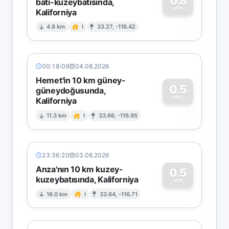
0.8
batı-kuzeybatısında,
MW
Kaliforniya
0
4.8 km
I
33.27, -116.42
00:18:09
04.08.2026
Hemet'in 10 km güney-
0.5
güneydoğusunda,
MW
Kaliforniya
0
11.3 km
I
33.66, -116.95
23:36:20
03.08.2026
Anza'nın 10 km kuzey-
0.5
kuzeybatısında, Kaliforniya
0
MW
16.0 km
I
33.64, -116.71