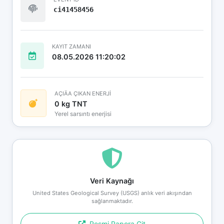
ci41458456
KAYIT ZAMANI
08.05.2026 11:20:02
AÇIÄA ÇIKAN ENERJİ
0 kg TNT
Yerel sarsıntı enerjisi
Veri Kaynağı
United States Geological Survey (USGS) anlık veri akışından
sağlanmaktadır.
Resmi Rapora Git