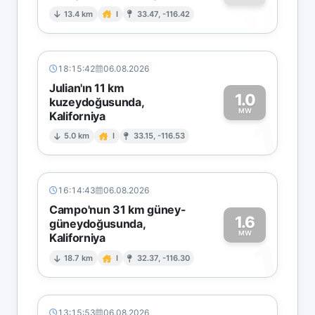
0
13.4 km
I
33.47, -116.42
18:15:42
06.08.2026
Julian'ın 11 km
1.0
kuzeydoğusunda,
MW
Kaliforniya
1
5.0 km
I
33.15, -116.53
16:14:43
06.08.2026
Campo'nun 31 km güney-
1.6
güneydoğusunda,
MW
Kaliforniya
1
18.7 km
I
32.37, -116.30
13:15:53
06.08.2026