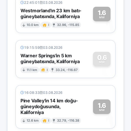
22:45:01
03.08.2026
Westmorland'ın 23 km batı-
1.6
güneybatısında, Kaliforniya
1
MW
10.0 km
I
32.96, -115.85
19:15:59
03.08.2026
Warner Springs'in 5 km
0.6
güneybatısında, Kaliforniya
0
MW
11.1 km
I
33.24, -116.67
16:08:33
03.08.2026
Pine Valley'in 14 km doğu-
1.6
güneydoğusunda,
MW
Kaliforniya
1
12.6 km
I
32.79, -116.38