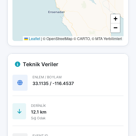
+
−
Leaflet
|
© OpenStreetMap © CARTO, © MTA Yerbilimleri
Teknik Veriler
ENLEM / BOYLAM
33.1135 / -116.4537
DERINLIK
12.1 km
Sığ Odak
EVENT ID