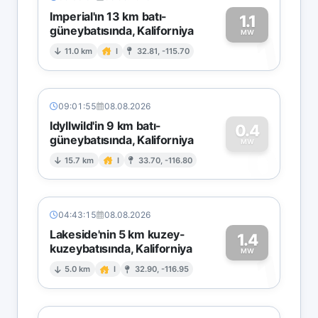
Imperial'ın 13 km batı-
1.1
güneybatısında, Kaliforniya
1
MW
11.0 km
I
32.81, -115.70
09:01:55
08.08.2026
Idyllwild'in 9 km batı-
0.4
güneybatısında, Kaliforniya
0
MW
15.7 km
I
33.70, -116.80
04:43:15
08.08.2026
Lakeside'nin 5 km kuzey-
1.4
kuzeybatısında, Kaliforniya
1
MW
5.0 km
I
32.90, -116.95