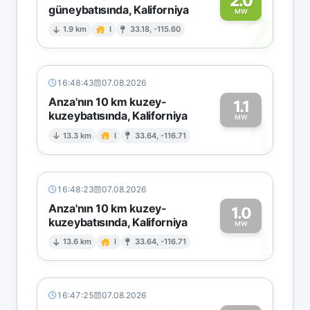
2.0
güneybatısında, Kaliforniya
2
MW
1.9 km
I
33.18, -115.60
16:48:43
07.08.2026
Anza'nın 10 km kuzey-
1.1
kuzeybatısında, Kaliforniya
1
MW
13.3 km
I
33.64, -116.71
16:48:23
07.08.2026
Anza'nın 10 km kuzey-
1.0
kuzeybatısında, Kaliforniya
1
MW
13.6 km
I
33.64, -116.71
16:47:25
07.08.2026