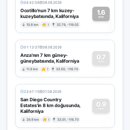
04:42:56
08.08.2026
Ocotillo'nun 7 km kuzey-
1.6
kuzeybatısında, Kaliforniya
1
MW
10.8 km
I
32.79, -116.02
01:13:37
08.08.2026
Anza'nın 7 km güney-
0.7
güneybatısında, Kaliforniya
0
MW
11.6 km
I
33.50, -116.70
23:47:15
07.08.2026
San Diego Country
0.9
Estates'in 8 km doğusunda,
MW
Kaliforniya
0
26.9 km
I
33.01, -116.70