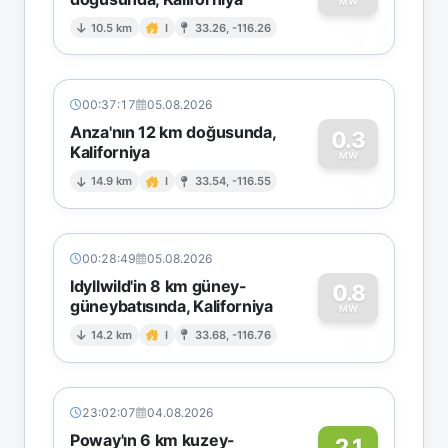
0
MW
10.5 km
I
33.26, -116.26
00:37:17
05.08.2026
Anza'nın 12 km doğusunda,
0.3
Kaliforniya
0
MW
14.9 km
I
33.54, -116.55
00:28:49
05.08.2026
Idyllwild'in 8 km güney-
0.8
güneybatısında, Kaliforniya
0
MW
14.2 km
I
33.68, -116.76
23:02:07
04.08.2026
Poway'ın 6 km kuzey-
2.1