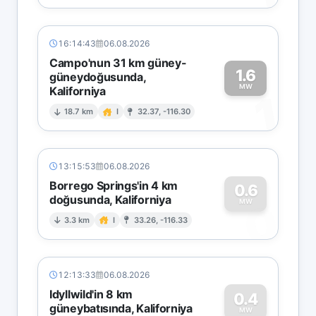
16:14:43
06.08.2026
Campo'nun 31 km güney-
1.6
güneydoğusunda,
MW
Kaliforniya
1
18.7 km
I
32.37, -116.30
13:15:53
06.08.2026
Borrego Springs'in 4 km
0.6
doğusunda, Kaliforniya
0
MW
3.3 km
I
33.26, -116.33
12:13:33
06.08.2026
Idyllwild'in 8 km
0.4
güneybatısında, Kaliforniya
MW