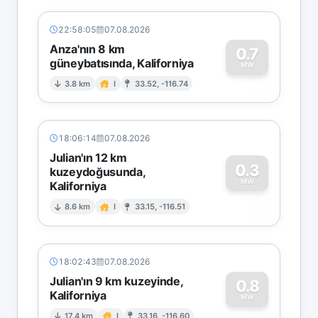
22:58:05
07.08.2026
Anza'nın 8 km
0.7
güneybatısında, Kaliforniya
0
MW
3.8 km
I
33.52, -116.74
18:06:14
07.08.2026
Julian'ın 12 km
0.3
kuzeydoğusunda,
MW
Kaliforniya
0
8.6 km
I
33.15, -116.51
18:02:43
07.08.2026
Julian'ın 9 km kuzeyinde,
0.8
Kaliforniya
MW
17.4 km
I
33.16, -116.60