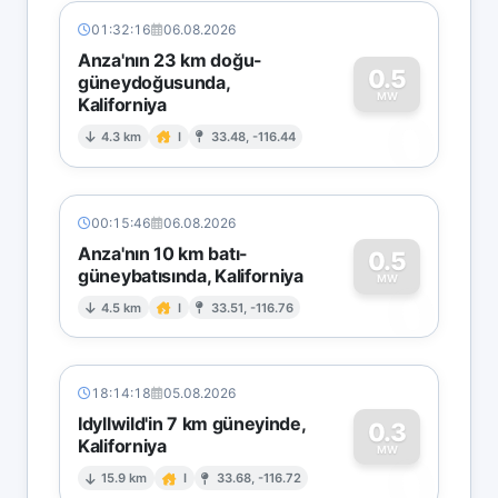
01:32:16
06.08.2026
Anza'nın 23 km doğu-
0.5
güneydoğusunda,
MW
Kaliforniya
0
4.3 km
I
33.48, -116.44
00:15:46
06.08.2026
Anza'nın 10 km batı-
0.5
güneybatısında, Kaliforniya
0
MW
4.5 km
I
33.51, -116.76
18:14:18
05.08.2026
Idyllwild'in 7 km güneyinde,
0.3
Kaliforniya
0
MW
15.9 km
I
33.68, -116.72