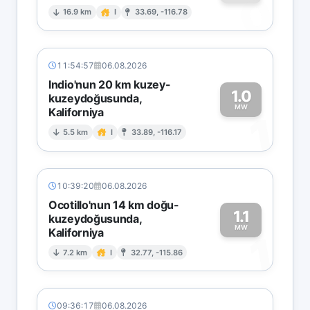
0
16.9 km
I
33.69, -116.78
11:54:57
06.08.2026
Indio'nun 20 km kuzey-
1.0
kuzeydoğusunda,
MW
Kaliforniya
1
5.5 km
I
33.89, -116.17
10:39:20
06.08.2026
Ocotillo'nun 14 km doğu-
1.1
kuzeydoğusunda,
MW
Kaliforniya
1
7.2 km
I
32.77, -115.86
09:36:17
06.08.2026