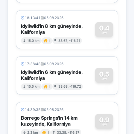
18:13:41
05.08.2026
Idyllwild'in 8 km güneyinde,
0.4
Kaliforniya
0
MW
15.0 km
I
33.67, -116.71
17:38:48
05.08.2026
Idyllwild'in 6 km güneyinde,
0.5
Kaliforniya
0
MW
15.5 km
I
33.68, -116.72
14:39:35
05.08.2026
Borrego Springs'in 14 km
0.9
kuzeyinde, Kaliforniya
MW
2.3 km
I
33.38, -116.37