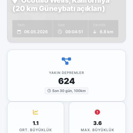
Ocotillo Wells, Kaliforniya
(20 km Güneybatı açıkları)
Tarih
Saat
Derinlik
06.05.2026
09:04:51
6.8 km
YAKIN DEPREMLER
624
Son 30 gün, 100km
1.1
3.6
ORT. BÜYÜKLÜK
MAX. BÜYÜKLÜK