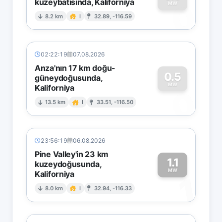
kuzeybatısında, Kaliforniya
0
MW
8.2 km
I
32.89, -116.59
02:22:19
07.08.2026
Anza'nın 17 km doğu-
0.5
güneydoğusunda,
MW
Kaliforniya
0
13.5 km
I
33.51, -116.50
23:56:19
06.08.2026
Pine Valley'in 23 km
1.1
kuzeydoğusunda,
MW
Kaliforniya
1
8.0 km
I
32.94, -116.33