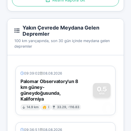
Yakın Çevrede Meydana Gelen
Depremler
100 km yarıçapında, son 30 gün içinde meydana gelen
depremler
09:39:02
08.08.2026
Palomar Observatory'un 8
km güney-
0.5
güneydoğusunda,
MW
Kaliforniya
0
14.9 km
I
33.29, -116.83
09:36:51
08.08.2026