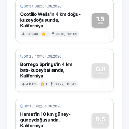
00:31:08
04.08.2026
Ocotillo Wells'in 4 km doğu-
1.5
kuzeydoğusunda,
MW
Kaliforniya
1
10.6 km
I
33.16, -116.09
00:25:10
04.08.2026
Borrego Springs'in 4 km
0.8
batı-kuzeybatısında,
MW
Kaliforniya
0
4.8 km
I
33.27, -116.42
00:18:09
04.08.2026
Hemet'in 10 km güney-
0.5
güneydoğusunda,
MW
Kaliforniya