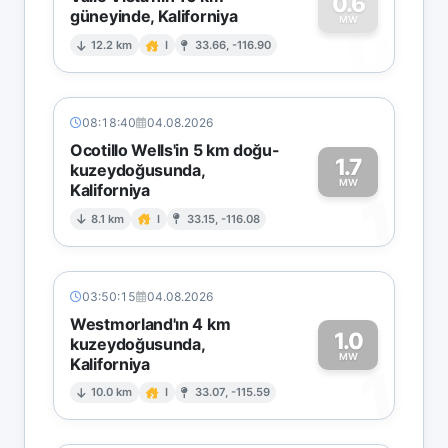
0.6
güneyinde, Kaliforniya
0
MW
12.2 km
I
33.66, -116.90
08:18:40
04.08.2026
Ocotillo Wells'in 5 km doğu-
1.7
kuzeydoğusunda,
MW
Kaliforniya
1
8.1 km
I
33.15, -116.08
03:50:15
04.08.2026
Westmorland'ın 4 km
1.0
kuzeydoğusunda,
MW
Kaliforniya
1
10.0 km
I
33.07, -115.59