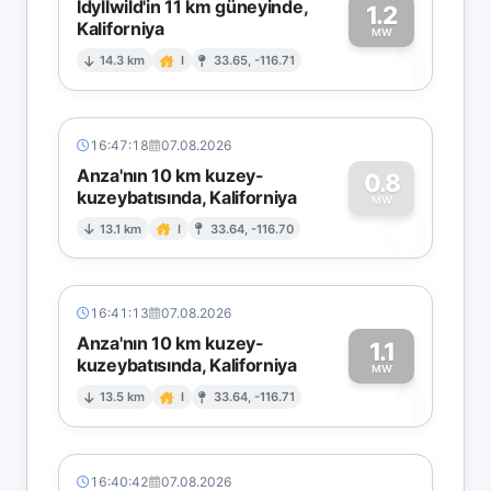
Idyllwild'in 11 km güneyinde,
1.2
Kaliforniya
1
MW
14.3 km
I
33.65, -116.71
16:47:18
07.08.2026
Anza'nın 10 km kuzey-
0.8
kuzeybatısında, Kaliforniya
0
MW
13.1 km
I
33.64, -116.70
16:41:13
07.08.2026
Anza'nın 10 km kuzey-
1.1
kuzeybatısında, Kaliforniya
1
MW
13.5 km
I
33.64, -116.71
16:40:42
07.08.2026