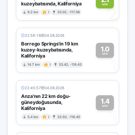
kuzeybatısında, Kaliforniya
2
MW
8.2 km
I
33.02, -117.06
22:56:18
04.08.2026
Borrego Springs'in 19 km
1.0
kuzey-kuzeybatısında,
MW
Kaliforniya
1
14.7 km
I
33.42, -116.43
22:45:57
04.08.2026
Anza'nın 22 km doğu-
1.4
güneydoğusunda,
MW
Kaliforniya
1
5.4 km
I
33.50, -116.45