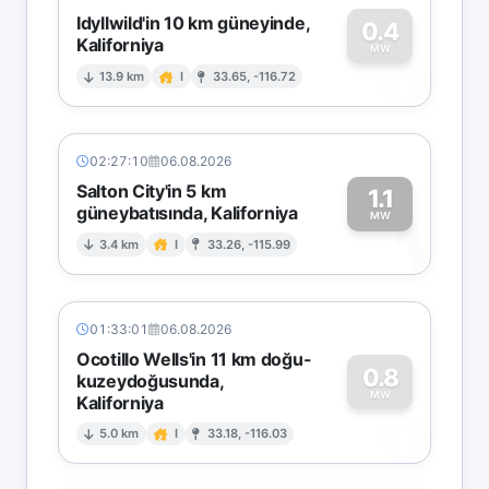
Idyllwild'in 10 km güneyinde,
0.4
Kaliforniya
0
MW
13.9 km
I
33.65, -116.72
02:27:10
06.08.2026
Salton City'in 5 km
1.1
güneybatısında, Kaliforniya
1
MW
3.4 km
I
33.26, -115.99
01:33:01
06.08.2026
Ocotillo Wells'in 11 km doğu-
0.8
kuzeydoğusunda,
MW
Kaliforniya
0
5.0 km
I
33.18, -116.03