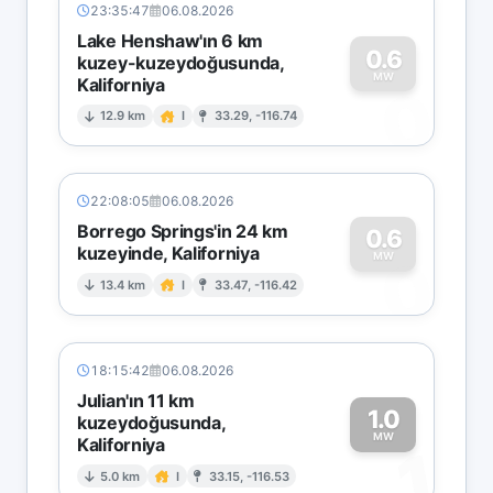
23:35:47
06.08.2026
Lake Henshaw'ın 6 km
0.6
kuzey-kuzeydoğusunda,
MW
Kaliforniya
0
12.9 km
I
33.29, -116.74
22:08:05
06.08.2026
Borrego Springs'in 24 km
0.6
kuzeyinde, Kaliforniya
0
MW
13.4 km
I
33.47, -116.42
18:15:42
06.08.2026
Julian'ın 11 km
1.0
kuzeydoğusunda,
MW
Kaliforniya
1
5.0 km
I
33.15, -116.53