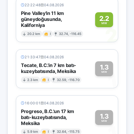
22:22:48
04.08.2026
Pine Valley'in 11 km
2.2
güneydoğusunda,
MW
Kaliforniya
2
20.2 km
I
32.74, -116.45
21:33:47
04.08.2026
Tecate, B.C.'in 7 km batı-
1.3
kuzeybatısında, Meksika
1
MW
2.3 km
I
32.59, -116.70
16:00:01
04.08.2026
Progreso, B.C.'un 17 km
1.3
batı-kuzeybatısında,
MW
Meksika
1
5.9 km
I
32.64, -115.75