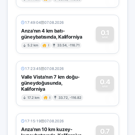
0
17:49:04
07.08.2026
Anza'nın 4 km batı-
0.1
güneybatısında, Kaliforniya
0
MW
5.2 km
I
33.54, -116.71
17:23:45
07.08.2026
Valle Vista'nın 7 km doğu-
0.4
güneydoğusunda,
MW
Kaliforniya
0
17.2 km
I
33.72, -116.82
17:15:19
07.08.2026
Anza'nın 10 km kuzey-
0.7