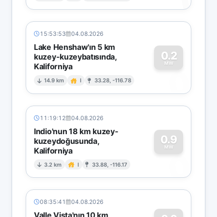
15:53:53
04.08.2026
Lake Henshaw'ın 5 km
0.2
kuzey-kuzeybatısında,
MW
Kaliforniya
0
14.9 km
I
33.28, -116.78
11:19:12
04.08.2026
Indio'nun 18 km kuzey-
0.9
kuzeydoğusunda,
MW
Kaliforniya
0
3.2 km
I
33.88, -116.17
08:35:41
04.08.2026
Valle Vista'nın 10 km