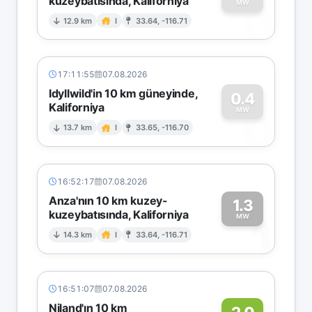
kuzeybatısında, Kaliforniya
0
MW
12.9 km
I
33.64, -116.71
17:11:55
07.08.2026
Idyllwild'in 10 km güneyinde,
0.4
Kaliforniya
0
MW
13.7 km
I
33.65, -116.70
16:52:17
07.08.2026
Anza'nın 10 km kuzey-
1.3
kuzeybatısında, Kaliforniya
1
MW
14.3 km
I
33.64, -116.71
16:51:07
07.08.2026
Niland'ın 10 km