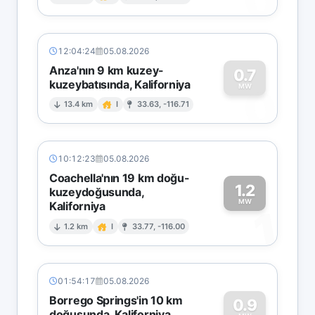
0
12:04:24
05.08.2026
Anza'nın 9 km kuzey-
0.7
kuzeybatısında, Kaliforniya
0
MW
13.4 km
I
33.63, -116.71
10:12:23
05.08.2026
Coachella'nın 19 km doğu-
1.2
kuzeydoğusunda,
MW
Kaliforniya
1
1.2 km
I
33.77, -116.00
01:54:17
05.08.2026
Borrego Springs'in 10 km
0.9
doğusunda, Kaliforniya