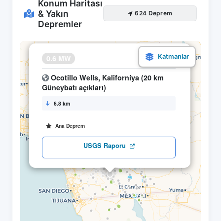
Konum Haritası
& Yakın
624 Deprem
Depremler
×
0.6 MW
06.05 09:04
Ocotillo Wells, Kaliforniya (20 km
Güneybatı açıkları)
6.8 km
Ana Deprem
USGS Raporu