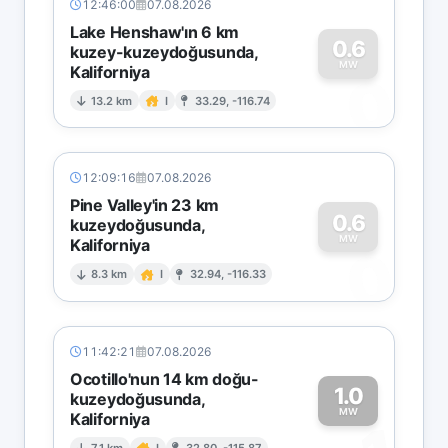
12:46:00
07.08.2026
Lake Henshaw'ın 6 km
0.6
kuzey-kuzeydoğusunda,
MW
Kaliforniya
0
13.2 km
I
33.29, -116.74
12:09:16
07.08.2026
Pine Valley'in 23 km
0.6
kuzeydoğusunda,
MW
Kaliforniya
0
8.3 km
I
32.94, -116.33
11:42:21
07.08.2026
Ocotillo'nun 14 km doğu-
1.0
kuzeydoğusunda,
MW
Kaliforniya
7.1 km
I
32.80, -115.87