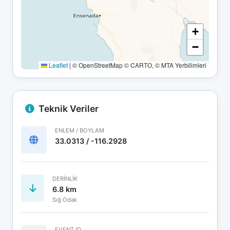
+
−
Leaflet
|
© OpenStreetMap © CARTO, © MTA Yerbilimleri
Teknik Veriler
ENLEM / BOYLAM
33.0313 / -116.2928
DERINLIK
6.8 km
Sığ Odak
EVENT ID