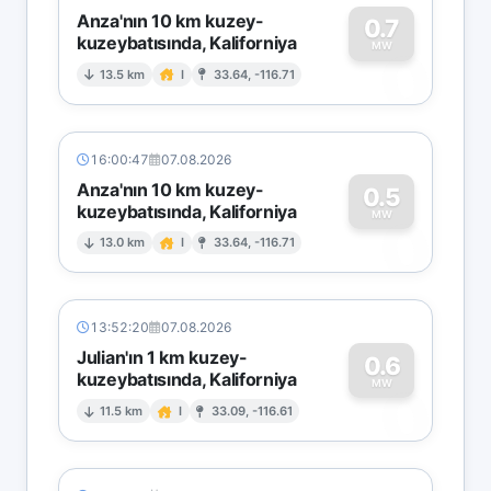
Anza'nın 10 km kuzey-
0.7
kuzeybatısında, Kaliforniya
0
MW
13.5 km
I
33.64, -116.71
16:00:47
07.08.2026
Anza'nın 10 km kuzey-
0.5
kuzeybatısında, Kaliforniya
0
MW
13.0 km
I
33.64, -116.71
13:52:20
07.08.2026
Julian'ın 1 km kuzey-
0.6
kuzeybatısında, Kaliforniya
0
MW
11.5 km
I
33.09, -116.61