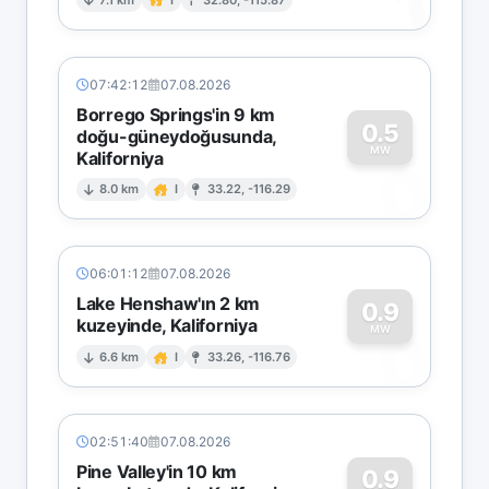
1
07:42:12
07.08.2026
Borrego Springs'in 9 km
0.5
doğu-güneydoğusunda,
MW
Kaliforniya
0
8.0 km
I
33.22, -116.29
06:01:12
07.08.2026
Lake Henshaw'ın 2 km
0.9
kuzeyinde, Kaliforniya
0
MW
6.6 km
I
33.26, -116.76
02:51:40
07.08.2026
Pine Valley'in 10 km
0.9