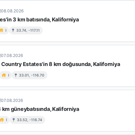
08.08.2026
s'in 3 km batısında, Kaliforniya
I
33.74, -117.11
07.08.2026
 Country Estates'in 8 km doğusunda, Kaliforniya
I
33.01, -116.70
07.08.2026
 km güneybatısında, Kaliforniya
I
33.52, -116.74