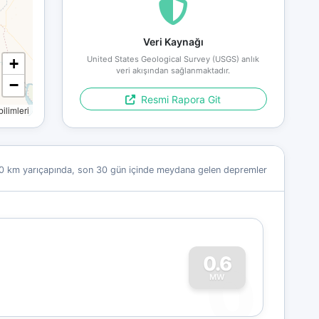
Veri Kaynağı
United States Geological Survey (USGS) anlık
+
veri akışından sağlanmaktadır.
−
Resmi Rapora Git
limleri
0 km yarıçapında, son 30 gün içinde meydana gelen depremler
0
0.6
MW