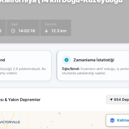
Saat
Derinlik
6
14:02:16
12.5 km
end
Zamanlama İstatistiği
 büyüğü 2.9 şiddetindeydi. Bu
Öğle/İkindi:
İnsanların aktif olduğu, iş yerle
çı olabilir.
okullarda yakalandığı saatler.
sı & Yakın Depremler
654 De