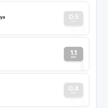
0
0.5
iya
MW
1.1
1
MW
0
0.4
MW