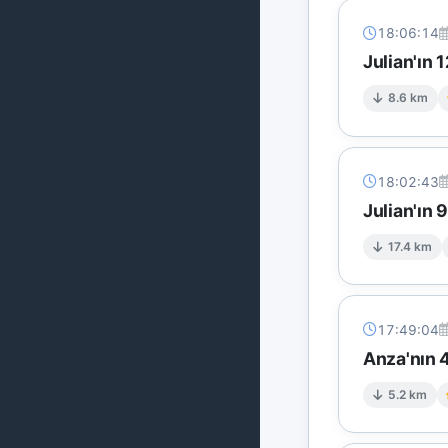
18:06:14
Julian'ın
8.6 km
18:02:43
Julian'ın 
17.4 km
17:49:04
Anza'nın 4
5.2 km