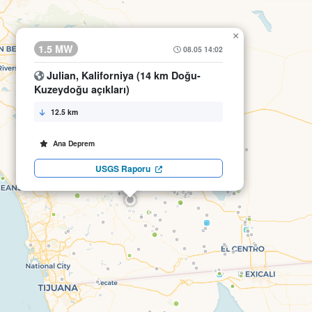
×
1.5 MW
08.05 14:02
Julian, Kaliforniya (14 km Doğu-
Kuzeydoğu açıkları)
12.5 km
Ana Deprem
USGS Raporu