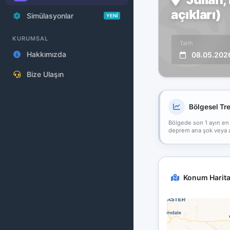
açıkları)
Simülasyonlar
YENİ
KURUMSAL
Tarih
Hakkımızda
08.05.202
Bize Ulaşın
Bölgesel Tr
Bölgede son 1 ayın en
deprem ana şok veya art
Konum Harita