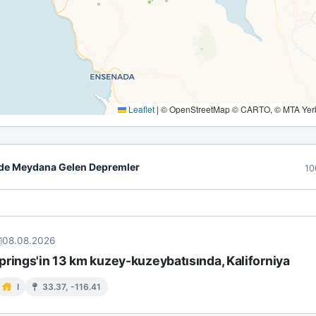
Leaflet
|
© OpenStreetMap © CARTO, © MTA Yerbi
de Meydana Gelen Depremler
10
08.08.2026
prings'in 13 km kuzey-kuzeybatısında, Kaliforniya
I
33.37, -116.41