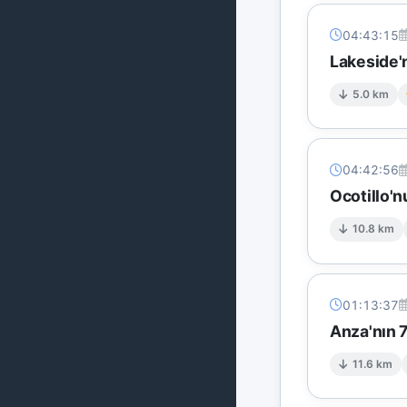
04:43:15
Lakeside'
5.0 km
04:42:56
Ocotillo'n
10.8 km
01:13:37
Anza'nın 
11.6 km