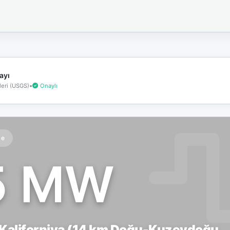
İnternet
bağlantınız
koptu!
Çevrimdışı
moddasınız.
ayı
eri (USGS)
•
Onaylı
te
5 MW
 Kaliforniya (14 km Doğu-Kuzeydoğu