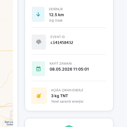
DERINLIK
12.5 km
Sığ Odak
EVENT ID
ci41458432
KAYIT ZAMANI
08.05.2026 11:05:01
AÇIÄA ÇIKAN ENERJİ
3 kg TNT
Yerel sarsıntı enerjisi