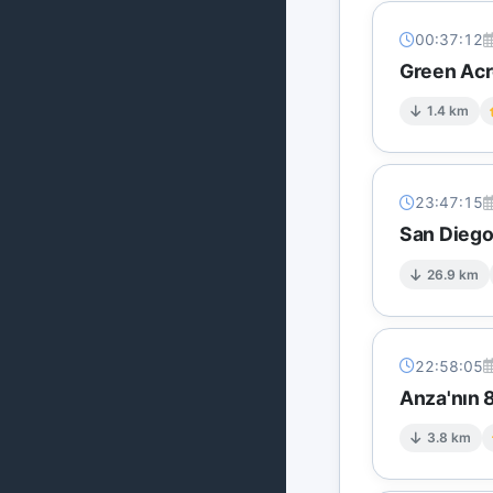
00:37:12
Green Acre
1.4 km
23:47:15
San Diego
26.9 km
22:58:05
Anza'nın 8
3.8 km