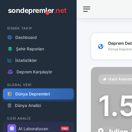
sondepremler
.net
SİSMİK TAKİP
Dashboard
Deprem Det
Şehir Raporları
Dünya Depreml
İstatistikler
Deprem Karşılaştır
Hafif Åiddet
GLOBAL VERİ
1.
Dünya Depremleri
Dünya Analizi
İLERİ ANALİZ
AI Laboratuvarı
PRO
Julian,