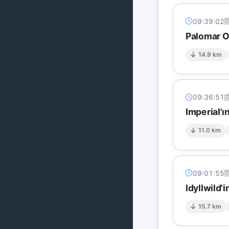
09:39:02
Palomar O
14.9 km
09:36:51
Imperial'ı
11.0 km
09:01:55
Idyllwild'
15.7 km