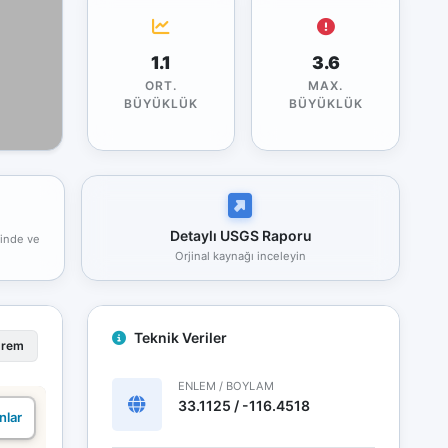
1.1
3.6
ORT.
MAX.
BÜYÜKLÜK
BÜYÜKLÜK
Detaylı USGS Raporu
rinde ve
Orjinal kaynağı inceleyin
Teknik Veriler
prem
ENLEM / BOYLAM
33.1125 / -116.4518