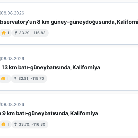
08.08.2026
bservatory'un 8 km güney-güneydoğusunda, Kaliforn
I
33.29, -116.83
08.08.2026
n 13 km batı-güneybatısında, Kaliforniya
I
32.81, -115.70
08.08.2026
in 9 km batı-güneybatısında, Kaliforniya
I
33.70, -116.80