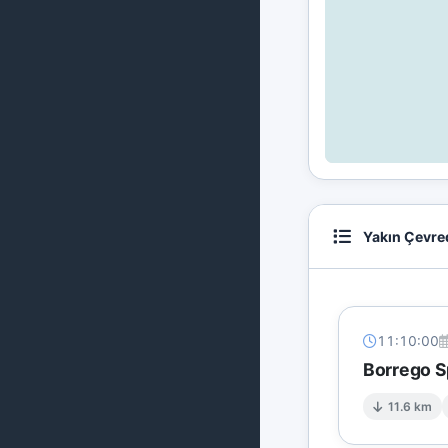
Yakın Çevre
11:10:00
Borrego S
11.6 km