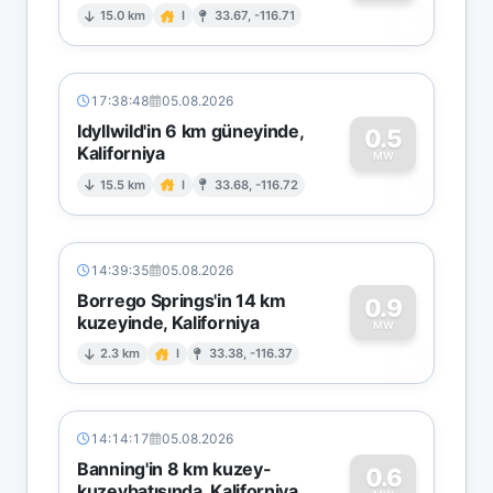
0
15.0 km
I
33.67, -116.71
17:38:48
05.08.2026
Idyllwild'in 6 km güneyinde,
0.5
Kaliforniya
0
MW
15.5 km
I
33.68, -116.72
14:39:35
05.08.2026
Borrego Springs'in 14 km
0.9
kuzeyinde, Kaliforniya
0
MW
2.3 km
I
33.38, -116.37
14:14:17
05.08.2026
Banning'in 8 km kuzey-
0.6
kuzeybatısında, Kaliforniya