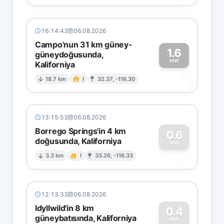
16:14:43
06.08.2026
Campo'nun 31 km güney-
1.6
güneydoğusunda,
MW
Kaliforniya
1
18.7 km
I
32.37, -116.30
13:15:53
06.08.2026
Borrego Springs'in 4 km
0.6
doğusunda, Kaliforniya
0
MW
3.3 km
I
33.26, -116.33
12:13:33
06.08.2026
Idyllwild'in 8 km
0.4
güneybatısında, Kaliforniya
MW