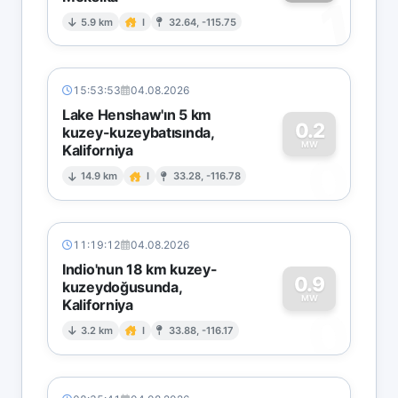
1
5.9 km
I
32.64, -115.75
15:53:53
04.08.2026
Lake Henshaw'ın 5 km
0.2
kuzey-kuzeybatısında,
MW
Kaliforniya
0
14.9 km
I
33.28, -116.78
11:19:12
04.08.2026
Indio'nun 18 km kuzey-
0.9
kuzeydoğusunda,
MW
Kaliforniya
0
3.2 km
I
33.88, -116.17