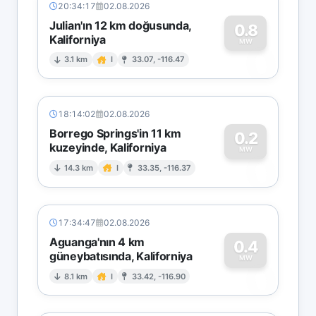
20:34:17
02.08.2026
Julian'ın 12 km doğusunda,
0.8
Kaliforniya
0
MW
3.1 km
I
33.07, -116.47
18:14:02
02.08.2026
Borrego Springs'in 11 km
0.2
kuzeyinde, Kaliforniya
0
MW
14.3 km
I
33.35, -116.37
17:34:47
02.08.2026
Aguanga'nın 4 km
0.4
güneybatısında, Kaliforniya
0
MW
8.1 km
I
33.42, -116.90