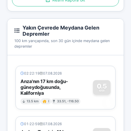
Yakın Çevrede Meydana Gelen
Depremler
100 km yarıçapında, son 30 gün içinde meydana gelen
depremler
02:22:19
07.08.2026
Anza'nın 17 km doğu-
0.5
güneydoğusunda,
MW
Kaliforniya
0
13.5 km
I
33.51, -116.50
01:22:59
07.08.2026