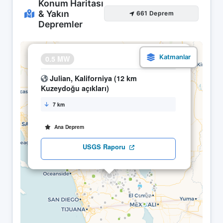
Konum Haritası
& Yakın
661 Deprem
Depremler
×
0.5 MW
08.05 01:03
Julian, Kaliforniya (12 km
Kuzeydoğu açıkları)
7 km
Ana Deprem
USGS Raporu