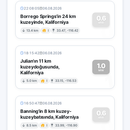
22:08:05
06.08.2026
Borrego Springs'in 24 km
0.6
kuzeyinde, Kaliforniya
0
MW
13.4 km
I
33.47, -116.42
18:15:42
06.08.2026
Julian'ın 11 km
1.0
kuzeydoğusunda,
MW
Kaliforniya
1
5.0 km
I
33.15, -116.53
16:50:47
06.08.2026
Banning'in 8 km kuzey-
0.6
kuzeybatısında, Kaliforniya
0
MW
8.5 km
I
33.99, -116.90