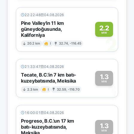
22:22:48
04.08.2026
Pine Valley'in 11 km
2.2
güneydoğusunda,
MW
Kaliforniya
2
20.2 km
I
32.74, -116.45
21:33:47
04.08.2026
Tecate, B.C.'in 7 km batı-
1.3
kuzeybatısında, Meksika
1
MW
2.3 km
I
32.59, -116.70
16:00:01
04.08.2026
Progreso, B.C.'un 17 km
1.3
batı-kuzeybatısında,
MW
Meksika