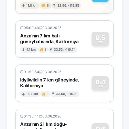
3
11.8 km
III
32.96, -115.85
05:00:49
03.08.2026
Anza'nın 7 km batı-
0.5
güneybatısında, Kaliforniya
0
MW
4.1 km
I
33.53, -116.74
01:53:54
03.08.2026
Idyllwild'in 7 km güneyinde,
0.4
Kaliforniya
0
MW
15.7 km
I
33.68, -116.71
01:30:11
03.08.2026
Anza'nın 21 km doğu-
0.6