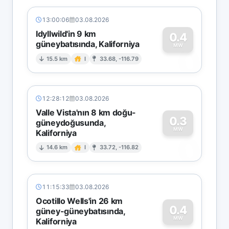
13:00:06
03.08.2026
Idyllwild'in 9 km
0.4
güneybatısında, Kaliforniya
0
MW
15.5 km
I
33.68, -116.79
12:28:12
03.08.2026
Valle Vista'nın 8 km doğu-
0.3
güneydoğusunda,
MW
Kaliforniya
0
14.6 km
I
33.72, -116.82
11:15:33
03.08.2026
Ocotillo Wells'in 26 km
0.4
güney-güneybatısında,
MW
Kaliforniya