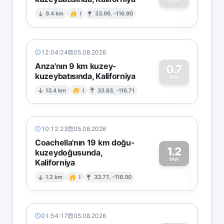
0
MW
9.4 km
I
33.99, -116.90
12:04:24
05.08.2026
Anza'nın 9 km kuzey-
0.7
kuzeybatısında, Kaliforniya
0
MW
13.4 km
I
33.63, -116.71
10:12:23
05.08.2026
Coachella'nın 19 km doğu-
1.2
kuzeydoğusunda,
MW
Kaliforniya
1
1.2 km
I
33.77, -116.00
01:54:17
05.08.2026