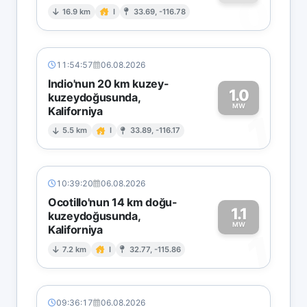
0
16.9 km
I
33.69, -116.78
11:54:57
06.08.2026
Indio'nun 20 km kuzey-
1.0
kuzeydoğusunda,
MW
Kaliforniya
1
5.5 km
I
33.89, -116.17
10:39:20
06.08.2026
Ocotillo'nun 14 km doğu-
1.1
kuzeydoğusunda,
MW
Kaliforniya
1
7.2 km
I
32.77, -115.86
09:36:17
06.08.2026