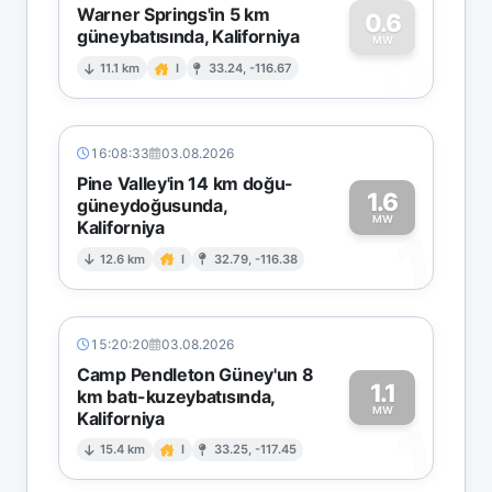
Warner Springs'in 5 km
0.6
güneybatısında, Kaliforniya
0
MW
11.1 km
I
33.24, -116.67
16:08:33
03.08.2026
Pine Valley'in 14 km doğu-
1.6
güneydoğusunda,
MW
Kaliforniya
1
12.6 km
I
32.79, -116.38
15:20:20
03.08.2026
Camp Pendleton Güney'un 8
1.1
km batı-kuzeybatısında,
MW
Kaliforniya
1
15.4 km
I
33.25, -117.45