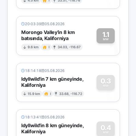
0
4.5 km
I
33.51, -116.76
20:03:39
05.08.2026
Morongo Valley'in 8 km
1.1
batısında, Kaliforniya
1
MW
9.6 km
I
34.03, -116.67
18:14:18
05.08.2026
Idyllwild'in 7 km güneyinde,
0.3
Kaliforniya
0
MW
15.9 km
I
33.68, -116.72
18:13:41
05.08.2026
Idyllwild'in 8 km güneyinde,
0.4
Kaliforniya
MW