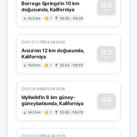
Borrego Springs'in 10 km
0.9
doğusunda, Kaliforniya
0
MW
10.5 km
I
33.26, -116.26
00:37:17
05.08.2026
Anza'nın 12 km doğusunda,
0.3
Kaliforniya
0
MW
14.9 km
I
33.54, -116.55
00:28:49
05.08.2026
Idyllwild'in 8 km güney-
0.8
güneybatısında, Kaliforniya
0
MW
14.2 km
I
33.68, -116.76
23:02:07
04.08.2026