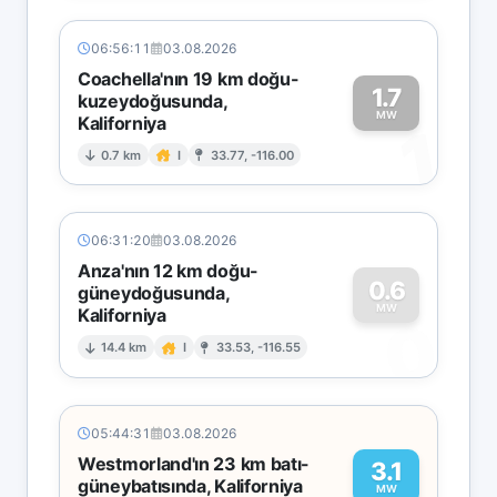
06:56:11
03.08.2026
Coachella'nın 19 km doğu-
1.7
kuzeydoğusunda,
MW
Kaliforniya
1
0.7 km
I
33.77, -116.00
06:31:20
03.08.2026
Anza'nın 12 km doğu-
0.6
güneydoğusunda,
MW
Kaliforniya
0
14.4 km
I
33.53, -116.55
05:44:31
03.08.2026
Westmorland'ın 23 km batı-
3.1
güneybatısında, Kaliforniya
MW