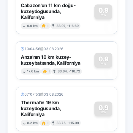
Cabazon'un 11 km doğu-
0.9
kuzeydoğusunda,
MW
Kaliforniya
0
9.9 km
I
33.97, -116.69
10:04:56
03.08.2026
Anza'nın 10 km kuzey-
0.9
kuzeybatısında, Kaliforniya
0
MW
17.6 km
I
33.64, -116.72
07:07:53
03.08.2026
Thermal'ın 19 km
0.9
kuzeydoğusunda,
MW
Kaliforniya
0
8.2 km
I
33.75, -115.99