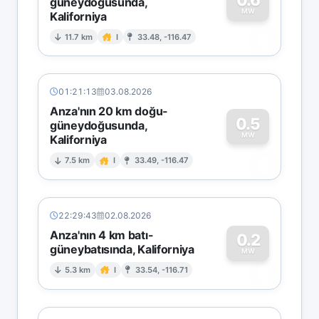
güneydoğusunda,
MW
Kaliforniya
0
11.7 km
I
33.48, -116.47
01:21:13
03.08.2026
Anza'nın 20 km doğu-
0.5
güneydoğusunda,
MW
Kaliforniya
0
7.5 km
I
33.49, -116.47
22:29:43
02.08.2026
Anza'nın 4 km batı-
0.2
güneybatısında, Kaliforniya
0
MW
5.3 km
I
33.54, -116.71