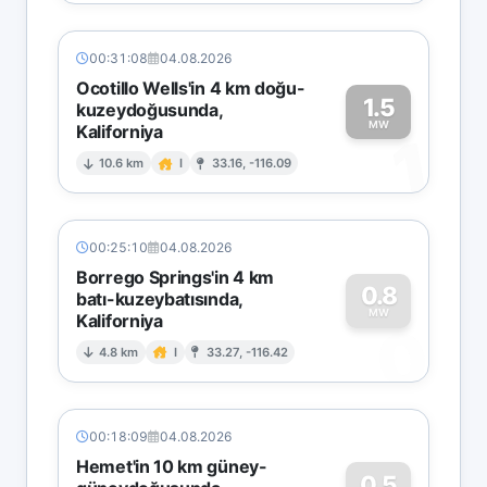
00:31:08
04.08.2026
Ocotillo Wells'in 4 km doğu-
1.5
kuzeydoğusunda,
MW
Kaliforniya
1
10.6 km
I
33.16, -116.09
00:25:10
04.08.2026
Borrego Springs'in 4 km
0.8
batı-kuzeybatısında,
MW
Kaliforniya
0
4.8 km
I
33.27, -116.42
00:18:09
04.08.2026
Hemet'in 10 km güney-
0.5