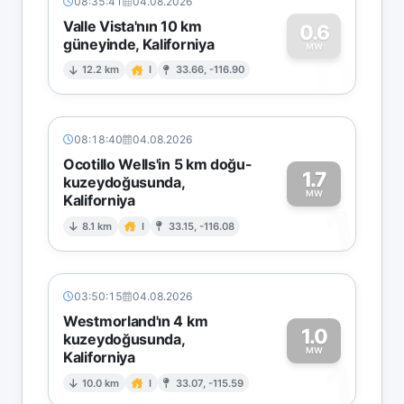
08:35:41
04.08.2026
Valle Vista'nın 10 km
0.6
güneyinde, Kaliforniya
0
MW
12.2 km
I
33.66, -116.90
08:18:40
04.08.2026
Ocotillo Wells'in 5 km doğu-
1.7
kuzeydoğusunda,
MW
Kaliforniya
1
8.1 km
I
33.15, -116.08
03:50:15
04.08.2026
Westmorland'ın 4 km
1.0
kuzeydoğusunda,
MW
Kaliforniya
1
10.0 km
I
33.07, -115.59