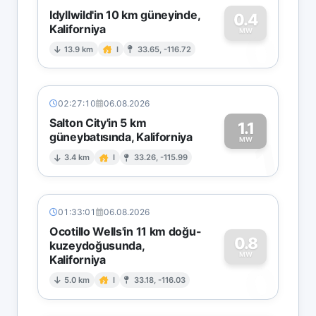
Idyllwild'in 10 km güneyinde,
0.4
Kaliforniya
0
MW
13.9 km
I
33.65, -116.72
02:27:10
06.08.2026
Salton City'in 5 km
1.1
güneybatısında, Kaliforniya
1
MW
3.4 km
I
33.26, -115.99
01:33:01
06.08.2026
Ocotillo Wells'in 11 km doğu-
0.8
kuzeydoğusunda,
MW
Kaliforniya
0
5.0 km
I
33.18, -116.03