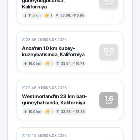
güneydoğusunda,
MW
Kaliforniya
0
11.3 km
I
33.66, -116.95
23:36:20
03.08.2026
Anza'nın 10 km kuzey-
0.5
kuzeybatısında, Kaliforniya
0
MW
16.0 km
I
33.64, -116.71
22:45:01
03.08.2026
Westmorland'ın 23 km batı-
1.6
güneybatısında, Kaliforniya
1
MW
10.0 km
I
32.96, -115.85
19:15:59
03.08.2026