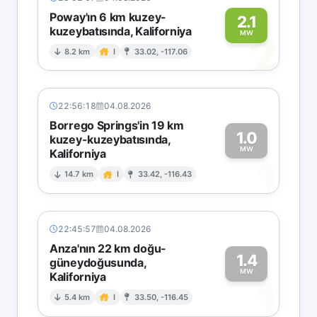
Poway'ın 6 km kuzey-
2.1
kuzeybatısında, Kaliforniya
2
MW
8.2 km
I
33.02, -117.06
22:56:18
04.08.2026
Borrego Springs'in 19 km
1.0
kuzey-kuzeybatısında,
MW
Kaliforniya
1
14.7 km
I
33.42, -116.43
22:45:57
04.08.2026
Anza'nın 22 km doğu-
1.4
güneydoğusunda,
MW
Kaliforniya
1
5.4 km
I
33.50, -116.45