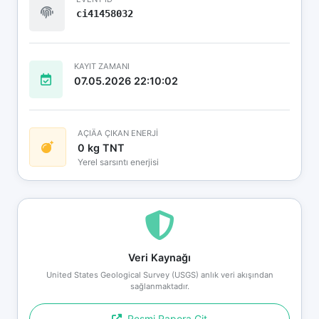
ci41458032
KAYIT ZAMANI
07.05.2026 22:10:02
AÇIÄA ÇIKAN ENERJİ
0 kg TNT
Yerel sarsıntı enerjisi
Veri Kaynağı
United States Geological Survey (USGS) anlık veri akışından
sağlanmaktadır.
Resmi Rapora Git