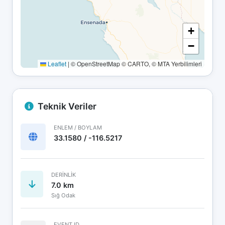
+
−
Leaflet
|
© OpenStreetMap © CARTO, © MTA Yerbilimleri
Teknik Veriler
ENLEM / BOYLAM
33.1580 / -116.5217
DERINLIK
7.0 km
Sığ Odak
EVENT ID