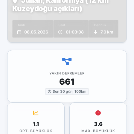
Julian, Kaliforniya (12 km
Kuzeydoğu açıkları)
Tarih
Saat
Derinlik
08.05.2026
01:03:08
7.0 km
YAKIN DEPREMLER
661
Son 30 gün, 100km
1.1
3.6
ORT. BÜYÜKLÜK
MAX. BÜYÜKLÜK