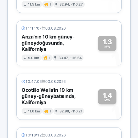
0
11.5 km
I
32.94, -116.27
11:11:07
03.08.2026
Anza'nın 10 km güney-
1.3
güneydoğusunda,
MW
Kaliforniya
1
9.0 km
I
33.47, -116.64
10:47:06
03.08.2026
Ocotillo Wells'in 19 km
1.4
güney-güneybatısında,
MW
Kaliforniya
1
11.6 km
I
32.98, -116.21
10:18:12
03.08.2026