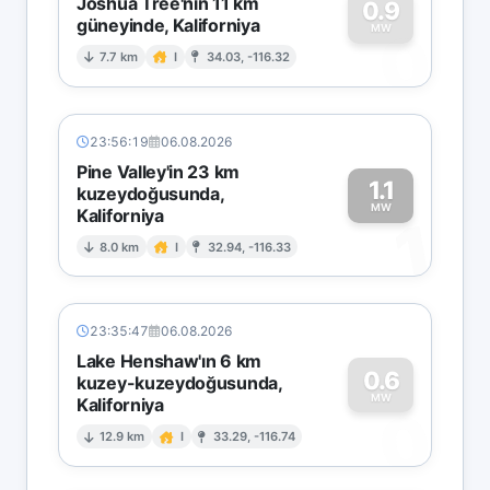
Joshua Tree'nin 11 km
0.9
güneyinde, Kaliforniya
0
MW
7.7 km
I
34.03, -116.32
23:56:19
06.08.2026
Pine Valley'in 23 km
1.1
kuzeydoğusunda,
MW
Kaliforniya
1
8.0 km
I
32.94, -116.33
23:35:47
06.08.2026
Lake Henshaw'ın 6 km
0.6
kuzey-kuzeydoğusunda,
MW
Kaliforniya
0
12.9 km
I
33.29, -116.74