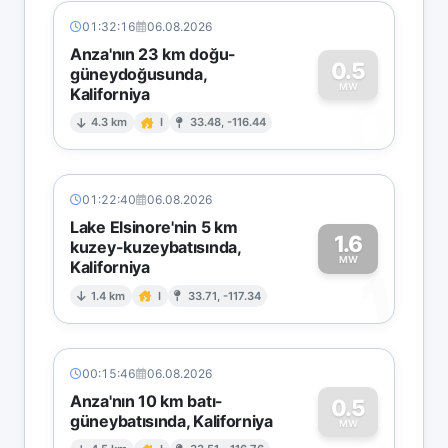
01:32:16
06.08.2026
Anza'nın 23 km doğu-
0.5
güneydoğusunda,
MW
Kaliforniya
0
4.3 km
I
33.48, -116.44
01:22:40
06.08.2026
Lake Elsinore'nin 5 km
1.6
kuzey-kuzeybatısında,
MW
Kaliforniya
1
1.4 km
I
33.71, -117.34
00:15:46
06.08.2026
Anza'nın 10 km batı-
0.5
güneybatısında, Kaliforniya
MW