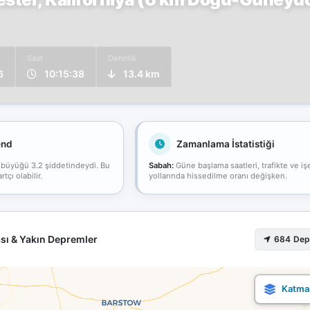
Saat
Derinlik
6
10:15:38
13.4 km
end
Zamanlama İstatistiği
 büyüğü 3.2 şiddetindeydi. Bu
Sabah:
Güne başlama saatleri, trafikte ve iş
çı olabilir.
yollarında hissedilme oranı değişken.
sı & Yakın Depremler
684 De