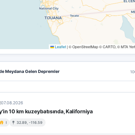
Leaflet
|
© OpenStreetMap © CARTO, © MTA Yerbi
de Meydana Gelen Depremler
10
07.08.2026
y'in 10 km kuzeybatısında, Kaliforniya
I
32.89, -116.59