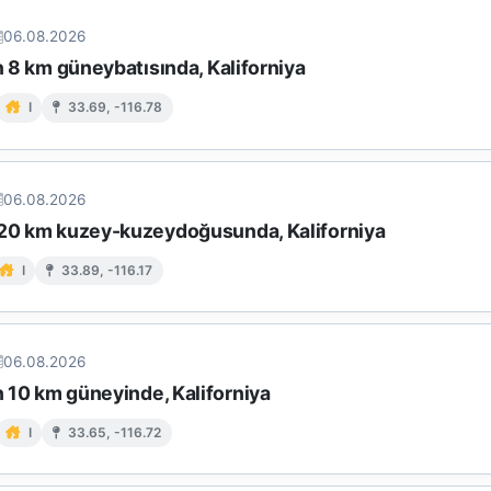
06.08.2026
in 8 km güneybatısında, Kaliforniya
I
33.69, -116.78
06.08.2026
 20 km kuzey-kuzeydoğusunda, Kaliforniya
I
33.89, -116.17
06.08.2026
in 10 km güneyinde, Kaliforniya
I
33.65, -116.72