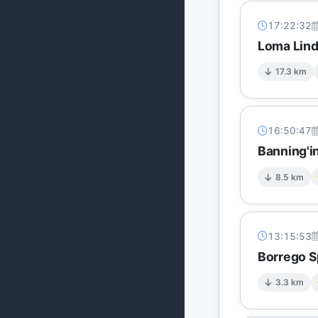
17:22:32
Loma Lind
17.3 km
16:50:47
Banning'i
8.5 km
13:15:53
Borrego S
3.3 km