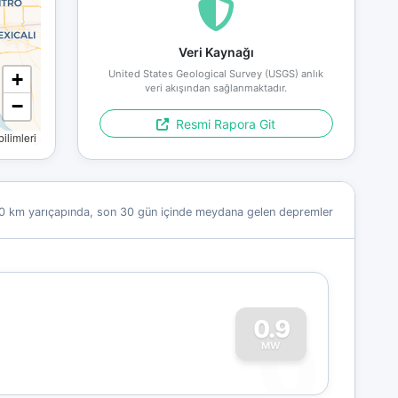
Veri Kaynağı
United States Geological Survey (USGS) anlık
+
veri akışından sağlanmaktadır.
−
Resmi Rapora Git
limleri
0 km yarıçapında, son 30 gün içinde meydana gelen depremler
0
0.9
MW