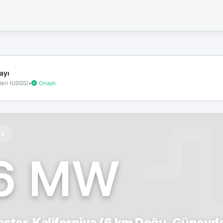
İnternet
bağlantınız
koptu!
Çevrimdışı
moddasınız.
ayı
eri (USGS)
•
Onaylı
te
.6 MW
ster, Kaliforniya (6 km Doğu-Güneyd