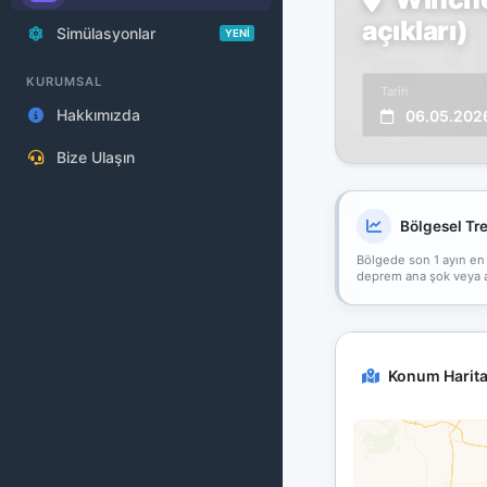
açıkları)
Simülasyonlar
YENİ
KURUMSAL
Tarih
Hakkımızda
06.05.202
Bize Ulaşın
Bölgesel Tr
Bölgede son 1 ayın en
deprem ana şok veya art
Konum Harita