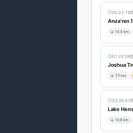
02:22:19
Anza'nın 
13.5 km
01:22:59
Joshua Tre
7.7 km
23:35:47
Lake Hens
12.9 km