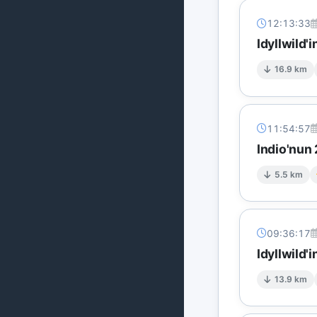
12:13:33
Idyllwild'
16.9 km
11:54:57
Indio'nun
5.5 km
09:36:17
Idyllwild'
13.9 km