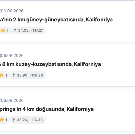
06.08.2026
a'nın 2 km güney-güneybatısında, Kaliforniya
I
34.03, -117.27
06.08.2026
n 8 km kuzey-kuzeybatısında, Kaliforniya
I
33.99, -116.90
06.08.2026
prings'in 4 km doğusunda, Kaliforniya
I
33.26, -116.33