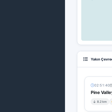
Yakın Çevre
02:51:40
Pine Valle
8.2 km