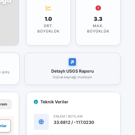
1.0
3.3
ORT.
MAX.
BÜYÜKLÜK
BÜYÜKLÜK
Detaylı USGS Raporu
e gidiş
Orjinal kaynağı inceleyin
Teknik Veriler
prem
ENLEM / BOYLAM
33.6812 / -117.0230