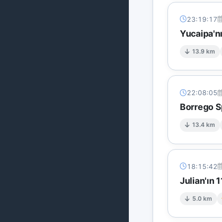
23:19:17
Yucaipa'n
13.9 km
22:08:05
Borrego Sp
13.4 km
18:15:42
Julian'ın 
5.0 km