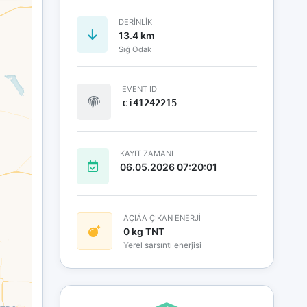
DERINLIK
13.4 km
Sığ Odak
EVENT ID
ci41242215
KAYIT ZAMANI
06.05.2026 07:20:01
AÇIÄA ÇIKAN ENERJİ
0 kg TNT
Yerel sarsıntı enerjisi