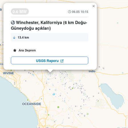
×
0.6 MW
06.05 10:15
Winchester, Kaliforniya (6 km Doğu-
Güneydoğu açıkları)
13.4 km
Ana Deprem
USGS Raporu