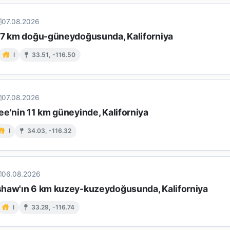
07.08.2026
17 km doğu-güneydoğusunda, Kaliforniya
I
33.51, -116.50
07.08.2026
e'nin 11 km güneyinde, Kaliforniya
I
34.03, -116.32
06.08.2026
haw'ın 6 km kuzey-kuzeydoğusunda, Kaliforniya
I
33.29, -116.74