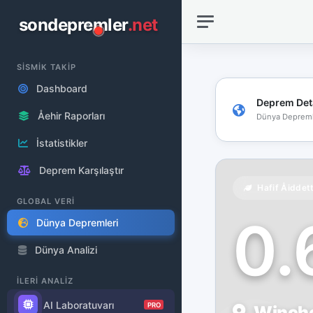
sondepremler
.net
SİSMİK TAKİP
Dashboard
Deprem Det
Åehir Raporları
Dünya Depreml
İstatistikler
Deprem Karşılaştır
Hafif Åiddet
GLOBAL VERİ
0
Dünya Depremleri
Dünya Analizi
İLERİ ANALİZ
AI Laboratuvarı
PRO
Winche