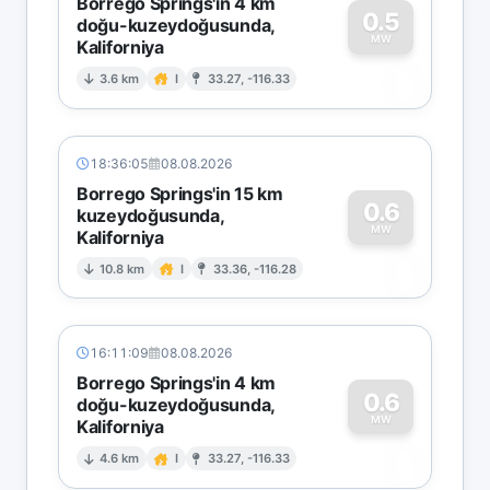
Borrego Springs'in 4 km
0.5
doğu-kuzeydoğusunda,
MW
Kaliforniya
0
3.6 km
I
33.27, -116.33
18:36:05
08.08.2026
Borrego Springs'in 15 km
0.6
kuzeydoğusunda,
MW
Kaliforniya
0
10.8 km
I
33.36, -116.28
16:11:09
08.08.2026
Borrego Springs'in 4 km
0.6
doğu-kuzeydoğusunda,
MW
Kaliforniya
0
4.6 km
I
33.27, -116.33