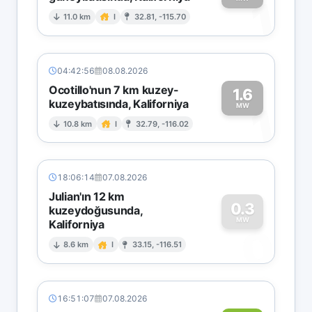
1
11.0 km
I
32.81, -115.70
04:42:56
08.08.2026
Ocotillo'nun 7 km kuzey-
1.6
kuzeybatısında, Kaliforniya
1
MW
10.8 km
I
32.79, -116.02
18:06:14
07.08.2026
Julian'ın 12 km
0.3
kuzeydoğusunda,
MW
Kaliforniya
0
8.6 km
I
33.15, -116.51
16:51:07
07.08.2026