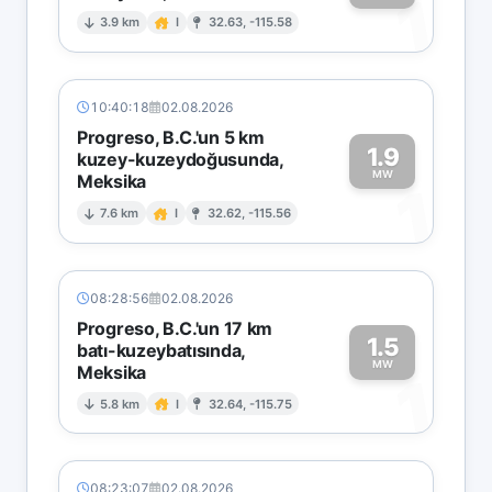
1
3.9 km
I
32.63, -115.58
10:40:18
02.08.2026
Progreso, B.C.'un 5 km
1.9
kuzey-kuzeydoğusunda,
MW
Meksika
1
7.6 km
I
32.62, -115.56
08:28:56
02.08.2026
Progreso, B.C.'un 17 km
1.5
batı-kuzeybatısında,
MW
Meksika
1
5.8 km
I
32.64, -115.75
08:23:07
02.08.2026