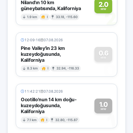
Niland'ın 10 km
2.0
güneybatısında, Kaliforniya
2
MW
1.9 km
I
33.18, -115.60
12:09:16
07.08.2026
Pine Valley'in 23 km
0.6
kuzeydoğusunda,
MW
Kaliforniya
0
8.3 km
I
32.94, -116.33
11:42:21
07.08.2026
Ocotillo'nun 14 km doğu-
1.0
kuzeydoğusunda,
MW
Kaliforniya
1
7.1 km
I
32.80, -115.87