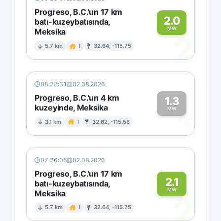
Progreso, B.C.'un 17 km
2.0
batı-kuzeybatısında,
MW
Meksika
2
5.7 km
I
32.64, -115.75
08:22:31
02.08.2026
Progreso, B.C.'un 4 km
1.3
kuzeyinde, Meksika
1
MW
3.1 km
I
32.62, -115.58
07:26:05
02.08.2026
Progreso, B.C.'un 17 km
2.1
batı-kuzeybatısında,
MW
Meksika
2
5.7 km
I
32.64, -115.75