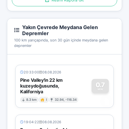
Yakın Çevrede Meydana Gelen
Depremler
100 km yarıçapında, son 30 gün içinde meydana gelen
depremler
20:33:00
08.08.2026
Pine Valley'in 22 km
0.7
kuzeydoğusunda,
MW
Kaliforniya
0
8.3 km
I
32.94, -116.34
19:04:22
08.08.2026