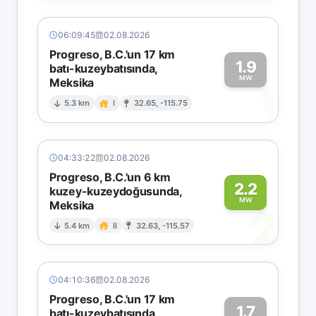
06:09:45
02.08.2026
Progreso, B.C.'un 17 km
1.9
batı-kuzeybatısında,
MW
Meksika
1
5.3 km
I
32.65, -115.75
04:33:22
02.08.2026
Progreso, B.C.'un 6 km
2.2
kuzey-kuzeydoğusunda,
MW
Meksika
2
5.4 km
II
32.63, -115.57
04:10:36
02.08.2026
Progreso, B.C.'un 17 km
1.7
batı-kuzeybatısında,