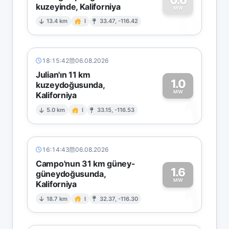
kuzeyinde, Kaliforniya
0
MW
13.4 km
I
33.47, -116.42
18:15:42
06.08.2026
Julian'ın 11 km
1.0
kuzeydoğusunda,
MW
Kaliforniya
1
5.0 km
I
33.15, -116.53
16:14:43
06.08.2026
Campo'nun 31 km güney-
1.6
güneydoğusunda,
MW
Kaliforniya
1
18.7 km
I
32.37, -116.30