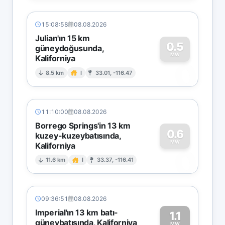
15:08:58
08.08.2026
Julian'ın 15 km
0.5
güneydoğusunda,
MW
Kaliforniya
0
8.5 km
I
33.01, -116.47
11:10:00
08.08.2026
Borrego Springs'in 13 km
0.6
kuzey-kuzeybatısında,
MW
Kaliforniya
0
11.6 km
I
33.37, -116.41
09:36:51
08.08.2026
Imperial'ın 13 km batı-
1.1
güneybatısında, Kaliforniya
MW