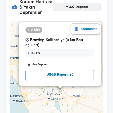
Konum Haritası
& Yakın
327 Deprem
Depremler
×
1.2 MW
10.05 12:35
Brawley, Kaliforniya (0 km Batı
açıkları)
8.9 km
Ana Deprem
USGS Raporu