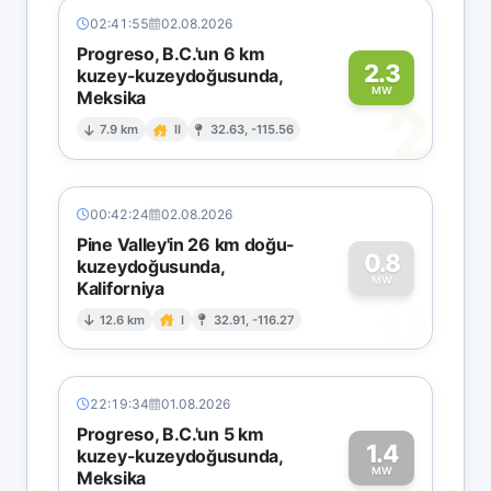
02:41:55
02.08.2026
Progreso, B.C.'un 6 km
2.3
kuzey-kuzeydoğusunda,
MW
Meksika
2
7.9 km
II
32.63, -115.56
00:42:24
02.08.2026
Pine Valley'in 26 km doğu-
0.8
kuzeydoğusunda,
MW
Kaliforniya
0
12.6 km
I
32.91, -116.27
22:19:34
01.08.2026
Progreso, B.C.'un 5 km
1.4
kuzey-kuzeydoğusunda,
MW
Meksika