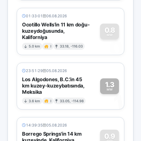
01:33:01
06.08.2026
Ocotillo Wells'in 11 km doğu-
0.8
kuzeydoğusunda,
MW
Kaliforniya
0
5.0 km
I
33.18, -116.03
23:51:29
05.08.2026
Los Algodones, B.C.'in 45
1.3
km kuzey-kuzeybatısında,
MW
Meksika
1
3.6 km
I
33.05, -114.98
14:39:35
05.08.2026
Borrego Springs'in 14 km
0.9
kuzeyinde, Kaliforniya