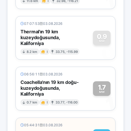
1
11.6 km
I
32.98, -116.21
07:07:53
03.08.2026
Thermal'ın 19 km
0.9
kuzeydoğusunda,
MW
Kaliforniya
0
8.2 km
I
33.75, -115.99
06:56:11
03.08.2026
Coachella'nın 19 km doğu-
1.7
kuzeydoğusunda,
MW
Kaliforniya
1
0.7 km
I
33.77, -116.00
05:44:31
03.08.2026