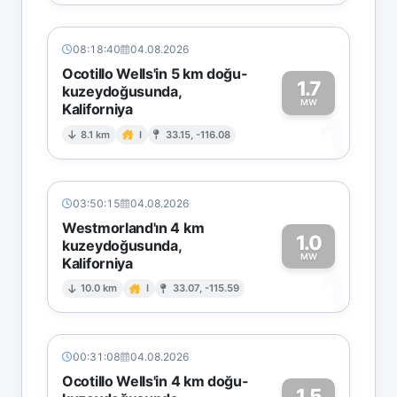
08:18:40
04.08.2026
Ocotillo Wells'in 5 km doğu-
1.7
kuzeydoğusunda,
MW
Kaliforniya
1
8.1 km
I
33.15, -116.08
03:50:15
04.08.2026
Westmorland'ın 4 km
1.0
kuzeydoğusunda,
MW
Kaliforniya
1
10.0 km
I
33.07, -115.59
00:31:08
04.08.2026
Ocotillo Wells'in 4 km doğu-
1.5