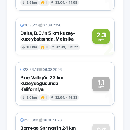
1
3.9 km
I
33.04, -114.98
00:35:27
07.08.2026
Delta, B.C.'ın 5 km kuzey-
2.3
kuzeybatısında, Meksika
2
MW
11.1 km
II
32.39, -115.22
23:56:19
06.08.2026
Pine Valley'in 23 km
1.1
kuzeydoğusunda,
MW
Kaliforniya
1
8.0 km
I
32.94, -116.33
22:08:05
06.08.2026
Borrego Springs'in 24 km
0.6