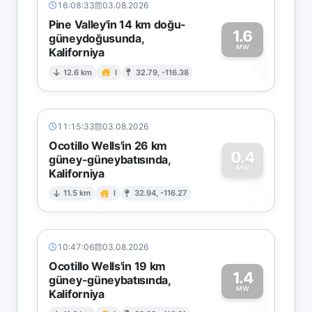
16:08:33
03.08.2026
Pine Valley'in 14 km doğu-
1.6
güneydoğusunda,
MW
Kaliforniya
1
12.6 km
I
32.79, -116.38
11:15:33
03.08.2026
Ocotillo Wells'in 26 km
0.4
güney-güneybatısında,
MW
Kaliforniya
0
11.5 km
I
32.94, -116.27
10:47:06
03.08.2026
Ocotillo Wells'in 19 km
1.4
güney-güneybatısında,
MW
Kaliforniya