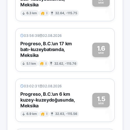
MW
Meksika
1
6.3 km
I
32.64, -115.75
03:56:39
02.08.2026
Progreso, B.C.'un 17 km
1.6
batı-kuzeybatısında,
MW
Meksika
1
5.1 km
I
32.62, -115.76
03:02:31
02.08.2026
Progreso, B.C.'un 6 km
1.5
kuzey-kuzeydoğusunda,
MW
Meksika
1
6.9 km
I
32.63, -115.56