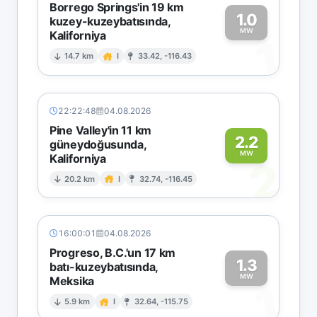
Borrego Springs'in 19 km
1.0
kuzey-kuzeybatısında,
MW
Kaliforniya
1
14.7 km
I
33.42, -116.43
22:22:48
04.08.2026
Pine Valley'in 11 km
2.2
güneydoğusunda,
MW
Kaliforniya
2
20.2 km
I
32.74, -116.45
16:00:01
04.08.2026
Progreso, B.C.'un 17 km
1.3
batı-kuzeybatısında,
MW
Meksika
1
5.9 km
I
32.64, -115.75