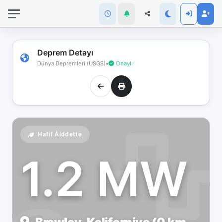
İnternet
bağlantınız
koptu!
Çevrimdışı
Deprem Detayı
moddasınız.
Dünya Depremleri (USGS)
•
Onaylı
Hafif Åiddette
1.2 MW