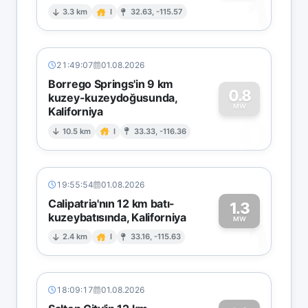
1
3.3 km
I
32.63, -115.57
21:49:07
01.08.2026
Borrego Springs'in 9 km
0.8
kuzey-kuzeydoğusunda,
MW
Kaliforniya
0
10.5 km
I
33.33, -116.36
19:55:54
01.08.2026
Calipatria'nın 12 km batı-
1.3
kuzeybatısında, Kaliforniya
1
MW
2.4 km
I
33.16, -115.63
18:09:17
01.08.2026