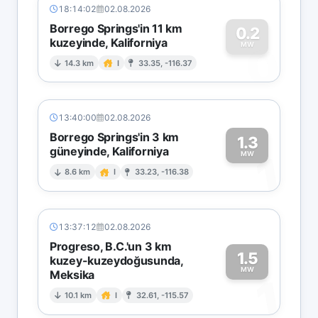
18:14:02
02.08.2026
Borrego Springs'in 11 km
0.2
kuzeyinde, Kaliforniya
0
MW
14.3 km
I
33.35, -116.37
13:40:00
02.08.2026
Borrego Springs'in 3 km
1.3
güneyinde, Kaliforniya
1
MW
8.6 km
I
33.23, -116.38
13:37:12
02.08.2026
Progreso, B.C.'un 3 km
1.5
kuzey-kuzeydoğusunda,
MW
Meksika
1
10.1 km
I
32.61, -115.57