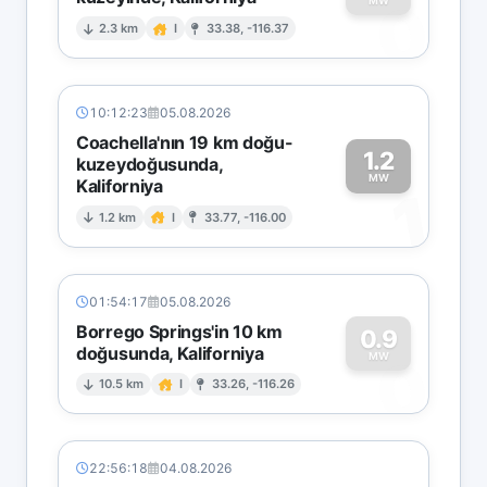
0
MW
2.3 km
I
33.38, -116.37
10:12:23
05.08.2026
Coachella'nın 19 km doğu-
1.2
kuzeydoğusunda,
MW
Kaliforniya
1
1.2 km
I
33.77, -116.00
01:54:17
05.08.2026
Borrego Springs'in 10 km
0.9
doğusunda, Kaliforniya
0
MW
10.5 km
I
33.26, -116.26
22:56:18
04.08.2026