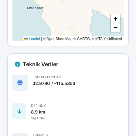
+
−
Leaflet
|
© OpenStreetMap © CARTO, © MTA Yerbilimleri
Teknik Veriler
ENLEM / BOYLAM
32.9790 / -115.5353
DERINLIK
8.9 km
Sığ Odak
EVENT ID