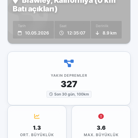
Brawley, Kaliforniya (0 km
Batı açıkları)
Tarih
Saat
Derinlik
10.05.2026
12:35:07
8.9 km
YAKIN DEPREMLER
327
Son 30 gün, 100km
1.3
3.6
ORT. BÜYÜKLÜK
MAX. BÜYÜKLÜK