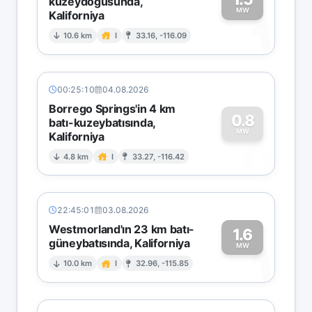
kuzeydoğusunda,
MW
Kaliforniya
1
10.6 km
I
33.16, -116.09
00:25:10
04.08.2026
Borrego Springs'in 4 km
0.8
batı-kuzeybatısında,
MW
Kaliforniya
0
4.8 km
I
33.27, -116.42
22:45:01
03.08.2026
Westmorland'ın 23 km batı-
1.6
güneybatısında, Kaliforniya
1
MW
10.0 km
I
32.96, -115.85