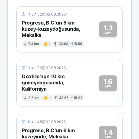
11:57:32
02.08.2026
Progreso, B.C.'un 5 km
1.3
kuzey-kuzeydoğusunda,
MW
Meksika
1
7.4 km
I
32.63, -115.56
11:41:32
02.08.2026
Ocotillo'nun 10 km
1.6
güneydoğusunda,
MW
Kaliforniya
1
2.5 km
I
32.66, -115.93
10:41:48
02.08.2026
Progreso, B.C.'un 6 km
1.4
kuzeyinde, Meksika
MW