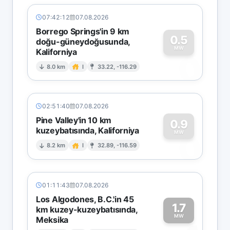
07:42:12
07.08.2026
Borrego Springs'in 9 km
0.5
doğu-güneydoğusunda,
MW
Kaliforniya
0
8.0 km
I
33.22, -116.29
02:51:40
07.08.2026
Pine Valley'in 10 km
0.9
kuzeybatısında, Kaliforniya
0
MW
8.2 km
I
32.89, -116.59
01:11:43
07.08.2026
Los Algodones, B.C.'in 45
1.7
km kuzey-kuzeybatısında,
MW
Meksika