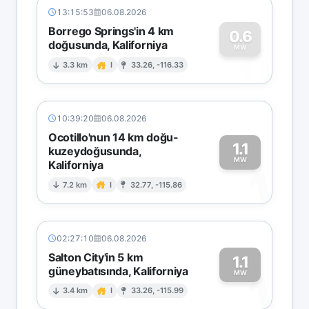
13:15:53
06.08.2026
Borrego Springs'in 4 km
0.6
doğusunda, Kaliforniya
0
MW
3.3 km
I
33.26, -116.33
10:39:20
06.08.2026
Ocotillo'nun 14 km doğu-
1.1
kuzeydoğusunda,
MW
Kaliforniya
1
7.2 km
I
32.77, -115.86
02:27:10
06.08.2026
Salton City'in 5 km
1.1
güneybatısında, Kaliforniya
1
MW
3.4 km
I
33.26, -115.99