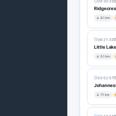
09:30:33
Ridgecres
6.1 km
08:21:33
Little La
9.1 km
03:52:57
Johannesb
7.1 km