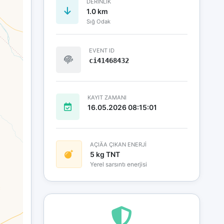
DERINLIK
1.0 km
Sığ Odak
EVENT ID
ci41468432
KAYIT ZAMANI
16.05.2026 08:15:01
AÇIÄA ÇIKAN ENERJİ
5 kg TNT
Yerel sarsıntı enerjisi