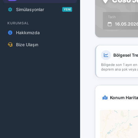
Simülasyonlar
YENİ
Tarih
KURUMSAL
16.05.202
Hakkımızda
Bize Ulaşın
Bölgesel Tr
Bölgede son 1 ayın en
deprem ana şok veya art
Konum Harita