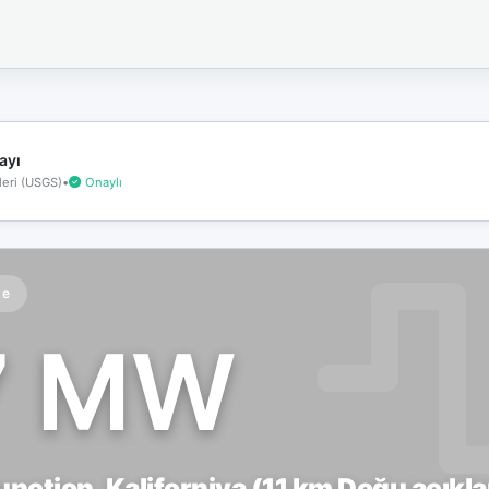
İnternet
bağlantınız
koptu!
Çevrimdışı
moddasınız.
ayı
eri (USGS)
•
Onaylı
te
7 MW
nction, Kaliforniya (11 km Doğu açıkla