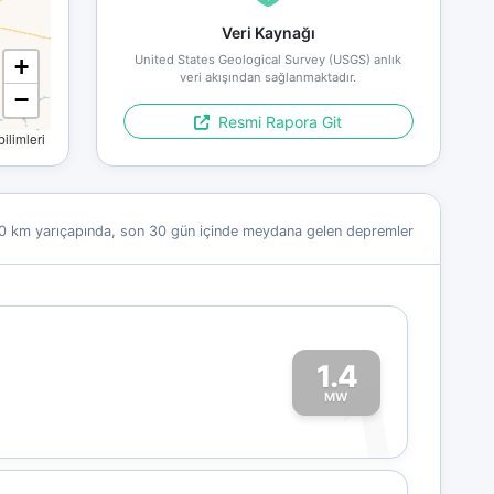
Veri Kaynağı
United States Geological Survey (USGS) anlık
+
veri akışından sağlanmaktadır.
−
Resmi Rapora Git
limleri
0 km yarıçapında, son 30 gün içinde meydana gelen depremler
1.4
1
MW