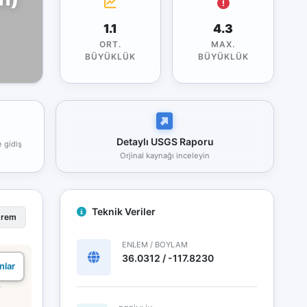
1.1
4.3
ORT.
MAX.
BÜYÜKLÜK
BÜYÜKLÜK
Detaylı USGS Raporu
e gidiş
Orjinal kaynağı inceleyin
Teknik Veriler
prem
ENLEM / BOYLAM
36.0312 / -117.8230