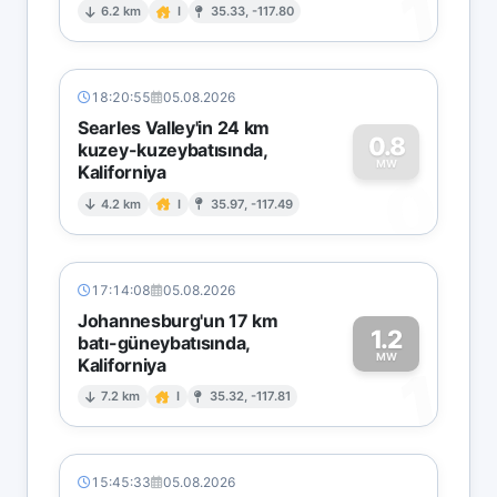
1
6.2 km
I
35.33, -117.80
18:20:55
05.08.2026
Searles Valley'in 24 km
0.8
kuzey-kuzeybatısında,
MW
Kaliforniya
0
4.2 km
I
35.97, -117.49
17:14:08
05.08.2026
Johannesburg'un 17 km
1.2
batı-güneybatısında,
MW
Kaliforniya
1
7.2 km
I
35.32, -117.81
15:45:33
05.08.2026