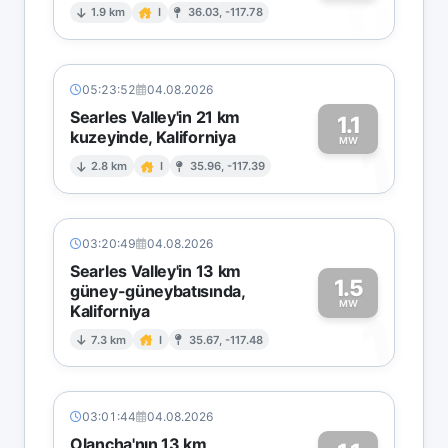
0
1.9 km
I
36.03, -117.78
05:23:52
04.08.2026
Searles Valley'in 21 km
1.1
kuzeyinde, Kaliforniya
1
MW
2.8 km
I
35.96, -117.39
03:20:49
04.08.2026
Searles Valley'in 13 km
1.5
güney-güneybatısında,
MW
Kaliforniya
1
7.3 km
I
35.67, -117.48
03:01:44
04.08.2026
Olancha'nın 13 km