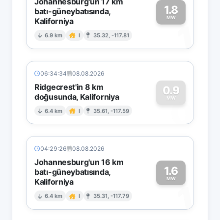
Johannesburg'un 17 km
1.8
batı-güneybatısında,
MW
Kaliforniya
1
6.9 km
I
35.32, -117.81
06:34:34
08.08.2026
Ridgecrest'in 8 km
0.9
doğusunda, Kaliforniya
0
MW
6.4 km
I
35.61, -117.59
04:29:26
08.08.2026
Johannesburg'un 16 km
1.6
batı-güneybatısında,
MW
Kaliforniya
1
6.4 km
I
35.31, -117.79