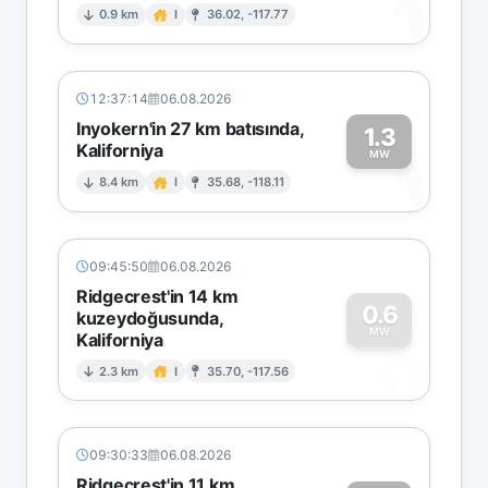
1
0.9 km
I
36.02, -117.77
12:37:14
06.08.2026
Inyokern'in 27 km batısında,
1.3
Kaliforniya
1
MW
8.4 km
I
35.68, -118.11
09:45:50
06.08.2026
Ridgecrest'in 14 km
0.6
kuzeydoğusunda,
MW
Kaliforniya
0
2.3 km
I
35.70, -117.56
09:30:33
06.08.2026
Ridgecrest'in 11 km