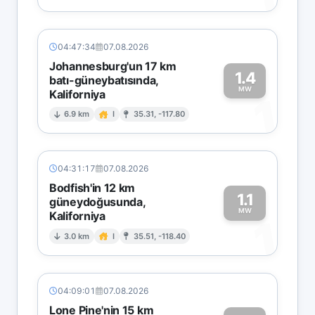
04:47:34
07.08.2026
Johannesburg'un 17 km
1.4
batı-güneybatısında,
MW
Kaliforniya
1
6.9 km
I
35.31, -117.80
04:31:17
07.08.2026
Bodfish'in 12 km
1.1
güneydoğusunda,
MW
Kaliforniya
1
3.0 km
I
35.51, -118.40
04:09:01
07.08.2026
Lone Pine'nin 15 km