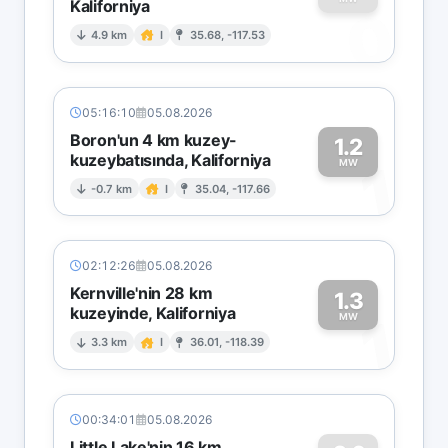
Kaliforniya
0
4.9 km
I
35.68, -117.53
05:16:10
05.08.2026
Boron'un 4 km kuzey-
1.2
kuzeybatısında, Kaliforniya
1
MW
-0.7 km
I
35.04, -117.66
02:12:26
05.08.2026
Kernville'nin 28 km
1.3
kuzeyinde, Kaliforniya
1
MW
3.3 km
I
36.01, -118.39
00:34:01
05.08.2026
Little Lake'nin 16 km