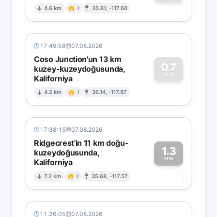
0
4.6 km
I
35.81, -117.60
17:49:58
07.08.2026
Coso Junction'un 13 km
0.7
kuzey-kuzeydoğusunda,
MW
Kaliforniya
0
4.2 km
I
36.14, -117.87
17:38:15
07.08.2026
Ridgecrest'in 11 km doğu-
1.3
kuzeydoğusunda,
MW
Kaliforniya
1
7.2 km
I
35.68, -117.57
11:26:05
07.08.2026