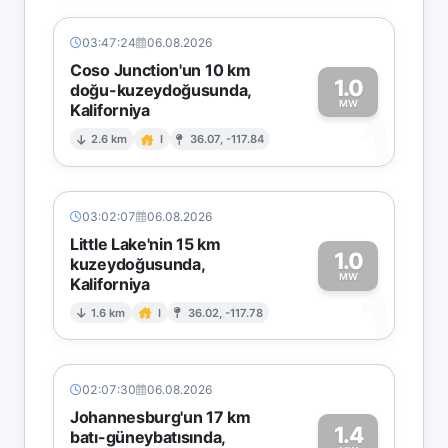
03:47:24
06.08.2026
Coso Junction'un 10 km
1.0
doğu-kuzeydoğusunda,
MW
Kaliforniya
1
2.6 km
I
36.07, -117.84
03:02:07
06.08.2026
Little Lake'nin 15 km
1.0
kuzeydoğusunda,
MW
Kaliforniya
1
1.6 km
I
36.02, -117.78
02:07:30
06.08.2026
Johannesburg'un 17 km
1.4
batı-güneybatısında,