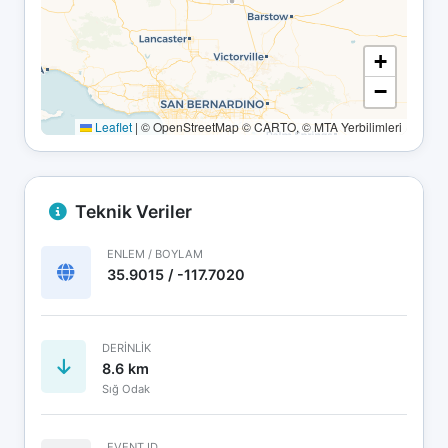
+
−
Leaflet
|
© OpenStreetMap © CARTO, © MTA Yerbilimleri
Teknik Veriler
ENLEM / BOYLAM
35.9015 / -117.7020
DERINLIK
8.6 km
Sığ Odak
EVENT ID