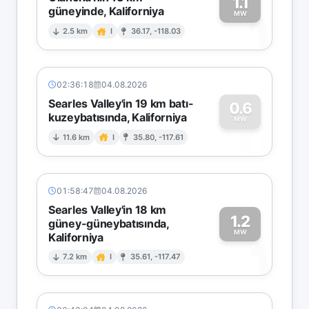
1.1
güneyinde, Kaliforniya
1
MW
2.5 km
I
36.17, -118.03
02:36:18
04.08.2026
Searles Valley'in 19 km batı-
0.6
kuzeybatısında, Kaliforniya
0
MW
11.6 km
I
35.80, -117.61
01:58:47
04.08.2026
Searles Valley'in 18 km
1.2
güney-güneybatısında,
MW
Kaliforniya
1
7.2 km
I
35.61, -117.47