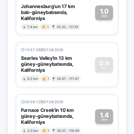
Johannesburg'un 17 km
1.0
batı-güneybatısında,
MW
Kaliforniya
1
7.4 km
I
35.32, -117.81
10:57:38
07.08.2026
Searles Valley'in 13 km
0.9
güney-güneybatısında,
MW
Kaliforniya
0
8.5 km
I
35.67, -117.47
09:59:12
07.08.2026
Furnace Creek'in 10 km
1.4
güney-güneybatısında,
MW
Kaliforniya
1
2.0 km
I
36.37, -116.90