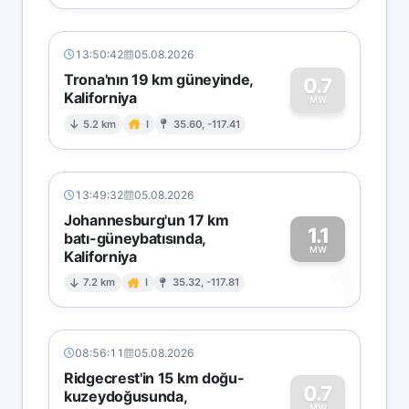
13:50:42
05.08.2026
Trona'nın 19 km güneyinde,
0.7
Kaliforniya
0
MW
5.2 km
I
35.60, -117.41
13:49:32
05.08.2026
Johannesburg'un 17 km
1.1
batı-güneybatısında,
MW
Kaliforniya
1
7.2 km
I
35.32, -117.81
08:56:11
05.08.2026
Ridgecrest'in 15 km doğu-
0.7
kuzeydoğusunda,
MW