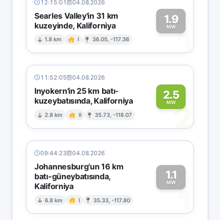
12:15:01
04.08.2026
Searles Valley'in 31 km
1.9
kuzeyinde, Kaliforniya
1
MW
1.8 km
I
36.05, -117.36
11:52:05
04.08.2026
Inyokern'in 25 km batı-
2.5
kuzeybatısında, Kaliforniya
2
MW
2.8 km
II
35.73, -118.07
09:44:23
04.08.2026
Johannesburg'un 16 km
1.1
batı-güneybatısında,
MW
Kaliforniya
1
6.8 km
I
35.33, -117.80