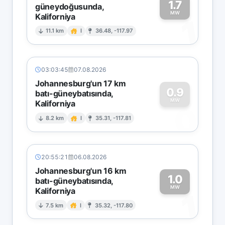
1.7
güneydoğusunda,
MW
Kaliforniya
1
11.1 km
I
36.48, -117.97
03:03:45
07.08.2026
Johannesburg'un 17 km
0.9
batı-güneybatısında,
MW
Kaliforniya
0
8.2 km
I
35.31, -117.81
20:55:21
06.08.2026
Johannesburg'un 16 km
1.0
batı-güneybatısında,
MW
Kaliforniya
1
7.5 km
I
35.32, -117.80