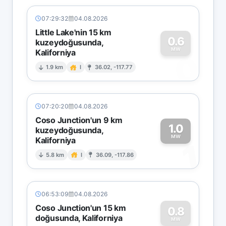
07:29:32
04.08.2026
Little Lake'nin 15 km
0.6
kuzeydoğusunda,
MW
Kaliforniya
0
1.9 km
I
36.02, -117.77
07:20:20
04.08.2026
Coso Junction'un 9 km
1.0
kuzeydoğusunda,
MW
Kaliforniya
1
5.8 km
I
36.09, -117.86
06:53:09
04.08.2026
Coso Junction'un 15 km
0.8
doğusunda, Kaliforniya
MW