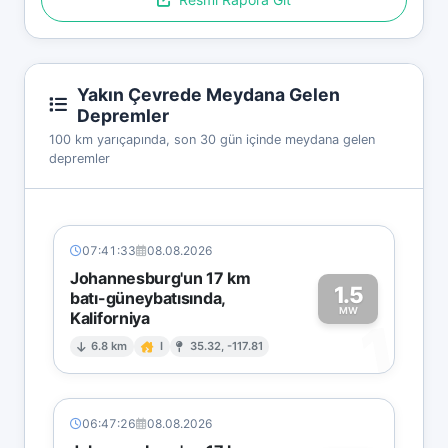
Yakın Çevrede Meydana Gelen
Depremler
100 km yarıçapında, son 30 gün içinde meydana gelen
depremler
07:41:33
08.08.2026
Johannesburg'un 17 km
1.5
batı-güneybatısında,
MW
Kaliforniya
1
6.8 km
I
35.32, -117.81
06:47:26
08.08.2026