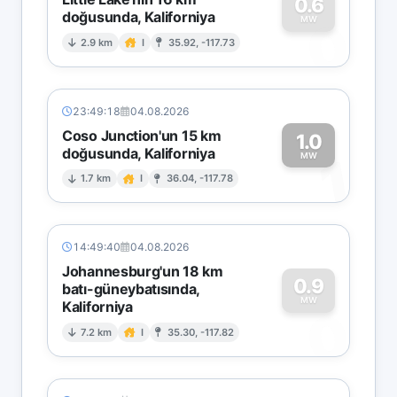
0.6
doğusunda, Kaliforniya
0
MW
2.9 km
I
35.92, -117.73
23:49:18
04.08.2026
Coso Junction'un 15 km
1.0
doğusunda, Kaliforniya
1
MW
1.7 km
I
36.04, -117.78
14:49:40
04.08.2026
Johannesburg'un 18 km
0.9
batı-güneybatısında,
MW
Kaliforniya
0
7.2 km
I
35.30, -117.82