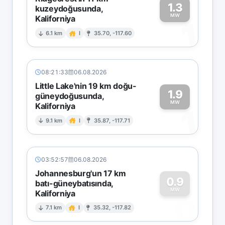
1.3
kuzeydoğusunda,
MW
Kaliforniya
1
6.1 km
I
35.70, -117.60
08:21:33
06.08.2026
Little Lake'nin 19 km doğu-
1.9
güneydoğusunda,
MW
Kaliforniya
1
9.1 km
I
35.87, -117.71
03:52:57
06.08.2026
Johannesburg'un 17 km
0.9
batı-güneybatısında,
MW
Kaliforniya
0
7.1 km
I
35.32, -117.82