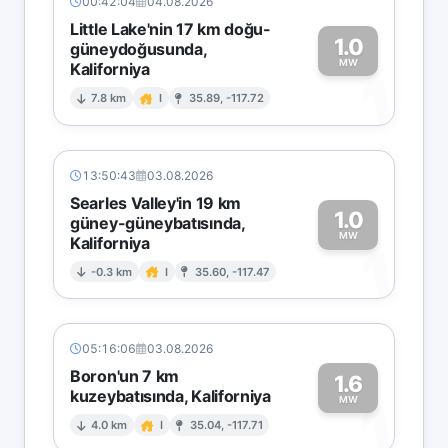
00:42:04
04.08.2026
Little Lake'nin 17 km doğu-
1.0
güneydoğusunda,
MW
Kaliforniya
1
7.8 km
I
35.89, -117.72
13:50:43
03.08.2026
Searles Valley'in 19 km
1.0
güney-güneybatısında,
MW
Kaliforniya
1
-0.3 km
I
35.60, -117.47
05:16:06
03.08.2026
Boron'un 7 km
1.6
kuzeybatısında, Kaliforniya
1
MW
4.0 km
I
35.04, -117.71