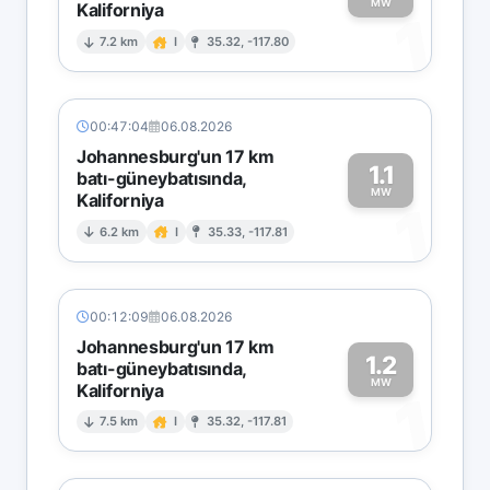
MW
Kaliforniya
1
7.2 km
I
35.32, -117.80
00:47:04
06.08.2026
Johannesburg'un 17 km
1.1
batı-güneybatısında,
MW
Kaliforniya
1
6.2 km
I
35.33, -117.81
00:12:09
06.08.2026
Johannesburg'un 17 km
1.2
batı-güneybatısında,
MW
Kaliforniya
1
7.5 km
I
35.32, -117.81