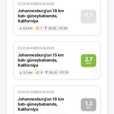
23:09:32
05.08.2026
Johannesburg'un 18 km
0.9
batı-güneybatısında,
MW
Kaliforniya
0
6.2 km
I
35.32, -117.83
22:46:43
05.08.2026
Johannesburg'un 15 km
2.7
batı-güneybatısında,
MW
Kaliforniya
2
3.7 km
II
35.32, -117.79
20:32:52
05.08.2026
Johannesburg'un 16 km
1.3
batı-güneybatısında,
MW
Kaliforniya