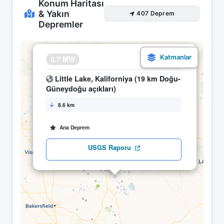
Konum Haritası
& Yakın
407 Deprem
Depremler
×
0.7 MW
17.05 12:29
Little Lake, Kaliforniya (19 km Doğu-
Güneydoğu açıkları)
8.6 km
Ana Deprem
USGS Raporu