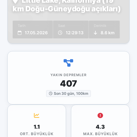
Little Lake, Kaliforniya (19
km Doğu-Güneydoğu açıkları)
Tarih
Saat
Derinlik
17.05.2026
12:29:13
8.6 km
YAKIN DEPREMLER
407
Son 30 gün, 100km
1.1
4.3
ORT. BÜYÜKLÜK
MAX. BÜYÜKLÜK