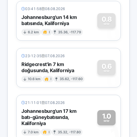
03:41:58
08.08.2026
Johannesburg'un 14 km
0.8
batısında, Kaliforniya
0
MW
6.2 km
I
35.36, -117.79
23:12:35
07.08.2026
Ridgecrest'in 7 km
0.6
doğusunda, Kaliforniya
0
MW
10.6 km
I
35.62, -117.60
21:11:01
07.08.2026
Johannesburg'un 17 km
1.0
batı-güneybatısında,
MW
Kaliforniya
1
7.0 km
I
35.32, -117.80