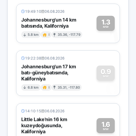
19:49:10
06.08.2026
Johannesburg'un 14 km
1.3
batısında, Kaliforniya
1
MW
5.8 km
I
35.36, -117.79
19:22:38
06.08.2026
Johannesburg'un 17 km
0.9
batı-güneybatısında,
MW
Kaliforniya
0
6.8 km
I
35.31, -117.80
14:10:15
06.08.2026
Little Lake'nin 16 km
1.6
kuzeydoğusunda,
MW
Kaliforniya