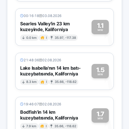
00:16:18
03.08.2026
Searles Valley'in 23 km
1.1
kuzeyinde, Kaliforniya
1
MW
0.0 km
I
35.97, -117.38
21:48:36
02.08.2026
Lake Isabella'nın 14 km batı-
1.5
kuzeybatısında, Kaliforniya
1
MW
8.3 km
I
35.66, -118.62
19:46:07
02.08.2026
Bodfish'in 14 km
1.7
kuzeybatısında, Kaliforniya
1
MW
7.9 km
I
35.66, -118.62