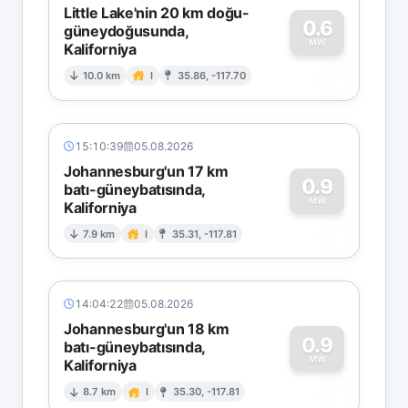
Little Lake'nin 20 km doğu-
0.6
güneydoğusunda,
MW
Kaliforniya
0
10.0 km
I
35.86, -117.70
15:10:39
05.08.2026
Johannesburg'un 17 km
0.9
batı-güneybatısında,
MW
Kaliforniya
0
7.9 km
I
35.31, -117.81
14:04:22
05.08.2026
Johannesburg'un 18 km
0.9
batı-güneybatısında,
MW
Kaliforniya
0
8.7 km
I
35.30, -117.81