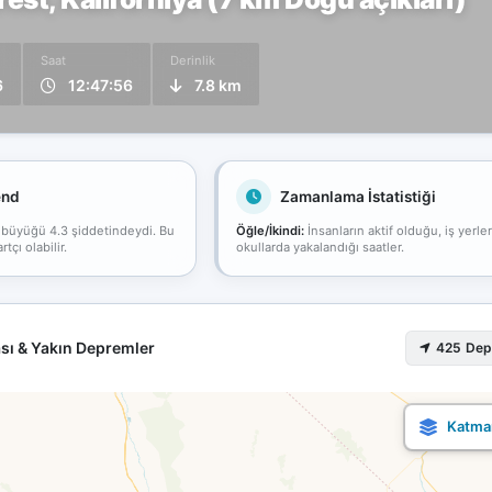
Saat
Derinlik
6
12:47:56
7.8 km
end
Zamanlama İstatistiği
 büyüğü 4.3 şiddetindeydi. Bu
Öğle/İkindi:
İnsanların aktif olduğu, iş yerle
çı olabilir.
okullarda yakalandığı saatler.
sı & Yakın Depremler
425 De