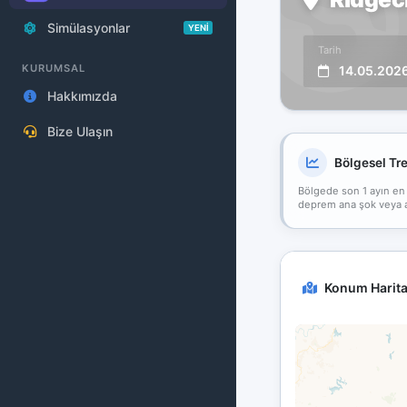
Simülasyonlar
YENİ
Tarih
KURUMSAL
14.05.202
Hakkımızda
Bize Ulaşın
Bölgesel Tr
Bölgede son 1 ayın en
deprem ana şok veya art
Konum Harita