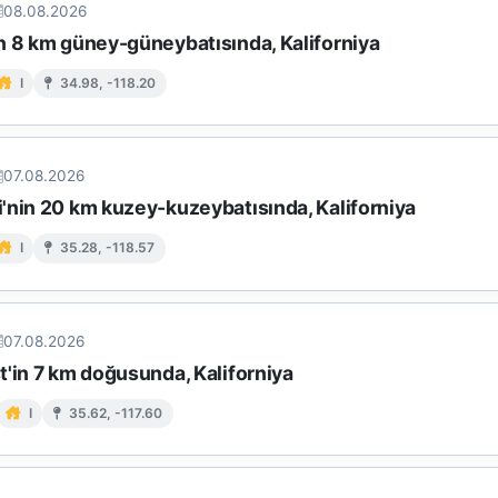
08.08.2026
n 8 km güney-güneybatısında, Kaliforniya
I
34.98, -118.20
07.08.2026
'nin 20 km kuzey-kuzeybatısında, Kaliforniya
I
35.28, -118.57
07.08.2026
t'in 7 km doğusunda, Kaliforniya
I
35.62, -117.60