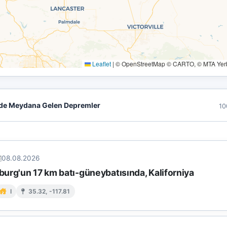
Leaflet
|
© OpenStreetMap © CARTO, © MTA Yerbi
de Meydana Gelen Depremler
10
08.08.2026
urg'un 17 km batı-güneybatısında, Kaliforniya
I
35.32, -117.81