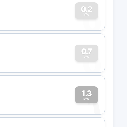
0
0.2
MW
0
0.7
MW
1.3
1
MW