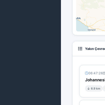
Yakın Çevre
06:47:26
Johannesb
6.9 km