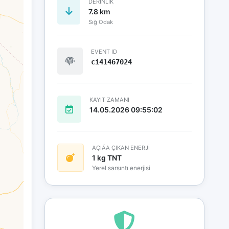
DERINLIK
7.8 km
Sığ Odak
EVENT ID
ci41467024
KAYIT ZAMANI
14.05.2026 09:55:02
AÇIÄA ÇIKAN ENERJİ
1 kg TNT
Yerel sarsıntı enerjisi