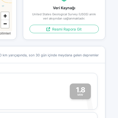
Veri Kaynağı
United States Geological Survey (USGS) anlık
+
veri akışından sağlanmaktadır.
−
Resmi Rapora Git
limleri
0 km yarıçapında, son 30 gün içinde meydana gelen depremler
1.8
1
MW