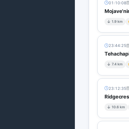
01:10:08
Mojave'ni
1.9 km
23:44:25
Tehachapi
7.4 km
23:12:35
Ridgecres
10.6 km