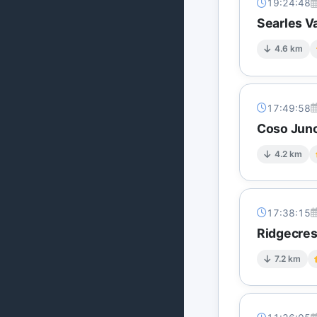
19:24:48
Searles Va
4.6 km
17:49:58
Coso Junc
4.2 km
17:38:15
Ridgecres
7.2 km