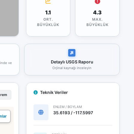
1.1
4.3
ORT.
MAX.
BÜYÜKLÜK
BÜYÜKLÜK
Detaylı USGS Raporu
rinde ve
Orjinal kaynağı inceleyin
Teknik Veriler
prem
ENLEM / BOYLAM
35.6193 / -117.5997