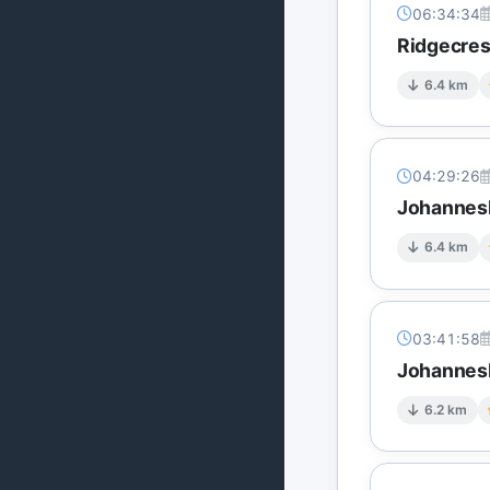
06:34:34
Ridgecres
6.4 km
04:29:26
Johannesb
6.4 km
03:41:58
Johannesb
6.2 km