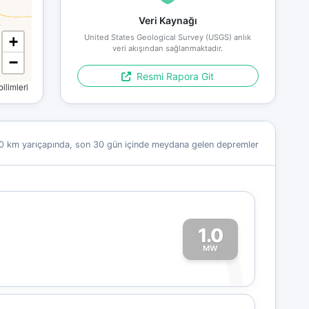
Veri Kaynağı
United States Geological Survey (USGS) anlık
+
veri akışından sağlanmaktadır.
−
Resmi Rapora Git
limleri
0 km yarıçapında, son 30 gün içinde meydana gelen depremler
1.0
1
MW