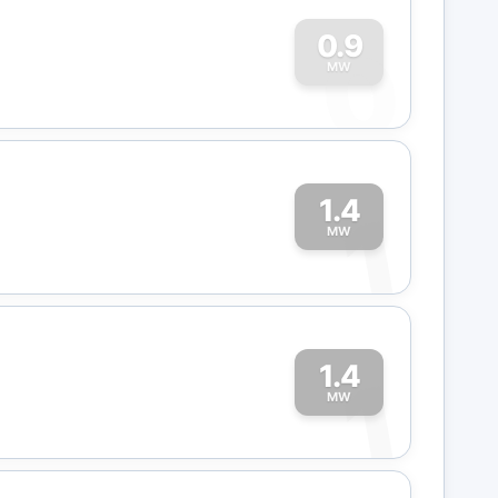
0
0.9
MW
1.4
1
MW
1.4
1
MW