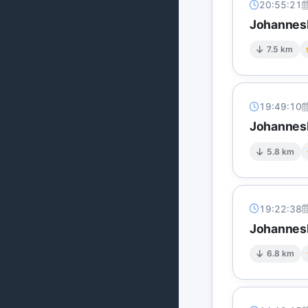
20:55:21
Johannesb
7.5 km
19:49:10
Johannesb
5.8 km
19:22:38
Johannesb
6.8 km