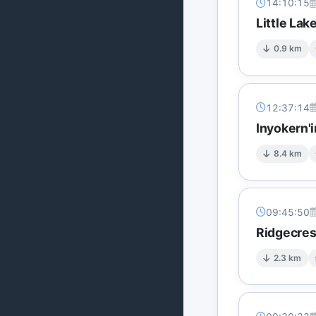
14:10:15
Little Lak
0.9 km
12:37:14
Inyokern'i
8.4 km
09:45:50
Ridgecres
2.3 km