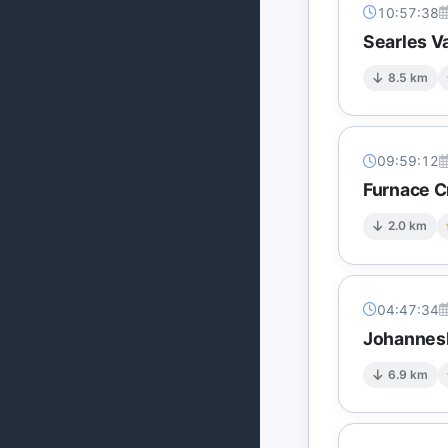
10:57:38
Searles Va
8.5 km
09:59:12
Furnace C
2.0 km
04:47:34
Johannesb
6.9 km