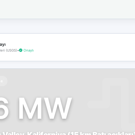
İnternet
bağlantınız
koptu!
Çevrimdışı
moddasınız.
ayı
eri (USGS)
•
Onaylı
te
.6 MW
Valley, Kaliforniya (15 km Batı açıkları