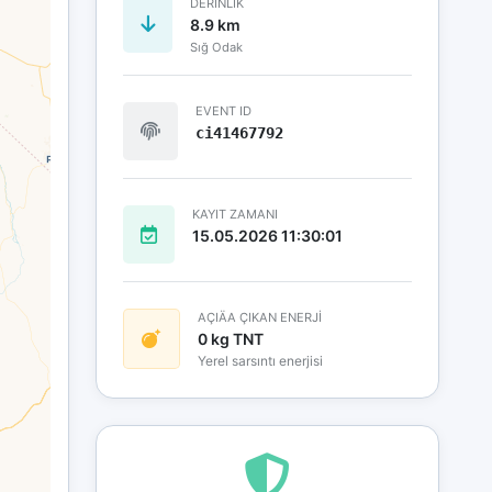
DERINLIK
8.9 km
Sığ Odak
EVENT ID
ci41467792
KAYIT ZAMANI
15.05.2026 11:30:01
AÇIÄA ÇIKAN ENERJİ
0 kg TNT
Yerel sarsıntı enerjisi