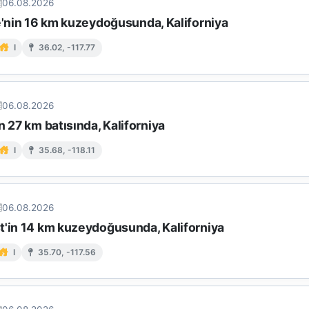
06.08.2026
e'nin 16 km kuzeydoğusunda, Kaliforniya
I
36.02, -117.77
06.08.2026
n 27 km batısında, Kaliforniya
I
35.68, -118.11
06.08.2026
t'in 14 km kuzeydoğusunda, Kaliforniya
I
35.70, -117.56