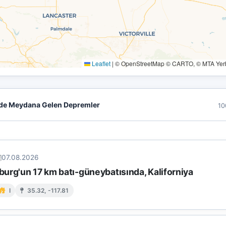
Leaflet
|
© OpenStreetMap © CARTO, © MTA Yerbi
de Meydana Gelen Depremler
10
07.08.2026
urg'un 17 km batı-güneybatısında, Kaliforniya
I
35.32, -117.81