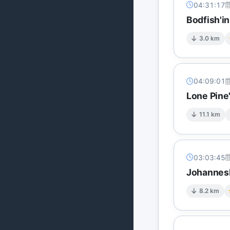
04:31:17
Bodfish'i
3.0 km
04:09:01
Lone Pine
11.1 km
03:03:45
Johannesb
8.2 km