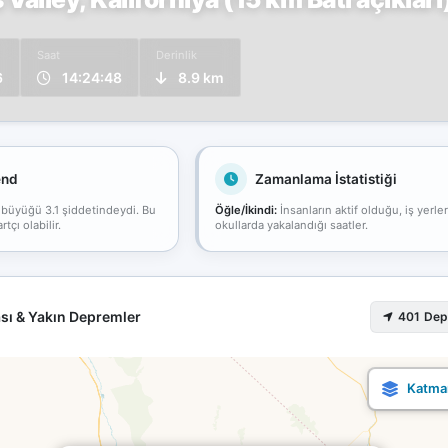
Saat
Derinlik
6
14:24:48
8.9 km
end
Zamanlama İstatistiği
 büyüğü 3.1 şiddetindeydi. Bu
Öğle/İkindi:
İnsanların aktif olduğu, iş yerle
çı olabilir.
okullarda yakalandığı saatler.
sı & Yakın Depremler
401 De