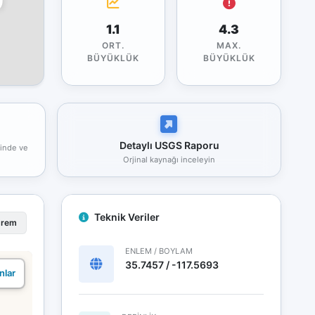
1.1
4.3
ORT.
MAX.
BÜYÜKLÜK
BÜYÜKLÜK
Detaylı USGS Raporu
rinde ve
Orjinal kaynağı inceleyin
Teknik Veriler
prem
ENLEM / BOYLAM
35.7457 / -117.5693