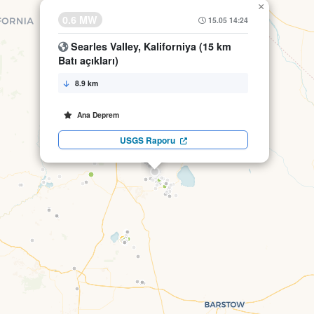
×
0.6 MW
15.05 14:24
Searles Valley, Kaliforniya (15 km
Batı açıkları)
8.9 km
Ana Deprem
USGS Raporu