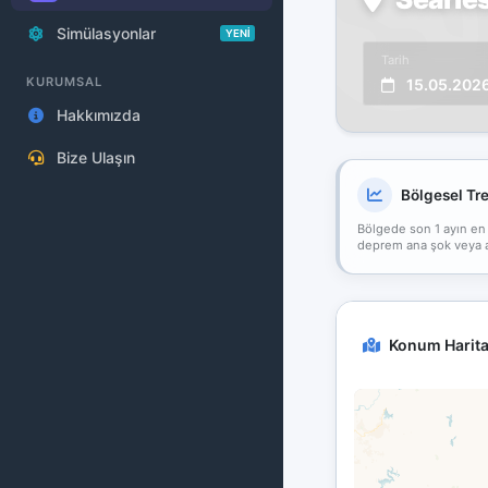
Simülasyonlar
YENİ
Tarih
KURUMSAL
15.05.202
Hakkımızda
Bize Ulaşın
Bölgesel Tr
Bölgede son 1 ayın en
deprem ana şok veya art
Konum Harita