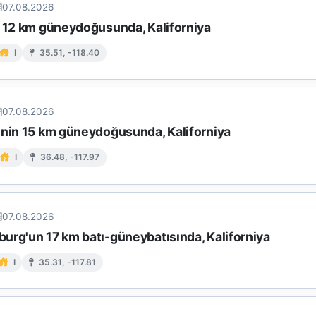
07.08.2026
n 12 km güneydoğusunda, Kaliforniya
I
35.51, -118.40
07.08.2026
'nin 15 km güneydoğusunda, Kaliforniya
I
36.48, -117.97
07.08.2026
urg'un 17 km batı-güneybatısında, Kaliforniya
I
35.31, -117.81