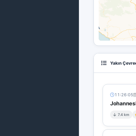
Yakın Çevre
11:26:05
Johannesb
7.4 km