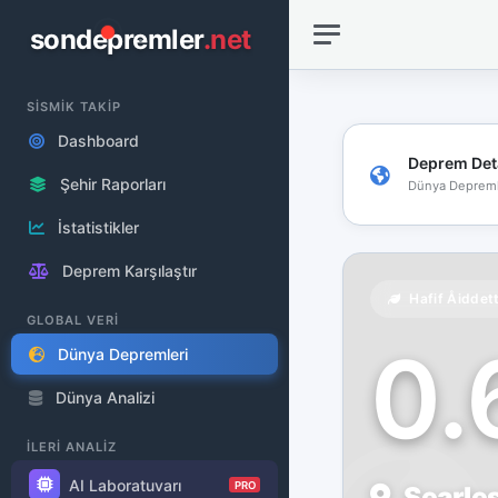
sondepremler
.net
SİSMİK TAKİP
Dashboard
Deprem Det
Şehir Raporları
Dünya Depreml
İstatistikler
Deprem Karşılaştır
Hafif Åiddet
GLOBAL VERİ
0
Dünya Depremleri
Dünya Analizi
İLERİ ANALİZ
AI Laboratuvarı
PRO
Searles 