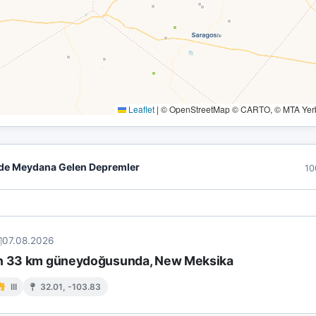
Leaflet
|
© OpenStreetMap © CARTO, © MTA Yerbi
de Meydana Gelen Depremler
10
07.08.2026
ın 33 km güneydoğusunda, New Meksika
III
32.01, -103.83