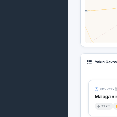
Yakın Çevre
09:22:12
Malaga'n
7.1 km