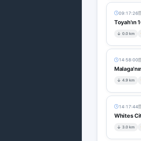
09:17:26
Toyah'ın 
0.0 km
14:58:00
Malaga'nı
4.9 km
14:17:44
Whites Ci
3.0 km