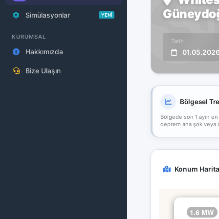
Güneydoğu
Simülasyonlar
YENİ
KURUMSAL
Tarih
Hakkımızda
01.05.202
Bize Ulaşın
Bölgesel Tr
Bölgede son 1 ayın en
deprem ana şok veya art
Konum Harita
1.6 MW