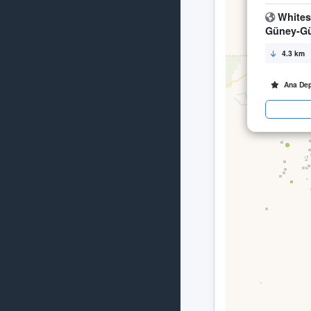
Whites
Güney-Gü
4.3 km
Ana De