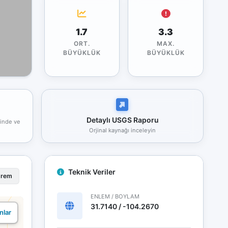
1.7
3.3
ORT.
MAX.
BÜYÜKLÜK
BÜYÜKLÜK
Detaylı USGS Raporu
rinde ve
Orjinal kaynağı inceleyin
Teknik Veriler
prem
ENLEM / BOYLAM
31.7140 / -104.2670