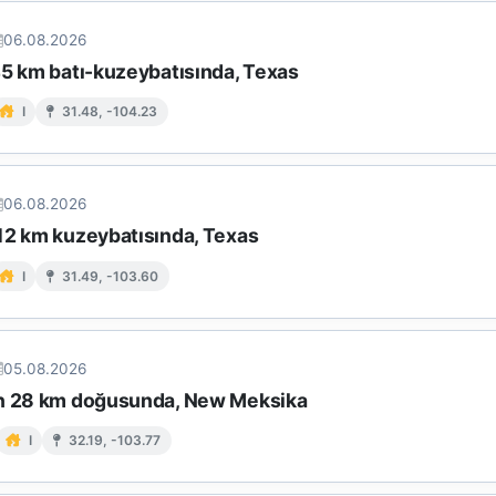
06.08.2026
45 km batı-kuzeybatısında, Texas
I
31.48, -104.23
06.08.2026
12 km kuzeybatısında, Texas
I
31.49, -103.60
05.08.2026
n 28 km doğusunda, New Meksika
I
32.19, -103.77