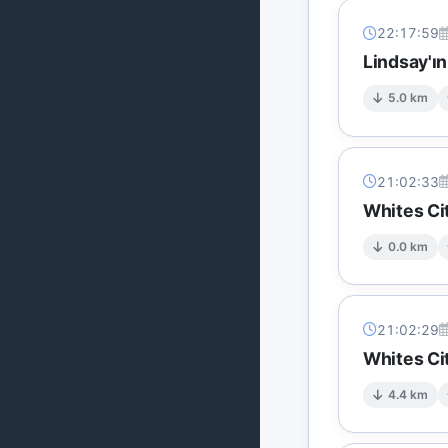
22:17:59
Lindsay'ı
5.0 km
21:02:33
Whites Ci
0.0 km
21:02:29
Whites Ci
4.4 km