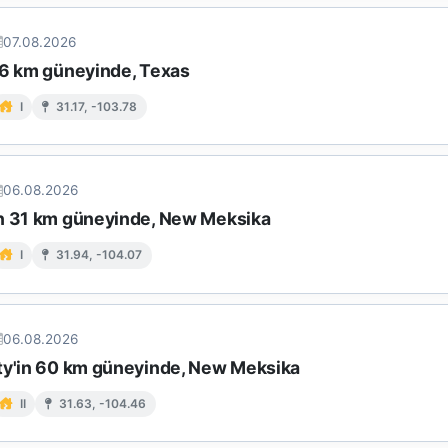
07.08.2026
16 km güneyinde, Texas
I
31.17, -103.78
06.08.2026
n 31 km güneyinde, New Meksika
I
31.94, -104.07
06.08.2026
ty'in 60 km güneyinde, New Meksika
II
31.63, -104.46