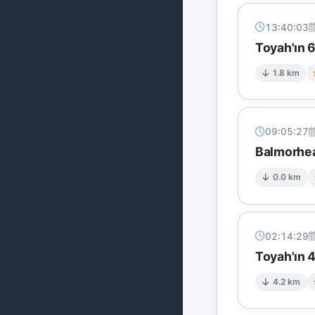
13:40:03
Toyah'ın 
1.8 km
09:05:27
Balmorhea
0.0 km
02:14:29
Toyah'ın 
4.2 km