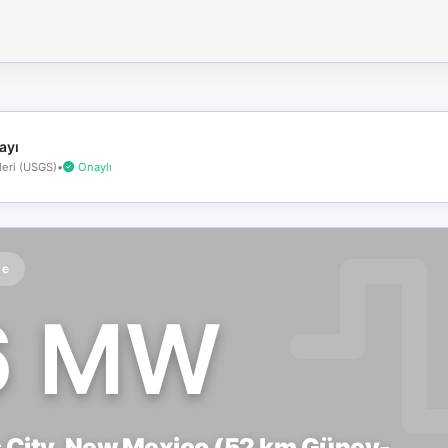
İnternet
bağlantınız
koptu!
Çevrimdışı
moddasınız.
ayı
eri (USGS)
•
Onaylı
te
6 MW
 City, New Mexico (52 km Güney-