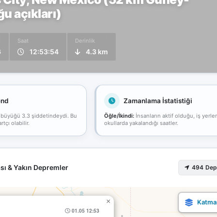
 açıkları)
Saat
Derinlik
6
12:53:54
4.3 km
end
Zamanlama İstatistiği
 büyüğü 3.3 şiddetindeydi. Bu
Öğle/İkindi:
İnsanların aktif olduğu, iş yerle
çı olabilir.
okullarda yakalandığı saatler.
sı & Yakın Depremler
494 De
×
01.05 12:53