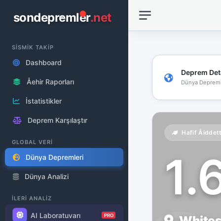
sondepremler
.net
SİSMİK TAKİP
Dashboard
Deprem Det
Åehir Raporları
Dünya Depreml
İstatistikler
Deprem Karşılaştır
Hafif Åiddet
GLOBAL VERİ
1.
Dünya Depremleri
Dünya Analizi
İLERİ ANALİZ
AI Laboratuvarı
PRO
Whites