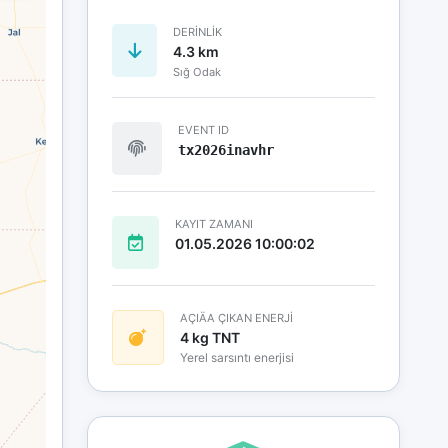
DERINLIK
4.3 km
Sığ Odak
EVENT ID
tx2026inavhr
KAYIT ZAMANI
01.05.2026 10:00:02
AÇIÄA ÇIKAN ENERJİ
4 kg TNT
Yerel sarsıntı enerjisi