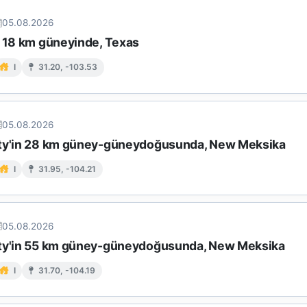
05.08.2026
n 18 km güneyinde, Texas
I
31.20, -103.53
05.08.2026
ty'in 28 km güney-güneydoğusunda, New Meksika
I
31.95, -104.21
05.08.2026
ty'in 55 km güney-güneydoğusunda, New Meksika
I
31.70, -104.19