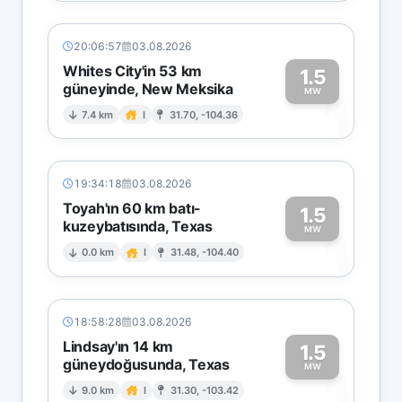
20:06:57
03.08.2026
Whites City'in 53 km
1.5
güneyinde, New Meksika
1
MW
7.4 km
I
31.70, -104.36
19:34:18
03.08.2026
Toyah'ın 60 km batı-
1.5
kuzeybatısında, Texas
1
MW
0.0 km
I
31.48, -104.40
18:58:28
03.08.2026
Lindsay'ın 14 km
1.5
güneydoğusunda, Texas
1
MW
9.0 km
I
31.30, -103.42