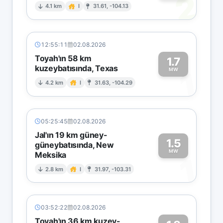
2
4.1 km
I
31.61, -104.13
12:55:11
02.08.2026
Toyah'ın 58 km
1.7
kuzeybatısında, Texas
1
MW
4.2 km
I
31.63, -104.29
05:25:45
02.08.2026
Jal'ın 19 km güney-
1.5
güneybatısında, New
MW
Meksika
1
2.8 km
I
31.97, -103.31
03:52:22
02.08.2026
Toyah'ın 36 km kuzey-