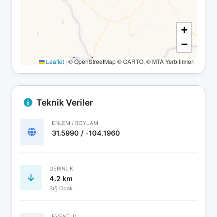
+
−
Leaflet
|
© OpenStreetMap © CARTO, © MTA Yerbilimleri
Teknik Veriler
ENLEM / BOYLAM
31.5990 / -104.1960
DERINLIK
4.2 km
Sığ Odak
EVENT ID