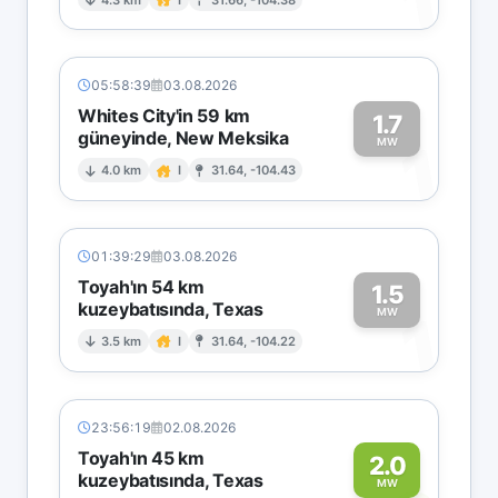
1
05:58:39
03.08.2026
Whites City'in 59 km
1.7
güneyinde, New Meksika
1
MW
4.0 km
I
31.64, -104.43
01:39:29
03.08.2026
Toyah'ın 54 km
1.5
kuzeybatısında, Texas
1
MW
3.5 km
I
31.64, -104.22
23:56:19
02.08.2026
Toyah'ın 45 km
2.0
kuzeybatısında, Texas
MW