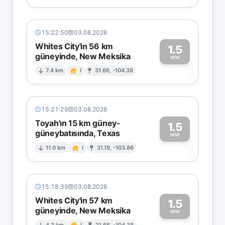
15:22:50
03.08.2026
Whites City'in 56 km
1.5
güneyinde, New Meksika
1
MW
7.4 km
I
31.66, -104.38
15:21:29
03.08.2026
Toyah'ın 15 km güney-
1.5
güneybatısında, Texas
1
MW
11.0 km
I
31.19, -103.86
15:18:39
03.08.2026
Whites City'in 57 km
1.5
güneyinde, New Meksika
MW
4.3 km
I
31.66, -104.38