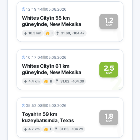
12:19:44
05.08.2026
Whites City'in 55 km
1.2
güneyinde, New Meksika
1
MW
10.3 km
I
31.68, -104.47
10:17:04
05.08.2026
Whites City'in 61 km
2.5
güneyinde, New Meksika
2
MW
4.4 km
II
31.62, -104.39
05:52:08
05.08.2026
Toyah'ın 59 km
1.8
kuzeybatısında, Texas
1
MW
4.7 km
I
31.63, -104.29