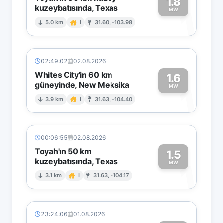
1.8
kuzeybatısında, Texas
1
MW
5.0 km
I
31.60, -103.98
02:49:02
02.08.2026
Whites City'in 60 km
1.6
güneyinde, New Meksika
1
MW
3.9 km
I
31.63, -104.40
00:06:55
02.08.2026
Toyah'ın 50 km
1.5
kuzeybatısında, Texas
1
MW
3.1 km
I
31.63, -104.17
23:24:06
01.08.2026