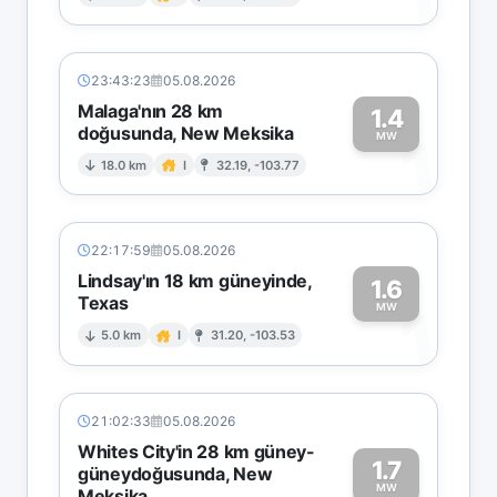
1
23:43:23
05.08.2026
Malaga'nın 28 km
1.4
doğusunda, New Meksika
1
MW
18.0 km
I
32.19, -103.77
22:17:59
05.08.2026
Lindsay'ın 18 km güneyinde,
1.6
Texas
1
MW
5.0 km
I
31.20, -103.53
21:02:33
05.08.2026
Whites City'in 28 km güney-
1.7
güneydoğusunda, New
MW
Meksika