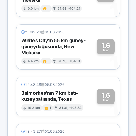
1
0.0 km
I
31.95, -104.21
21:02:29
05.08.2026
Whites City'in 55 km güney-
1.6
güneydoğusunda, New
MW
Meksika
1
4.4 km
I
31.70, -104.19
19:43:48
05.08.2026
Balmorhea'nın 7 km batı-
1.6
kuzeybatısında, Texas
1
MW
19.2 km
I
31.01, -103.82
19:43:27
05.08.2026