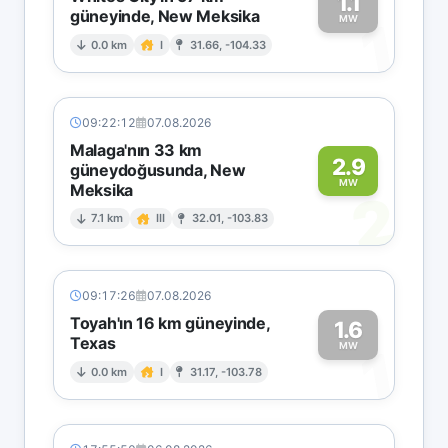
1.1
güneyinde, New Meksika
1
MW
0.0 km
I
31.66, -104.33
09:22:12
07.08.2026
Malaga'nın 33 km
2.9
güneydoğusunda, New
MW
Meksika
2
7.1 km
III
32.01, -103.83
09:17:26
07.08.2026
Toyah'ın 16 km güneyinde,
1.6
Texas
1
MW
0.0 km
I
31.17, -103.78