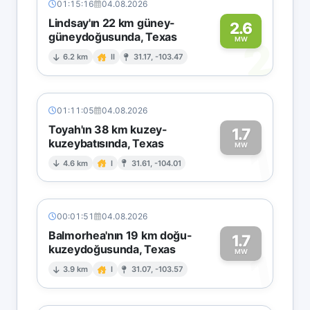
01:15:16
04.08.2026
Lindsay'ın 22 km güney-
2.6
güneydoğusunda, Texas
2
MW
6.2 km
II
31.17, -103.47
01:11:05
04.08.2026
Toyah'ın 38 km kuzey-
1.7
kuzeybatısında, Texas
1
MW
4.6 km
I
31.61, -104.01
00:01:51
04.08.2026
Balmorhea'nın 19 km doğu-
1.7
kuzeydoğusunda, Texas
1
MW
3.9 km
I
31.07, -103.57