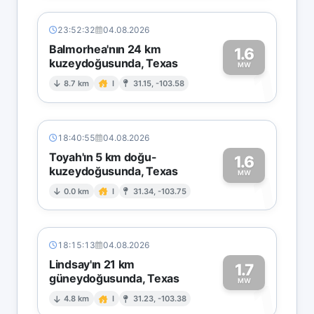
23:52:32
04.08.2026
Balmorhea'nın 24 km
1.6
kuzeydoğusunda, Texas
1
MW
8.7 km
I
31.15, -103.58
18:40:55
04.08.2026
Toyah'ın 5 km doğu-
1.6
kuzeydoğusunda, Texas
1
MW
0.0 km
I
31.34, -103.75
18:15:13
04.08.2026
Lindsay'ın 21 km
1.7
güneydoğusunda, Texas
1
MW
4.8 km
I
31.23, -103.38