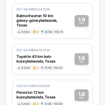
01:38:44
06.08.2026
Balmorhea'nın 10 km
1.9
güney-güneybatısında,
MW
Texas
1
0.0 km
I
30.90, -103.79
01:33:49
06.08.2026
Toyah'ın 45 km batı-
1.6
kuzeybatısında, Texas
1
MW
0.3 km
I
31.48, -104.23
00:54:32
06.08.2026
Pecos'un 12 km
1.6
kuzeybatısında, Texas
MW
0.0 km
I
31.49, -103.60