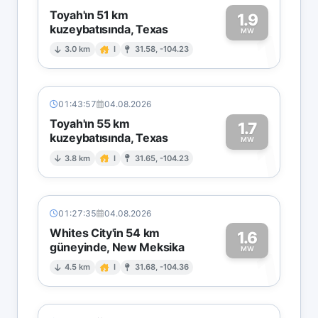
Toyah'ın 51 km
1.9
kuzeybatısında, Texas
1
MW
3.0 km
I
31.58, -104.23
01:43:57
04.08.2026
Toyah'ın 55 km
1.7
kuzeybatısında, Texas
1
MW
3.8 km
I
31.65, -104.23
01:27:35
04.08.2026
Whites City'in 54 km
1.6
güneyinde, New Meksika
1
MW
4.5 km
I
31.68, -104.36