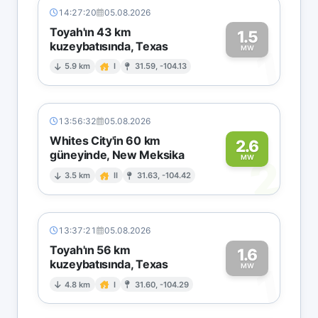
14:27:20
05.08.2026
Toyah'ın 43 km
1.5
kuzeybatısında, Texas
1
MW
5.9 km
I
31.59, -104.13
13:56:32
05.08.2026
Whites City'in 60 km
2.6
güneyinde, New Meksika
2
MW
3.5 km
II
31.63, -104.42
13:37:21
05.08.2026
Toyah'ın 56 km
1.6
kuzeybatısında, Texas
1
MW
4.8 km
I
31.60, -104.29