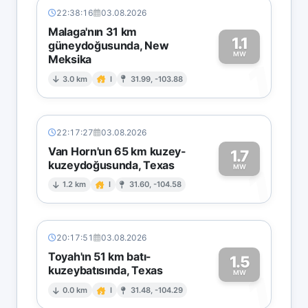
22:38:16
03.08.2026
Malaga'nın 31 km
1.1
güneydoğusunda, New
MW
Meksika
1
3.0 km
I
31.99, -103.88
22:17:27
03.08.2026
Van Horn'un 65 km kuzey-
1.7
kuzeydoğusunda, Texas
1
MW
1.2 km
I
31.60, -104.58
20:17:51
03.08.2026
Toyah'ın 51 km batı-
1.5
kuzeybatısında, Texas
1
MW
0.0 km
I
31.48, -104.29