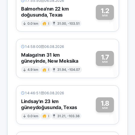
17:55:50
06.08.2026
Balmorhea'nın 22 km
1.2
doğusunda, Texas
1
MW
0.0 km
I
31.00, -103.51
14:58:00
06.08.2026
Malaga'nın 31 km
1.7
güneyinde, New Meksika
1
MW
4.9 km
I
31.94, -104.07
14:46:51
06.08.2026
Lindsay'ın 23 km
1.8
güneydoğusunda, Texas
1
MW
0.0 km
I
31.21, -103.38