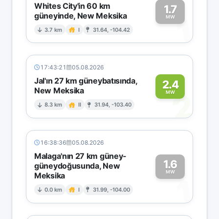
Whites City'in 60 km
1.7
güneyinde, New Meksika
1
MW
3.7 km
I
31.64, -104.42
17:43:21
05.08.2026
Jal'ın 27 km güneybatısında,
2.4
New Meksika
2
MW
8.3 km
II
31.94, -103.40
16:38:36
05.08.2026
Malaga'nın 27 km güney-
1.6
güneydoğusunda, New
MW
Meksika
1
0.0 km
I
31.99, -104.00