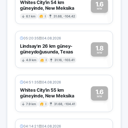
Whites City'in 54 km
1.6
güneyinde, New Meksika
1
MW
6.1 km
I
31.68, -104.42
05:20:35
04.08.2026
Lindsay'ın 26 km güney-
1.8
güneydoğusunda, Texas
1
MW
4.9 km
I
31.16, -103.41
04:51:35
04.08.2026
Whites City'in 55 km
1.6
güneyinde, New Meksika
1
MW
7.9 km
I
31.68, -104.41
04:14:21
04.08.2026