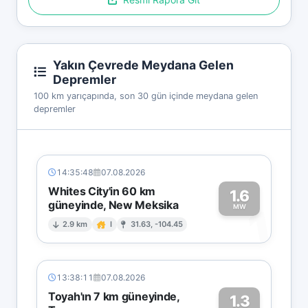
Yakın Çevrede Meydana Gelen
Depremler
100 km yarıçapında, son 30 gün içinde meydana gelen
depremler
14:35:48
07.08.2026
Whites City'in 60 km
1.6
güneyinde, New Meksika
1
MW
2.9 km
I
31.63, -104.45
13:38:11
07.08.2026
Toyah'ın 7 km güneyinde,
1.3