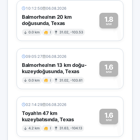
10:12:50
06.08.2026
Balmorhea'nın 20 km
1.8
doğusunda, Texas
1
MW
0.0 km
I
31.02, -103.53
09:05:27
06.08.2026
Balmorhea'nın 13 km doğu-
1.6
kuzeydoğusunda, Texas
1
MW
0.0 km
I
31.02, -103.61
02:14:29
06.08.2026
Toyah'ın 47 km
1.6
kuzeybatısında, Texas
1
MW
4.2 km
I
31.63, -104.13