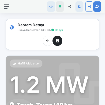
İnternet
bağlantınız
koptu!
Çevrimdışı
Deprem Detayı
moddasınız.
Dünya Depremleri (USGS)
•
Onaylı
Hafif Åiddette
1.2 MW