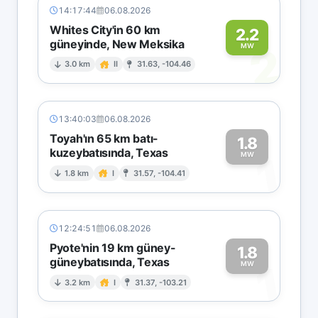
14:17:44
06.08.2026
Whites City'in 60 km
2.2
güneyinde, New Meksika
2
MW
3.0 km
II
31.63, -104.46
13:40:03
06.08.2026
Toyah'ın 65 km batı-
1.8
kuzeybatısında, Texas
1
MW
1.8 km
I
31.57, -104.41
12:24:51
06.08.2026
Pyote'nin 19 km güney-
1.8
güneybatısında, Texas
1
MW
3.2 km
I
31.37, -103.21