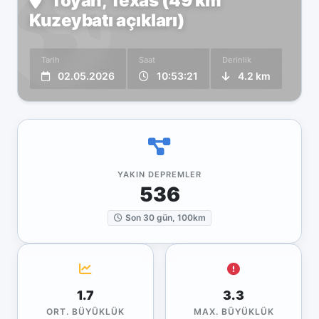
Toyah, Texas (49 km
Kuzeybatı açıkları)
Tarih
Saat
Derinlik
02.05.2026
10:53:21
4.2 km
YAKIN DEPREMLER
536
Son 30 gün, 100km
1.7
3.3
ORT. BÜYÜKLÜK
MAX. BÜYÜKLÜK