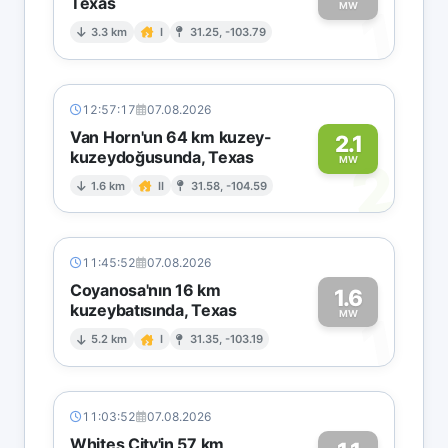
Texas
1
MW
3.3 km
I
31.25, -103.79
12:57:17
07.08.2026
Van Horn'un 64 km kuzey-
2.1
kuzeydoğusunda, Texas
2
MW
1.6 km
II
31.58, -104.59
11:45:52
07.08.2026
Coyanosa'nın 16 km
1.6
kuzeybatısında, Texas
1
MW
5.2 km
I
31.35, -103.19
11:03:52
07.08.2026
Whites City'in 57 km