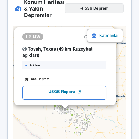
Konum Haritası
& Yakın
536 Deprem
Depremler
×
1.2 MW
02.05 10:53
Toyah, Texas (49 km Kuzeybatı
açıkları)
4.2 km
Ana Deprem
USGS Raporu