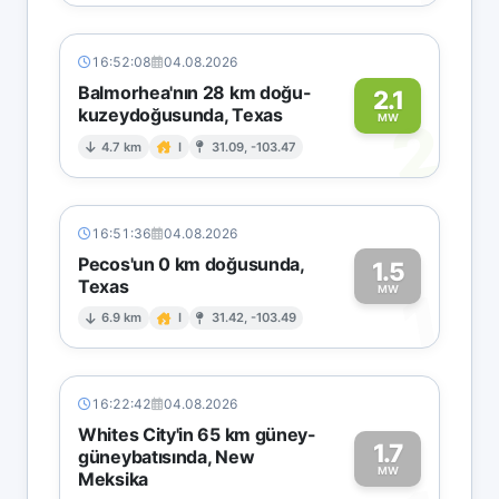
16:52:08
04.08.2026
Balmorhea'nın 28 km doğu-
2.1
kuzeydoğusunda, Texas
2
MW
4.7 km
I
31.09, -103.47
16:51:36
04.08.2026
Pecos'un 0 km doğusunda,
1.5
Texas
1
MW
6.9 km
I
31.42, -103.49
16:22:42
04.08.2026
Whites City'in 65 km güney-
1.7
güneybatısında, New
MW
Meksika