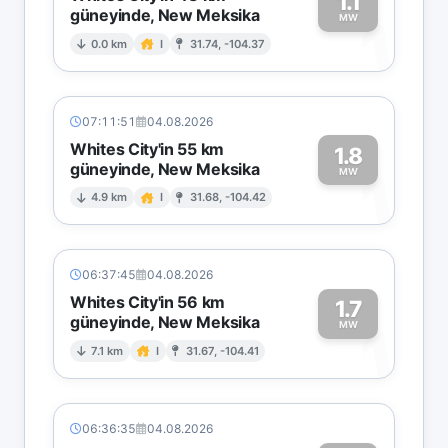
1.1
güneyinde, New Meksika
1
MW
0.0 km
I
31.74, -104.37
07:11:51
04.08.2026
Whites City'in 55 km
1.8
güneyinde, New Meksika
1
MW
4.9 km
I
31.68, -104.42
06:37:45
04.08.2026
Whites City'in 56 km
1.7
güneyinde, New Meksika
1
MW
7.1 km
I
31.67, -104.41
06:36:35
04.08.2026