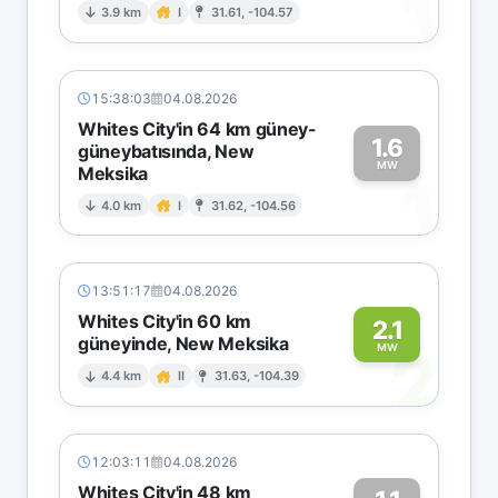
1
3.9 km
I
31.61, -104.57
15:38:03
04.08.2026
Whites City'in 64 km güney-
1.6
güneybatısında, New
MW
Meksika
1
4.0 km
I
31.62, -104.56
13:51:17
04.08.2026
Whites City'in 60 km
2.1
güneyinde, New Meksika
2
MW
4.4 km
II
31.63, -104.39
12:03:11
04.08.2026
Whites City'in 48 km