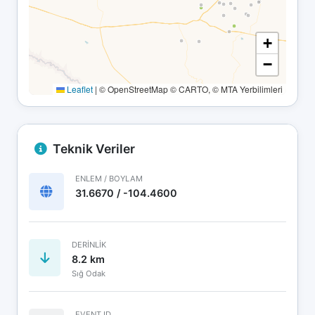
+
−
Leaflet
|
© OpenStreetMap © CARTO, © MTA Yerbilimleri
Teknik Veriler
ENLEM / BOYLAM
31.6670 / -104.4600
DERINLIK
8.2 km
Sığ Odak
EVENT ID