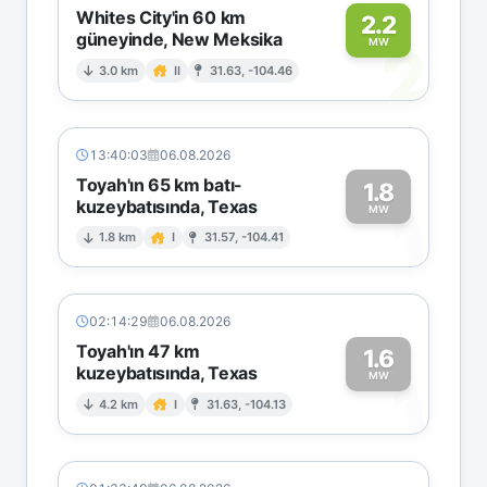
Whites City'in 60 km
2.2
güneyinde, New Meksika
2
MW
3.0 km
II
31.63, -104.46
13:40:03
06.08.2026
Toyah'ın 65 km batı-
1.8
kuzeybatısında, Texas
1
MW
1.8 km
I
31.57, -104.41
02:14:29
06.08.2026
Toyah'ın 47 km
1.6
kuzeybatısında, Texas
1
MW
4.2 km
I
31.63, -104.13