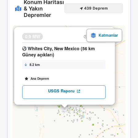
Konum Haritası
& Yakın
439 Deprem
Depremler
×
0.9 MW
09.05 23:50
Whites City, New Mexico (56 km
Güney açıkları)
8.2 km
Ana Deprem
USGS Raporu