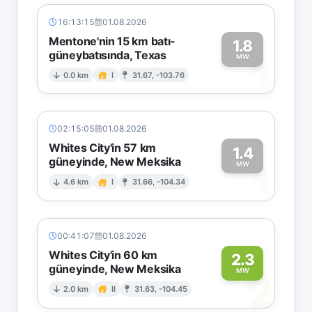
16:13:15
01.08.2026
Mentone'nin 15 km batı-
1.8
güneybatısında, Texas
1
MW
0.0 km
I
31.67, -103.76
02:15:05
01.08.2026
Whites City'in 57 km
1.4
güneyinde, New Meksika
1
MW
4.6 km
I
31.66, -104.34
00:41:07
01.08.2026
Whites City'in 60 km
2.3
güneyinde, New Meksika
2
MW
2.0 km
II
31.63, -104.45