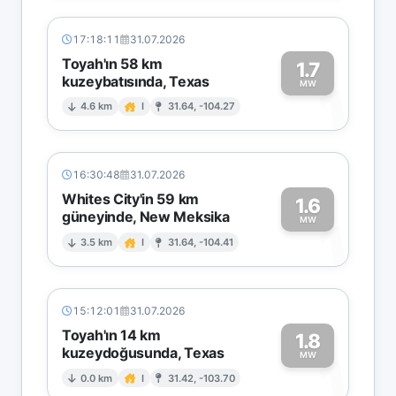
17:18:11
31.07.2026
Toyah'ın 58 km
1.7
kuzeybatısında, Texas
1
MW
4.6 km
I
31.64, -104.27
16:30:48
31.07.2026
Whites City'in 59 km
1.6
güneyinde, New Meksika
1
MW
3.5 km
I
31.64, -104.41
15:12:01
31.07.2026
Toyah'ın 14 km
1.8
kuzeydoğusunda, Texas
1
MW
0.0 km
I
31.42, -103.70