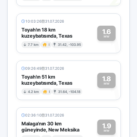
10:03:26
31.07.2026
Toyah'ın 18 km
1.6
kuzeybatısında, Texas
1
MW
7.7 km
I
31.42, -103.95
09:26:49
31.07.2026
Toyah'ın 51 km
1.8
kuzeybatısında, Texas
1
MW
4.2 km
I
31.64, -104.18
02:36:10
31.07.2026
Malaga'nın 30 km
1.9
güneyinde, New Meksika
MW