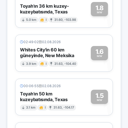
Toyah'ın 36 km kuzey-
1.8
kuzeybatısında, Texas
1
MW
5.0 km
I
31.60, -103.98
02:49:02
02.08.2026
Whites City'in 60 km
1.6
güneyinde, New Meksika
1
MW
3.9 km
I
31.63, -104.40
00:06:55
02.08.2026
Toyah'ın 50 km
1.5
kuzeybatısında, Texas
1
MW
3.1 km
I
31.63, -104.17