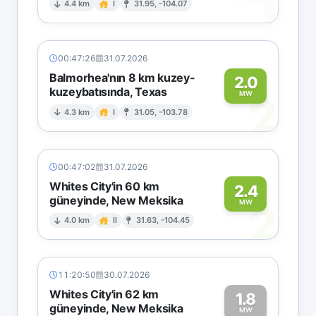
1
4.4 km
I
31.95, -104.07
00:47:26
31.07.2026
Balmorhea'nın 8 km kuzey-
2.0
kuzeybatısında, Texas
2
MW
4.3 km
I
31.05, -103.78
00:47:02
31.07.2026
Whites City'in 60 km
2.4
güneyinde, New Meksika
2
MW
4.0 km
II
31.63, -104.45
11:20:50
30.07.2026
Whites City'in 62 km
1.8
güneyinde, New Meksika
MW