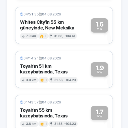
04:51:35
04.08.2026
Whites City'in 55 km
1.6
güneyinde, New Meksika
1
MW
7.9 km
I
31.68, -104.41
04:14:21
04.08.2026
Toyah'ın 51 km
1.9
kuzeybatısında, Texas
1
MW
3.0 km
I
31.58, -104.23
01:43:57
04.08.2026
Toyah'ın 55 km
1.7
kuzeybatısında, Texas
1
MW
3.8 km
I
31.65, -104.23