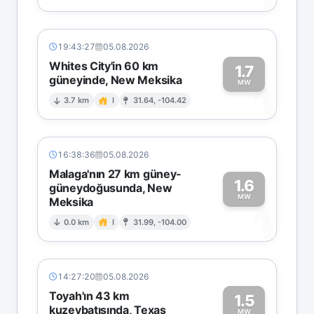
19:43:27
05.08.2026
Whites City'in 60 km
1.7
güneyinde, New Meksika
1
MW
3.7 km
I
31.64, -104.42
16:38:36
05.08.2026
Malaga'nın 27 km güney-
1.6
güneydoğusunda, New
MW
Meksika
1
0.0 km
I
31.99, -104.00
14:27:20
05.08.2026
Toyah'ın 43 km
1.5
kuzeybatısında, Texas
MW