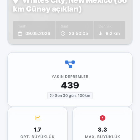
Whites City, New Mexico (56
km Güney açıkları)
Tarih
Saat
Derinlik
09.05.2026
23:50:05
8.2 km
YAKIN DEPREMLER
439
Son 30 gün, 100km
1.7
3.3
ORT. BÜYÜKLÜK
MAX. BÜYÜKLÜK