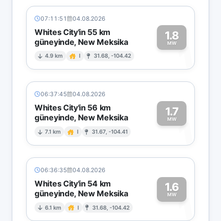
07:11:51
04.08.2026
Whites City'in 55 km
1.8
güneyinde, New Meksika
1
MW
4.9 km
I
31.68, -104.42
06:37:45
04.08.2026
Whites City'in 56 km
1.7
güneyinde, New Meksika
1
MW
7.1 km
I
31.67, -104.41
06:36:35
04.08.2026
Whites City'in 54 km
1.6
güneyinde, New Meksika
1
MW
6.1 km
I
31.68, -104.42