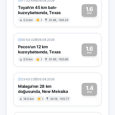
01:33:49
06.08.2026
Toyah'ın 45 km batı-
1.6
kuzeybatısında, Texas
1
MW
0.3 km
I
31.48, -104.23
00:54:32
06.08.2026
Pecos'un 12 km
1.6
kuzeybatısında, Texas
1
MW
0.0 km
I
31.49, -103.60
23:43:23
05.08.2026
Malaga'nın 28 km
1.4
doğusunda, New Meksika
1
MW
18.0 km
I
32.19, -103.77