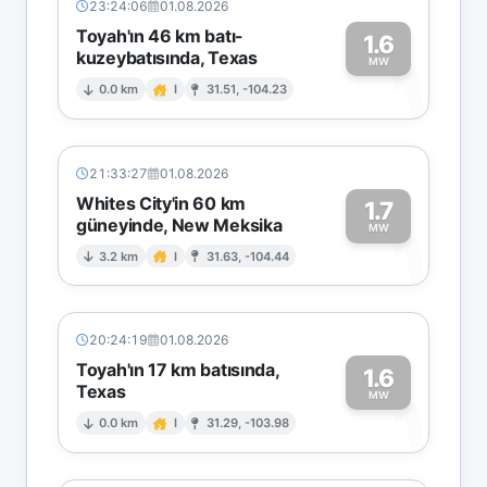
23:24:06
01.08.2026
Toyah'ın 46 km batı-
1.6
kuzeybatısında, Texas
1
MW
0.0 km
I
31.51, -104.23
21:33:27
01.08.2026
Whites City'in 60 km
1.7
güneyinde, New Meksika
1
MW
3.2 km
I
31.63, -104.44
20:24:19
01.08.2026
Toyah'ın 17 km batısında,
1.6
Texas
1
MW
0.0 km
I
31.29, -103.98