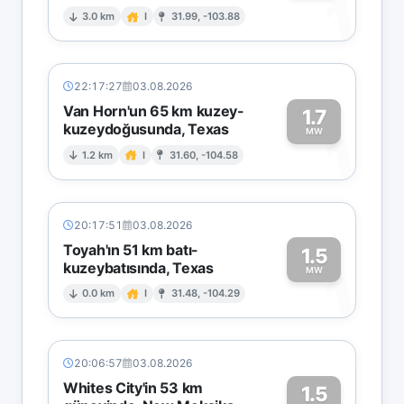
1
3.0 km
I
31.99, -103.88
22:17:27
03.08.2026
Van Horn'un 65 km kuzey-
1.7
kuzeydoğusunda, Texas
1
MW
1.2 km
I
31.60, -104.58
20:17:51
03.08.2026
Toyah'ın 51 km batı-
1.5
kuzeybatısında, Texas
1
MW
0.0 km
I
31.48, -104.29
20:06:57
03.08.2026
Whites City'in 53 km
1.5