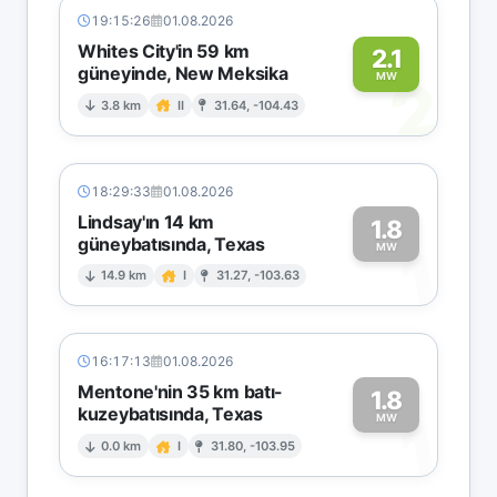
19:15:26
01.08.2026
Whites City'in 59 km
2.1
güneyinde, New Meksika
2
MW
3.8 km
II
31.64, -104.43
18:29:33
01.08.2026
Lindsay'ın 14 km
1.8
güneybatısında, Texas
1
MW
14.9 km
I
31.27, -103.63
16:17:13
01.08.2026
Mentone'nin 35 km batı-
1.8
kuzeybatısında, Texas
1
MW
0.0 km
I
31.80, -103.95