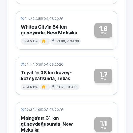
01:27:35
04.08.2026
Whites City'in 54 km
1.6
güneyinde, New Meksika
1
MW
4.5 km
I
31.68, -104.36
01:11:05
04.08.2026
Toyah'ın 38 km kuzey-
1.7
kuzeybatısında, Texas
1
MW
4.6 km
I
31.61, -104.01
22:38:16
03.08.2026
Malaga'nın 31 km
1.1
güneydoğusunda, New
MW
Meksika