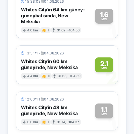
15:38:03
04.08.2026
Whites City'in 64 km güney-
1.6
güneybatısında, New
MW
Meksika
1
4.0 km
I
31.62, -104.56
13:51:17
04.08.2026
Whites City'in 60 km
2.1
güneyinde, New Meksika
2
MW
4.4 km
II
31.63, -104.39
12:03:11
04.08.2026
Whites City'in 48 km
1.1
güneyinde, New Meksika
1
MW
0.0 km
I
31.74, -104.37