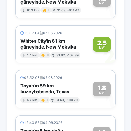
güneyinde, New Meksika
1
MW
10.3 km
I
31.68, -104.47
10:17:04
05.08.2026
Whites City'in 61 km
2.5
güneyinde, New Meksika
2
MW
4.4 km
II
31.62, -104.39
05:52:08
05.08.2026
Toyah'ın 59 km
1.8
kuzeybatısında, Texas
1
MW
4.7 km
I
31.63, -104.29
18:40:55
04.08.2026
Toyah'ın 5 km doğu-