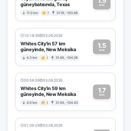
1.5
güneybatısında, Texas
1
MW
11.0 km
I
31.19, -103.86
15:18:39
03.08.2026
Whites City'in 57 km
1.5
güneyinde, New Meksika
1
MW
4.3 km
I
31.66, -104.38
05:58:39
03.08.2026
Whites City'in 59 km
1.7
güneyinde, New Meksika
1
MW
4.0 km
I
31.64, -104.43
01:39:29
03.08.2026