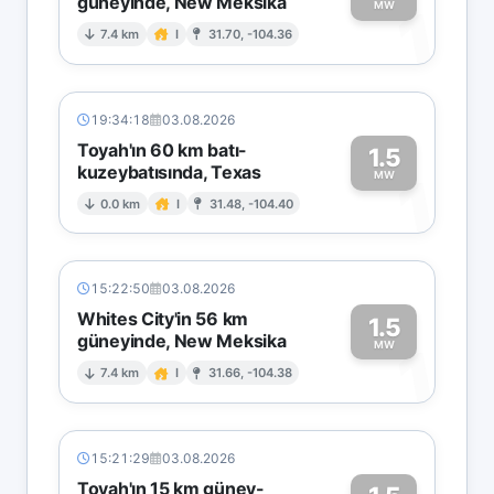
güneyinde, New Meksika
1
MW
7.4 km
I
31.70, -104.36
19:34:18
03.08.2026
Toyah'ın 60 km batı-
1.5
kuzeybatısında, Texas
1
MW
0.0 km
I
31.48, -104.40
15:22:50
03.08.2026
Whites City'in 56 km
1.5
güneyinde, New Meksika
1
MW
7.4 km
I
31.66, -104.38
15:21:29
03.08.2026
Toyah'ın 15 km güney-