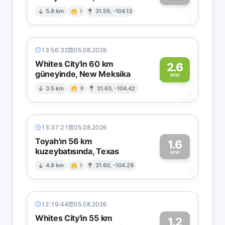
1
5.9 km
I
31.59, -104.13
13:56:32
05.08.2026
Whites City'in 60 km
2.6
güneyinde, New Meksika
2
MW
3.5 km
II
31.63, -104.42
13:37:21
05.08.2026
Toyah'ın 56 km
1.6
kuzeybatısında, Texas
1
MW
4.8 km
I
31.60, -104.29
12:19:44
05.08.2026
Whites City'in 55 km
1.2