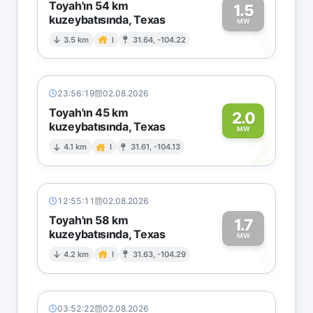
Toyah'ın 54 km
1.5
kuzeybatısında, Texas
1
MW
3.5 km
I
31.64, -104.22
23:56:19
02.08.2026
Toyah'ın 45 km
2.0
kuzeybatısında, Texas
2
MW
4.1 km
I
31.61, -104.13
12:55:11
02.08.2026
Toyah'ın 58 km
1.7
kuzeybatısında, Texas
1
MW
4.2 km
I
31.63, -104.29
03:52:22
02.08.2026