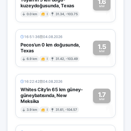
1.6
kuzeydoğusunda, Texas
1
MW
0.0 km
I
31.34, -103.75
16:51:36
04.08.2026
Pecos'un 0 km doğusunda,
1.5
Texas
1
MW
6.9 km
I
31.42, -103.49
16:22:42
04.08.2026
Whites City'in 65 km güney-
1.7
güneybatısında, New
MW
Meksika
1
3.9 km
I
31.61, -104.57