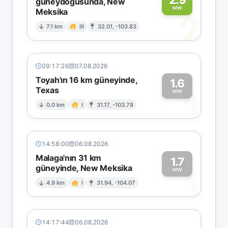
güneydoğusunda, New
MW
Meksika
2
7.1 km
III
32.01, -103.83
09:17:26
07.08.2026
Toyah'ın 16 km güneyinde,
1.6
Texas
1
MW
0.0 km
I
31.17, -103.78
14:58:00
06.08.2026
Malaga'nın 31 km
1.7
güneyinde, New Meksika
1
MW
4.9 km
I
31.94, -104.07
14:17:44
06.08.2026