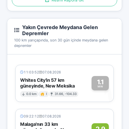
Yakın Çevrede Meydana Gelen
Depremler
100 km yarıçapında, son 30 gün içinde meydana gelen
depremler
11:03:52
07.08.2026
Whites City'in 57 km
1.1
güneyinde, New Meksika
1
MW
0.0 km
I
31.66, -104.33
09:22:12
07.08.2026
Malaga'nın 33 km
2.9