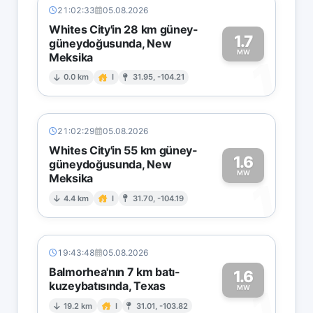
21:02:33
05.08.2026
Whites City'in 28 km güney-
1.7
güneydoğusunda, New
MW
Meksika
1
0.0 km
I
31.95, -104.21
21:02:29
05.08.2026
Whites City'in 55 km güney-
1.6
güneydoğusunda, New
MW
Meksika
1
4.4 km
I
31.70, -104.19
19:43:48
05.08.2026
Balmorhea'nın 7 km batı-
1.6
kuzeybatısında, Texas
1
MW
19.2 km
I
31.01, -103.82