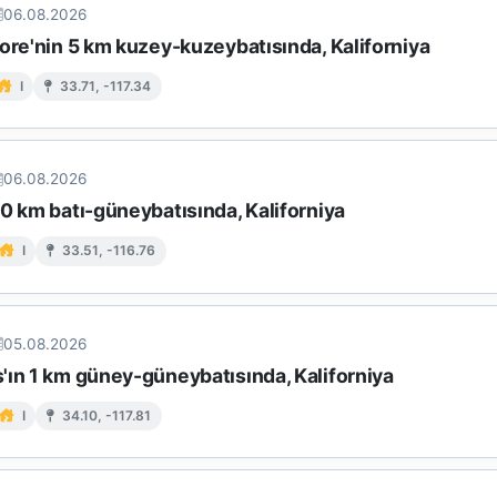
06.08.2026
ore'nin 5 km kuzey-kuzeybatısında, Kaliforniya
I
33.71, -117.34
06.08.2026
0 km batı-güneybatısında, Kaliforniya
I
33.51, -116.76
05.08.2026
'ın 1 km güney-güneybatısında, Kaliforniya
I
34.10, -117.81