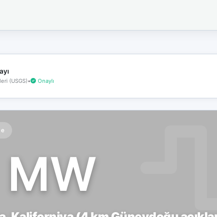
İnternet
bağlantınız
koptu!
Çevrimdışı
moddasınız.
ayı
eri (USGS)
•
Onaylı
te
1 MW
, Kaliforniya (4 km Güneydoğu açıklar