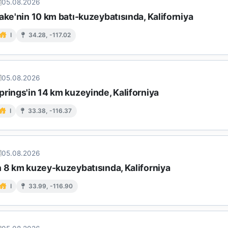
05.08.2026
ake'nin 10 km batı-kuzeybatısında, Kaliforniya
I
34.28, -117.02
05.08.2026
rings'in 14 km kuzeyinde, Kaliforniya
I
33.38, -116.37
05.08.2026
n 8 km kuzey-kuzeybatısında, Kaliforniya
I
33.99, -116.90