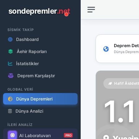
sondepremler
.net
SİSMİK TAKİP
Dashboard
Deprem Det
Åehir Raporları
Dünya Depreml
İstatistikler
Deprem Karşılaştır
Hafif Åiddet
GLOBAL VERİ
1.
Dünya Depremleri
Dünya Analizi
İLERİ ANALİZ
AI Laboratuvarı
PRO
Yucaipa