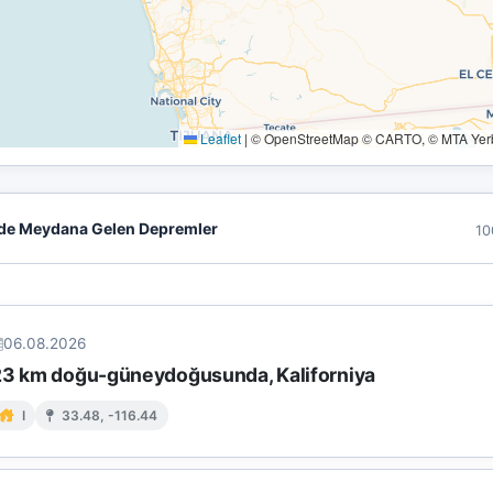
Leaflet
|
© OpenStreetMap © CARTO, © MTA Yerbi
de Meydana Gelen Depremler
10
06.08.2026
23 km doğu-güneydoğusunda, Kaliforniya
I
33.48, -116.44