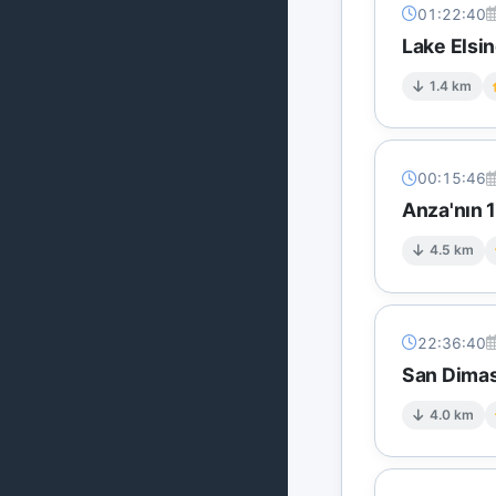
01:22:40
Lake Elsin
1.4 km
00:15:46
Anza'nın 1
4.5 km
22:36:40
San Dimas
4.0 km