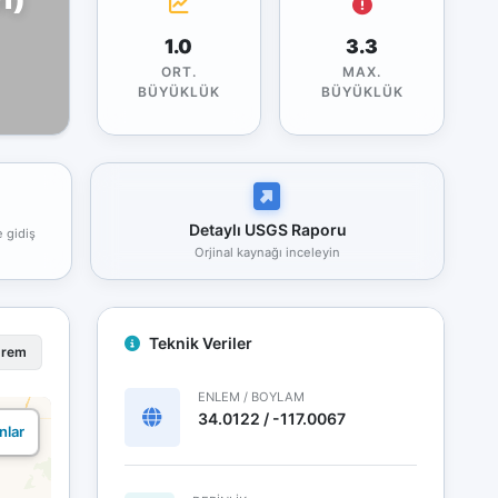
1.0
3.3
ORT.
MAX.
BÜYÜKLÜK
BÜYÜKLÜK
Detaylı USGS Raporu
e gidiş
Orjinal kaynağı inceleyin
Teknik Veriler
prem
ENLEM / BOYLAM
34.0122 / -117.0067