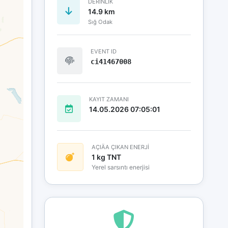
DERINLIK
14.9 km
Sığ Odak
EVENT ID
ci41467008
KAYIT ZAMANI
14.05.2026 07:05:01
AÇIÄA ÇIKAN ENERJİ
1 kg TNT
Yerel sarsıntı enerjisi