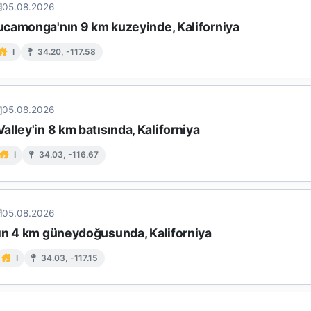
05.08.2026
camonga'nın 9 km kuzeyinde, Kaliforniya
I
34.20, -117.58
05.08.2026
lley'in 8 km batısında, Kaliforniya
I
34.03, -116.67
05.08.2026
ın 4 km güneydoğusunda, Kaliforniya
I
34.03, -117.15