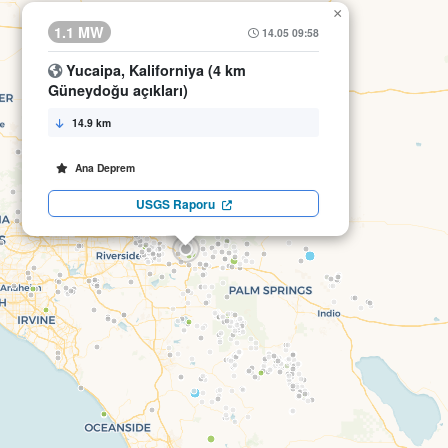
×
1.1 MW
14.05 09:58
Yucaipa, Kaliforniya (4 km
Güneydoğu açıkları)
14.9 km
Ana Deprem
USGS Raporu