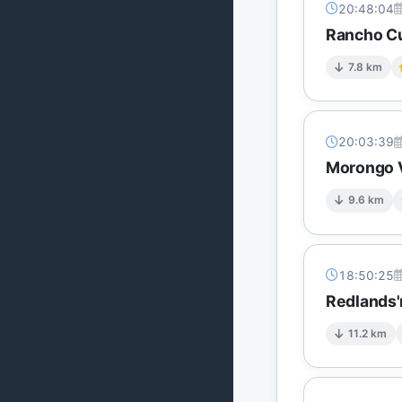
20:48:04
Rancho Cu
7.8 km
20:03:39
Morongo Va
9.6 km
18:50:25
Redlands'
11.2 km