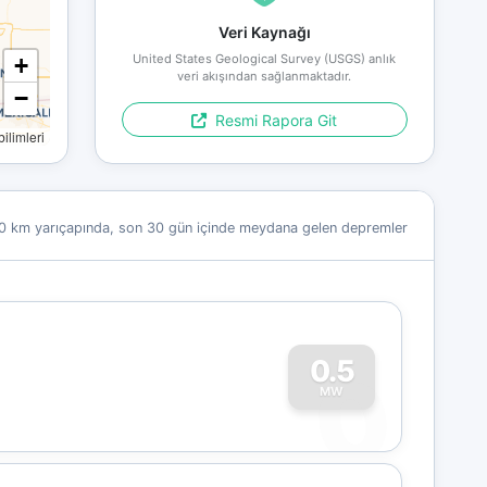
Veri Kaynağı
United States Geological Survey (USGS) anlık
+
veri akışından sağlanmaktadır.
−
Resmi Rapora Git
limleri
0 km yarıçapında, son 30 gün içinde meydana gelen depremler
0
0.5
MW