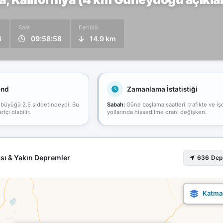
Saat
Derinlik
6
09:58:58
14.9 km
end
Zamanlama İstatistiği
 büyüğü 2.5 şiddetindeydi. Bu
Sabah:
Güne başlama saatleri, trafikte ve iş
çı olabilir.
yollarında hissedilme oranı değişken.
sı & Yakın Depremler
636 De