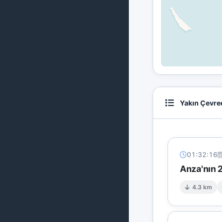
Yakın Çevre
01:32:16
Anza'nın 
4.3 km