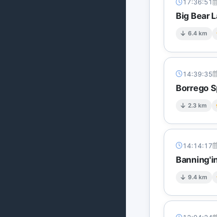
17:36:51
Big Bear L
6.4 km
14:39:35
Borrego Sp
2.3 km
14:14:17
Banning'i
9.4 km