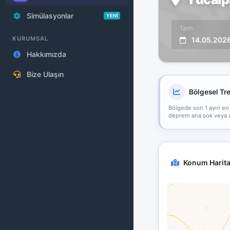
Simülasyonlar
YENİ
Tarih
KURUMSAL
14.05.202
Hakkımızda
Bize Ulaşın
Bölgesel Tr
Bölgede son 1 ayın en
deprem ana şok veya art
Konum Harita