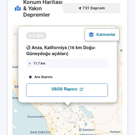
Konum Haritası
& Yakın
731 Deprem
Depremler
×
0.5 MW
14.05 09:38
Anza, Kaliforniya (16 km Doğu-
Güneydoğu açıkları)
11.7 km
Ana Deprem
USGS Raporu