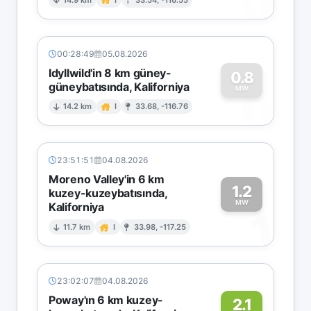
0
00:28:49
05.08.2026
Idyllwild'in 8 km güney-
0.8
güneybatısında, Kaliforniya
0
MW
14.2 km
I
33.68, -116.76
23:51:51
04.08.2026
Moreno Valley'in 6 km
1.2
kuzey-kuzeybatısında,
MW
Kaliforniya
1
11.7 km
I
33.98, -117.25
23:02:07
04.08.2026
Poway'ın 6 km kuzey-
2.1