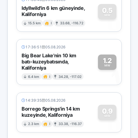
Idyllwild'in 6 km güneyinde,
0.5
Kaliforniya
0
MW
15.5 km
I
33.68, -116.72
17:36:51
05.08.2026
Big Bear Lake'nin 10 km
1.2
batı-kuzeybatısında,
MW
Kaliforniya
1
6.4 km
I
34.28, -117.02
14:39:35
05.08.2026
Borrego Springs'in 14 km
0.9
kuzeyinde, Kaliforniya
0
MW
2.3 km
I
33.38, -116.37