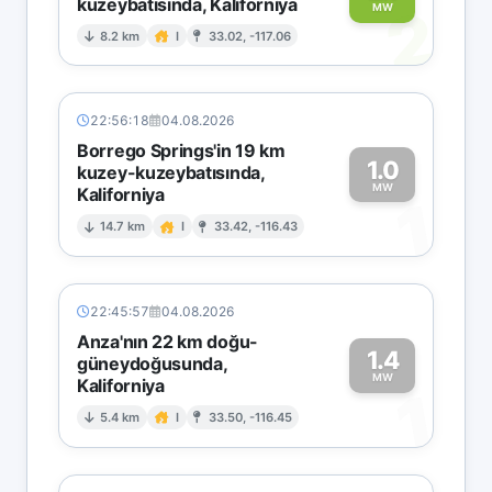
kuzeybatısında, Kaliforniya
2
MW
8.2 km
I
33.02, -117.06
22:56:18
04.08.2026
Borrego Springs'in 19 km
1.0
kuzey-kuzeybatısında,
MW
Kaliforniya
1
14.7 km
I
33.42, -116.43
22:45:57
04.08.2026
Anza'nın 22 km doğu-
1.4
güneydoğusunda,
MW
Kaliforniya
1
5.4 km
I
33.50, -116.45