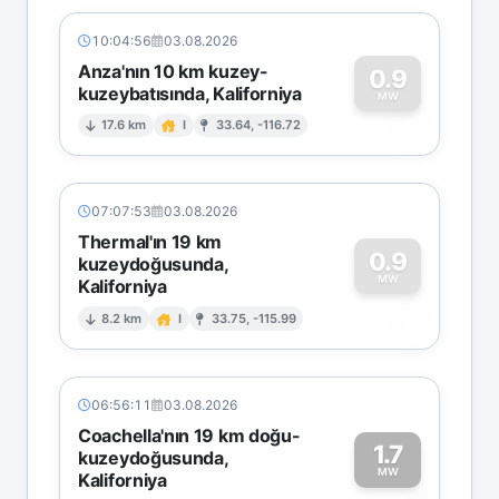
10:04:56
03.08.2026
Anza'nın 10 km kuzey-
0.9
kuzeybatısında, Kaliforniya
0
MW
17.6 km
I
33.64, -116.72
07:07:53
03.08.2026
Thermal'ın 19 km
0.9
kuzeydoğusunda,
MW
Kaliforniya
0
8.2 km
I
33.75, -115.99
06:56:11
03.08.2026
Coachella'nın 19 km doğu-
1.7
kuzeydoğusunda,
MW
Kaliforniya