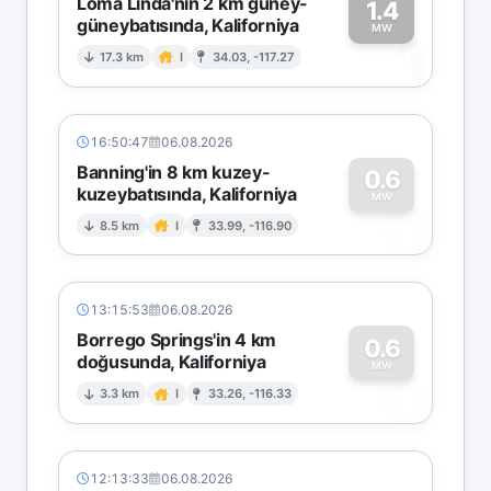
Loma Linda'nın 2 km güney-
1.4
güneybatısında, Kaliforniya
1
MW
17.3 km
I
34.03, -117.27
16:50:47
06.08.2026
Banning'in 8 km kuzey-
0.6
kuzeybatısında, Kaliforniya
0
MW
8.5 km
I
33.99, -116.90
13:15:53
06.08.2026
Borrego Springs'in 4 km
0.6
doğusunda, Kaliforniya
0
MW
3.3 km
I
33.26, -116.33
12:13:33
06.08.2026