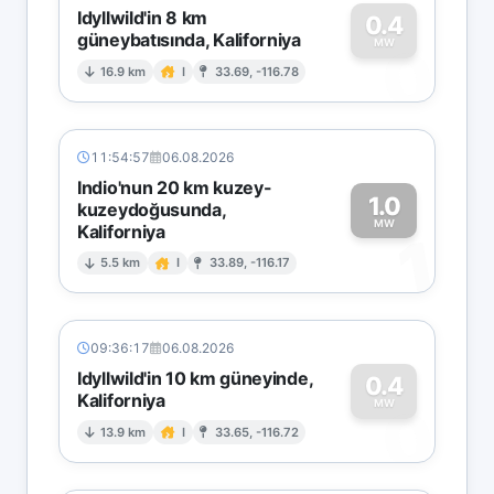
Idyllwild'in 8 km
0.4
güneybatısında, Kaliforniya
0
MW
16.9 km
I
33.69, -116.78
11:54:57
06.08.2026
Indio'nun 20 km kuzey-
1.0
kuzeydoğusunda,
MW
Kaliforniya
1
5.5 km
I
33.89, -116.17
09:36:17
06.08.2026
Idyllwild'in 10 km güneyinde,
0.4
Kaliforniya
0
MW
13.9 km
I
33.65, -116.72