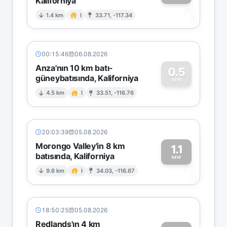
Kaliforniya
1
1.4 km
I
33.71, -117.34
00:15:46
06.08.2026
Anza'nın 10 km batı-
0.5
güneybatısında, Kaliforniya
0
MW
4.5 km
I
33.51, -116.76
20:03:39
05.08.2026
Morongo Valley'in 8 km
1.1
batısında, Kaliforniya
1
MW
9.6 km
I
34.03, -116.67
18:50:25
05.08.2026
Redlands'ın 4 km