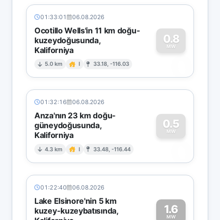
01:33:01
06.08.2026
Ocotillo Wells'in 11 km doğu-
0.8
kuzeydoğusunda,
MW
Kaliforniya
0
5.0 km
I
33.18, -116.03
01:32:16
06.08.2026
Anza'nın 23 km doğu-
0.5
güneydoğusunda,
MW
Kaliforniya
0
4.3 km
I
33.48, -116.44
01:22:40
06.08.2026
Lake Elsinore'nin 5 km
1.6
kuzey-kuzeybatısında,
MW