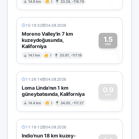
0
14.9 km
I
33.28, -116.78
15:19:32
04.08.2026
Moreno Valley'in 7 km
1.5
kuzeydoğusunda,
MW
Kaliforniya
1
14.1 km
I
33.97, -117.18
11:26:14
04.08.2026
Loma Linda'nın 1 km
0.9
güneybatısında, Kaliforniya
0
MW
14.4 km
I
34.05, -117.27
11:19:12
04.08.2026
Indio'nun 18 km kuzey-