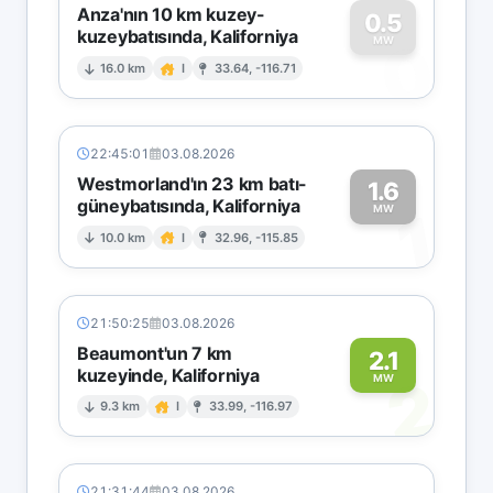
Anza'nın 10 km kuzey-
0.5
kuzeybatısında, Kaliforniya
0
MW
16.0 km
I
33.64, -116.71
22:45:01
03.08.2026
Westmorland'ın 23 km batı-
1.6
güneybatısında, Kaliforniya
1
MW
10.0 km
I
32.96, -115.85
21:50:25
03.08.2026
Beaumont'un 7 km
2.1
kuzeyinde, Kaliforniya
2
MW
9.3 km
I
33.99, -116.97
21:31:44
03.08.2026