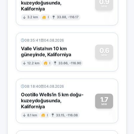
0.9
kuzeydoğusunda,
MW
Kaliforniya
0
3.2 km
I
33.88, -116.17
08:35:41
04.08.2026
Valle Vista'nın 10 km
0.6
güneyinde, Kaliforniya
0
MW
12.2 km
I
33.66, -116.90
08:18:40
04.08.2026
Ocotillo Wells'in 5 km doğu-
1.7
kuzeydoğusunda,
MW
Kaliforniya
1
8.1 km
I
33.15, -116.08