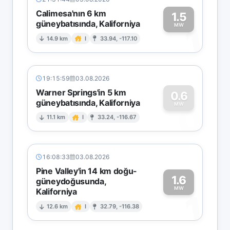
Calimesa'nın 6 km
1.5
güneybatısında, Kaliforniya
1
MW
14.9 km
I
33.94, -117.10
19:15:59
03.08.2026
Warner Springs'in 5 km
0.6
güneybatısında, Kaliforniya
0
MW
11.1 km
I
33.24, -116.67
16:08:33
03.08.2026
Pine Valley'in 14 km doğu-
1.6
güneydoğusunda,
MW
Kaliforniya
1
12.6 km
I
32.79, -116.38