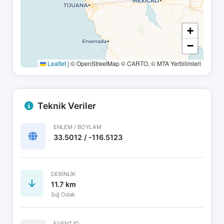
+
−
Leaflet
|
© OpenStreetMap © CARTO, © MTA Yerbilimleri
Teknik Veriler
ENLEM / BOYLAM
33.5012 / -116.5123
DERINLIK
11.7 km
Sığ Odak
EVENT ID