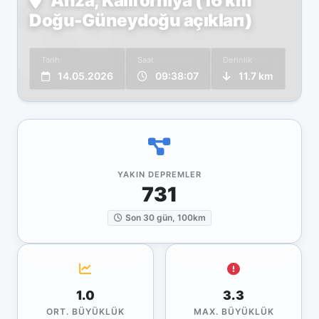
Anza, Kaliforniya (16 km
Doğu-Güneydoğu açıkları)
Tarih
Saat
Derinlik
14.05.2026
09:38:07
11.7 km
YAKIN DEPREMLER
731
Son 30 gün, 100km
1.0
3.3
ORT. BÜYÜKLÜK
MAX. BÜYÜKLÜK