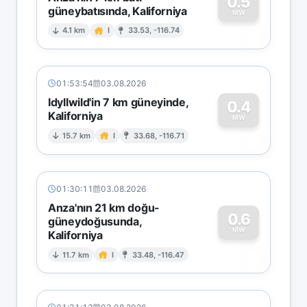
0.5
güneybatısında, Kaliforniya
0
MW
4.1 km
I
33.53, -116.74
01:53:54
03.08.2026
Idyllwild'in 7 km güneyinde,
0.4
Kaliforniya
0
MW
15.7 km
I
33.68, -116.71
01:30:11
03.08.2026
Anza'nın 21 km doğu-
0.6
güneydoğusunda,
MW
Kaliforniya
0
11.7 km
I
33.48, -116.47