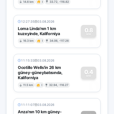
0
14.6 km
I
33.72, -116.82
12:27:35
03.08.2026
Loma Linda'nın 1 km
0.8
kuzeyinde, Kaliforniya
0
MW
16.3 km
I
34.06, -117.26
11:15:33
03.08.2026
Ocotillo Wells'in 26 km
0.4
güney-güneybatısında,
MW
Kaliforniya
0
11.5 km
I
32.94, -116.27
11:11:07
03.08.2026
Anza'nın 10 km güney-