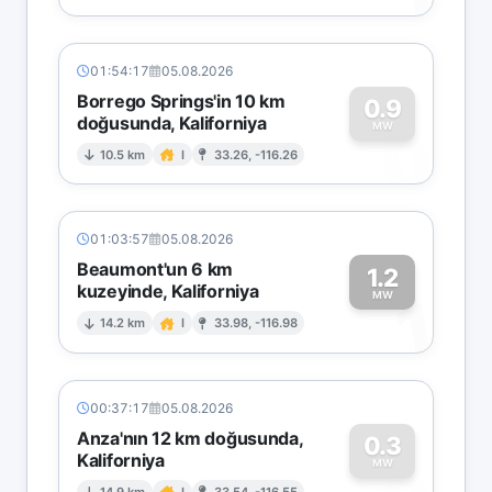
01:54:17
05.08.2026
Borrego Springs'in 10 km
0.9
doğusunda, Kaliforniya
0
MW
10.5 km
I
33.26, -116.26
01:03:57
05.08.2026
Beaumont'un 6 km
1.2
kuzeyinde, Kaliforniya
1
MW
14.2 km
I
33.98, -116.98
00:37:17
05.08.2026
Anza'nın 12 km doğusunda,
0.3
Kaliforniya
MW
14.9 km
I
33.54, -116.55