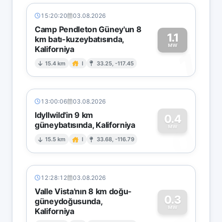
15:20:20
03.08.2026
Camp Pendleton Güney'un 8
1.1
km batı-kuzeybatısında,
MW
Kaliforniya
1
15.4 km
I
33.25, -117.45
13:00:06
03.08.2026
Idyllwild'in 9 km
0.4
güneybatısında, Kaliforniya
0
MW
15.5 km
I
33.68, -116.79
12:28:12
03.08.2026
Valle Vista'nın 8 km doğu-
0.3
güneydoğusunda,
MW
Kaliforniya