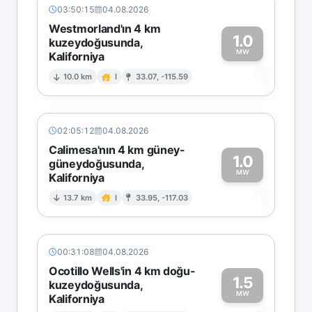
03:50:15
04.08.2026
Westmorland'ın 4 km
1.0
kuzeydoğusunda,
MW
Kaliforniya
1
10.0 km
I
33.07, -115.59
02:05:12
04.08.2026
Calimesa'nın 4 km güney-
1.0
güneydoğusunda,
MW
Kaliforniya
1
13.7 km
I
33.95, -117.03
00:31:08
04.08.2026
Ocotillo Wells'in 4 km doğu-
1.5
kuzeydoğusunda,
MW
Kaliforniya