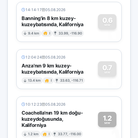
14:14:17
05.08.2026
Banning'in 8 km kuzey-
0.6
kuzeybatısında, Kaliforniya
0
MW
9.4 km
I
33.99, -116.90
12:04:24
05.08.2026
Anza'nın 9 km kuzey-
0.7
kuzeybatısında, Kaliforniya
0
MW
13.4 km
I
33.63, -116.71
10:12:23
05.08.2026
Coachella'nın 19 km doğu-
1.2
kuzeydoğusunda,
MW
Kaliforniya
1
1.2 km
I
33.77, -116.00