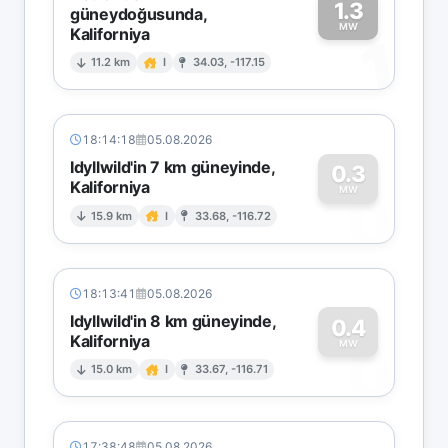
1.3
güneydoğusunda,
MW
Kaliforniya
1
11.2 km
I
34.03, -117.15
18:14:18
05.08.2026
Idyllwild'in 7 km güneyinde,
0.3
Kaliforniya
0
MW
15.9 km
I
33.68, -116.72
18:13:41
05.08.2026
Idyllwild'in 8 km güneyinde,
0.4
Kaliforniya
0
MW
15.0 km
I
33.67, -116.71
17:38:48
05.08.2026