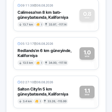
09:11:39
06.08.2026
Calimesa'nın 8 km batı-
0.8
güneybatısında, Kaliforniya
0
MW
13.7 km
I
33.97, -117.14
05:12:17
06.08.2026
Redlands'ın 6 km güneyinde,
1.0
Kaliforniya
1
MW
13.5 km
I
34.00, -117.18
02:27:10
06.08.2026
Salton City'in 5 km
1.1
güneybatısında, Kaliforniya
1
MW
3.4 km
I
33.26, -115.99