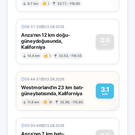
1
0.7 km
I
33.77, -116.00
06:31:20
03.08.2026
Anza'nın 12 km doğu-
0.6
güneydoğusunda,
MW
Kaliforniya
0
14.4 km
I
33.53, -116.55
05:44:31
03.08.2026
Westmorland'ın 23 km batı-
3.1
güneybatısında, Kaliforniya
3
MW
11.8 km
III
32.96, -115.85
05:00:49
03.08.2026
Anza'nın 7 km batı-