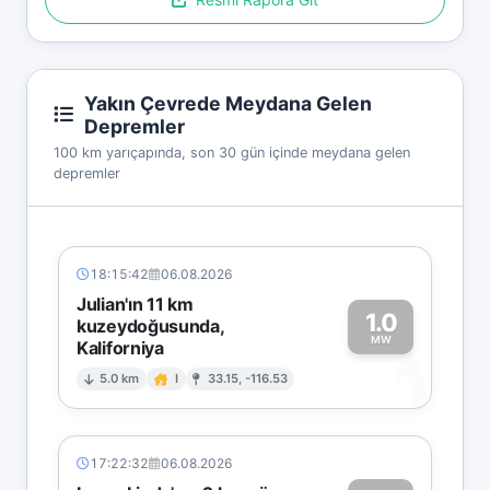
Yakın Çevrede Meydana Gelen
Depremler
100 km yarıçapında, son 30 gün içinde meydana gelen
depremler
18:15:42
06.08.2026
Julian'ın 11 km
1.0
kuzeydoğusunda,
MW
Kaliforniya
1
5.0 km
I
33.15, -116.53
17:22:32
06.08.2026