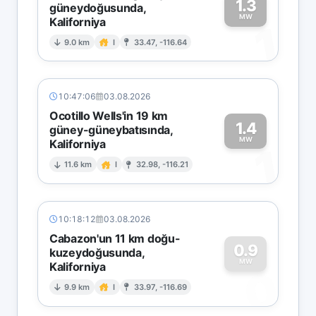
1.3
güneydoğusunda,
MW
Kaliforniya
1
9.0 km
I
33.47, -116.64
10:47:06
03.08.2026
Ocotillo Wells'in 19 km
1.4
güney-güneybatısında,
MW
Kaliforniya
1
11.6 km
I
32.98, -116.21
10:18:12
03.08.2026
Cabazon'un 11 km doğu-
0.9
kuzeydoğusunda,
MW
Kaliforniya
0
9.9 km
I
33.97, -116.69