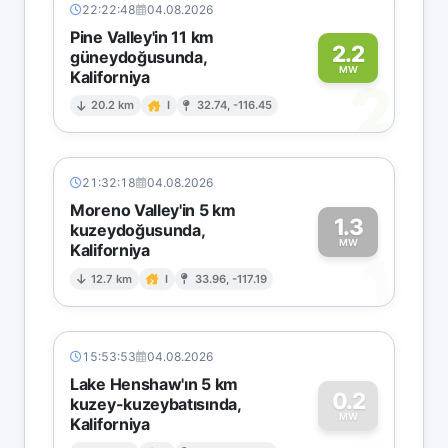
22:22:48
04.08.2026
Pine Valley'in 11 km
2.2
güneydoğusunda,
MW
Kaliforniya
2
20.2 km
I
32.74, -116.45
21:32:18
04.08.2026
Moreno Valley'in 5 km
1.3
kuzeydoğusunda,
MW
Kaliforniya
1
12.7 km
I
33.96, -117.19
15:53:53
04.08.2026
Lake Henshaw'ın 5 km
0.2
kuzey-kuzeybatısında,
MW
Kaliforniya