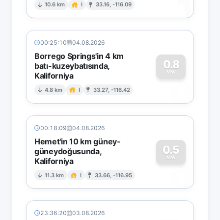
1
10.6 km
I
33.16, -116.09
00:25:10
04.08.2026
Borrego Springs'in 4 km
0.8
batı-kuzeybatısında,
MW
Kaliforniya
0
4.8 km
I
33.27, -116.42
00:18:09
04.08.2026
Hemet'in 10 km güney-
0.5
güneydoğusunda,
MW
Kaliforniya
0
11.3 km
I
33.66, -116.95
23:36:20
03.08.2026