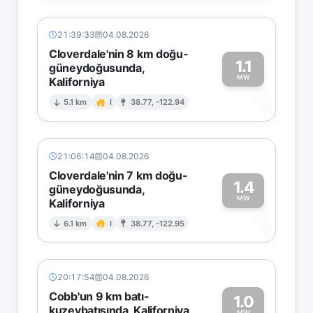
21:39:33
04.08.2026
Cloverdale'nin 8 km doğu-
1.1
güneydoğusunda,
MW
Kaliforniya
1
5.1 km
I
38.77, -122.94
21:06:14
04.08.2026
Cloverdale'nin 7 km doğu-
1.4
güneydoğusunda,
MW
Kaliforniya
1
6.1 km
I
38.77, -122.95
20:17:54
04.08.2026
Cobb'un 9 km batı-
1.0
kuzeybatısında, Kaliforniya
MW