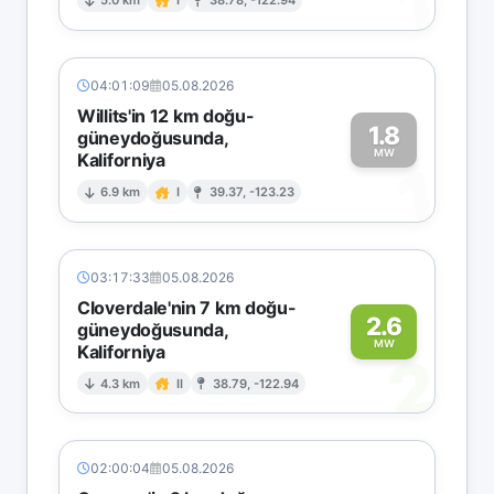
1
5.0 km
I
38.78, -122.94
04:01:09
05.08.2026
Willits'in 12 km doğu-
1.8
güneydoğusunda,
MW
Kaliforniya
1
6.9 km
I
39.37, -123.23
03:17:33
05.08.2026
Cloverdale'nin 7 km doğu-
2.6
güneydoğusunda,
MW
Kaliforniya
2
4.3 km
II
38.79, -122.94
02:00:04
05.08.2026