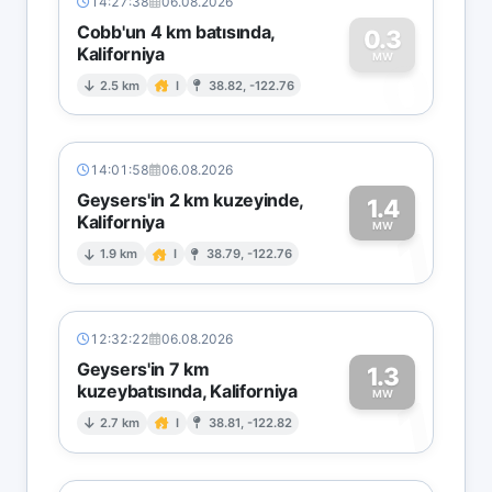
14:27:38
06.08.2026
Cobb'un 4 km batısında,
0.3
Kaliforniya
0
MW
2.5 km
I
38.82, -122.76
14:01:58
06.08.2026
Geysers'in 2 km kuzeyinde,
1.4
Kaliforniya
1
MW
1.9 km
I
38.79, -122.76
12:32:22
06.08.2026
Geysers'in 7 km
1.3
kuzeybatısında, Kaliforniya
1
MW
2.7 km
I
38.81, -122.82