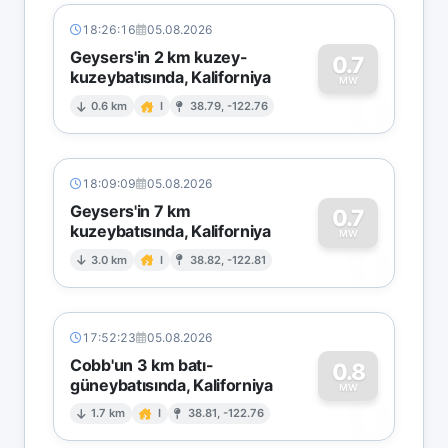
18:26:16
05.08.2026
Geysers'in 2 km kuzey-
0.7
kuzeybatısında, Kaliforniya
0
MW
0.6 km
I
38.79, -122.76
18:09:09
05.08.2026
Geysers'in 7 km
0.7
kuzeybatısında, Kaliforniya
0
MW
3.0 km
I
38.82, -122.81
17:52:23
05.08.2026
Cobb'un 3 km batı-
0.8
güneybatısında, Kaliforniya
0
MW
1.7 km
I
38.81, -122.76