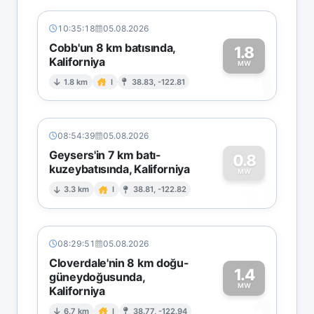
10:35:18
05.08.2026
Cobb'un 8 km batısında,
1.8
Kaliforniya
1
MW
1.8 km
I
38.83, -122.81
08:54:39
05.08.2026
Geysers'in 7 km batı-
0.8
kuzeybatısında, Kaliforniya
0
MW
3.3 km
I
38.81, -122.82
08:29:51
05.08.2026
Cloverdale'nin 8 km doğu-
1.4
güneydoğusunda,
MW
Kaliforniya
6.7 km
I
38.77, -122.94