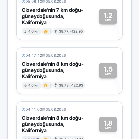
05:06:10
05.08.2026
Cloverdale'nin 7 km doğu-
1.2
güneydoğusunda,
MW
Kaliforniya
1
4.0 km
I
38.77, -122.95
04:47:42
05.08.2026
Cloverdale'nin 8 km doğu-
1.5
güneydoğusunda,
MW
Kaliforniya
1
4.6 km
I
38.78, -122.93
04:41:03
05.08.2026
Cloverdale'nin 8 km doğu-
1.8
güneydoğusunda,
MW
Kaliforniya