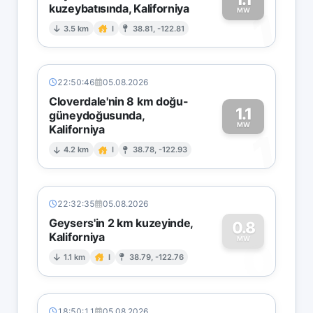
kuzeybatısında, Kaliforniya
1
MW
3.5 km
I
38.81, -122.81
22:50:46
05.08.2026
Cloverdale'nin 8 km doğu-
1.1
güneydoğusunda,
MW
Kaliforniya
1
4.2 km
I
38.78, -122.93
22:32:35
05.08.2026
Geysers'in 2 km kuzeyinde,
0.8
Kaliforniya
0
MW
1.1 km
I
38.79, -122.76
18:50:11
05.08.2026