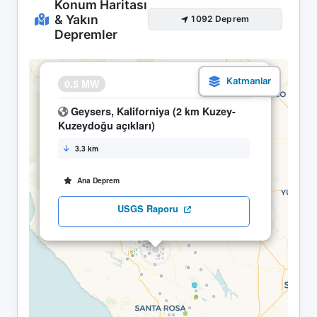
Konum Haritası
& Yakın
1092 Deprem
Depremler
×
0.5 MW
17.04 19:02
Geysers, Kaliforniya (2 km Kuzey-
Kuzeydoğu açıkları)
3.3 km
Ana Deprem
USGS Raporu