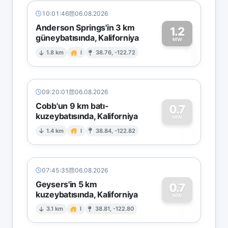
10:01:46
06.08.2026
Anderson Springs'in 3 km
1.2
güneybatısında, Kaliforniya
1
MW
1.8 km
I
38.76, -122.72
09:20:01
06.08.2026
Cobb'un 9 km batı-
0.7
kuzeybatısında, Kaliforniya
0
MW
1.4 km
I
38.84, -122.82
07:45:35
06.08.2026
Geysers'in 5 km
0.7
kuzeybatısında, Kaliforniya
0
MW
3.1 km
I
38.81, -122.80