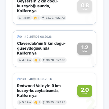
Geysers'in 2 km doğu-
0.8
kuzeydoğusunda,
MW
Kaliforniya
0
1.4 km
I
38.79, -122.73
01:49:35
05.08.2026
Cloverdale'nin 8 km doğu-
1.2
güneydoğusunda,
MW
Kaliforniya
1
4.8 km
I
38.78, -122.93
23:43:40
04.08.2026
Redwood Valley'in 9 km
2.0
kuzey-kuzeybatısında,
MW
Kaliforniya
2
5.3 km
I
39.35, -123.23