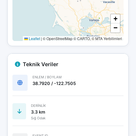
+
−
Leaflet
|
© OpenStreetMap © CARTO, © MTA Yerbilimleri
Teknik Veriler
ENLEM / BOYLAM
38.7920 / -122.7505
DERINLIK
3.3 km
Sığ Odak
EVENT ID