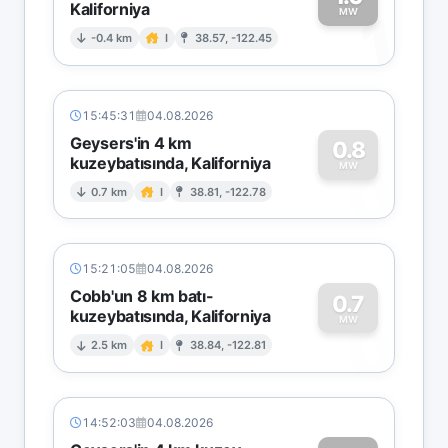
Kaliforniya
1
MW
-0.4 km
I
38.57, -122.45
15:45:31
04.08.2026
Geysers'in 4 km
0.8
kuzeybatısında, Kaliforniya
0
MW
0.7 km
I
38.81, -122.78
15:21:05
04.08.2026
Cobb'un 8 km batı-
0.7
kuzeybatısında, Kaliforniya
0
MW
2.5 km
I
38.84, -122.81
14:52:03
04.08.2026