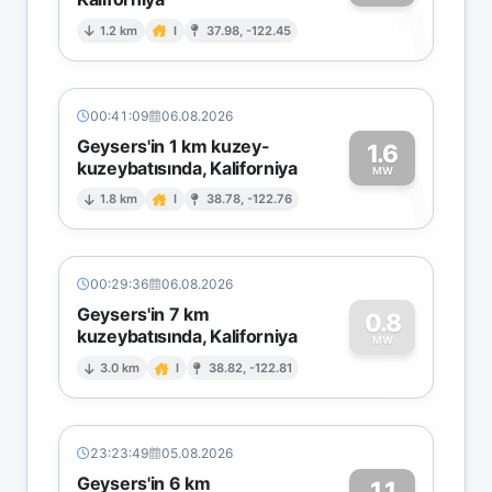
1
1.2 km
I
37.98, -122.45
00:41:09
06.08.2026
Geysers'in 1 km kuzey-
1.6
kuzeybatısında, Kaliforniya
1
MW
1.8 km
I
38.78, -122.76
00:29:36
06.08.2026
Geysers'in 7 km
0.8
kuzeybatısında, Kaliforniya
0
MW
3.0 km
I
38.82, -122.81
23:23:49
05.08.2026
Geysers'in 6 km
1.1