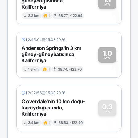
güneydoğusunda,
MW
Kaliforniya
1
3.3 km
I
38.77, -122.94
12:45:04
05.08.2026
Anderson Springs'in 3 km
1.0
güney-güneybatısında,
MW
Kaliforniya
1
1.3 km
I
38.74, -122.70
12:22:56
05.08.2026
Cloverdale'nin 10 km doğu-
0.3
kuzeydoğusunda,
MW
Kaliforniya
0
3.4 km
I
38.83, -122.90