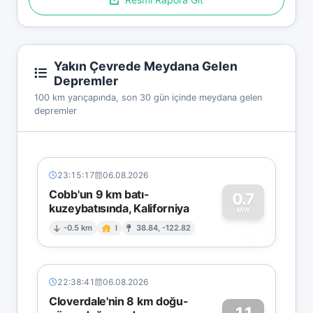
Yakın Çevrede Meydana Gelen
Depremler
100 km yarıçapında, son 30 gün içinde meydana gelen
depremler
23:15:17
06.08.2026
Cobb'un 9 km batı-
0.7
kuzeybatısında, Kaliforniya
0
MW
-0.5 km
I
38.84, -122.82
22:38:41
06.08.2026
Cloverdale'nin 8 km doğu-
1.1