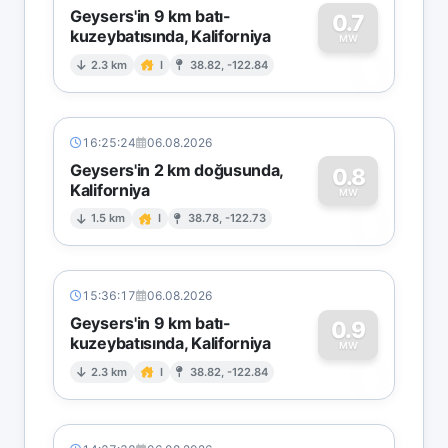
Geysers'in 9 km batı-
0.7
kuzeybatısında, Kaliforniya
0
MW
2.3 km
I
38.82, -122.84
16:25:24
06.08.2026
Geysers'in 2 km doğusunda,
0.8
Kaliforniya
0
MW
1.5 km
I
38.78, -122.73
15:36:17
06.08.2026
Geysers'in 9 km batı-
0.9
kuzeybatısında, Kaliforniya
0
MW
2.3 km
I
38.82, -122.84