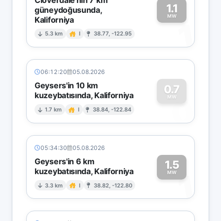
1.1
güneydoğusunda,
MW
Kaliforniya
1
5.3 km
I
38.77, -122.95
06:12:20
05.08.2026
Geysers'in 10 km
0.7
kuzeybatısında, Kaliforniya
0
MW
1.7 km
I
38.84, -122.84
05:34:30
05.08.2026
Geysers'in 6 km
1.5
kuzeybatısında, Kaliforniya
1
MW
3.3 km
I
38.82, -122.80