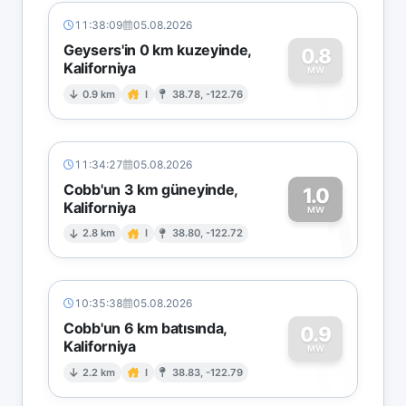
11:38:09
05.08.2026
Geysers'in 0 km kuzeyinde,
0.8
Kaliforniya
0
MW
0.9 km
I
38.78, -122.76
11:34:27
05.08.2026
Cobb'un 3 km güneyinde,
1.0
Kaliforniya
1
MW
2.8 km
I
38.80, -122.72
10:35:38
05.08.2026
Cobb'un 6 km batısında,
0.9
Kaliforniya
0
MW
2.2 km
I
38.83, -122.79