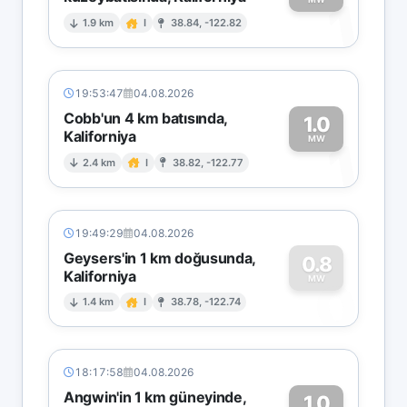
1
1.9 km
I
38.84, -122.82
19:53:47
04.08.2026
Cobb'un 4 km batısında,
1.0
Kaliforniya
1
MW
2.4 km
I
38.82, -122.77
19:49:29
04.08.2026
Geysers'in 1 km doğusunda,
0.8
Kaliforniya
0
MW
1.4 km
I
38.78, -122.74
18:17:58
04.08.2026
Angwin'in 1 km güneyinde,
1.0