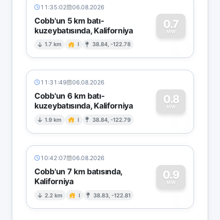
11:35:02
06.08.2026
Cobb'un 5 km batı-
0.7
kuzeybatısında, Kaliforniya
0
MW
1.7 km
I
38.84, -122.78
11:31:49
06.08.2026
Cobb'un 6 km batı-
0.8
kuzeybatısında, Kaliforniya
0
MW
1.9 km
I
38.84, -122.79
10:42:07
06.08.2026
Cobb'un 7 km batısında,
0.9
Kaliforniya
0
MW
2.2 km
I
38.83, -122.81