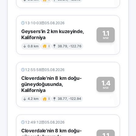
1
13:10:03
05.08.2026
Geysers'in 2 km kuzeyinde,
1.1
Kaliforniya
1
MW
0.8 km
I
38.79, -122.76
12:55:58
05.08.2026
Cloverdale'nin 8 km doğu-
1.4
güneydoğusunda,
MW
Kaliforniya
1
4.2 km
I
38.77, -122.94
12:49:12
05.08.2026
Cloverdale'nin 8 km doğu-
1.1