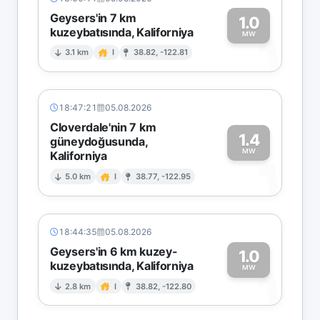
Geysers'in 7 km
1.0
kuzeybatısında, Kaliforniya
1
MW
3.1 km
I
38.82, -122.81
18:47:21
05.08.2026
Cloverdale'nin 7 km
1.4
güneydoğusunda,
MW
Kaliforniya
1
5.0 km
I
38.77, -122.95
18:44:35
05.08.2026
Geysers'in 6 km kuzey-
1.0
kuzeybatısında, Kaliforniya
1
MW
2.8 km
I
38.82, -122.80