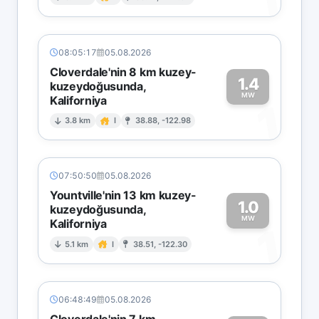
1
08:05:17
05.08.2026
Cloverdale'nin 8 km kuzey-
1.4
kuzeydoğusunda,
MW
Kaliforniya
1
3.8 km
I
38.88, -122.98
07:50:50
05.08.2026
Yountville'nin 13 km kuzey-
1.0
kuzeydoğusunda,
MW
Kaliforniya
1
5.1 km
I
38.51, -122.30
06:48:49
05.08.2026
Cloverdale'nin 7 km