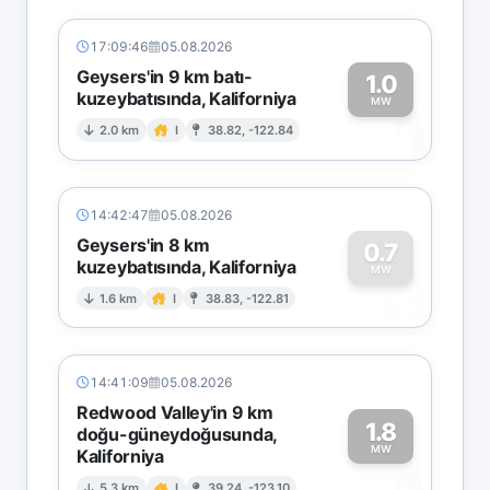
17:09:46
05.08.2026
Geysers'in 9 km batı-
1.0
kuzeybatısında, Kaliforniya
1
MW
2.0 km
I
38.82, -122.84
14:42:47
05.08.2026
Geysers'in 8 km
0.7
kuzeybatısında, Kaliforniya
0
MW
1.6 km
I
38.83, -122.81
14:41:09
05.08.2026
Redwood Valley'in 9 km
1.8
doğu-güneydoğusunda,
MW
Kaliforniya
5.3 km
I
39.24, -123.10