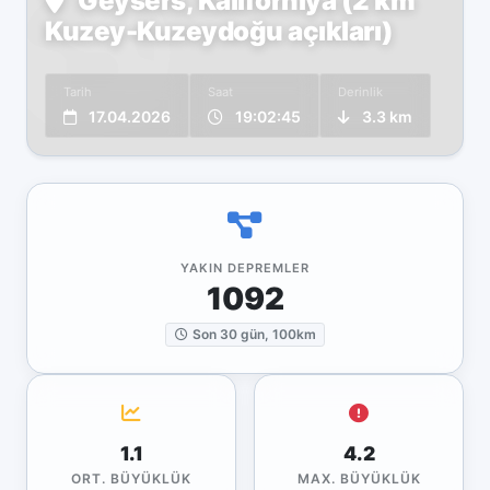
Geysers, Kaliforniya (2 km
Kuzey-Kuzeydoğu açıkları)
Tarih
Saat
Derinlik
17.04.2026
19:02:45
3.3 km
YAKIN DEPREMLER
1092
Son 30 gün, 100km
1.1
4.2
ORT. BÜYÜKLÜK
MAX. BÜYÜKLÜK