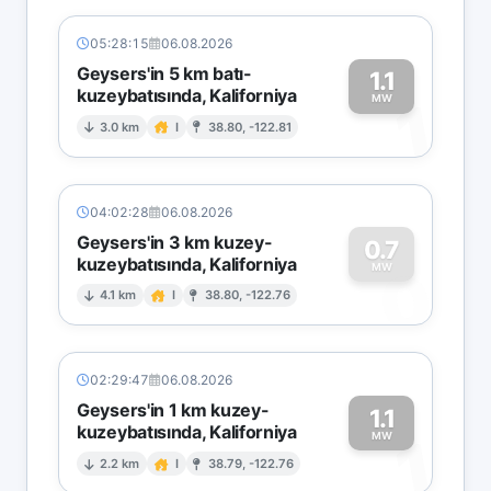
05:28:15
06.08.2026
Geysers'in 5 km batı-
1.1
kuzeybatısında, Kaliforniya
1
MW
3.0 km
I
38.80, -122.81
04:02:28
06.08.2026
Geysers'in 3 km kuzey-
0.7
kuzeybatısında, Kaliforniya
0
MW
4.1 km
I
38.80, -122.76
02:29:47
06.08.2026
Geysers'in 1 km kuzey-
1.1
kuzeybatısında, Kaliforniya
1
MW
2.2 km
I
38.79, -122.76