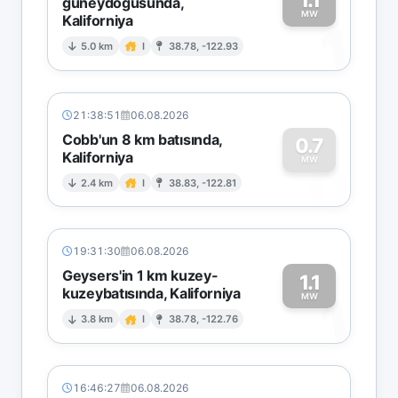
güneydoğusunda,
MW
Kaliforniya
1
5.0 km
I
38.78, -122.93
21:38:51
06.08.2026
Cobb'un 8 km batısında,
0.7
Kaliforniya
0
MW
2.4 km
I
38.83, -122.81
19:31:30
06.08.2026
Geysers'in 1 km kuzey-
1.1
kuzeybatısında, Kaliforniya
1
MW
3.8 km
I
38.78, -122.76
16:46:27
06.08.2026