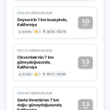
02:28:28
06.08.2026
Geysers'in 1 km kuzeyinde,
1.0
Kaliforniya
1
MW
2.0 km
I
38.78, -122.76
01:31:48
06.08.2026
Cloverdale'nin 7 km
1.3
güneydoğusunda,
MW
Kaliforniya
1
2.2 km
I
38.77, -122.95
00:44:16
06.08.2026
Santa Venetia'nın 7 km
1.3
doğu-güneydoğusunda,
MW
Kaliforniya