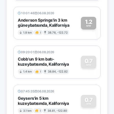
10:01:46
06.08.2026
Anderson Springs'in 3 km
1.2
güneybatısında, Kaliforniya
1
MW
1.8 km
I
38.76, -122.72
09:20:01
06.08.2026
Cobb'un 9 km batı-
0.7
kuzeybatısında, Kaliforniya
0
MW
1.4 km
I
38.84, -122.82
07:45:35
06.08.2026
Geysers'in 5 km
0.7
kuzeybatısında, Kaliforniya
0
MW
3.1 km
I
38.81, -122.80