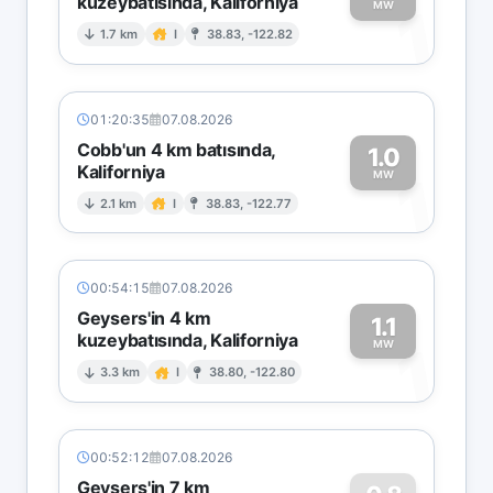
kuzeybatısında, Kaliforniya
1
MW
1.7 km
I
38.83, -122.82
01:20:35
07.08.2026
Cobb'un 4 km batısında,
1.0
Kaliforniya
1
MW
2.1 km
I
38.83, -122.77
00:54:15
07.08.2026
Geysers'in 4 km
1.1
kuzeybatısında, Kaliforniya
1
MW
3.3 km
I
38.80, -122.80
00:52:12
07.08.2026
Geysers'in 7 km