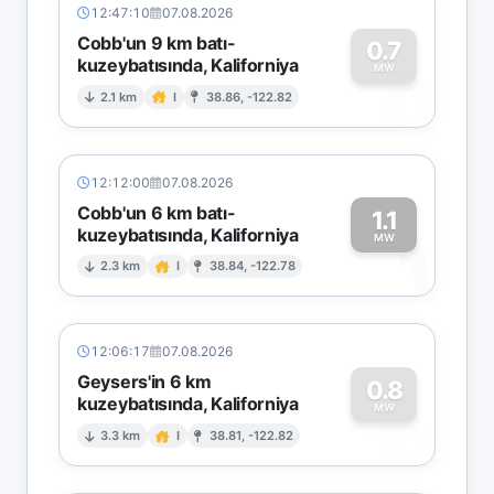
12:47:10
07.08.2026
Cobb'un 9 km batı-
0.7
kuzeybatısında, Kaliforniya
0
MW
2.1 km
I
38.86, -122.82
12:12:00
07.08.2026
Cobb'un 6 km batı-
1.1
kuzeybatısında, Kaliforniya
1
MW
2.3 km
I
38.84, -122.78
12:06:17
07.08.2026
Geysers'in 6 km
0.8
kuzeybatısında, Kaliforniya
0
MW
3.3 km
I
38.81, -122.82