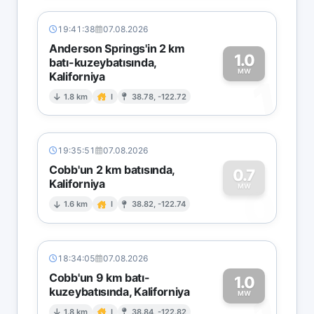
19:41:38
07.08.2026
Anderson Springs'in 2 km
1.0
batı-kuzeybatısında,
MW
Kaliforniya
1
1.8 km
I
38.78, -122.72
19:35:51
07.08.2026
Cobb'un 2 km batısında,
0.7
Kaliforniya
0
MW
1.6 km
I
38.82, -122.74
18:34:05
07.08.2026
Cobb'un 9 km batı-
1.0
kuzeybatısında, Kaliforniya
MW
1.8 km
I
38.84, -122.82