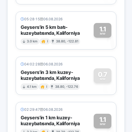
05:28:15
06.08.2026
Geysers'in 5 km batı-
1.1
kuzeybatısında, Kaliforniya
1
MW
3.0 km
I
38.80, -122.81
04:02:28
06.08.2026
Geysers'in 3 km kuzey-
0.7
kuzeybatısında, Kaliforniya
0
MW
4.1 km
I
38.80, -122.76
02:29:47
06.08.2026
Geysers'in 1 km kuzey-
1.1
kuzeybatısında, Kaliforniya
MW
2.2 km
I
38.79, -122.76