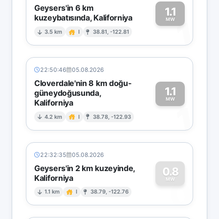
Geysers'in 6 km
1.1
kuzeybatısında, Kaliforniya
1
MW
3.5 km
I
38.81, -122.81
22:50:46
05.08.2026
Cloverdale'nin 8 km doğu-
1.1
güneydoğusunda,
MW
Kaliforniya
1
4.2 km
I
38.78, -122.93
22:32:35
05.08.2026
Geysers'in 2 km kuzeyinde,
0.8
Kaliforniya
0
MW
1.1 km
I
38.79, -122.76