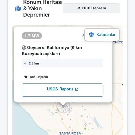
Konum Haritası
& Yakın
1100 Deprem
Depremler
×
1.7 MW
30.04 13:12
Geysers, Kaliforniya (9 km
Kuzeybatı açıkları)
2.3 km
Ana Deprem
USGS Raporu