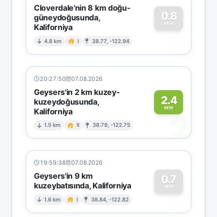
Cloverdale'nin 8 km doğu-
0.8
güneydoğusunda,
MW
Kaliforniya
0
4.8 km
I
38.77, -122.94
20:27:50
07.08.2026
Geysers'in 2 km kuzey-
2.4
kuzeydoğusunda,
MW
Kaliforniya
2
1.5 km
II
38.79, -122.75
19:59:38
07.08.2026
Geysers'in 9 km
0.7
kuzeybatısında, Kaliforniya
0
MW
1.6 km
I
38.84, -122.82