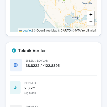
+
−
Leaflet
|
© OpenStreetMap © CARTO, © MTA Yerbilimleri
Teknik Veriler
ENLEM / BOYLAM
38.8222 / -122.8395
DERINLIK
2.3 km
Sığ Odak
EVENT ID