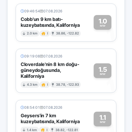
09:46:54
07.08.2026
Cobb'un 9 km batı-
1.0
kuzeybatısında, Kaliforniya
1
MW
2.0 km
I
38.86, -122.82
09:19:08
07.08.2026
Cloverdale'nin 8 km doğu-
1.5
güneydoğusunda,
MW
Kaliforniya
1
4.3 km
I
38.78, -122.93
08:54:01
07.08.2026
Geysers'in 7 km
1.1
kuzeybatısında, Kaliforniya
1
MW
1.4 km
I
38.82, -122.81