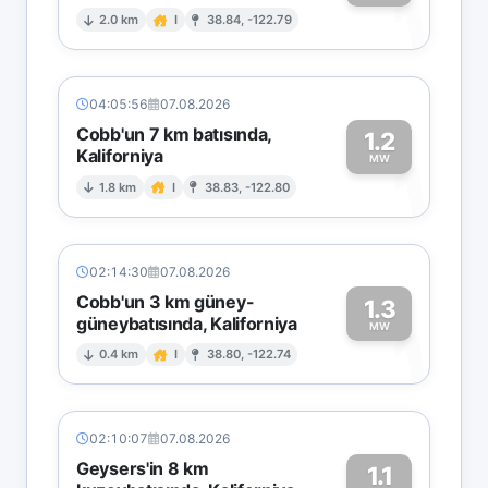
1
2.0 km
I
38.84, -122.79
04:05:56
07.08.2026
Cobb'un 7 km batısında,
1.2
Kaliforniya
1
MW
1.8 km
I
38.83, -122.80
02:14:30
07.08.2026
Cobb'un 3 km güney-
1.3
güneybatısında, Kaliforniya
1
MW
0.4 km
I
38.80, -122.74
02:10:07
07.08.2026
Geysers'in 8 km
1.1