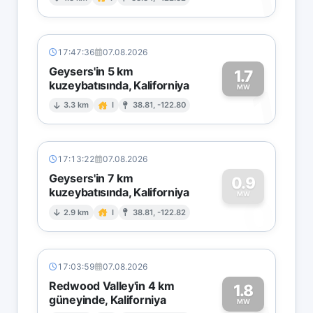
1
17:47:36
07.08.2026
Geysers'in 5 km
1.7
kuzeybatısında, Kaliforniya
1
MW
3.3 km
I
38.81, -122.80
17:13:22
07.08.2026
Geysers'in 7 km
0.9
kuzeybatısında, Kaliforniya
0
MW
2.9 km
I
38.81, -122.82
17:03:59
07.08.2026
Redwood Valley'in 4 km
1.8
güneyinde, Kaliforniya
MW