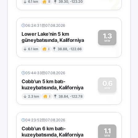
2
6.1 km
II
39.30, -123.20
06:24:31
07.08.2026
Lower Lake'nin 5 km
1.3
güneybatısında, Kaliforniya
1
MW
6.1 km
I
38.88, -122.66
05:44:33
07.08.2026
Cobb'un 5 km batı-
0.6
kuzeybatısında, Kaliforniya
0
MW
2.3 km
I
38.84, -122.78
04:23:52
07.08.2026
Cobb'un 6 km batı-
1.1
kuzeybatısında, Kaliforniya
MW