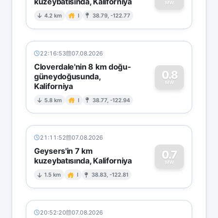
kuzeybatısında, Kaliforniya
0
MW
4.2 km
I
38.79, -122.77
22:16:53
07.08.2026
Cloverdale'nin 8 km doğu-
0.8
güneydoğusunda,
MW
Kaliforniya
0
5.8 km
I
38.77, -122.94
21:11:52
07.08.2026
Geysers'in 7 km
0.7
kuzeybatısında, Kaliforniya
0
MW
1.5 km
I
38.83, -122.81
20:52:20
07.08.2026