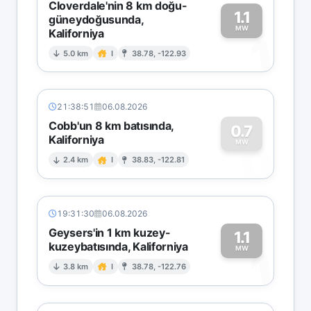
Cloverdale'nin 8 km doğu-
1.1
güneydoğusunda,
MW
Kaliforniya
1
5.0 km
I
38.78, -122.93
21:38:51
06.08.2026
Cobb'un 8 km batısında,
0.7
Kaliforniya
0
MW
2.4 km
I
38.83, -122.81
19:31:30
06.08.2026
Geysers'in 1 km kuzey-
1.1
kuzeybatısında, Kaliforniya
1
MW
3.8 km
I
38.78, -122.76