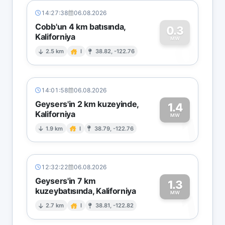
14:27:38
06.08.2026
Cobb'un 4 km batısında,
0.3
Kaliforniya
0
MW
2.5 km
I
38.82, -122.76
14:01:58
06.08.2026
Geysers'in 2 km kuzeyinde,
1.4
Kaliforniya
1
MW
1.9 km
I
38.79, -122.76
12:32:22
06.08.2026
Geysers'in 7 km
1.3
kuzeybatısında, Kaliforniya
1
MW
2.7 km
I
38.81, -122.82