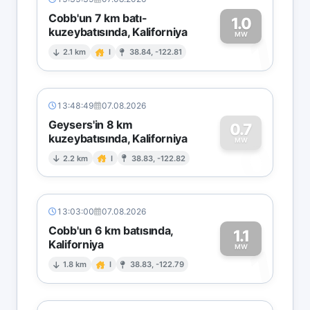
Cobb'un 7 km batı-
1.0
kuzeybatısında, Kaliforniya
1
MW
2.1 km
I
38.84, -122.81
13:48:49
07.08.2026
Geysers'in 8 km
0.7
kuzeybatısında, Kaliforniya
0
MW
2.2 km
I
38.83, -122.82
13:03:00
07.08.2026
Cobb'un 6 km batısında,
1.1
Kaliforniya
1
MW
1.8 km
I
38.83, -122.79