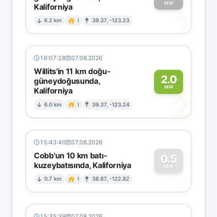
MW
Kaliforniya
1
6.2 km
I
39.37, -123.23
16:07:28
07.08.2026
Willits'in 11 km doğu-
2.0
güneydoğusunda,
MW
Kaliforniya
2
6.0 km
I
39.37, -123.24
15:43:40
07.08.2026
Cobb'un 10 km batı-
0.5
kuzeybatısında, Kaliforniya
0
MW
0.7 km
I
38.87, -122.82
15:35:39
07.08.2026