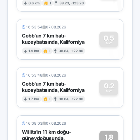
1
0.6 km
I
39.23, -123.20
16:53:54
07.08.2026
Cobb'un 7 km batı-
0.5
kuzeybatısında, Kaliforniya
0
MW
1.9 km
I
38.84, -122.80
16:53:48
07.08.2026
Cobb'un 7 km batı-
0.2
kuzeybatısında, Kaliforniya
0
MW
1.7 km
I
38.84, -122.80
16:08:03
07.08.2026
Willits'in 11 km doğu-
1.8
güneydoğusunda,