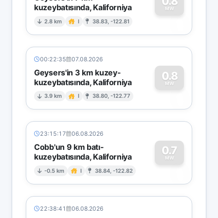
0.8
kuzeybatısında, Kaliforniya
0
MW
2.8 km
I
38.83, -122.81
00:22:35
07.08.2026
Geysers'in 3 km kuzey-
0.8
kuzeybatısında, Kaliforniya
0
MW
3.9 km
I
38.80, -122.77
23:15:17
06.08.2026
Cobb'un 9 km batı-
0.7
kuzeybatısında, Kaliforniya
0
MW
-0.5 km
I
38.84, -122.82
22:38:41
06.08.2026