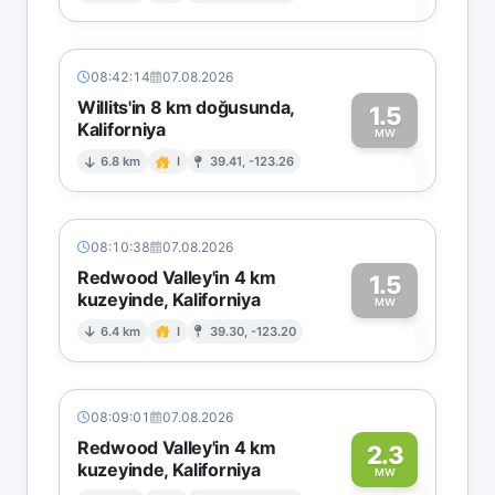
08:42:14
07.08.2026
Willits'in 8 km doğusunda,
1.5
Kaliforniya
1
MW
6.8 km
I
39.41, -123.26
08:10:38
07.08.2026
Redwood Valley'in 4 km
1.5
kuzeyinde, Kaliforniya
1
MW
6.4 km
I
39.30, -123.20
08:09:01
07.08.2026
Redwood Valley'in 4 km
2.3
kuzeyinde, Kaliforniya
MW