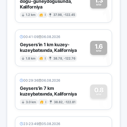
1.3
doğu-güneydoğusunda,
MW
Kaliforniya
1
1.2 km
I
37.98, -122.45
00:41:09
06.08.2026
Geysers'in 1 km kuzey-
1.6
kuzeybatısında, Kaliforniya
1
MW
1.8 km
I
38.78, -122.76
00:29:36
06.08.2026
Geysers'in 7 km
0.8
kuzeybatısında, Kaliforniya
0
MW
3.0 km
I
38.82, -122.81
23:23:49
05.08.2026