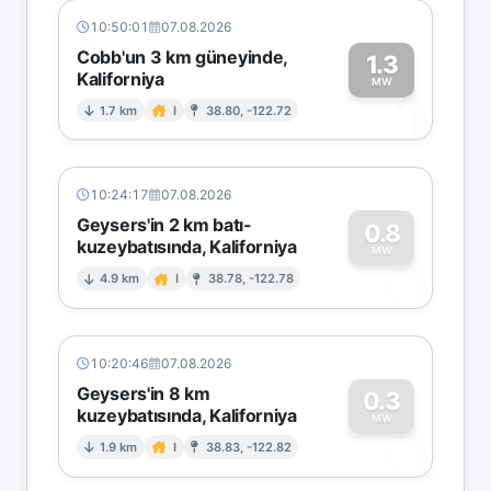
10:50:01
07.08.2026
Cobb'un 3 km güneyinde,
1.3
Kaliforniya
1
MW
1.7 km
I
38.80, -122.72
10:24:17
07.08.2026
Geysers'in 2 km batı-
0.8
kuzeybatısında, Kaliforniya
0
MW
4.9 km
I
38.78, -122.78
10:20:46
07.08.2026
Geysers'in 8 km
0.3
kuzeybatısında, Kaliforniya
0
MW
1.9 km
I
38.83, -122.82