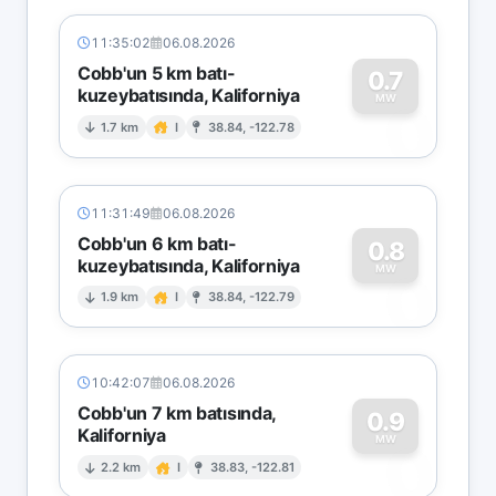
11:35:02
06.08.2026
Cobb'un 5 km batı-
0.7
kuzeybatısında, Kaliforniya
0
MW
1.7 km
I
38.84, -122.78
11:31:49
06.08.2026
Cobb'un 6 km batı-
0.8
kuzeybatısında, Kaliforniya
0
MW
1.9 km
I
38.84, -122.79
10:42:07
06.08.2026
Cobb'un 7 km batısında,
0.9
Kaliforniya
0
MW
2.2 km
I
38.83, -122.81