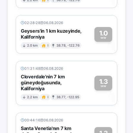
1
02:28:28
06.08.2026
Geysers'in 1 km kuzeyinde,
1.0
Kaliforniya
1
MW
2.0 km
I
38.78, -122.76
01:31:48
06.08.2026
Cloverdale'nin 7 km
1.3
güneydoğusunda,
MW
Kaliforniya
1
2.2 km
I
38.77, -122.95
00:44:16
06.08.2026
Santa Venetia'nın 7 km