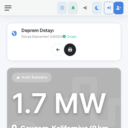
İnternet
bağlantınız
koptu!
Çevrimdışı
Deprem Detayı
moddasınız.
Dünya Depremleri (USGS)
•
Onaylı
Hafif Åiddette
1.7 MW