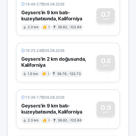
16:46:27
06.08.2026
Geysers'in 9 km batı-
0.7
kuzeybatısında, Kaliforniya
0
MW
2.3 km
I
38.82, -122.84
16:25:24
06.08.2026
Geysers'in 2 km doğusunda,
0.8
Kaliforniya
0
MW
1.5 km
I
38.78, -122.73
15:36:17
06.08.2026
Geysers'in 9 km batı-
0.9
kuzeybatısında, Kaliforniya
0
MW
2.3 km
I
38.82, -122.84