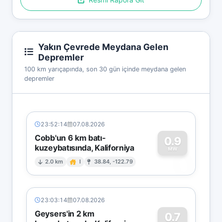
Yakın Çevrede Meydana Gelen
Depremler
100 km yarıçapında, son 30 gün içinde meydana gelen
depremler
23:52:14
07.08.2026
Cobb'un 6 km batı-
0.9
kuzeybatısında, Kaliforniya
0
MW
2.0 km
I
38.84, -122.79
23:03:14
07.08.2026
Geysers'in 2 km
0.7