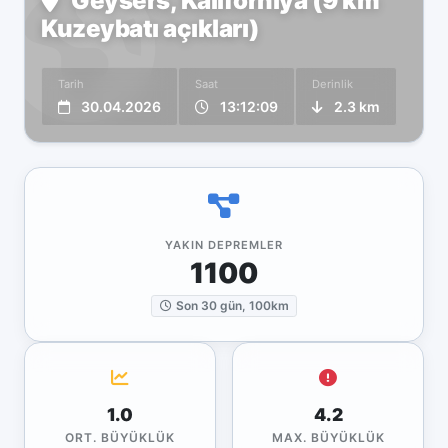
Geysers, Kaliforniya (9 km
Kuzeybatı açıkları)
Tarih
Saat
Derinlik
30.04.2026
13:12:09
2.3 km
YAKIN DEPREMLER
1100
Son 30 gün, 100km
1.0
4.2
ORT. BÜYÜKLÜK
MAX. BÜYÜKLÜK