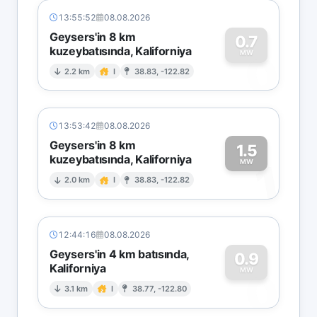
13:55:52
08.08.2026
Geysers'in 8 km
0.7
kuzeybatısında, Kaliforniya
0
MW
2.2 km
I
38.83, -122.82
13:53:42
08.08.2026
Geysers'in 8 km
1.5
kuzeybatısında, Kaliforniya
1
MW
2.0 km
I
38.83, -122.82
12:44:16
08.08.2026
Geysers'in 4 km batısında,
0.9
Kaliforniya
0
MW
3.1 km
I
38.77, -122.80