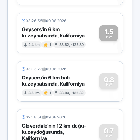
03:26:55
09.08.2026
Geysers'in 6 km
1.5
kuzeybatısında, Kaliforniya
1
MW
2.4 km
I
38.82, -122.80
03:13:23
09.08.2026
Geysers'in 6 km batı-
0.8
kuzeybatısında, Kaliforniya
0
MW
3.5 km
I
38.80, -122.82
02:18:50
09.08.2026
Cloverdale'nin 12 km doğu-
0.7
kuzeydoğusunda,
MW
Kaliforniya