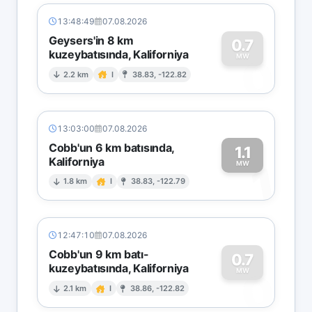
13:48:49
07.08.2026
Geysers'in 8 km
0.7
kuzeybatısında, Kaliforniya
0
MW
2.2 km
I
38.83, -122.82
13:03:00
07.08.2026
Cobb'un 6 km batısında,
1.1
Kaliforniya
1
MW
1.8 km
I
38.83, -122.79
12:47:10
07.08.2026
Cobb'un 9 km batı-
0.7
kuzeybatısında, Kaliforniya
0
MW
2.1 km
I
38.86, -122.82