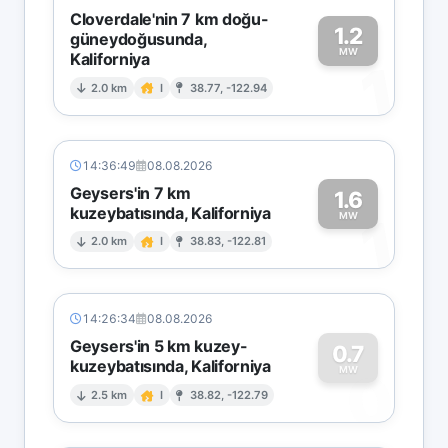
Cloverdale'nin 7 km doğu-
1.2
güneydoğusunda,
MW
Kaliforniya
1
2.0 km
I
38.77, -122.94
14:36:49
08.08.2026
Geysers'in 7 km
1.6
kuzeybatısında, Kaliforniya
1
MW
2.0 km
I
38.83, -122.81
14:26:34
08.08.2026
Geysers'in 5 km kuzey-
0.7
kuzeybatısında, Kaliforniya
0
MW
2.5 km
I
38.82, -122.79