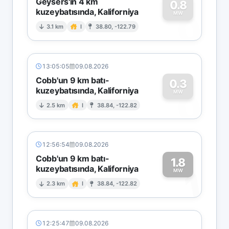
Geysers'in 4 km
0.8
kuzeybatısında, Kaliforniya
0
MW
3.1 km
I
38.80, -122.79
13:05:05
09.08.2026
Cobb'un 9 km batı-
0.3
kuzeybatısında, Kaliforniya
0
MW
2.5 km
I
38.84, -122.82
12:56:54
09.08.2026
Cobb'un 9 km batı-
1.8
kuzeybatısında, Kaliforniya
1
MW
2.3 km
I
38.84, -122.82
12:25:47
09.08.2026