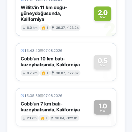
Willits'in 11 km doğu-
2.0
güneydoğusunda,
MW
Kaliforniya
2
6.0 km
I
39.37, -123.24
15:43:40
07.08.2026
Cobb'un 10 km batı-
0.5
kuzeybatısında, Kaliforniya
0
MW
0.7 km
I
38.87, -122.82
15:35:39
07.08.2026
Cobb'un 7 km batı-
1.0
kuzeybatısında, Kaliforniya
1
MW
2.1 km
I
38.84, -122.81