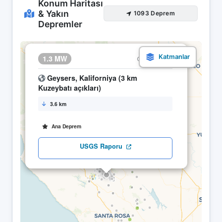
Konum Haritası
& Yakın
1093 Deprem
Depremler
×
1.3 MW
17.04 19:17
Geysers, Kaliforniya (3 km
Kuzeybatı açıkları)
3.6 km
Ana Deprem
USGS Raporu