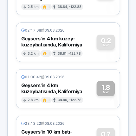
0
2.5 km
I
38.84, -122.88
02:17:08
09.08.2026
Geysers'in 4 km kuzey-
0.2
kuzeybatısında, Kaliforniya
0
MW
3.2 km
I
38.81, -122.78
01:30:42
09.08.2026
Geysers'in 4 km
1.8
kuzeybatısında, Kaliforniya
1
MW
2.8 km
I
38.80, -122.78
23:13:22
08.08.2026
Geysers'in 10 km batı-
0.7