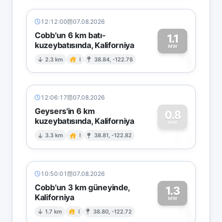
12:12:00
07.08.2026
Cobb'un 6 km batı-
1.1
kuzeybatısında, Kaliforniya
1
MW
2.3 km
I
38.84, -122.78
12:06:17
07.08.2026
Geysers'in 6 km
0.8
kuzeybatısında, Kaliforniya
0
MW
3.3 km
I
38.81, -122.82
10:50:01
07.08.2026
Cobb'un 3 km güneyinde,
1.3
Kaliforniya
1
MW
1.7 km
I
38.80, -122.72