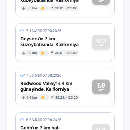
1
MW
3.3 km
I
38.81, -122.80
17:13:22
07.08.2026
Geysers'in 7 km
0.9
kuzeybatısında, Kaliforniya
0
MW
2.9 km
I
38.81, -122.82
17:03:59
07.08.2026
Redwood Valley'in 4 km
1.8
güneyinde, Kaliforniya
1
MW
0.6 km
I
39.23, -123.20
16:53:54
07.08.2026
Cobb'un 7 km batı-
0.5