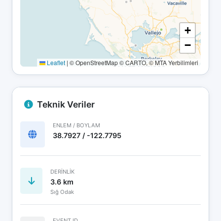
+
−
Leaflet
|
© OpenStreetMap © CARTO, © MTA Yerbilimleri
Teknik Veriler
ENLEM / BOYLAM
38.7927 / -122.7795
DERINLIK
3.6 km
Sığ Odak
EVENT ID