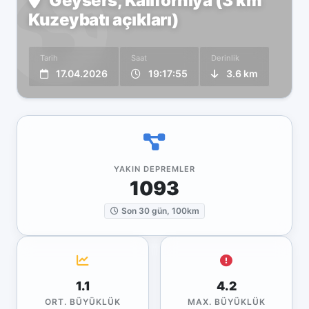
Geysers, Kaliforniya (3 km
Kuzeybatı açıkları)
Tarih
Saat
Derinlik
17.04.2026
19:17:55
3.6 km
YAKIN DEPREMLER
1093
Son 30 gün, 100km
1.1
4.2
ORT. BÜYÜKLÜK
MAX. BÜYÜKLÜK