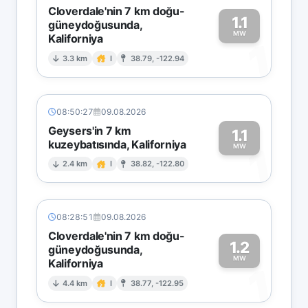
Cloverdale'nin 7 km doğu-
1.1
güneydoğusunda,
MW
Kaliforniya
1
3.3 km
I
38.79, -122.94
08:50:27
09.08.2026
Geysers'in 7 km
1.1
kuzeybatısında, Kaliforniya
1
MW
2.4 km
I
38.82, -122.80
08:28:51
09.08.2026
Cloverdale'nin 7 km doğu-
1.2
güneydoğusunda,
MW
Kaliforniya
1
4.4 km
I
38.77, -122.95