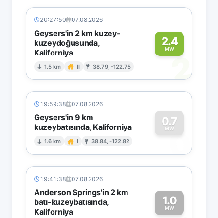
20:27:50
07.08.2026
Geysers'in 2 km kuzey-
2.4
kuzeydoğusunda,
MW
Kaliforniya
2
1.5 km
II
38.79, -122.75
19:59:38
07.08.2026
Geysers'in 9 km
0.7
kuzeybatısında, Kaliforniya
0
MW
1.6 km
I
38.84, -122.82
19:41:38
07.08.2026
Anderson Springs'in 2 km
1.0
batı-kuzeybatısında,
MW
Kaliforniya