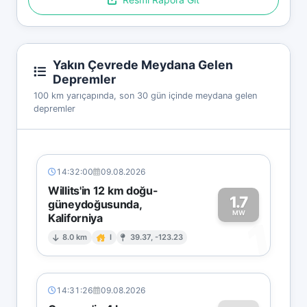
Yakın Çevrede Meydana Gelen
Depremler
100 km yarıçapında, son 30 gün içinde meydana gelen
depremler
14:32:00
09.08.2026
Willits'in 12 km doğu-
1.7
güneydoğusunda,
MW
Kaliforniya
1
8.0 km
I
39.37, -123.23
14:31:26
09.08.2026