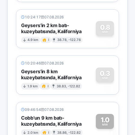
10:24:17
07.08.2026
Geysers'in 2 km batı-
0.8
kuzeybatısında, Kaliforniya
0
MW
4.9 km
I
38.78, -122.78
10:20:46
07.08.2026
Geysers'in 8 km
0.3
kuzeybatısında, Kaliforniya
0
MW
1.9 km
I
38.83, -122.82
09:46:54
07.08.2026
Cobb'un 9 km batı-
1.0
kuzeybatısında, Kaliforniya
1
MW
2.0 km
I
38.86, -122.82