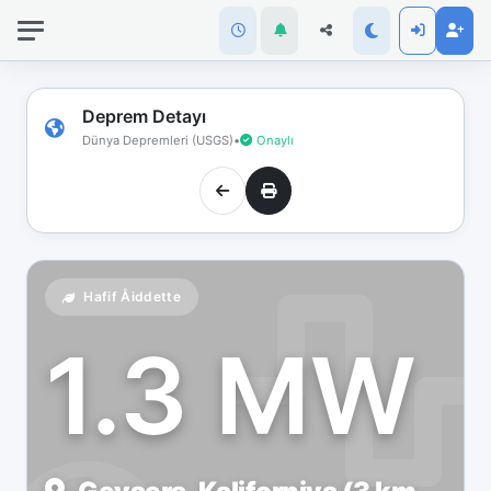
İnternet
bağlantınız
koptu!
Çevrimdışı
Deprem Detayı
moddasınız.
Dünya Depremleri (USGS)
•
Onaylı
Hafif Åiddette
1.3 MW