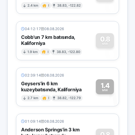
0
2.4 km
I
38.83, -122.82
04:12:17
08.08.2026
Cobb'un 7 km batısında,
0.8
Kaliforniya
0
MW
1.9 km
I
38.83, -122.80
02:39:14
08.08.2026
Geysers'in 6 km
1.4
kuzeybatısında, Kaliforniya
1
MW
2.7 km
I
38.82, -122.79
01:09:14
08.08.2026
Anderson Springs'in 3 km
0.8