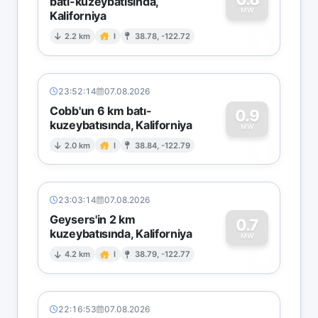
batı-kuzeybatısında,
MW
Kaliforniya
0
2.2 km
I
38.78, -122.72
23:52:14
07.08.2026
Cobb'un 6 km batı-
0.9
kuzeybatısında, Kaliforniya
0
MW
2.0 km
I
38.84, -122.79
23:03:14
07.08.2026
Geysers'in 2 km
0.7
kuzeybatısında, Kaliforniya
0
MW
4.2 km
I
38.79, -122.77
22:16:53
07.08.2026