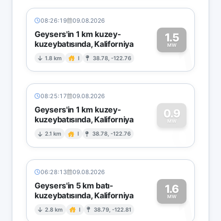
08:26:19
09.08.2026
Geysers'in 1 km kuzey-
1.5
kuzeybatısında, Kaliforniya
1
MW
1.8 km
I
38.78, -122.76
08:25:17
09.08.2026
Geysers'in 1 km kuzey-
0.9
kuzeybatısında, Kaliforniya
0
MW
2.1 km
I
38.78, -122.76
06:28:13
09.08.2026
Geysers'in 5 km batı-
1.6
kuzeybatısında, Kaliforniya
1
MW
2.8 km
I
38.79, -122.81