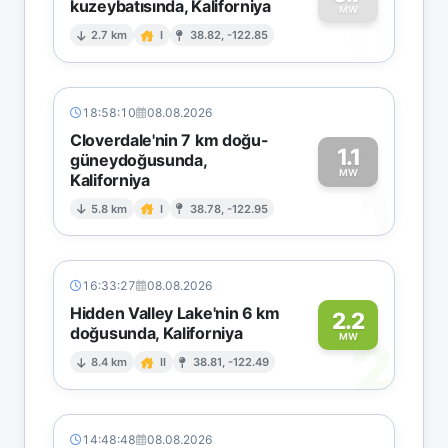
kuzeybatısında, Kaliforniya
0
MW
2.7 km
I
38.82, -122.85
18:58:10
08.08.2026
Cloverdale'nin 7 km doğu-
1.1
güneydoğusunda,
MW
Kaliforniya
1
5.8 km
I
38.78, -122.95
16:33:27
08.08.2026
Hidden Valley Lake'nin 6 km
2.2
doğusunda, Kaliforniya
2
MW
8.4 km
II
38.81, -122.49
14:48:48
08.08.2026