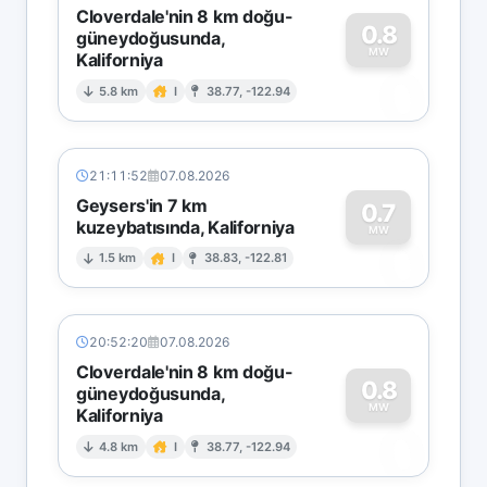
Cloverdale'nin 8 km doğu-
0.8
güneydoğusunda,
MW
Kaliforniya
0
5.8 km
I
38.77, -122.94
21:11:52
07.08.2026
Geysers'in 7 km
0.7
kuzeybatısında, Kaliforniya
0
MW
1.5 km
I
38.83, -122.81
20:52:20
07.08.2026
Cloverdale'nin 8 km doğu-
0.8
güneydoğusunda,
MW
Kaliforniya
0
4.8 km
I
38.77, -122.94