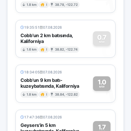
1
1.8 km
I
38.78, -122.72
19:35:51
07.08.2026
Cobb'un 2 km batısında,
0.7
Kaliforniya
0
MW
1.6 km
I
38.82, -122.74
18:34:05
07.08.2026
Cobb'un 9 km batı-
1.0
kuzeybatısında, Kaliforniya
1
MW
1.8 km
I
38.84, -122.82
17:47:36
07.08.2026
Geysers'in 5 km
1.7
kuzeybatısında, Kaliforniya