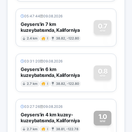
05:47:44
09.08.2026
Geysers'in 7 km
0.7
kuzeybatısında, Kaliforniya
0
MW
2.4 km
I
38.82, -122.80
03:31:20
09.08.2026
Geysers'in 6 km
0.8
kuzeybatısında, Kaliforniya
0
MW
2.7 km
I
38.82, -122.80
03:27:26
09.08.2026
Geysers'in 4 km kuzey-
1.0
kuzeybatısında, Kaliforniya
1
MW
2.7 km
I
38.81, -122.78