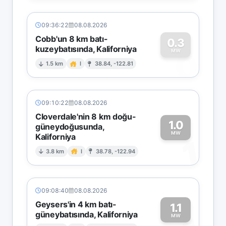
09:36:22
08.08.2026
Cobb'un 8 km batı-
0.3
kuzeybatısında, Kaliforniya
0
MW
1.5 km
I
38.84, -122.81
09:10:22
08.08.2026
Cloverdale'nin 8 km doğu-
1.0
güneydoğusunda,
MW
Kaliforniya
1
3.8 km
I
38.78, -122.94
09:08:40
08.08.2026
Geysers'in 4 km batı-
1.1
güneybatısında, Kaliforniya
MW