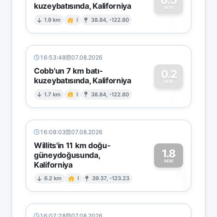
kuzeybatısında, Kaliforniya
0
MW
1.9 km
I
38.84, -122.80
16:53:48
07.08.2026
Cobb'un 7 km batı-
0.2
kuzeybatısında, Kaliforniya
0
MW
1.7 km
I
38.84, -122.80
16:08:03
07.08.2026
Willits'in 11 km doğu-
1.8
güneydoğusunda,
MW
Kaliforniya
1
6.2 km
I
39.37, -123.23
16:07:28
07.08.2026