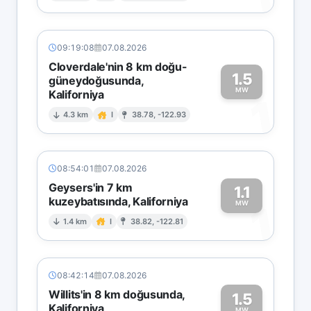
09:19:08
07.08.2026
Cloverdale'nin 8 km doğu-
1.5
güneydoğusunda,
MW
Kaliforniya
1
4.3 km
I
38.78, -122.93
08:54:01
07.08.2026
Geysers'in 7 km
1.1
kuzeybatısında, Kaliforniya
1
MW
1.4 km
I
38.82, -122.81
08:42:14
07.08.2026
Willits'in 8 km doğusunda,
1.5
Kaliforniya
MW