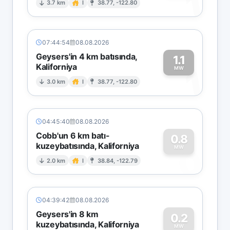
1
3.7 km
I
38.77, -122.80
07:44:54
08.08.2026
Geysers'in 4 km batısında,
1.1
Kaliforniya
1
MW
3.0 km
I
38.77, -122.80
04:45:40
08.08.2026
Cobb'un 6 km batı-
0.8
kuzeybatısında, Kaliforniya
0
MW
2.0 km
I
38.84, -122.79
04:39:42
08.08.2026
Geysers'in 8 km
0.2
kuzeybatısında, Kaliforniya
MW