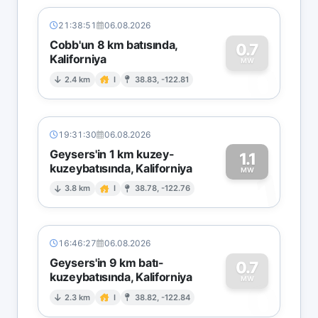
21:38:51
06.08.2026
Cobb'un 8 km batısında,
0.7
Kaliforniya
0
MW
2.4 km
I
38.83, -122.81
19:31:30
06.08.2026
Geysers'in 1 km kuzey-
1.1
kuzeybatısında, Kaliforniya
1
MW
3.8 km
I
38.78, -122.76
16:46:27
06.08.2026
Geysers'in 9 km batı-
0.7
kuzeybatısında, Kaliforniya
0
MW
2.3 km
I
38.82, -122.84