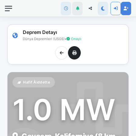
İnternet
bağlantınız
koptu!
Çevrimdışı
Deprem Detayı
moddasınız.
Dünya Depremleri (USGS)
•
Onaylı
Hafif Åiddette
1.0 MW