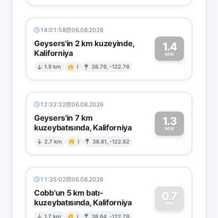
14:01:58
06.08.2026
Geysers'in 2 km kuzeyinde,
1.4
Kaliforniya
1
MW
1.9 km
I
38.79, -122.76
12:32:22
06.08.2026
Geysers'in 7 km
1.3
kuzeybatısında, Kaliforniya
1
MW
2.7 km
I
38.81, -122.82
11:35:02
06.08.2026
Cobb'un 5 km batı-
0.7
kuzeybatısında, Kaliforniya
MW
1.7 km
I
38.84, -122.78