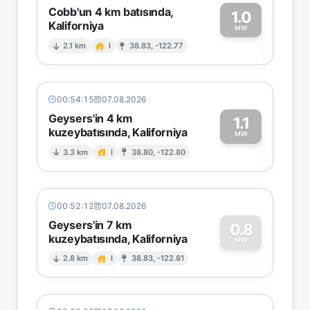
Cobb'un 4 km batısında,
1.0
Kaliforniya
1
MW
2.1 km
I
38.83, -122.77
00:54:15
07.08.2026
Geysers'in 4 km
1.1
kuzeybatısında, Kaliforniya
1
MW
3.3 km
I
38.80, -122.80
00:52:12
07.08.2026
Geysers'in 7 km
0.8
kuzeybatısında, Kaliforniya
0
MW
2.8 km
I
38.83, -122.81