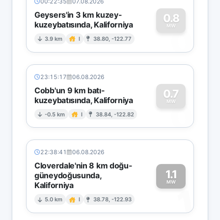
00:22:35
07.08.2026
Geysers'in 3 km kuzey-
0.8
kuzeybatısında, Kaliforniya
0
MW
3.9 km
I
38.80, -122.77
23:15:17
06.08.2026
Cobb'un 9 km batı-
0.7
kuzeybatısında, Kaliforniya
0
MW
-0.5 km
I
38.84, -122.82
22:38:41
06.08.2026
Cloverdale'nin 8 km doğu-
1.1
güneydoğusunda,
MW
Kaliforniya
1
5.0 km
I
38.78, -122.93