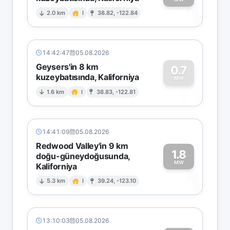
1
2.0 km
I
38.82, -122.84
14:42:47
05.08.2026
Geysers'in 8 km
0.7
kuzeybatısında, Kaliforniya
0
MW
1.6 km
I
38.83, -122.81
14:41:09
05.08.2026
Redwood Valley'in 9 km
1.8
doğu-güneydoğusunda,
MW
Kaliforniya
1
5.3 km
I
39.24, -123.10
13:10:03
05.08.2026