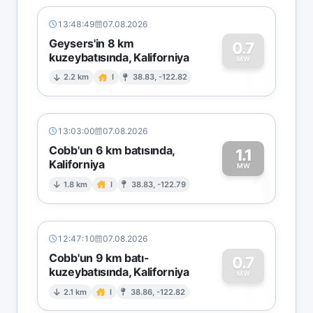
13:48:49
07.08.2026
Geysers'in 8 km
0.7
kuzeybatısında, Kaliforniya
0
MW
2.2 km
I
38.83, -122.82
13:03:00
07.08.2026
Cobb'un 6 km batısında,
1.1
Kaliforniya
1
MW
1.8 km
I
38.83, -122.79
12:47:10
07.08.2026
Cobb'un 9 km batı-
0.7
kuzeybatısında, Kaliforniya
0
MW
2.1 km
I
38.86, -122.82