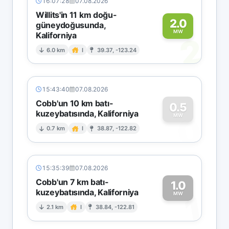
16:07:28
07.08.2026
Willits'in 11 km doğu-
2.0
güneydoğusunda,
MW
Kaliforniya
2
6.0 km
I
39.37, -123.24
15:43:40
07.08.2026
Cobb'un 10 km batı-
0.5
kuzeybatısında, Kaliforniya
0
MW
0.7 km
I
38.87, -122.82
15:35:39
07.08.2026
Cobb'un 7 km batı-
1.0
kuzeybatısında, Kaliforniya
1
MW
2.1 km
I
38.84, -122.81