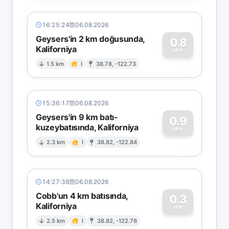
16:25:24
06.08.2026
Geysers'in 2 km doğusunda,
0.8
Kaliforniya
0
MW
1.5 km
I
38.78, -122.73
15:36:17
06.08.2026
Geysers'in 9 km batı-
0.9
kuzeybatısında, Kaliforniya
0
MW
2.3 km
I
38.82, -122.84
14:27:38
06.08.2026
Cobb'un 4 km batısında,
0.3
Kaliforniya
0
MW
2.5 km
I
38.82, -122.76