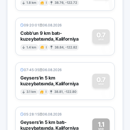
1
1.8 km
I
38.76, -122.72
09:20:01
06.08.2026
Cobb'un 9 km batı-
0.7
kuzeybatısında, Kaliforniya
0
MW
1.4 km
I
38.84, -122.82
07:45:35
06.08.2026
Geysers'in 5 km
0.7
kuzeybatısında, Kaliforniya
0
MW
3.1 km
I
38.81, -122.80
05:28:15
06.08.2026
Geysers'in 5 km batı-
1.1
kuzeybatısında, Kaliforniya
MW