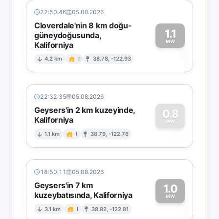
22:50:46
05.08.2026
Cloverdale'nin 8 km doğu-
1.1
güneydoğusunda,
MW
Kaliforniya
1
4.2 km
I
38.78, -122.93
22:32:35
05.08.2026
Geysers'in 2 km kuzeyinde,
0.8
Kaliforniya
0
MW
1.1 km
I
38.79, -122.76
18:50:11
05.08.2026
Geysers'in 7 km
1.0
kuzeybatısında, Kaliforniya
1
MW
3.1 km
I
38.82, -122.81