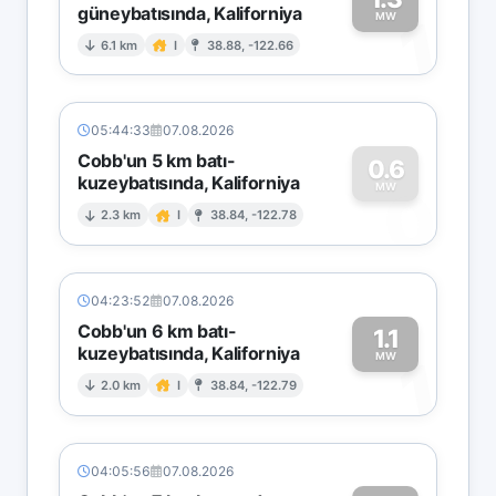
güneybatısında, Kaliforniya
1
MW
6.1 km
I
38.88, -122.66
05:44:33
07.08.2026
Cobb'un 5 km batı-
0.6
kuzeybatısında, Kaliforniya
0
MW
2.3 km
I
38.84, -122.78
04:23:52
07.08.2026
Cobb'un 6 km batı-
1.1
kuzeybatısında, Kaliforniya
1
MW
2.0 km
I
38.84, -122.79
04:05:56
07.08.2026