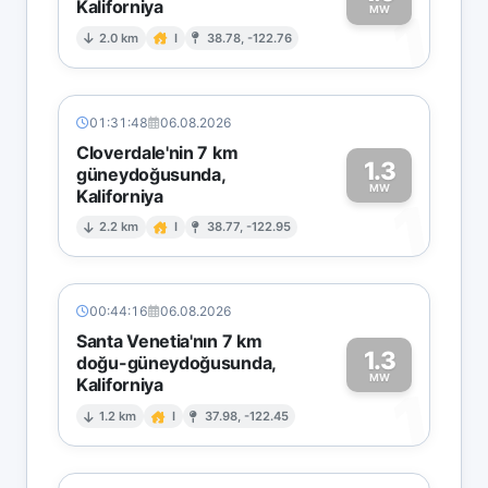
Kaliforniya
1
MW
2.0 km
I
38.78, -122.76
01:31:48
06.08.2026
Cloverdale'nin 7 km
1.3
güneydoğusunda,
MW
Kaliforniya
1
2.2 km
I
38.77, -122.95
00:44:16
06.08.2026
Santa Venetia'nın 7 km
1.3
doğu-güneydoğusunda,
MW
Kaliforniya
1
1.2 km
I
37.98, -122.45