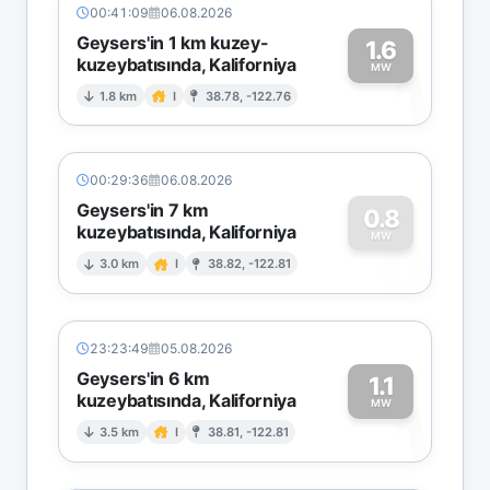
00:41:09
06.08.2026
Geysers'in 1 km kuzey-
1.6
kuzeybatısında, Kaliforniya
1
MW
1.8 km
I
38.78, -122.76
00:29:36
06.08.2026
Geysers'in 7 km
0.8
kuzeybatısında, Kaliforniya
0
MW
3.0 km
I
38.82, -122.81
23:23:49
05.08.2026
Geysers'in 6 km
1.1
kuzeybatısında, Kaliforniya
1
MW
3.5 km
I
38.81, -122.81