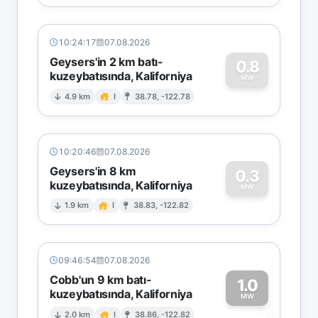
10:24:17
07.08.2026
Geysers'in 2 km batı-
0.8
kuzeybatısında, Kaliforniya
0
MW
4.9 km
I
38.78, -122.78
10:20:46
07.08.2026
Geysers'in 8 km
0.3
kuzeybatısında, Kaliforniya
0
MW
1.9 km
I
38.83, -122.82
09:46:54
07.08.2026
Cobb'un 9 km batı-
1.0
kuzeybatısında, Kaliforniya
MW
2.0 km
I
38.86, -122.82