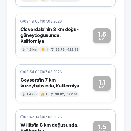
1
09:19:08
07.08.2026
Cloverdale'nin 8 km doğu-
1.5
güneydoğusunda,
MW
Kaliforniya
1
4.3 km
I
38.78, -122.93
08:54:01
07.08.2026
Geysers'in 7 km
1.1
kuzeybatısında, Kaliforniya
1
MW
1.4 km
I
38.82, -122.81
08:42:14
07.08.2026
Willits'in 8 km doğusunda,
1.5
Kaliforniya