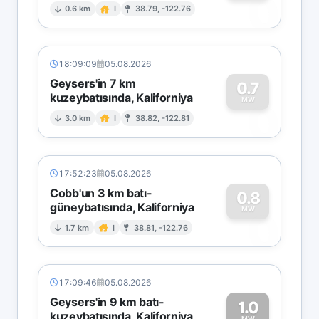
0
0.6 km
I
38.79, -122.76
18:09:09
05.08.2026
Geysers'in 7 km
0.7
kuzeybatısında, Kaliforniya
0
MW
3.0 km
I
38.82, -122.81
17:52:23
05.08.2026
Cobb'un 3 km batı-
0.8
güneybatısında, Kaliforniya
0
MW
1.7 km
I
38.81, -122.76
17:09:46
05.08.2026
Geysers'in 9 km batı-
1.0
kuzeybatısında, Kaliforniya
MW