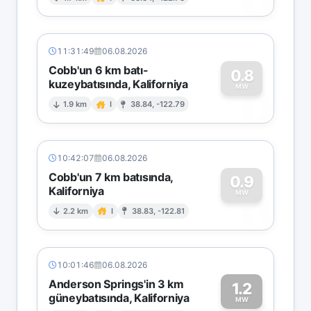
0
11:31:49
06.08.2026
Cobb'un 6 km batı-
0.8
kuzeybatısında, Kaliforniya
0
MW
1.9 km
I
38.84, -122.79
10:42:07
06.08.2026
Cobb'un 7 km batısında,
0.9
Kaliforniya
0
MW
2.2 km
I
38.83, -122.81
10:01:46
06.08.2026
Anderson Springs'in 3 km
1.2
güneybatısında, Kaliforniya
MW