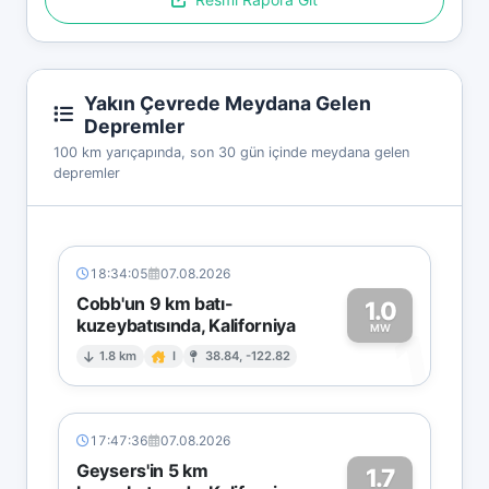
Yakın Çevrede Meydana Gelen
Depremler
100 km yarıçapında, son 30 gün içinde meydana gelen
depremler
18:34:05
07.08.2026
Cobb'un 9 km batı-
1.0
kuzeybatısında, Kaliforniya
1
MW
1.8 km
I
38.84, -122.82
17:47:36
07.08.2026
Geysers'in 5 km
1.7