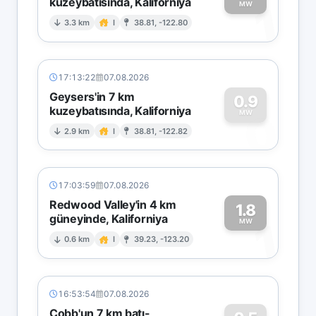
kuzeybatısında, Kaliforniya
1
MW
3.3 km
I
38.81, -122.80
17:13:22
07.08.2026
Geysers'in 7 km
0.9
kuzeybatısında, Kaliforniya
0
MW
2.9 km
I
38.81, -122.82
17:03:59
07.08.2026
Redwood Valley'in 4 km
1.8
güneyinde, Kaliforniya
1
MW
0.6 km
I
39.23, -123.20
16:53:54
07.08.2026
Cobb'un 7 km batı-