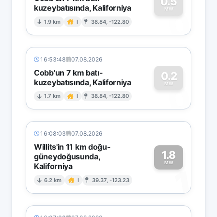
0.5
kuzeybatısında, Kaliforniya
0
MW
1.9 km
I
38.84, -122.80
16:53:48
07.08.2026
Cobb'un 7 km batı-
0.2
kuzeybatısında, Kaliforniya
0
MW
1.7 km
I
38.84, -122.80
16:08:03
07.08.2026
Willits'in 11 km doğu-
1.8
güneydoğusunda,
MW
Kaliforniya
1
6.2 km
I
39.37, -123.23