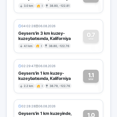
1
3.0 km
I
38.80, -122.81
04:02:28
06.08.2026
Geysers'in 3 km kuzey-
0.7
kuzeybatısında, Kaliforniya
0
MW
4.1 km
I
38.80, -122.76
02:29:47
06.08.2026
Geysers'in 1 km kuzey-
1.1
kuzeybatısında, Kaliforniya
1
MW
2.2 km
I
38.79, -122.76
02:28:28
06.08.2026
Geysers'in 1 km kuzeyinde,
1.0