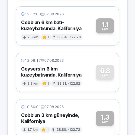
12:12:00
07.08.2026
Cobb'un 6 km batı-
1.1
kuzeybatısında, Kaliforniya
1
MW
2.3 km
I
38.84, -122.78
12:06:17
07.08.2026
Geysers'in 6 km
0.8
kuzeybatısında, Kaliforniya
0
MW
3.3 km
I
38.81, -122.82
10:50:01
07.08.2026
Cobb'un 3 km güneyinde,
1.3
Kaliforniya
1
MW
1.7 km
I
38.80, -122.72