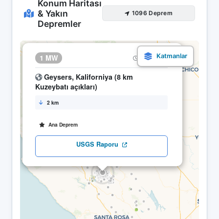
Konum Haritası
& Yakın
1096 Deprem
Depremler
×
1 MW
30.04 08:25
Geysers, Kaliforniya (8 km
Kuzeybatı açıkları)
2 km
Ana Deprem
USGS Raporu