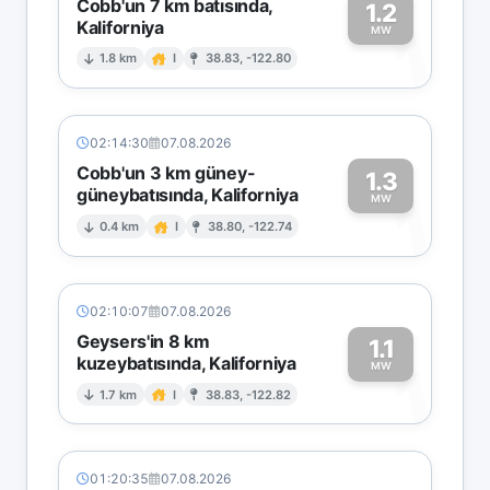
Cobb'un 7 km batısında,
1.2
Kaliforniya
1
MW
1.8 km
I
38.83, -122.80
02:14:30
07.08.2026
Cobb'un 3 km güney-
1.3
güneybatısında, Kaliforniya
1
MW
0.4 km
I
38.80, -122.74
02:10:07
07.08.2026
Geysers'in 8 km
1.1
kuzeybatısında, Kaliforniya
1
MW
1.7 km
I
38.83, -122.82
01:20:35
07.08.2026