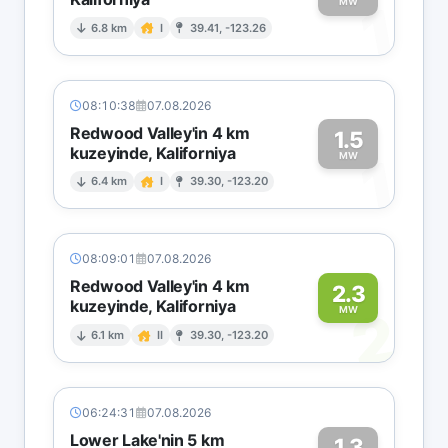
1
MW
6.8 km
I
39.41, -123.26
08:10:38
07.08.2026
Redwood Valley'in 4 km
1.5
kuzeyinde, Kaliforniya
1
MW
6.4 km
I
39.30, -123.20
08:09:01
07.08.2026
Redwood Valley'in 4 km
2.3
kuzeyinde, Kaliforniya
2
MW
6.1 km
II
39.30, -123.20
06:24:31
07.08.2026
Lower Lake'nin 5 km
1.3