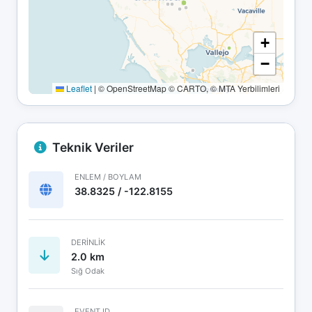
+
−
Leaflet
|
© OpenStreetMap © CARTO, © MTA Yerbilimleri
Teknik Veriler
ENLEM / BOYLAM
38.8325 / -122.8155
DERINLIK
2.0 km
Sığ Odak
EVENT ID