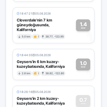
18:47:21
05.08.2026
Cloverdale'nin 7 km
1.4
güneydoğusunda,
MW
Kaliforniya
1
5.0 km
I
38.77, -122.95
18:44:35
05.08.2026
Geysers'in 6 km kuzey-
1.0
kuzeybatısında, Kaliforniya
1
MW
2.8 km
I
38.82, -122.80
18:26:16
05.08.2026
Geysers'in 2 km kuzey-
0.7
kuzeybatısında, Kaliforniya
MW